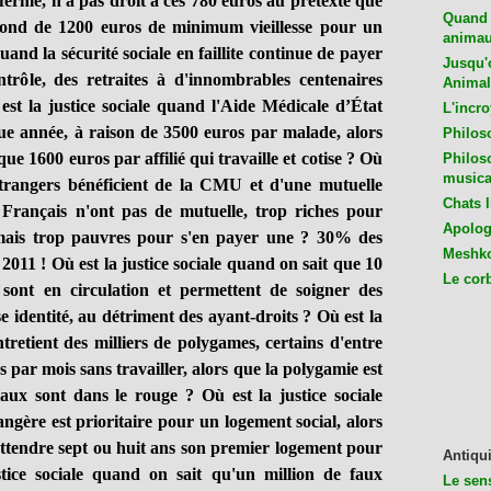
 ferme, n'a pas droit à ces 780 euros au prétexte que
Quand 
afond de 1200 euros de minimum vieillesse pour un
animaux
quand la sécurité sociale en faillite continue de payer
Jusqu'o
ntrôle, des retraites à d'innombrables centenaires
Animal
est la justice sociale quand l'Aide Médicale d’État
L'incro
ue année, à raison de 3500 euros par malade, alors
Philos
que 1600 euros par affilié qui travaille et cotise ? Où
Philos
musica
 étrangers bénéficient de la CMU et d'une mutuelle
Chats l
e Français n'ont pas de mutuelle, trop riches pour
Apologu
mais trop pauvres pour s'en payer une ? 30% des
Meshko
 2011 ! Où est la justice sociale quand on sait que 10
Le cor
e sont en circulation et permettent de soigner des
e identité, au détriment des ayant-droits ? Où est la
tretient des milliers de polygames, certains d'entre
 par mois sans travailler, alors que la polygamie est
aux sont dans le rouge ? Où est la justice sociale
gère est prioritaire pour un logement social, alors
attendre sept ou huit ans son premier logement pour
Antiqui
tice sociale quand on sait qu'un million de faux
Le sen