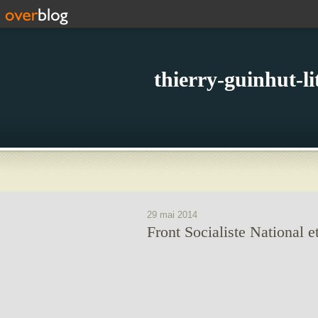
thierry-guinhut-l
29 mai 2014
Front Socialiste National et