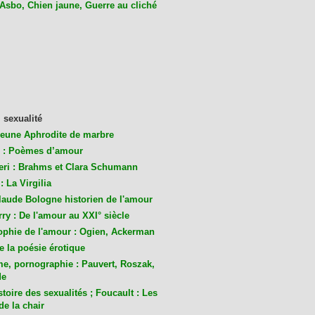
 Asbo, Chien jaune, Guerre au cliché
 sexualité
jeune Aphrodite de marbre
 : Poèmes d’amour
eri : Brahms et Clara Schumann
: La Virgilia
laude Bologne historien de l'amour
ry : De l'amour au XXI° siècle
ophie de l'amour : Ogien, Ackerman
de la poésie érotique
me, pornographie : Pauvert, Roszak,
de
toire des sexualités ; Foucault : Les
de la chair