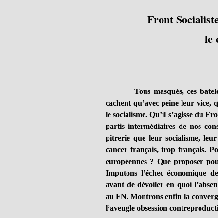
Front Socialist
le 
Tous masqués, ces batel
cachent qu’avec peine leur vice, qu
le socialisme. Qu’il s’agisse du F
partis intermédiaires de nos cons
pitrerie que leur socialisme, leu
cancer français, trop français. P
européennes ? Que proposer pour
Imputons l’échec économique de 
avant de dévoiler en quoi l’absen
au FN. Montrons enfin la converg
l’aveugle obsession contreproductiv