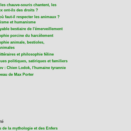
les chauve-souris chantent, les
 ont-ils des droits ?
ù faut-il respecter les animaux ?
isme et humanisme
yable bestiaire de l'émerveillement
ophie porcine du harcèlement
ophie animale, bestioles,
nimales
ittéraires et philosophie féline
es politiques, satiriques et familiers
v : Chien Lodok, l'humaine tyrannie
beau de Max Porter
té
s de la mythologie et des Enfers