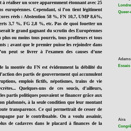
réaliser un score apparemment étonnant avec 25
Londres
s européennes. Cependant, si l’on tient légitiment
Queer-
 scores réels : Abstention 58 %, FN 10,7, UMP 8,6%,
s 3,7 %, FG 2,8 %, etc. Pas de quoi fouetter un
N serait le grand gagnant du scrutin des Européennes
 plus ou moins tous pourris, tous profiteurs et tous
ants ; avant que le premier puisse les rejoindre dans
l’on peut se livrer à l’examen des causes d’une
Adams
Essais
ntée du FN est évidemment la débilité du
l’action des partis de gouvernement qui accumulent
ptions, emplois fictifs, népotismes, trains de vie
crètes... Quelques-uns de ces soucis, d’ailleurs,
 les partis politiques pouvaient se financer grâce aux
 non plafonnés, à la seule condition que leur montant
 toute transparence. Ce qui permettrait de cesser de
ampagne par le contribuable. On a voulu assainir,
Aira
plus de cadavres dans le placard à finances de la
Congrès