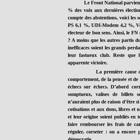
Le Front National parvient à 
% des voix aux dernières élection
compte des abstentions, voici les
PS 6,1 %, UDI-Modem 4,2 %, Vert
électeur de bon sens. Ainsi, le F
? A moins que les autres partis du
inefficaces soient les grands perd
leur fastueux club. Reste que 
apparente victoire.
La première cause de la mo
comportement, de la pensée et de 
échecs sur échecs. D’abord corru
somptueux, valises de billets se
n’auraient plus de raison d’être si
cotisations et aux dons, libres et
et leur origine soient publiés en
faire rembourser les frais de c
réguler, corseter : on a encore 
démocratie.