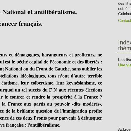
des lit
esthéti
e National et antilibéralisme,
Guinhut
cancer français.
Contac
Inde
thèm
eurs et démagogues, harangueurs et profiteurs, ne
Les liv
i est le péché capital de l’économie et des libertés :
Une vie
ront National ou du Front de Gauche, sans oublier les
tellations idéologiques, tous n’ont d’autre terrible
r étatisme, leur colbertisme, leur keynésianisme, ce
ourquoi un tel succès du F N aux récentes élections
 le contrer et rendre la prospérité à la France ?
la France aux partis au pouvoir -dits modérés-,
ce de la brûlante question de l’immigration profite
ence de ces deux Fronts pour parvenir à débusquer
e française : l’antilibéralisme.
Ackroy