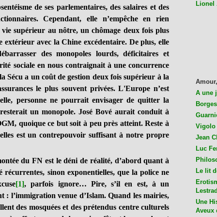
Lionel
sentéisme de ses parlementaires, des salaires et des
nctionnaires. Cependant, elle n’empêche en rien
 vie supérieur au nôtre, un chômage deux fois plus
 extérieur avec la Chine excédentaire. De plus, elle
barrasser des monopoles lourds, déficitaires et
rité sociale en nous contraignait à une concurrence
la Sécu a un coût de gestion deux fois supérieur à la
Amour,
surances le plus souvent privées.
L'Europe n’est
A une 
 elle, personne ne pourrait envisager de quitter la
Borges
 resterait un monopole. José Bové aurait conduit à
Guarni
OGM, quoique ce but soit à peu près atteint. Reste à
Vigolo 
elles est un contrepouvoir suffisant à notre propre
Jean C
Luc Fer
Philos
e du FN est le déni de réalité, d’abord quant à
Le lit 
 récurrentes, sinon exponentielles, que la police ne
Erotis
xcuse
[1]
, parfois ignore… Pire, s’il en est, à un
Lestra
t : l’immigration venue d’Islam. Quand les mairies,
Une His
lent des mosquées et des prétendus centre culturels
Aveux 