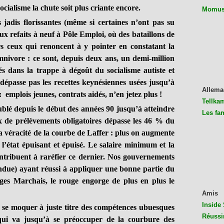
ocialisme la chute soit plus criante encore.
Momus 
florissantes (même si certaines n’ont pas su
ux refaits à neuf à Pôle Emploi, où des bataillons de
s ceux qui renoncent à y pointer en constatant la
mnivore : ce sont, depuis deux ans, un demi-million
dans la trappe à dégoût du socialisme autiste et
e dépasse pas les recettes keynésiennes usées jusqu’à
Allema
: emplois jeunes, contrats aidés, n’en jetez plus !
Tellkam
puis le début des années 90 jusqu’à atteindre
Les fa
 de prélèvements obligatoires dépasse les 46 % du
la véracité de la courbe de Laffer : plus on augmente
 l’état épuisant et épuisé. Le salaire minimum et la
ntribuent à raréfier ce dernier. Nos gouvernements
fondue) ayant réussi à appliquer une bonne partie du
s Marchais, le rouge engorge de plus en plus le
Amis
Inside 
 moquer à juste titre des compétences ubuesques
Réussi
qui va jusqu’à se préoccuper de la courbure des