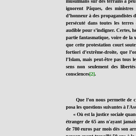
musulmans sur des terrains à peu 
ignorent Pâques, des ministres
d’honneur à des propagandistes de 
persécuté dans toutes les terres
audible pour s’indigner. Certes, h
partie fantasmatique, voire de la
que cette protestation court sout
fortiori d’extrême-droite, que l’o
l’Islam, mais peut-être pas tous 
sens non seulement des libertés
consciences
[2]
.
Que l’on nous permette de c
posa les questions suivantes à l'A
« Où est la justice sociale quand 
étranger de 65 ans n'ayant jamais 
de 780 euros par mois dès son arr