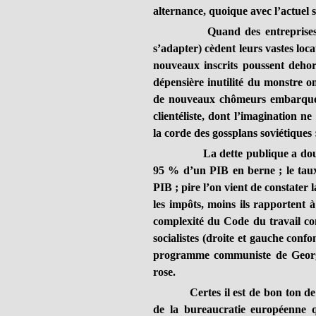
alternance, quoique avec l’actuel s
Quand des entreprises jadis 
s’adapter) cèdent leurs vastes loca
nouveaux inscrits poussent dehor
dépensière inutilité du monstre o
de nouveaux chômeurs embarqués 
clientéliste, dont l’imagination n
la corde des gossplans soviétiques 
La dette publique a doublé de
95 % d’un PIB en berne ; le taux
PIB ; pire l’on vient de constater 
les impôts, moins ils rapportent à
complexité du Code du travail co
socialistes (droite et gauche con
programme communiste de George
rose.
Certes il est de bon ton de se
de la bureaucratie européenne 