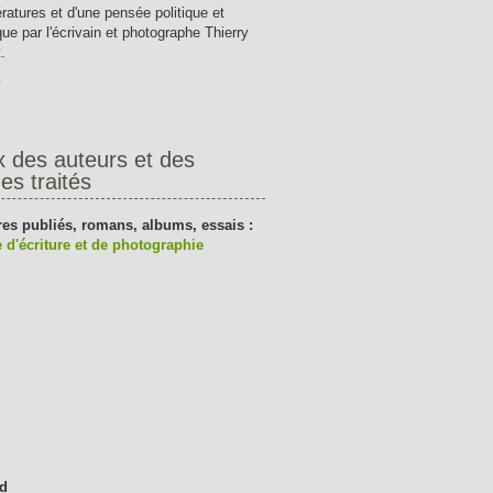
tératures et d'une pensée politique et
que par l'écrivain et photographe Thierry
.
t
x des auteurs et des
es traités
res publiés, romans, albums, essais :
 d'écriture et de photographie
d