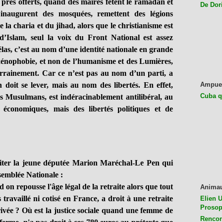
près offerts, quand des maires fêtent le ramadan et
De Dor
 inaugurent des mosquées, remettent des légions
la charia et du jihad, alors que le christianisme est
 d’Islam, seul la voix du Front National est assez
élas, c’est au nom d’une identité nationale en grande
 xénophobie, et non de l’humanisme et des Lumières,
errainement. Car ce n’est pas au nom d’un parti, a
n doit se lever, mais au nom des libertés. En effet,
Ampue
Cuba q
les Musulmans, est indéracinablement antilibéral, au
 économiques, mais des libertés politiques et de
iter la jeune députée Marion Maréchal-Le Pen qui
ssemblée Nationale :
on repousse l'âge légal de la retraite alors que tout
Anima
travaillé ni cotisé en France, a droit à une retraite
Elien U
Prosop
ivée ? Où est la justice sociale quand une femme de
Rencon