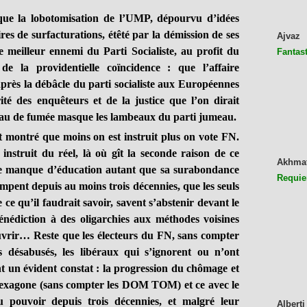
a lobotomisation de l’UMP, dépourvu d’idées
res de surfacturations, étêté par la démission de ses
Ajvaz
 meilleur ennemi du Parti Socialiste, au profit du
Fantast
e la providentielle coïncidence : que l’affaire
après la débâcle du parti socialiste aux Européennes
rité des enquêteurs et de la justice que l’on dirait
au de fumée masque les lambeaux du parti jumeau.
é que moins on est instruit plus on vote FN.
instruit du réel, là où gît la seconde raison de ce
Akhma
e le manque d’éducation autant que sa surabondance
Requie
ompent depuis au moins trois décennies, que les seuls
ce qu’il faudrait savoir, savent s’abstenir devant le
nédiction à des oligarchies aux méthodes voisines
vrir… Reste que les électeurs du FN, sans compter
 les désabusés, les libéraux qui s’ignorent ou n’ont
nt un évident constat : la progression du chômage et
hexagone (sans compter les DOM TOM) et ce avec le
u pouvoir depuis trois décennies, et malgré leur
Alberti