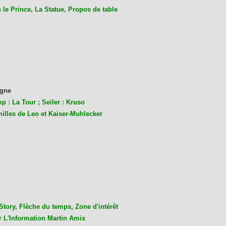
le Prince, La Statue, Propos de table
gne
p : La Tour ; Seiler : Kruso
milles de Leo et Kaiser-Muhlecke
r
Story, Flèche du temps, Zone d'intérêt
r L'Information Martin Amis