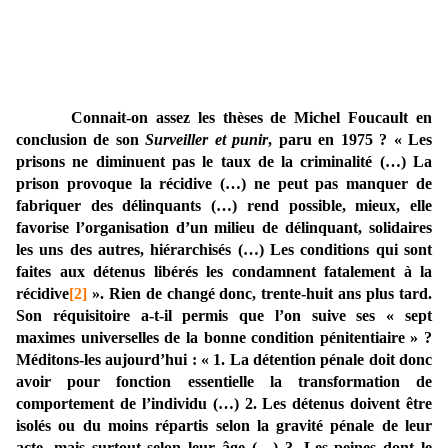
Connait-on assez les thèses de Michel Foucault en
conclusion de son
Surveiller et punir
, paru en 1975 ? « Les
prisons ne diminuent pas le taux de la criminalité (…) La
prison provoque la récidive (…) ne peut pas manquer de
fabriquer des délinquants (…) rend possible, mieux, elle
favorise l’organisation d’un milieu de délinquant, solidaires
les uns des autres, hiérarchisés (…) Les conditions qui sont
faites aux détenus libérés les condamnent fatalement à la
récidive
[2]
». Rien de changé donc, trente-huit ans plus tard.
Son réquisitoire a-t-il permis que l’on suive ses « sept
maximes universelles de la bonne condition pénitentiaire » ?
Méditons-les aujourd’hui : « 1. La détention pénale doit donc
avoir pour fonction essentielle la transformation de
comportement de l’individu (…) 2. Les détenus doivent être
isolés ou du moins répartis selon la gravité pénale de leur
acte, mais surtout selon leur âge (…) 3. Les peines dont le