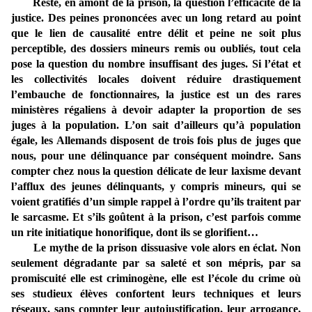
Reste, en amont de la prison, la question l’efficacité de la
justice. Des peines prononcées avec un long retard au point
que le lien de causalité entre délit et peine ne soit plus
perceptible, des dossiers mineurs remis ou oubliés, tout cela
pose la question du nombre insuffisant des juges. Si l’état et
les collectivités locales doivent réduire drastiquement
l’embauche de fonctionnaires, la justice est un des rares
ministères régaliens à devoir adapter la proportion de ses
juges à la population. L’on sait d’ailleurs qu’à population
égale, les Allemands disposent de trois fois plus de juges que
nous, pour une délinquance par conséquent moindre. Sans
compter chez nous la question délicate de leur laxisme devant
l’afflux des jeunes délinquants, y compris mineurs, qui se
voient gratifiés d’un simple rappel à l’ordre qu’ils traitent par
le sarcasme. Et s’ils goûtent à la prison, c’est parfois comme
un rite initiatique honorifique, dont ils se glorifient…
Le mythe de la prison dissuasive vole alors en éclat. Non
seulement dégradante par sa saleté et son mépris, par sa
promiscuité elle est criminogène, elle est l’école du crime où
ses studieux élèves confortent leurs techniques et leurs
réseaux, sans compter leur autojustification, leur arrogance,