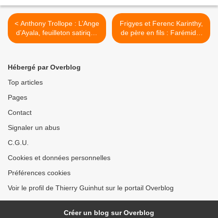
< Anthony Trollope : L’Ange
Frigyes et Ferenc Karinthy,
d’Ayala, feuilleton satirique
de père en fils : Farémido,
de l’amour.
Epépé, ou les pays du
langage. >
Hébergé par Overblog
Top articles
Pages
Contact
Signaler un abus
C.G.U.
Cookies et données personnelles
Préférences cookies
Voir le profil de Thierry Guinhut sur le portail Overblog
Créer un blog sur Overblog