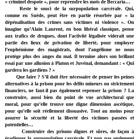
« criminel despote », pour reprendre les mots de Beccaria…
Reste le souci de la surpopulation carcérale. Qui,
comme en Suède, peut être en partie résorbée par « la
dépénalisation des crimes sans victimes ni violence ». On
imagine qu’Alain Laurent, en bon libéral classique, pense
aux trafics de drogues, dont l’activité légalisée viderait une
partie des lieux de privation de liberté, pour employer
l’euphémisme des magistrats, dont l’angélisme ne nous
protège plus des anges du mal. Il termine alors son brillant
essai par une allusion à Platon et Juvénal, demandant : « Qui
gardera les gardiens ? »
Que faire ? S’il doit être nécessaire de penser les peines
alternatives à la prison pour les délits mineurs ou strictement
financiers, ne faut-il pas également repenser la prison ? La
construire, aussi bien du point de vue architectural que
moral, pour qu’elle trouve une digne dimension ascétique,
pour qu’elle soit réellement dissuasive. Tout au moins pour
assurer la sécurité et la liberté des victimes passées et
potentielles…
Construire des prisons dignes et sûres, de façon à
éradiquer la surpopulation carcérale. Et non pas seulement