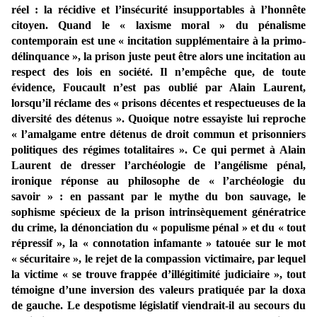
réel : la récidive et l’insécurité insupportables à l’honnête
citoyen. Quand le « laxisme moral » du pénalisme
contemporain est une « incitation supplémentaire à la primo-
délinquance », la prison juste peut être alors une incitation au
respect des lois en société. Il n’empêche que, de toute
évidence, Foucault n’est pas oublié par Alain Laurent,
lorsqu’il réclame des « prisons décentes et respectueuses de la
diversité des détenus ». Quoique notre essayiste lui reproche
« l’amalgame entre détenus de droit commun et prisonniers
politiques des régimes totalitaires ». Ce qui permet à Alain
Laurent de dresser l’archéologie de l’angélisme pénal,
ironique réponse au philosophe de « l’archéologie du
savoir » : en passant par le mythe du bon sauvage, le
sophisme spécieux de la prison intrinsèquement génératrice
du crime, la dénonciation du « populisme pénal » et du « tout
répressif », la « connotation infamante » tatouée sur le mot
« sécuritaire », le rejet de la compassion victimaire, par lequel
la victime « se trouve frappée d’illégitimité judiciaire », tout
témoigne d’une inversion des valeurs pratiquée par la doxa
de gauche. Le despotisme législatif viendrait-il au secours du