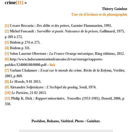
crime
[11]
»
Thierry Guinhut
Une vie d'écriture et de photographie
[1]
Cesare Beccaria :
Des délits et des peines
, Garnier Flammarion, 1991.
[2]
Michel Foucault :
Surveiller et punir. Naissance de la prison
, Gallimard, 1975,
p 269 à 272.
[3]
Ibidem p 274 et 275.
[4]
Ibidem p 311.
[5]
Selon Laurent Obertone :
La France Orange mécanique
, Ring éditions, 2012.
[6]
http://www.ladocumentationfrancaise.fr/var/storage/rapports-
publics/124000180/0000.pdf :
link
[7]
Varlam Chalamov :
Essai sur le monde du crime
.
Récits de la Kolyma
, Verdier,
2003, p 869.
[8]
Le Monde
, 9 01 2013.
[9]
Alexandre
Soljenitsyne : L’Archipel du goulag
, Seuil, 1974.
[10]
Le Parisien
, 21 02 2013.
[11]
Philip K. Dick :
Rapport minoritaire
,
Nouvelles (1953-1981),
Denoël, 2006, p
350.
Poséidon, Bolzano, Südtirol. Photo : Guinhut.