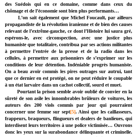
des Suédois qui en ce domaine, comme dans ceux du
chômage et de l’économie sont bien plus performants…
L’on sait également que Michel Foucault, par ailleurs
propagandiste de la révolution iranienne et de bien des causes
relevant de l’extrême-gauche, ce dont l’Histoire lui saura gré,
espérons-le, avec circonspection, avec une justice plus
humaniste que totalitaire, contribua par ses actions militantes
à permettre l’entrée de la presse et de la radio dans les
cellules, à permettre aux prisonniers de s’exprimer sur les
conditions de leur détention. Indéniable progrès humaniste.
On a beau avoir commis les pires outrages sur autrui, tant
que ce dernier en est protégé, on ne peut réduire le coupable
à un état larvaire dans un cachot collectif, sourd et muet.
Pourtant la prison semble avoir oublié de convier en la
sûreté de son asile les innombrables brûleurs de voitures, les
auteurs des 200 viols commis par jour qui pourraient
concerner une femme sur sept
[5]
. Ainsi que les caillasseurs,
frappeurs, braqueurs, flingueurs et dealers de banlieues, qui
interdisent leurs territoires à une police victimisée… Ouvrons
donc les yeux sur la surabondance délinquante et criminelle.