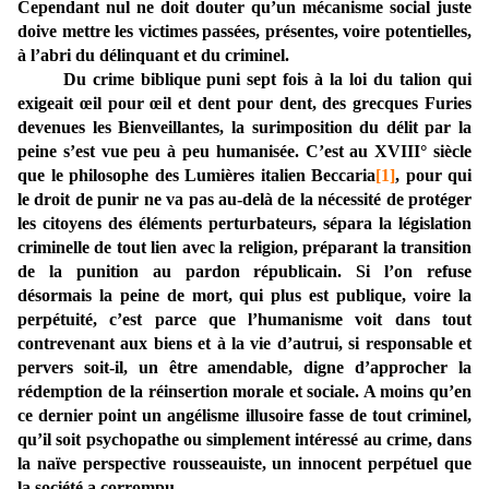
Cependant nul ne doit douter qu’un mécanisme social juste
doive mettre les victimes passées, présentes, voire potentielles,
à l’abri du délinquant et du criminel.
Du crime biblique puni sept fois à la loi du talion qui
exigeait œil pour œil et dent pour dent, des grecques Furies
devenues les Bienveillantes, la surimposition du délit par la
peine s’est vue peu à peu humanisée. C’est au XVIII° siècle
que le philosophe des Lumières italien Beccaria
[1]
, pour qui
le droit de punir ne va pas au-delà de la nécessité de protéger
les citoyens des éléments perturbateurs, sépara la législation
criminelle de tout lien avec la religion, préparant la transition
de la punition au pardon républicain. Si l’on refuse
désormais la peine de mort, qui plus est publique, voire la
perpétuité, c’est parce que l’humanisme voit dans tout
contrevenant aux biens et à la vie d’autrui, si responsable et
pervers soit-il, un être amendable, digne d’approcher la
rédemption de la réinsertion morale et sociale. A moins qu’en
ce dernier point un angélisme illusoire fasse de tout criminel,
qu’il soit psychopathe ou simplement intéressé au crime, dans
la naïve perspective rousseauiste, un innocent perpétuel que
la société a corrompu…