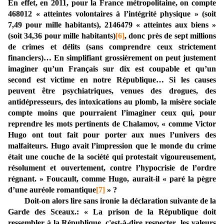
En effet, en 2011, pour la France métropolitaine, on compte
468012 « atteintes volontaires à l’intégrité physique » (soit
7,49 pour mille habitants), 2146479 « atteintes aux biens »
(soit 34,36 pour mille habitants)
[6]
, donc près de sept millions
de crimes et délits (sans comprendre ceux strictement
financiers)… En simplifiant grossièrement on peut justement
imaginer qu’un Français sur dix est coupable et qu’un
second est victime en notre République… Si les causes
peuvent être psychiatriques, venues des drogues, des
antidépresseurs, des intoxications au plomb, la misère sociale
compte moins que pourraient l’imaginer ceux qui, pour
reprendre les mots pertinents de Chalamov, « comme Victor
Hugo ont tout fait pour porter aux nues l’univers des
malfaiteurs. Hugo avait l’impression que le monde du crime
était une couche de la société qui protestait vigoureusement,
résolument et ouvertement, contre l’hypocrisie de l’ordre
régnant. » Foucault, comme Hugo, aurait-il « paré la pègre
d’une auréole romantique
[7]
» ?
Doit-on alors lire sans ironie la déclaration suivante de la
Garde des Sceaux.: « La prison de la République doit
ressembler à la République, c'est-à-dire respecter
les valeurs