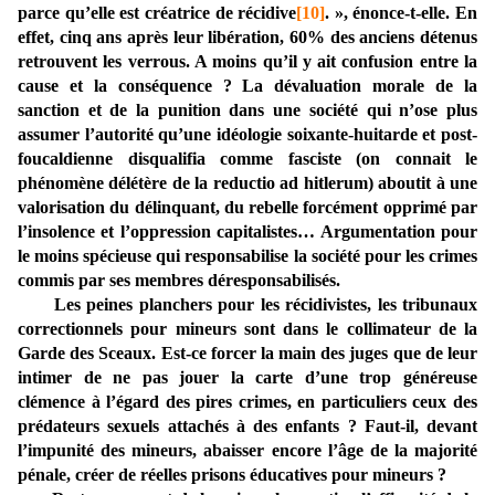
parce qu’elle est créatrice de récidive
[10]
.
», énonce-t-elle. En
effet, cinq ans après leur libération, 60% des anciens détenus
retrouvent les verrous. A moins qu’il y ait confusion entre la
cause et la conséquence ? La dévaluation morale de la
sanction et de la punition dans une société qui n’ose plus
assumer l’autorité qu’une idéologie soixante-huitarde et post-
foucaldienne disqualifia comme fasciste (on connait le
phénomène délétère de la reductio ad hitlerum) aboutit à une
valorisation du délinquant, du rebelle forcément opprimé par
l’insolence et l’oppression capitalistes… Argumentation pour
le moins spécieuse qui responsabilise la société pour les crimes
commis par ses membres déresponsabilisés.
Les peines planchers pour les récidivistes, les tribunaux
correctionnels pour mineurs sont dans le collimateur de la
Garde des Sceaux. Est-ce forcer la main des juges que de leur
intimer de ne pas jouer la carte d’une trop généreuse
clémence à l’égard des pires crimes, en particuliers ceux des
prédateurs sexuels attachés à des enfants ? Faut-il, devant
l’impunité des mineurs, abaisser encore l’âge de la majorité
pénale, créer de réelles prisons éducatives pour mineurs ?