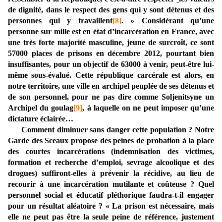
de dignité, dans le respect des gens qui y sont détenus et des
personnes qui y travaillent
[8]
.
» Considérant qu’une
personne sur mille est en état d’incarcération en France, avec
une très forte majorité masculine, jeune de surcroît, ce sont
57000 places de prisons en décembre 2012, pourtant bien
insuffisantes, pour un objectif de 63000 à venir, peut-être lui-
même sous-évalué. Cette république carcérale est alors, en
notre territoire, une ville en archipel peuplée de ses détenus et
de son personnel, pour ne pas dire comme Soljenitsyne un
Archipel du goulag
[9]
, à laquelle on ne peut imposer qu’une
dictature éclairée…
Comment diminuer sans danger cette population ? Notre
Garde des Sceaux propose des peines de probation à la place
des courtes incarcérations (indemnisation des victimes,
formation et recherche d’emploi, sevrage alcoolique et des
drogues) suffiront-elles à prévenir la récidive, au lieu de
recourir à une incarcération mutilante et coûteuse ? Quel
personnel social et éducatif pléthorique faudra-t-il engager
pour un résultat aléatoire ? « La prison est nécessaire, mais
elle ne peut pas être la seule peine de référence, justement