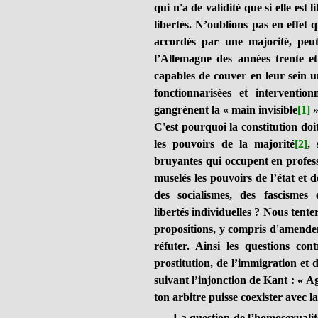
qui n'a de validité que si elle est 
libertés. N’oublions pas en effet
accordés par une majorité, peut
l’Allemagne des années trente e
capables de couver en leur sein u
fonctionnarisées et intervention
gangrènent la « main invisible
[1]
»
C'est pourquoi la constitution do
les pouvoirs de la majorité
[2]
, 
bruyantes qui occupent en professi
muselés les pouvoirs de l’état et 
des socialismes, des fascismes 
libertés individuelles ? Nous tent
propositions, y compris d'amendem
réfuter. Ainsi les questions con
prostitution, de l’immigration et d
suivant l’injonction de Kant : « Ag
ton arbitre puisse coexister avec l
La question de l’homosexualité p