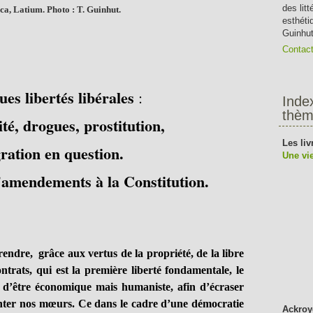
des lit
ica, Latium. Photo : T. Guinhut.
esthéti
Guinhut
Contac
es libertés libérales
:
Inde
thèm
é, drogues, prostitution,
Les liv
ration en question.
Une vie
d'amendements à la Constitution.
rendre, grâce aux vertus de la propriété, de la libre
ntrats, qui est la première liberté fondamentale, le
t d’être économique mais humaniste, afin d’écraser
enter nos mœurs. Ce dans le cadre d’une démocratie
Ackroy