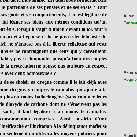
 le partenaire de ses pensées et de ses ébats ? Tant
ses goûts et ses comportements, il lui est légitime de
Ajvaz
de lui léguer ses biens aux mêmes conditions qu’un
Fantast
t-être, lorsqu’il s’agit d’union devant la loi, faut-il
 mari et à l’épouse ? Ou ne pas rester fétichiste du
vil ne s’impose pas à la liberté religieuse qui reste
qu’elles ne contraignent que ceux qui y consentent.
alité, pas si choquante, puisqu’à bien des couples
 de la procréation ne pousse pas toujours au respect
Akhma
ire avec deux homosexuels ?
Requie
 se choisir sa drogue comme il le fait déjà avec
cune drogue, y compris le cannabis qui ajoute à la
n plus ou moins hallucinogène (sans compter leurs
 de dioxyde de carbone dont ne s’émeuvent pas les
 santé, il faut légaliser : au moins le cannabis,
, consommation comprises. Ainsi, au-delà d’une
’inefficacité et l’incitation à la délinquance mafieuse
non seulement on utilisera les moyens policiers pour
Alberti