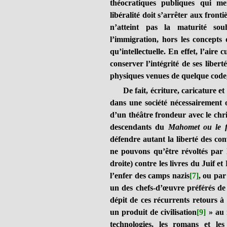
théocratiques publiques qui me
libéralité doit s’arrêter aux front
n’atteint pas la maturité so
l’immigration, hors les concepts 
qu’intellectuelle. En effet, l’aire 
conserver l’intégrité de ses liber
physiques venues de quelque code,
De fait, écriture, caricature et a
dans une société nécessairement 
d’un théâtre frondeur avec le chri
descendants du
Mahomet ou le f
défendre autant la liberté des conv
ne pouvons qu’être révoltés par 
droite) contre les livres du Juif 
l’enfer des camps nazis
[7]
, ou par
un des chefs-d’œuvre préférés de
dépit de ces récurrents retours à
un produit de civilisation
[9]
» au m
technologies, les romans et les