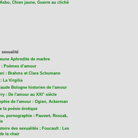
 Asbo, Chien jaune, Guerre au cliché
 sexualité
jeune Aphrodite de marbre
 : Poèmes d’amour
eri : Brahms et Clara Schumann
: La Virgilia
laude Bologne historien de l'amour
ry : De l'amour au XXI° siècle
ophie de l'amour : Ogien, Ackerman
de la poésie érotique
me, pornographie : Pauvert, Roszak,
de
toire des sexualités ; Foucault : Les
de la chair