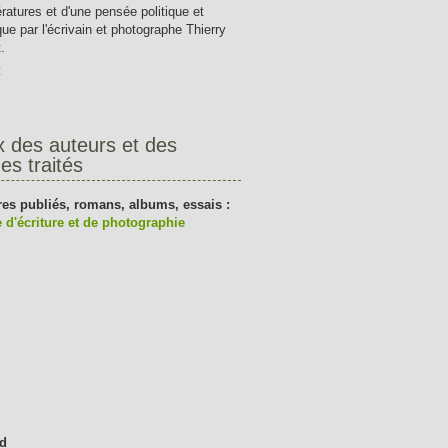
tératures et d'une pensée politique et
que par l'écrivain et photographe Thierry
.
t
x des auteurs et des
es traités
res publiés, romans, albums, essais :
 d'écriture et de photographie
d