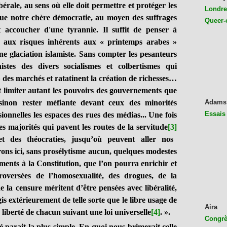
libérale, au sens où elle doit permettre et protéger les
Londres
 que notre chère démocratie, au moyen des suffrages
Queer-
 accoucher d'une tyrannie. Il suffit de penser à
t aux risques inhérents aux « printemps arabes »
ne glaciation islamiste. Sans compter les pesanteurs
nistes des divers socialismes et colbertismes qui
 des marchés et ratatinent la création de richesses…
it limiter autant les pouvoirs des gouvernements que
sinon rester méfiante devant ceux des minorités
Adams
Essais
onnelles les espaces des rues des médias... Une fois
des majorités qui pavent les routes de la servitude
[3]
et des théocraties, jusqu’où peuvent aller nos
erons ici, sans prosélytisme aucun, quelques modestes
ents à la Constitution, que l’on pourra enrichir et
troversées de l’homosexualité, des drogues, de la
e la censure méritent d’être pensées avec libéralité,
is extérieurement de telle sorte que le libre usage de
Aira
a liberté de chacun suivant une loi universelle
[4]
. ».
Congrès
arait la plus simple. En quoi nous brimerait celle