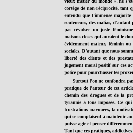
vieux métier du monde », ne s’éte
cortège de non-réciprocité, tant 
entendu que l’immense majorité de
souteneurs, des mafias, d’autant p
pas révulser un juste féminisme
maisons closes qui auraient le dou
évidemment majeur, féminin ou 
sociales. D’autant que nous somme
liberté des clients et des presta
jugement moral positif sur ces acti
police pour pourchasser les proxé
Surtout l’on ne confondra pas ce
pratique de l’auteur de cet articl
chemin des drogues et de la pros
tyrannie à tous imposée. Ce qui 
frustrations inavouées, la motiva
qui se complaisent à maintenir aut
puisse agir et penser différemmen
Tant que ces pratiques, addictives 