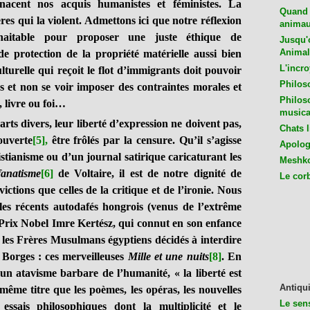
nacent nos acquis humanistes et féministes. La
Quand 
ières qui la violent. Admettons ici que notre réflexion
animaux
uhaitable pour proposer une juste éthique de
Jusqu'o
Animal
de protection de la propriété matérielle aussi bien
L'incro
culturelle qui reçoit le flot d’immigrants doit pouvoir
Philos
tés et non se voir imposer des contraintes morales et
Philos
 livre ou foi…
musica
rts divers, leur liberté d’expression ne doivent pas,
Chats l
ouverte
[5]
,
être frôlés par la censure. Qu’il s’agisse
Apologu
stianisme ou d’un journal satirique caricaturant les
Meshko
anatisme
[6]
de Voltaire, il est de notre dignité de
Le cor
ictions que celles de la critique et de l’ironie. Nous
les récents autodafés hongrois (venus de l’extrême
et Prix Nobel Imre Kertész, qui connut en son enfance
 les Frères Musulmans égyptiens décidés à interdire
 Borges : ces merveilleuses
Mille et une nuits
[8]
. En
 un atavisme barbare de l’humanité, « la liberté est
Antiqui
ême titre que les poèmes, les opéras, les nouvelles
Le sen
 essais philosophiques dont la multiplicité et le