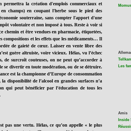
 on permettra la création d'emplois commerciaux et
Momus 
re en champs) en coupant l'herbe sous le pied des
 économie souterraine, sans compter l'apport d'une
pôt volontaire et non imposé à tous. Reste à voir si
 ce chemin et être vendues en pharmacie, étiquetées,
s compositions et les effets que les médicaments… Il
cordée de gaieté de cœur. Laisser en vente libre des
’est guère altruiste, voire vicieux. Hélas, vu l’échec
Allema
Tellkam
ves, de surcroît couteuses, on ne peut qu’accorder à
Les fa
e se divertir en toute modération, ou de se détruire.
 France est la championne d’Europe de consommation
la disponibilité de l’alcool en grandes surfaces n’a
n qui peut bénéficier par l’éducation de tous les
.
Amis
Inside 
pas une vertu. Hélas, ce qu’on appelle « le plus
Réussi