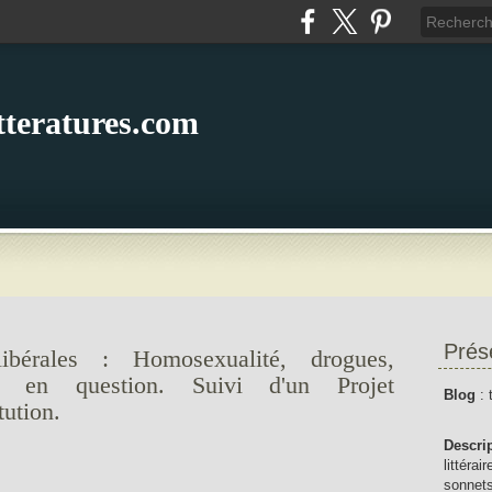
itteratures.com
Prés
ibérales : Homosexualité, drogues,
ion en question. Suivi d'un Projet
Blog
: 
ution.
Descri
littérai
sonnets