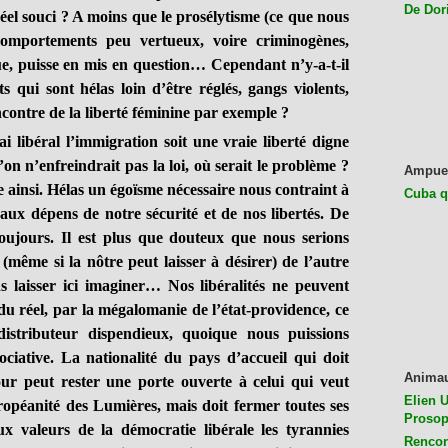
De Dor
e réel souci ? A moins que le prosélytisme (ce que nous
comportements peu vertueux, voire criminogènes,
que, puisse en mis en question… Cependant n’y-a-t-il
s qui sont hélas loin d’être réglés, gangs violents,
contre de la liberté féminine par exemple ?
ibéral l’immigration soit une vraie liberté digne
n n’enfreindrait pas la loi, où serait le problème ?
Ampue
e ainsi. Hélas un égoïsme nécessaire nous contraint à
Cuba q
t aux dépens de notre sécurité et de nos libertés. De
 toujours. Il est plus que douteux que nous serions
(même si la nôtre peut laisser à désirer) de l’autre
s laisser ici imaginer… Nos libéralités ne peuvent
du réel, par la mégalomanie de l’état-providence, ce
istributeur dispendieux, quoique nous puissions
sociative. La nationalité du pays d’accueil qui doit
Anima
our peut rester une porte ouverte à celui qui veut
Elien U
ropéanité des Lumières, mais doit fermer toutes ses
Prosop
x valeurs de la démocratie libérale les tyrannies
Rencon