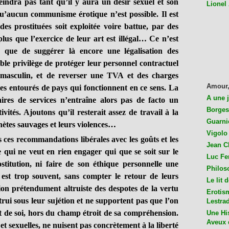
indra pas tant qu’il y aura un désir sexuel et son
Lionel
qu’aucun communisme érotique n’est possible. Il est
s prostituées soit exploitée voire battue, par des
lus que l’exercice de leur art est illégal… Ce n’est
 que de suggérer là encore une légalisation des
ble privilège de protéger leur personnel contractuel
masculin, et de reverser une TVA et des charges
Amour,
s entourés de pays qui fonctionnent en ce sens. La
A une 
taires de services n’entraîne alors pas de facto un
Borges
vités. Ajoutons qu’il resterait assez de travail à la
Guarni
nètes sauvages et leurs violences…
Vigolo 
s recommandations libérales avec les goûts et les
Jean C
e qui ne veut en rien engager qui que se soit sur le
Luc Fer
titution, ni faire de son éthique personnelle une
Philos
est trop souvent, sans compter le retour de leurs
Le lit 
tion prétendument altruiste des despotes de la vertu
Erotis
rui sous leur sujétion et ne supportent pas que l’on
Lestra
t de soi, hors du champ étroit de sa compréhension.
Une His
Aveux 
et sexuelles, ne nuisent pas concrètement à la liberté