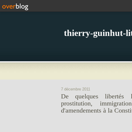
thierry-guinhut-l
7 décembre 2011
De quelques libertés l
prostitution, immigrat
d'amendements à la Constit