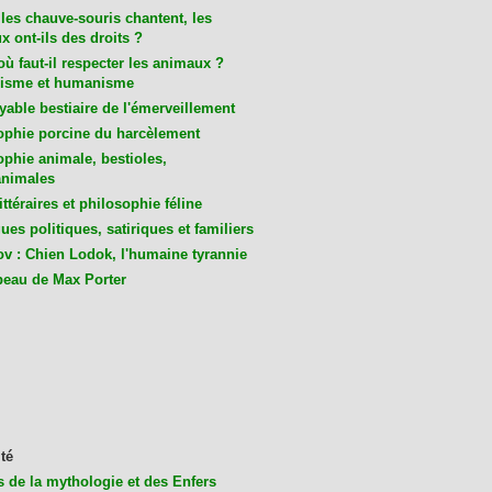
les chauve-souris chantent, les
 ont-ils des droits ?
ù faut-il respecter les animaux ?
isme et humanisme
yable bestiaire de l'émerveillement
ophie porcine du harcèlement
ophie animale, bestioles,
nimales
ittéraires et philosophie féline
es politiques, satiriques et familiers
v : Chien Lodok, l'humaine tyrannie
beau de Max Porter
té
s de la mythologie et des Enfers