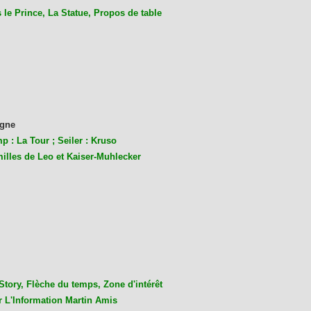
le Prince, La Statue, Propos de table
gne
p : La Tour ; Seiler : Kruso
milles de Leo et Kaiser-Muhlecke
r
Story, Flèche du temps, Zone d'intérêt
r L'Information Martin Amis