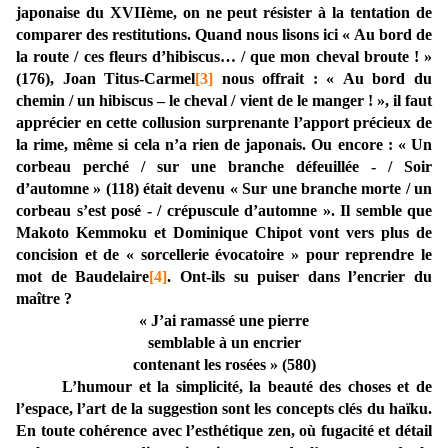
japonaise du XVIIème, on ne peut résister à la tentation de
comparer des restitutions. Quand nous lisons ici « Au bord de
la route / ces fleurs d’hibiscus… / que mon cheval broute ! »
(176), Joan Titus-Carmel
[3]
nous offrait : « Au bord du
chemin / un hibiscus – le cheval / vient de le manger ! », il faut
apprécier en cette collusion surprenante l’apport précieux de
la rime, même si cela n’a rien de japonais. Ou encore : « Un
corbeau perché / sur une branche défeuillée - / Soir
d’automne » (118) était devenu « Sur une branche morte / un
corbeau s’est posé - / crépuscule d’automne ». Il semble que
Makoto Kemmoku et Dominique Chipot vont vers plus de
concision et de « sorcellerie évocatoire » pour reprendre le
mot de Baudelaire
[4]
. Ont-ils su puiser dans l’encrier du
maître ?
« J’ai ramassé une pierre
semblable à un encrier
contenant les rosées » (580)
L’humour et la simplicité, la beauté des choses et de
l’espace, l’art de la suggestion sont les concepts clés du haïku.
En toute cohérence avec l’esthétique zen, où fugacité et détail