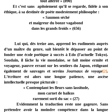
tout altérée » (890)
Et c’est sans apitoiement qu’il se regarde, fidèle à son
éthique, à sa destinée de poète modestement philosophe :
« Saumon séché
et maigreur du bonze vagabond
dans les grands froids » (656)
Lui qui, dès treize ans, apprend les rudiments auprès
d’un maître du genre, sait bientôt le dépasser au point de
fonder une école poétique à succès à Edo (l’actuelle Tokyo).
Soudain, il lâche la vie mondaine, se fait moine ermite et
voyageur, pauvre errant sur les sentiers du Japon, rédigeant
également de sauvages et sereins
Journaux de voyage
[2]
.
L’écriture est alors une longue patience, une ascèse
intellectuelle presque picturale :
« Contemplant les fleurs sans lassitude,
mon carnet de haïkus
rarement sorti du sac » (27)
Evidemment la traduction reste une gageure. Sans
prétendre avoir la moindre compétence dans la langue