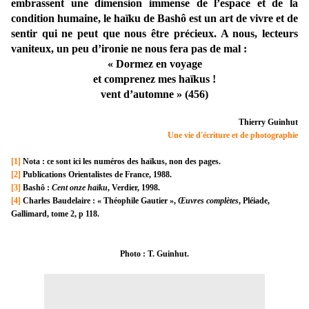
embrassent une dimension immense de l’espace et de la
condition humaine, le haïku de Bashô est un art de vivre et de
sentir qui ne peut que nous être précieux. A nous, lecteurs
vaniteux, un peu d’ironie ne nous fera pas de mal :
« Dormez en voyage
et comprenez mes haïkus !
vent d’automne » (456)
Thierry Guinhut
Une vie d'écriture et de photographie
[1]
Nota : ce sont ici les numéros des haïkus, non des pages.
[2]
Publications Orientalistes de France, 1988.
[3]
Bashô :
Cent onze haïku
, Verdier, 1998.
[4]
Charles Baudelaire : « Théophile Gautier »,
Œuvres complètes
, Pléiade,
Gallimard, tome 2, p 118.
Photo : T. Guinhut.