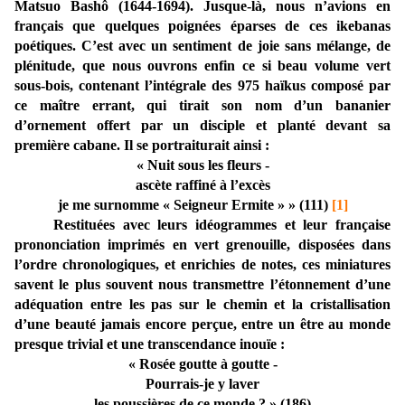
Matsuo Bashô (1644-1694). Jusque-là, nous n’avions en
français que quelques poignées éparses de ces ikebanas
poétiques. C’est avec un sentiment de joie sans mélange, de
plénitude, que nous ouvrons enfin ce si beau volume vert
sous-bois, contenant l’intégrale des 975 haïkus composé par
ce maître errant, qui tirait son nom d’un bananier
d’ornement offert par un disciple et planté devant sa
première cabane. Il se portraiturait ainsi :
« Nuit sous les fleurs -
ascète raffiné à l’excès
je me surnomme « Seigneur Ermite » » (111)
[1]
Restituées avec leurs idéogrammes et leur française
prononciation imprimés en vert grenouille, disposées dans
l’ordre chronologiques, et enrichies de notes, ces miniatures
savent le plus souvent nous transmettre l’étonnement d’une
adéquation entre les pas sur le chemin et la cristallisation
d’une beauté jamais encore perçue, entre un être au monde
presque trivial et une transcendance inouïe :
« Rosée goutte à goutte -
Pourrais-je y laver
les poussières de ce monde ? » (186)