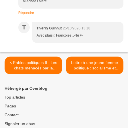
alléchée ! Merci
Répondre
T
Thierry Guinhut
25/10/2020 13:18
Avec plaisir, Françoise...<br />
< Fables politiques II : Les
Lettre à une jeune femme
chats menacés par la
politique : socialisme et
religion des rats, L’Etat-
islamisme. >
providence à l’assaut des
lions, De l’alternance en
Hébergé par Overblog
Démocratie Animale, La
Fable des porcs et de la
Top articles
Dette.
Pages
Contact
Signaler un abus