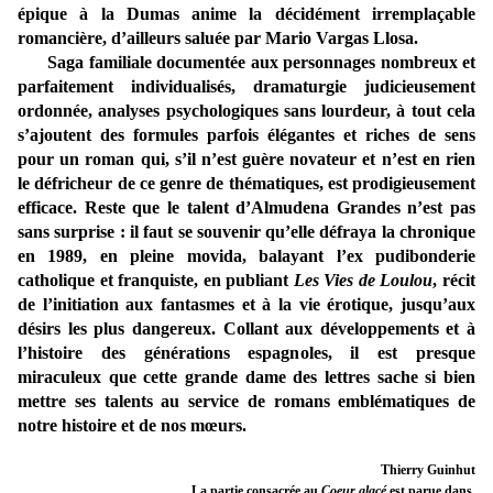
épique à la Dumas anime la décidément irremplaçable
romancière, d’ailleurs saluée par Mario Vargas Llosa.
Saga familiale documentée aux personnages nombreux et
parfaitement individualisés, dramaturgie judicieusement
ordonnée, analyses psychologiques sans lourdeur, à tout cela
s’ajoutent des formules parfois élégantes et riches de sens
pour un roman qui, s’il n’est guère novateur et n’est en rien
le défricheur de ce genre de thématiques, est prodigieusement
efficace. Reste que le talent d’Almudena Grandes n’est pas
sans surprise : il faut se souvenir qu’elle défraya la chronique
en 1989, en pleine movida, balayant l’ex pudibonderie
catholique et franquiste, en publiant
Les Vies de Loulou
, récit
de l’initiation aux fantasmes et à la vie érotique, jusqu’aux
désirs les plus dangereux. Collant aux développements et à
l’histoire des générations espagnoles, il est presque
miraculeux que cette grande dame des lettres sache si bien
mettre ses talents au service de romans emblématiques de
notre histoire et de nos mœurs.
Thierry Guinhut
La partie consacrée au
Coeur glacé
est parue dans