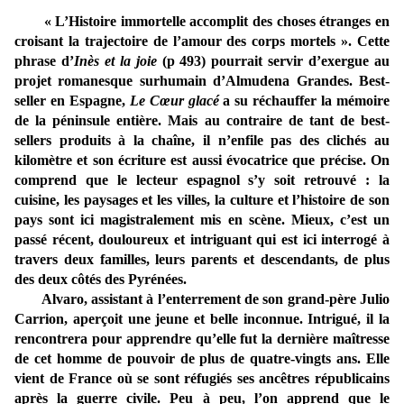
« L’Histoire immortelle accomplit des choses étranges en
croisant la trajectoire de l’amour des corps mortels ». Cette
phrase d’
Inès et la joie
(p 493) pourrait servir d’exergue au
projet romanesque surhumain d’Almudena Grandes. Best-
seller en Espagne,
Le Cœur glacé
a su réchauffer la mémoire
de la péninsule entière. Mais au contraire de tant de best-
sellers produits à la chaîne, il n’enfile pas des clichés au
kilomètre et son écriture est aussi évocatrice que précise. On
comprend que le lecteur espagnol s’y soit retrouvé : la
cuisine, les paysages et les villes, la culture et l’histoire de son
pays sont ici magistralement mis en scène. Mieux, c’est un
passé récent, douloureux et intriguant qui est ici interrogé à
travers deux familles, leurs parents et descendants, de plus
des deux côtés des Pyrénées.
Alvaro, assistant à l’enterrement de son grand-père Julio
Carrion, aperçoit une jeune et belle inconnue. Intrigué, il la
rencontrera pour apprendre qu’elle fut la dernière maîtresse
de cet homme de pouvoir de plus de quatre-vingts ans. Elle
vient de France où se sont réfugiés ses ancêtres républicains
après la guerre civile. Peu à peu, l’on apprend que le