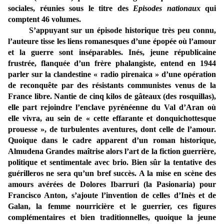
sociales, réunies sous le titre des
Episodes nationaux
qui
comptent 46 volumes.
S’appuyant sur un épisode historique très peu connu,
l’auteure tisse les liens romanesques d’une épopée où l’amour
et la guerre sont inséparables. Inés, jeune républicaine
frustrée, flanquée d’un frère phalangiste, entend en 1944
parler sur la clandestine « radio pirenaica » d’une opération
de reconquête par des résistants communistes venus de la
France libre. Nantie de cinq kilos de gâteaux (des rosquillas),
elle part rejoindre l’enclave pyrénéenne du Val d’Aran où
elle vivra, au sein de « cette effarante et donquichottesque
prouesse », de turbulentes aventures, dont celle de l’amour.
Quoique dans le cadre apparent d’un roman historique,
Almudena Grandes maîtrise alors l’art de la fiction guerrière,
politique et sentimentale avec brio. Bien sûr la tentative des
guérilleros ne sera qu’un bref succès. A la mise en scène des
amours avérées de Dolores Ibarruri (la Pasionaria) pour
Francisco Anton, s’ajoute l’invention de celles d’Inès et de
Galan, la femme nourricière et le guerrier, ces figures
complémentaires et bien traditionnelles, quoique la jeune