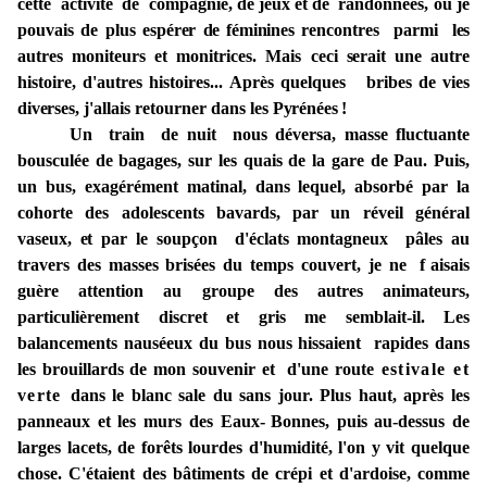
cette
activité de
compagnie,
de
jeux
et
de randonnées, où je
pouvais de plus
espérer
de
féminines
rencontres parmi
les
autres moniteurs et monitrices. Mais
ceci
serait
une autre
histoire,
d'autres
histoires...
Après
quelques
bribes de vies
diverses,
j'allais retourner dans les
Pyrénées !
Un train de
nuit
nous
déversa,
masse
fluctuante
bousculée de
bagages, sur
les
quais
de la
gare
de
Pau.
Puis,
un
bus,
exagérément
matinal,
dans
lequel,
absorbé
par
la
cohorte des adolescents bavards,
par un
réveil général
vaseux,
et
par
le soupçon d'éclats
montagneux pâles
au
travers des masses
brisées
du
temps
couvert, je
ne
f
aisais
guère attention
au groupe
des
autres animateurs,
particulièrement
discret
et
gris me
semblait-il.
Les
balancements nauséeux du bus
nous
hissaient rapides
dans
les
brouillards
de mon
souvenir
et d'une
route
estivale et
verte
dans le blanc sale du sans
jour.
Plus
haut, après les
panneaux
et
les murs
des Eaux
-
Bonnes,
puis au-
dessus de
larges lacets,
de
forêts lourdes d'humidité,
l'on y vit
quelque
chose. C
'étaient
des bâtiments
de crépi
et
d'ardoise,
comme