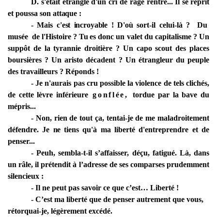
D.
s'était étranglé d'un cri
de
rage rentré
...
Il
se
reprit
et poussa son
attaque :
- Mais
c'est incroyable !
D'où
sort-il celui-là ? Du
musée
de
l'Histoire ?
Tu
es
donc
un valet du capitalisme ? Un
suppôt
de la tyrannie droitière ?
Un capo scout
des
places
boursières ? Un
aristo
décadent ? Un
étrangleur du peuple
des travailleurs ? Réponds !
- Je n'aurais pas cru
possible la
violence
de
tels clichés,
de cette lèvre inférieure
gonflée,
tordue
par la bave du
mépris...
- Non, rien de tout ça, tentai-je de me maladroitement
défendre. Je
ne
tiens qu'à ma liberté d'entreprendre et de
penser...
- Peuh, sembla-t-il s’affaisser, déçu, fatigué. Là, dans
un râle, il prétendit à l’adresse de ses comparses prudemment
silencieux :
- Il ne peut pas savoir ce que c’est… Liberté !
- C’est ma liberté que de penser autrement que vous,
rétorquai-je, légèrement excédé.