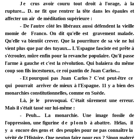
Je
crus avoir couru
tout droit à l'orage,
à
la
rupture... D. ne fit
que rentrer
la tête dans les
épaules et
affecter un
air
de
méditation supérieure :
- De l'autre côté
les libéraux
aussi
défendent la vieille
momie de Franco.
On
dit qu'elle
est gravement
malade.
Qu'elle va
bientôt crever. Que la pourriture de sa vie ne lui
vient plus que par des tuyaux... L'Espagne fasciste est prête à
s'écrouler, mûre enfin pour la revanche populaire.
Qu'il passe
l'arme à gauche et c'est la révolution. Qui balaiera du même
coup son fils incestueux, ce roi pantin de Juan Carlos...
- Et pourquoi pas Juan Carlos ? C'est peut-être ce
qui pourrait
arriver
de mieux
à
l'Espagne. 11
y a
bien
des
monarchies constitutionnelles, comme en Suède.
Là,
je
le provoquai.
C'était
sûrement
une erreur.
Mais
il
s'était
tassé
sur lui-même :
- Peuh... La monarchie. Une
image
fossile
de
l'oppression, une figurine
de plomb
à
abattre.
Hélas, il
y
a
encore
des
gens
et des
peuples
pour
ne pas
connaître
la
vérité
de l'Histoire.
Que
peut­
on faire
pour
eux ? Sinon
malgré