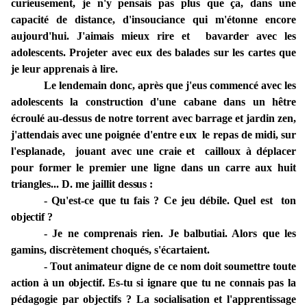
curieusement,
je
n'y
pensais pas plus que ça, dans
une
capacité de distance, d'insouciance qui m'étonne encore
aujourd'hui.
J'aimais
mieux
rire et bavarder
avec les
adolescents.
Projeter
avec eux
des
balades
sur
les cartes que
je leur apprenais à lire.
Le lendemain donc, après que j'eus commencé avec les
adolescents la construction d'une cabane
dans
un
hêtre
écroulé
au-dessus
de notre torrent
avec barrage et jardin
zen,
j'attendais
avec une poignée d'entre
e
u
x
le repas de midi, sur
l'esplanade,
jouant avec une craie et cailloux à déplacer
pour former le
premier une
ligne dans un
carre
aux
huit
triangles... D. me
jaillit
dessus :
- Qu'est-ce que tu fais ? Ce jeu débile. Quel est ton
objectif ?
- Je ne
comprenais rien. Je balbutiai. Alors que
les
gamins, discrètement choqués, s'écartaient.
- Tout animateur digne de
ce
nom doit soumettre toute
action à
un
objectif
. E
s-tu si ignare que tu ne connais pas la
pédagogie par objectifs ? La socialisation et
l'apprentissage