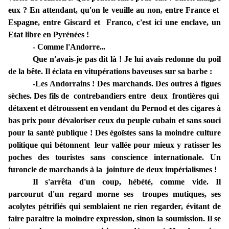
eux ? En
attendant, qu'on le
veuille
au non,
entre
France
et
Espagne,
entre
Giscard
et Franco,
c'est ici une enclave, un
Etat libre en Pyrénées !
- Comme
l'Andorre...
Que n'avais-je pas dit là ! Je lui avais
redonne du poil
de la bête. Il éclata
en vitupérations
baveuses
sur sa barbe :
-Les
Andorrains !
Des marchands.
Des
outres à
figues
sèches.
Des fils de
contrebandiers
entre deux frontières qui
détaxent
et
détroussent
en
vendant du Pernod et des cigares
à
bas prix pour dévaloriser ceux du peuple cubain et
sans souci
pour la santé publique ! Des égoïstes
sans la moindre
culture
politique
qui bétonnent leur vallée pour mieux
y
ratisser
les
poches
des touristes sans
conscience
internationale. Un
furoncle de marchands à la jointure de deux impérialismes !
Il
s'arrêta
d'un coup, hébété, comme vide.
Il
parcourut d'un regard morne
ses
troupes
mutiques,
ses
acolytes pétrifiés qui semblaient ne rien regarder, évitant
de
faire
paraitre
la
moindre
expression,
sinon
la soumission. Il se