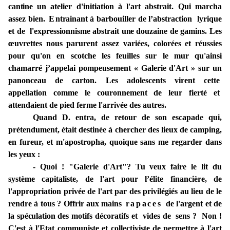
cantine
un atelier d'initiation à l'art abstrait. Qui marcha
assez bien.
E
ntrainant à
barbouiller de
l’abstraction lyrique
et de l'expressionnisme
abstrait
une
douzaine de gamins. Les
œuvrettes nous parurent
assez
variées,
colorées
et réussies
pour qu'on en scotche
les feuilles sur le mur
qu'ainsi
chamarré j’
appelai
pompeusement
« Galerie d'Art »
sur
un
panonceau de carton. Les adolescents virent cette
appellation
comme le
couronnement de
leur
fierté et
attendaient de pied ferme l'arrivée des autres.
Quand
D.
entra,
de retour de
son escapade
qui,
prétendument,
était destinée
à chercher
des lieux de
camping,
en fureur, et m'apostropha, quoique sans me regarder dans
les yeux :
- Quoi ! "Galerie d'Art"? Tu veux faire le lit du
système
capitaliste,
de l'art pour l’élite financière, de
l'appropriation privée de l'art par des privilégiés au
lieu
de le
rendre à tous ?
Offrir aux mains
rapaces
de
l'argent
et
de
la
spéculation
des
motifs
décoratifs
et
vides de
sens ?
Non !
C'est à l'Etat
communiste et collectiviste
de
permettre
à
l'art