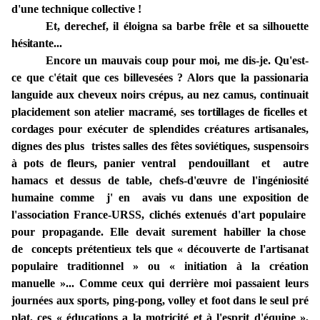
d'une technique collective !
Et, derechef, il
éloigna
sa
barbe frêle et
sa
silhouette
hésitante...
Encore
un mauvais coup pour
moi, me
dis-je.
Qu'est-
ce que c'était que ces billevesées ? Alors que la passionaria
languide
aux
cheveux noirs crépus, au nez camus, continuait
placidement son atelier macramé,
ses
tortillages
de ficelles
et
cordages
pour exécuter
de
splendides
créatures
artisanales,
dignes des plus tristes salles des fêtes soviétiques,
suspensoirs
à
pots de
fleurs, panier ventral pendouillant et autre
hamacs et dessus
de
table,
chefs-d'œuvre de l'ingéniosité
humaine
comme j' en
avais
vu dans une exposition de
l'association France-URSS, clichés extenués d'art populaire
pour propagande.
Elle devait surement habiller la chose
de
concepts
prétentieux tels que « découverte de l'artisanat
populaire traditionnel » ou « initiation à la création
manuelle »... Comme ceux qui derrière moi passaient leurs
journées aux sports, ping-pong, volley et foot dans le seul pré
plat, ces « éducations a la motricité et à l'esprit d'équipe »,