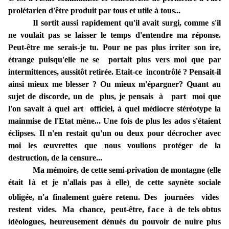
prolétarien d'être produit par tous
et
utile
à
tous...
Il sortit aussi
rapidement qu'il
avait surgi, comme s'il
ne
voulait pas se
laisser
le temps
d'entendre ma réponse.
Peut-être
me serais-je tu. Pour
ne
pas plus
irriter
son
ire,
étrange
puisqu'elle
ne
se portait
plus
vers moi que par
intermittences,
aussitôt
retirée. Etait-ce
incontrôlé ? Pensait-il
ainsi mieux me blesser ?
Ou
mieux m'épargner? Quant au
sujet
de discorde, un de plus, je pensais
à
part moi
que
l'on savait
à
quel
art officiel,
à quel médiocre stéréotype
la
mainmise de l'Etat mène... Une fois de plus les ados s'étaient
éclipses. Il n'en restait qu'un ou deux pour décrocher avec
moi les œuvrettes que nous voulions protéger de la
destruction, de la censure...
Ma
mémoire, de
cette semi-privation de
montagne
(elle
était
là
et
je
n'allais
pas
à
elle)
de
cette saynète sociale
,
obligée, n'a
finalement
guère retenu. Des journées vides
restent vides. Ma chance, peut-être,
face à
de
tels
obtus
idéologues, heureusement dénués du pouvoir de nuire plus