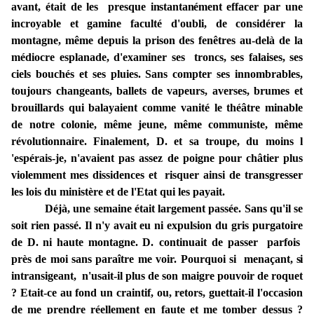
avant, était de les pre
sq
ue
instantanément
effacer
par une
incroyable et
gamine
faculté d'oubli, de
considérer
la
montagne, même depuis la prison
des
fenêtres au-delà de
la
médiocre
esplanade,
d'examiner
ses troncs, ses
falaises,
ses
ciels
bouchés
et
ses
pluies.
Sans
compter
ses
innombrables,
toujours
changeants, ballets
de vapeurs,
averses,
brumes
et
brouillards qui
balayaient comme
vanité le
théâtre
minable
de
notre colonie,
même jeune, même
communiste,
même
révolutionnaire.
Finalement, D.
et sa
troupe, du moins
l
'espérais-je, n'
avaient
pas
assez
de
poigne pour châtier plus
violemment mes
dissidences
et risquer
ainsi
de transgresser
les lois
du
ministère
et
de l'Etat
qui les payait.
Déjà, une
semaine était
largement passée.
Sans qu'il se
soit rien passé.
Il n'y
avait
eu
ni
expulsion
du
gris
purgatoire
de
D
.
ni haute montagne.
D.
continuait de passer parfois
près
de
moi
sans paraître
me
voir.
Pourquoi
si menaçant,
si
i
ntransigeant,
n'usait-il plus de
son
maigre pouvoir de roquet
? Etait-ce au fond un craintif, ou, retors, guettait-il l'occasion
de me prendre réellement en faute et me tomber
dessus ?