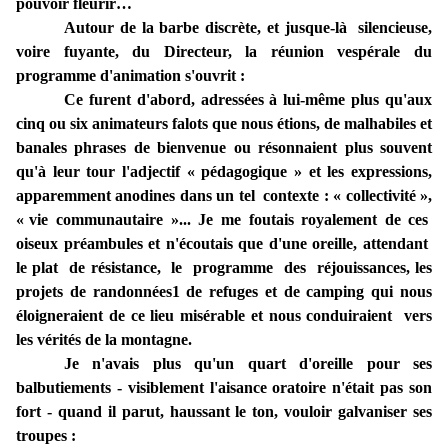
pouvoir fleurir…
Autour de la barbe discrète,
et
jusque-là
silencieuse,
voire fuyante, du
Directeur, la réunion
vespérale
du
programme
d'animation s'ouvrit :
Ce furent
d'abord,
adressées
à
lui-même plus qu'aux
cinq
ou
six animateurs
falots
que
nous
étions,
de malhabiles et
banales phrases
de bienvenue ou résonnaient plus
souvent
qu'à
leur tour l'adjectif
« pédagogique » et
les
expressions,
apparemment
anodines
dans un
tel contexte :
« collectivité »,
«
vie communautaire »
.
.
.
Je
me
foutais
royalement de ces
oiseux
préambules et n'écoutais que d'une oreille,
attendant
le
plat de
résistance, le programme des réjouissances,
les
projets de randonnées
1
de refuges et
de camping
qui nous
éloigneraient de ce
lieu
misérable
et
nous
conduiraient
vers
les
vérités
de la montagne.
Je n'avais plus qu'un quart d'oreille pour
ses
balbutiements - visiblement
l'aisance oratoire
n'était pas
son
fort -
quand
il
parut, haussant le
ton, vouloir
galvaniser
ses
troupes :