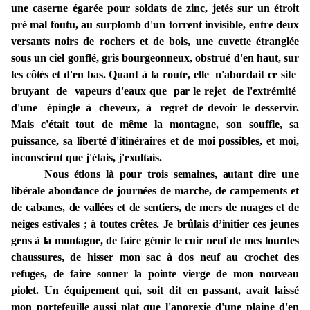
une
caserne égarée pour soldats de zinc, jetés sur
un étroit
pré mal foutu,
au surplomb
d'un
torrent
invisible,
entre deux
versants
noirs de
rochers
et
de
bois, une
cuvette étran
glée
sous
un
ciel gonflé, gris
bourgeonneux,
obstrué d'en
haut,
sur
les
côtés
et d'en bas.
Quant à la route, elle
n'abordait
ce
site
bruyant de
vapeurs
d'eaux
que
par
le
rejet de l'extrémité
d'une
épingle
à
cheveux,
à
regret
de devoir
le desservir.
Mais c'était tout
de même la montagne,
son
souffle, sa
puissance, sa liberté
d'itinéraires
et de moi
possibles,
et
moi,
inconscient que j'étais,
j'exultais.
Nous étions là pour trois semaines, autant dire une
libérale abondance de journées de marche, de campements et
de cabanes, de vallées et de sentiers, de mers de nuages et de
neiges estivales ; à toutes crêtes. Je brûlais d’initier ces jeunes
gens à la montagne, de faire gémir le cuir neuf de mes lourdes
chaussures, de hisser mon sac à dos neuf au crochet des
refuges, de faire sonner la pointe vierge de mon nouveau
piolet.
Un équipement qui, soit dit en passant, avait laissé
mon portefeuille aussi plat que l'anorexie d'une plaine d'en