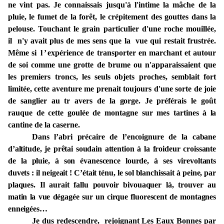
ne vint pas. Je connaissais jusqu'à l'intime la mâche de la
pluie, le fumet de la forêt, le crépitement des gouttes dans la
pelouse. Touchant le grain particulier d'une roche mouillée,
il n'y avait plus de mes sens que la vue qui restait frustrée.
Même si
l’
expérience de transporter en marchant et autour
de soi comme une grotte de brume ou n'apparaissaient que
les premiers troncs, les seuls objets proches, semblait fort
limitée, cette aventure me prenait toujours d'une sorte de joie
de sanglier au tr avers de la
gorge.
Je préférais le goût
rauque de cette goulée de montagne sur mes tartines à
la
cantine de la caserne
.
Dans l’abri précaire de l’encoignure de la cabane
d’altitude, je prêtai soudain attention à la froideur croissante
de la pluie, à son évanescence lourde, à ses virevoltants
duvets : il neigeait ! C’était ténu, le sol blanchissait à peine, par
plaques. Il aurait fallu pouvoir bivouaquer là, trouver au
matin la vue dégagée sur un cirque fluorescent de montagnes
enneigées…
Je dus redescendre, rejoignant Les Eaux Bonnes par