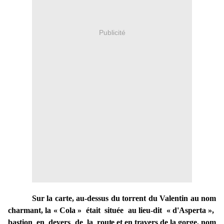
Publicité
Sur la
carte,
au-dessus
du
torrent du Valentin au
nom
charmant,
la « Cola » était située au
lieu-dit « d'Asperta »,
bastion en devers de la
route et en travers
de la gorge,
nom