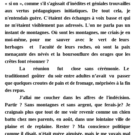
« si on »,
comme
s'il
s'agissait
d'inédites et
géniales
trouvailles
aux vertus pédagogiques initiatiques
.
De tout
cela,
je
n'entendais guère
.
C'étaient des é
changes à voix
basse et qui
ne m'étaient visiblement pas adressés. L'on
ne
parla pas un
instant de montagnes. Où sont les montagnes, me
criais-je
en
moi­-même, pour me sauver avec le vert de
leurs
herbages
et
l'acuité
de
leurs roches, où
sont la paix
menaçante des névés et la boursouflure des orages que les
crêtes font résonner ?
La réunion fut
close
sans
cérémonie. Le
traditionnel goûter du
soir
entre a
dultes n’avait vu passer
que quelques croutes de pain et de fromage, méprisées à la fin
des repas.
J'allai me coucher dans les affres de l'indécision.
Partir ? Sans montagnes et sans argent, que ferais-je? Je
craignais plus que
tout de me
voir revenir comme un chien
battu
chez
mes
parents, en août, dans une lointaine ville de
plaine et
de replaine. Rester ? Ma conscience politique
comme il disait, n'était guère aiguisée, mais
je
me
voyais
mal