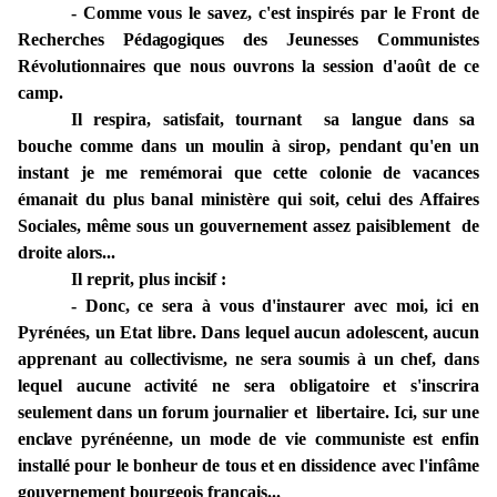
- Comme vous
le
savez, c'est
inspirés par le
Front de
Recherches
Pédagogiques
des Jeunesses
Communistes
Révolutionnaires que nous ouvrons la
session d
'
août
de ce
camp.
Il respira,
satisfait,
tournant
sa
langue
dans
sa
bouche
comme
dans
un
moulin à sirop, pendant qu'en un
instant je me remémorai que cette colonie de vacances
émanait du plus banal ministère qui soit, celui des Affaires
Sociales, même sous un gouvernement assez paisiblement de
droite
alors...
Il reprit, plus
incisif :
- Donc, ce sera à vous d'instaurer avec moi, ici en
Pyrénées, un Etat libre. Dans lequel aucun adolescent, aucun
apprenant au collectivisme, ne sera soumis à un chef, dans
lequel aucune activité ne sera obligatoire et s'inscrira
seulement dans un forum journalier et libertaire. Ici, sur une
enclave
pyrénéenne, un mode de vie communiste est enfin
installé pour le bonheur de tous et en dissidence avec l'infâme
gouvernement bourgeois français...