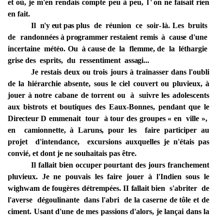
et où, je m'en rendais compte peu à peu,
l'
on ne faisait rien
en fait.
Il
n'y
eut
pas
plus de réunion ce soir
-
là. Les bruits
de randonnées
à
programmer
restaient
remis
à
cause
d'une
incertaine météo. Ou à
cause
de la flemme, de la léthargie
grise
des
esprits, du ressentiment
assagi...
Je restais deux
ou trois jours
à trainasser
dans l'oubli
de la hiérarchie
absente, sous
le ciel couvert ou pluvieux, à
jouer
à
notre
cabane
de torrent
ou
à
suivre
les adolescents
aux bistrots et boutiques des
Eaux-Bonnes,
pendant que le
Directeur
D
emmenait
tour
à
tour des
groupes
« en
ville »,
en camionnette,
à
Laruns,
pour les faire participer au
projet d'intendance,
excursions
auxquelles
je n'étais pas
convié, et dont je ne
souhaitais
pas être.
Il fallait
bien occuper pourtant des jours franchement
pluvieux. Je ne pouvais les faire jouer à l'Indien sous le
wighwam de
fougères détrempées
.
II
fallait
bien
s'abriter
de
l'averse dégoulinante dans
l'abri de
la
caserne
de
tôle et
de
ciment.
Usant d'une de mes passions d'alors,
je
lançai dans la