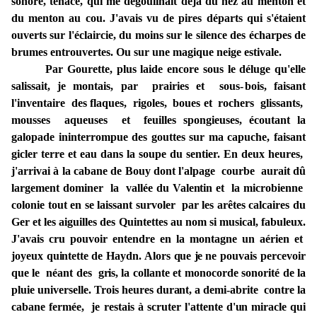
sonore, tenace, qui me dégoulinait déjà du nez
au
menton et
du menton
au cou.
J'avais vu de pires départs qui s'étaient
ouverts
sur l'éclaircie,
du moins sur le
silence des écharpes de
brumes entrouvertes. Ou sur une magique neige estivale.
Par Gourette, plus laide encore sous le déluge qu'elle
salissait, je montais, par prairies
et
sous
-
bois,
faisant
l'inventaire
des
flaques, rigoles, boues
et
rochers glissants,
mousses
aqueuses
et feuilles
spongieuses, écoutant
la
galopade
ininterrompue
des gouttes sur ma
capuche,
faisant
gicler
terre et
eau
dans la
soupe
du
sentier.
En
deux
heures,
j'arrivai à la
cabane de Bouy dont l'alpage courbe aurait dû
largement dominer la vallée du
Valentin
et la microbienne
colonie tout en se laissant survoler par les arêtes calcaires du
Ger et les aiguilles des Quintettes au nom si musical, fabuleux.
J'avais cru pouvoir entendre en la montagne un aérien et
joyeux
quintette
de Haydn. Alors
que
je
ne pouvais percevoir
que le néant des
gris,
la collante et monocorde sonorité de la
pluie universelle. Trois heures
durant,
a demi-abrite contre la
cabane fermée, je restais à scruter l'attente
d'un
miracle qui