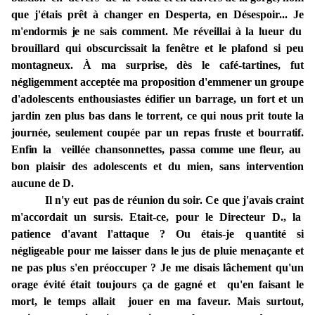
que
j'étais prêt à changer
en
Desperta,
en
Désespoir... Je
m'endormis
je
ne
sais
comment.
Me
réveillai à la lueur
du
brouillard
qui obscurcissait la fenêtre
et
le plafond si peu
montagneux.
À ma
surprise, dès le café-tartines, fut
négligemment acceptée
ma
proposition d'emmener
un
groupe
d'adolescents enthousiastes édifier
un barrage,
un fort et
un
jardin zen plus bas dans le torrent,
ce
qui nous prit toute
la
journée, seulement coupée par
un
repas
fruste
et
bourratif.
Enfin
la veillée chansonnettes,
passa
comme
une
fleur, au
bon
plaisir des
adolescents
et
du
mien,
sans
intervention
aucune de
D.
Il n'y
eut
pas
de
réunion
du
soir. Ce
que j'avais craint
m'accordait un
sursis.
Etait-ce,
pour
le
Directeur
D.,
la
patience
d'avant
l'attaque ?
Ou
étais-je
q
uantité si
négligeable
pour me
laisser
dans le
jus de pluie menaçante et
ne pas plus s'en préoccuper ? Je
me
disais lâchement qu'un
orage évité était
toujours
ça
de
gagné et qu'en
faisant
le
mort
,
le
temps
allait
jouer en
ma
faveur. Mais surtout,