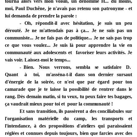
tourna alors vers mon voisin, un dénommé H... du moins,
moi, Paul Duchêne, je n'avais pas retenu son patronyme - et
lui demanda de prendre la parole :
- Oh, répondit-il avec hésitation, je suis un peu
dérouté. Je ne m'attendais pas à ça... Je ne suis pas un
communiste.
.. Je ne fais pas de politique... Je ne sais pas trop
ce que vous voulez... Je suis là pour apprendre la vie en
communauté
aux adolescents
et favoriser
leurs
activités.
Je
vais voir.
Laissez-moi le temps...
- Bien. Nous verrons, sembla
se
satisfaire
D.
Quant à toi, m'asséna-
t­
-il dans son dernier sursaut
d'énergie de la
soirée,
ce n'est que par égard pour ton
camarade que je te laisse la possibilité de rentrer dans le
rang. Dès demain matin, si tu veux, tu peux faire tes bagages,
ça vaudrait mieux pour toi
et pour la
communauté !
Et sans transition, ils passèrent a des conciliabules sur
l'organisation matérielle du camp, les transports et
l'intendance,
à
des propositions
d'ateliers
qui paraissaient
réglées et
connues
depuis toujours,
bien que farcies avec
des