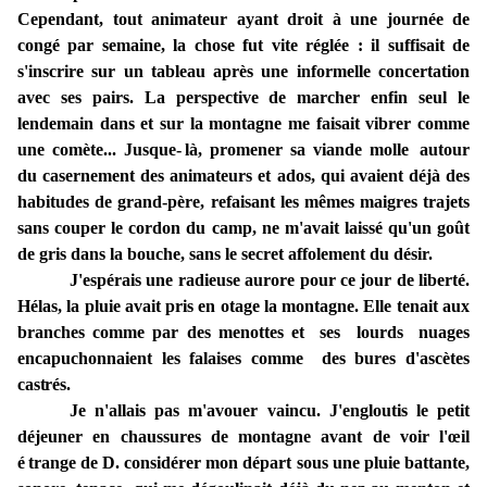
Cependant, tout
animateur
ayant droit à une journée
de
congé par
semaine,
la
chose
fut
vite réglée : il
suffisait
de
s'inscrire sur un tableau après une informelle concertation
avec
ses
pairs. La perspective de marcher enfin seul le
lendemain dans et sur la montagne me faisait vibrer comme
une comète
..
.
Jusque
-
là, promener sa viande molle
autour
du casernement des animateurs et ados, qui
avaient
déjà des
habitudes de grand-père
,
refaisant les mêmes maigres trajets
sans couper le
cordon du camp, ne m'avait laissé qu'un goût
de gris dans la bouche, sans le secret affolement du désir.
J'espérais une radieuse aurore pour ce
jour de liberté.
Hélas, la pluie avait pris en otage la montagne. Elle tenait aux
branches comme par des menottes
et ses lourds nuages
encapuchonnaient
les
falaises
comme des bures d'ascètes
castrés.
Je n'allais pas m'avouer vaincu. J'engloutis le petit
déjeuner en chaussures
de montagne avant de voir l'œil
é
trange
de D. considérer mon départ sous une pluie battante,