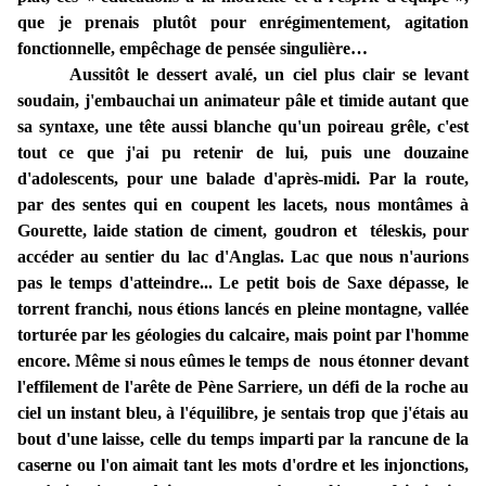
que je prenais plutôt pour enrégimentement, agitation
fonctionnelle, empêchage de pensée singulière…
Aussitôt le dessert avalé, un ciel plus clair se
levant
soudain, j'embauchai un animateur pâle et timide autant que
sa syntaxe,
une tête aussi blanche qu'un poireau grêle, c'est
tout
ce que j'ai
pu
retenir de lui, puis une
douzai
ne
d'adolescents,
pour une
balade d'après-midi.
Par la
route,
par des sentes qui en coupent les lacets, nous montâmes à
Gourette, laide
station
de
ciment,
goudron
et téleskis,
pour
accéder
au
sentier du
lac
d'Anglas. Lac que
nous
n'aurions
pas le temps d'atteindre
...
Le petit bois de Saxe dépasse, le
torrent franchi, nous étions lancés en pleine montagne,
vallée
torturée par les géologies du
calcaire,
mais point par l'homme
encore. Même
si
nous eûmes le temps
de nous étonner
devant
l'effilement
de l'arête de Pène Sarriere, un défi
de
la
roche au
ciel un instant bleu, à l'équilibre, je
sentais
trop que j'étais au
bout d'une laisse, celle du temps imparti par la rancune de la
caserne
ou l'on aimait tant les mots d'ordre et les
injonctions,