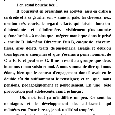
J'en restai
bouche bée
...
Il poursuivit en présentant ses acolytes, assis en ordre à
sa droite et à sa gauche,
son
« amie », pâle, les
cheveux,
nez,
menton très
courts, le
regard
effacé,
qui
faisait fonction
d'intendante
et d'infirmière, visiblement
plus soumise
qu’une brebis - à
moins
que mégère
maniaque
dans
le
privé
-, ensuite
D, lui-même
Directeur.
Puis B, casque
de
cheveux
frisés, gros
doigts,
traits
de
passionaria assagie, et
deux
ou
trois figures
si
anonymes
et que j'oserais
a
peine nommer, de
C à E,
F,
et
peut-être G.
Il ne restait au groupe
que deux
inconnus : mon
voisin
et moi.
A
nous
somma
de dire qui nous
étions,
bien que le
contrat d'engagement
dont il
avait eu
le
double eût du
suffisamment
le renseigner,
et ce que
nous
pensions, pédagogiquement et
politiquement.
En une bête
provocation post-adolescente, riant, je
lançai :
- Oh, moi, tout ça
m'indiffère un peu
.
Ce sont les
montagnes
et
le développement des
adolescents qui
m’intéressent. Pour le reste, je suis un libéral tempéré.