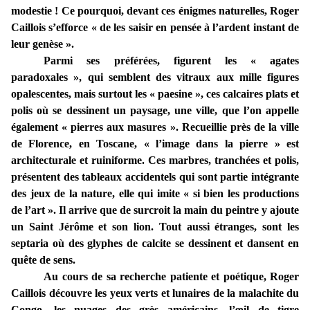
modestie ! Ce pourquoi, devant ces énigmes naturelles, Roger
Caillois s’efforce « de les saisir en pensée à l’ardent instant de
leur genèse ».
Parmi ses préférées, figurent les « agates
paradoxales », qui semblent des vitraux aux mille figures
opalescentes, mais surtout les « paesine », ces calcaires plats et
polis où se dessinent un paysage, une ville, que l’on appelle
également « pierres aux masures ». Recueillie près de la ville
de Florence, en Toscane, « l’image dans la pierre » est
architecturale et ruiniforme. Ces marbres, tranchées et polis,
présentent des tableaux accidentels qui sont partie intégrante
des jeux de la nature, elle qui imite « si bien les productions
de l’art ». Il arrive que de surcroit la main du peintre y ajoute
un Saint Jérôme et son lion. Tout aussi étranges, sont les
septaria où des glyphes de calcite se dessinent et dansent en
quête de sens.
Au cours de sa recherche patiente et poétique, Roger
Caillois découvre les yeux verts et lunaires de la malachite du
Congo, les nuages des grès américains, l’œil de tigre