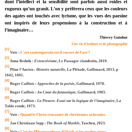
dont l’intellect et la sensibilité sont parfois aussi roides et
rugueux qu’un granit. L’on y préfèrera ceux que les couleurs
des agates ont touchés avec lyrisme, que les vues des paesine
ont inspirés de leurs propensions à la construction et à
l’imaginaire…
Thierry Guinhut
Une vie d'écriture et de photographie
[1]
Voir :
L'art contemporain est-il encore de l'art ?
[2]
Anna Bednik :
Extractivisme
, Le Passager clandestin, 2019.
[3]
Pline l’Ancien :
Histoire naturelle
, La Pléiade, Gallimard, 2013, p
1642, 1691.
[4]
Roger Caillois :
Approches de la poésie
, Gallimard, 1978.
[5]
Roger Caillois :
Au Cœur du fantastique
, Gallimard, 1965.
[6]
Roger Caillois :
La Pieuvre. Essai sur la logique de l’imaginaire
, La
Table ronde, 1973.
[7]
Voir :
Quand le Christ rencontre de chrétiennes uchronies
[8]
Jan Christiaan Sepp :
The Book of Marble
, Taschen, 2023.
[9]
Voir :
Lire les Métamorphoses d'Ovide et les mythes grecs