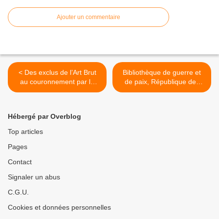
Ajouter un commentaire
< Des exclus de l’Art Brut
Bibliothèque de guerre et
au couronnement par le
de paix, République des
livre d’art : Michel Thévoz,
Lettres : Marc Fumaroli &
Céline Delavaux, Lucienne
Claude-Nicolas Fabri de
Peiry, Laurent Fassin &
Peiresc. >
Hébergé par Overblog
Jean-Pierre Ritsch-Fisch.
Top articles
Pages
Contact
Signaler un abus
C.G.U.
Cookies et données personnelles