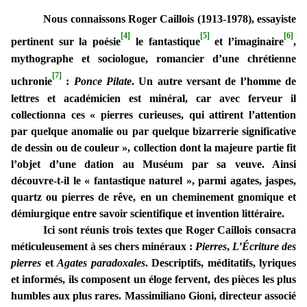
Nous connaissons Roger Caillois (1913-1978), essayiste
[4]
[5]
[6]
pertinent sur la poésie
le fantastique
et l’imaginaire
,
mythographe et sociologue, romancier d’une chrétienne
[7]
uchronie
:
Ponce Pilate
. Un autre versant de l’homme de
lettres et académicien est minéral, car avec ferveur il
collectionna ces « pierres curieuses, qui attirent l’attention
par quelque anomalie ou par quelque bizarrerie significative
de dessin ou de couleur », collection dont la majeure partie fit
l’objet d’une dation au Muséum par sa veuve. Ainsi
découvre-t-il le « fantastique naturel », parmi agates, jaspes,
quartz ou pierres de rêve, en un cheminement gnomique et
démiurgique entre savoir scientifique et invention littéraire.
Ici sont réunis trois textes que Roger Caillois consacra
méticuleusement à ses chers minéraux :
Pierres
,
L’Écriture des
pierres
et
Agates paradoxales
. Descriptifs, méditatifs, lyriques
et informés, ils composent un éloge fervent, des pièces les plus
humbles aux plus rares. Massimiliano Gioni, directeur associé