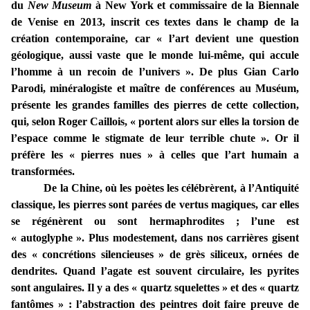
du
New Museum
à New York et commissaire de la Biennale
de Venise en 2013, inscrit ces textes dans le champ de la
création contemporaine, car « l’art devient une question
géologique, aussi vaste que le monde lui-même, qui accule
l’homme à un recoin de l’univers ». De plus Gian Carlo
Parodi, minéralogiste et maître de conférences au Muséum,
présente les grandes familles des pierres de cette collection,
qui, selon Roger Caillois, « portent alors sur elles la torsion de
l’espace comme le stigmate de leur terrible chute ». Or il
préfère les « pierres nues » à celles que l’art humain a
transformées.
De la Chine, où les poètes les célébrèrent, à l’Antiquité
classique, les pierres sont parées de vertus magiques, car elles
se régénèrent ou sont hermaphrodites ; l’une est
« autoglyphe ». Plus modestement, dans nos carrières gisent
des « concrétions silencieuses » de grès siliceux, ornées de
dendrites. Quand l’agate est souvent circulaire, les pyrites
sont angulaires. Il y a des « quartz squelettes » et des « quartz
fantômes » : l’abstraction des peintres doit faire preuve de