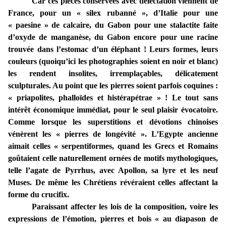
Car ces pièces conservées avec délectation viennent de
France, pour un « silex rubanné », d’Italie pour une
« paesine » de calcaire, du Gabon pour une stalactite faite
d’oxyde de manganèse, du Gabon encore pour une racine
trouvée dans l’estomac d’un éléphant ! Leurs formes, leurs
couleurs (quoiqu’ici les photographies soient en noir et blanc)
les rendent insolites, irremplaçables, délicatement
sculpturales. Au point que les pierres soient parfois coquines :
« priapolites, phalloïdes et histérapétrae » ! Le tout sans
intérêt économique immédiat, pour le seul plaisir évocatoire.
Comme lorsque les superstitions et dévotions chinoises
vénèrent les « pierres de longévité ». L’Egypte ancienne
aimait celles « serpentiformes, quand les Grecs et Romains
goûtaient celle naturellement ornées de motifs mythologiques,
telle l’agate de Pyrrhus, avec Apollon, sa lyre et les neuf
Muses. De même les Chrétiens révéraient celles affectant la
forme du crucifix.
Paraissant affecter les lois de la composition, voire les
expressions de l’émotion, pierres et bois « au diapason de