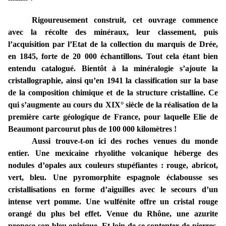
Rigoureusement construit, cet ouvrage commence
avec la récolte des minéraux, leur classement, puis
l’acquisition par l’Etat de la collection du marquis de Drée,
en 1845, forte de 20 000 échantillons. Tout cela étant bien
entendu catalogué. Bientôt à la minéralogie s’ajoute la
cristallographie, ainsi qu’en 1941 la classification sur la base
de la composition chimique et de la structure cristalline. Ce
qui s’augmente au cours du XIX° siècle de la réalisation de la
première carte géologique de France, pour laquelle Elie de
Beaumont parcourut plus de 100 000 kilomètres !
Aussi trouve-t-on ici des roches venues du monde
entier. Une mexicaine rhyolithe volcanique héberge des
nodules d’opales aux couleurs stupéfiantes : rouge, abricot,
vert, bleu. Une pyromorphite espagnole éclabousse ses
cristallisations en forme d’aiguilles avec le secours d’un
intense vert pomme. Une wulfénite offre un cristal rouge
orangé du plus bel effet. Venue du Rhône, une azurite
propose son bleu onirique. Et loin de se contenter de pierres,