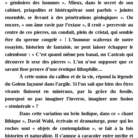
« génitoires des hommes ». Mieux, dans le secret de son
cabinet, priapolites et histérapétrae sont parfois « jointes
ensemble, se livrant à des pénétrations géologiques ». Ou
encore, « son âme ravie par l’extase », il croit « percevoir au
centre de ces pierres, un conduit, plein de cristal, qui semble
être du sperme congelé » ! L’humour scabreux de notre
essayiste, historien de fantaisie, ne peut laisser échapper le
calembour : « C’est quand même peu banal, un Castrais qui
découvre le sexe des pierres ». L’on n’ose supposer que ce
savant fisse preuve d’une érotique lithophilie…
À cette union du caillou et de la vie, répond la légende
du Golem façonné dans l’argile. Si l’on sait que bien des êtres
vivants finissent en minéraux, par la grâce du fossile,
pourquoi ne pas imaginer l’inverse, imaginer une fusion
« séminérale » ?
Dans cette variation un brin ludique, dans ce « chant
lithique », David Wahl, écrivain et dramaturge, pour qui les
roches sont « objets de contemplation », se fait à la fois
historien et naturaliste. Il s’amuse à caracoler entre mythe et