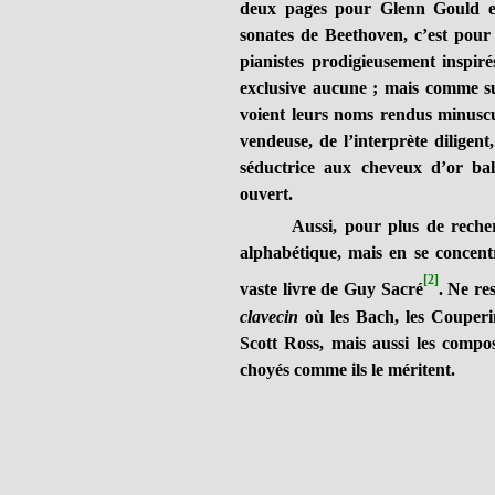
deux pages pour Glenn Gould en
sonates de Beethoven, c’est pour 
pianistes prodigieusement inspir
exclusive aucune ; mais comme s
voient leurs noms rendus minuscul
vendeuse, de l’interprète diligen
séductrice aux cheveux d’or ba
ouvert.
Aussi, pour plus de recher
alphabétique, mais en se concent
[2]
vaste livre de Guy Sacré
. Ne re
clavecin
où les Bach, les Couperin,
Scott Ross, mais aussi les compos
choyés comme ils le méritent.