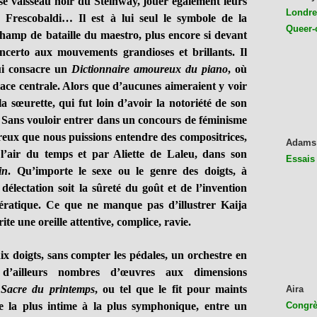
e vaisseau noir du Steinway, jouer également leurs
Londres
 Frescobaldi… Il est à lui seul le symbole de la
Queer-
champ de bataille du maestro, plus encore si devant
oncerto aux mouvements grandioses et brillants. Il
ui consacre un
Dictionnaire amoureux du piano
, où
e centrale. Alors que d’aucunes aimeraient y voir
 sœurette, qui fut loin d’avoir la notoriété de son
t. Sans vouloir entrer dans un concours de féminisme
ureux que nous puissions entendre des compositrices,
Adams
r l’air du temps et par Aliette de Laleu, dans son
Essais
in
. Qu’importe le sexe ou le genre des doigts, à
délectation soit la sûreté du goût et de l’invention
opératique. Ce que ne manque pas d’illustrer Kaija
te une oreille attentive, complice, ravie.
dix doigts, sans compter les pédales, un orchestre en
 d’ailleurs nombres d’œuvres aux dimensions
Sacre du printemps
, ou tel que le fit pour maints
Aira
e la plus intime à la plus symphonique, entre un
Congrès