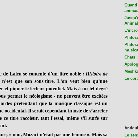
Quand 
animaux
Jusqu'o
Animal
L'incro
Philos
Philos
musica
Chats l
Apologu
Meshko
e de Laleu se contente d’un titre noble :
Histoire de
Le cor
e n’est que son sous-titre. L’on veut bien qu’une
 et piquer le lecteur potentiel. Mais à un tel degré
ous permet le néologisme - ne peuvent être excitées
hardes prétendant que la musique classique est un
 occidental. Il serait cependant injuste de s’arrêter
de ce titre racoleur, tant l’essai, même s’il surfe sur
ant.
Antiqui
eure, « non, Mozart n’était pas une femme ». Mais sa
Le sen