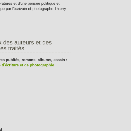
tératures et d'une pensée politique et
que par l'écrivain et photographe Thierry
.
t
x des auteurs et des
es traités
res publiés, romans, albums, essais :
 d'écriture et de photographie
d