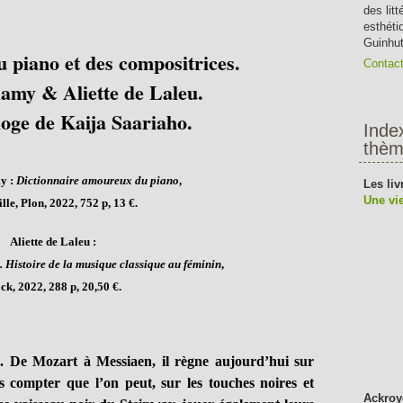
des lit
esthéti
Guinhut
 piano et des compositrices.
Contac
lamy & Aliette de Laleu.
loge de Kaija Saariaho.
Inde
thèm
y :
Dictionnaire amoureux du piano
,
Les liv
Une vie
lle, Plon, 2022, 752 p, 13 €.
Aliette de Laleu :
 Histoire de la musique classique au féminin
,
ck, 2022, 288 p, 20,50 €.
ul. De Mozart à Messiaen, il règne aujourd’hui sur
s compter que l’on peut, sur les touches noires et
Ackroy