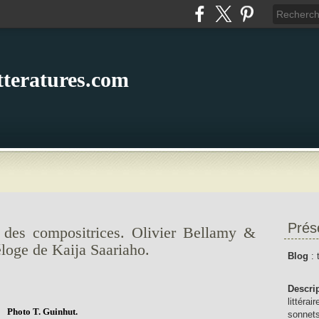
itteratures.com
Prés
 des compositrices. Olivier Bellamy &
éloge de Kaija Saariaho.
Blog
: 
Descri
littérai
Photo T. Guinhut.
sonnets