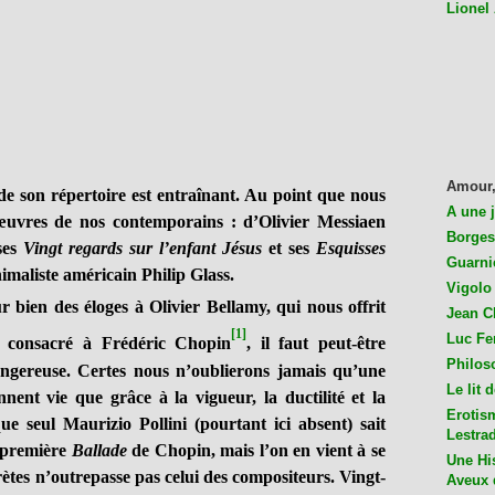
Lionel
Amour,
 de son répertoire est entraînant. Au point que nous
A une 
 œuvres de nos contemporains : d’Olivier Messiaen
Borges
ses
Vingt regards sur l’enfant Jésus
et ses
Esquisses
Guarni
nimaliste américain Philip Glass.
Vigolo 
r bien des éloges à Olivier Bellamy, qui nous offrit
Jean C
[1]
Luc Fer
x consacré à Frédéric Chopin
, il faut peut-être
Philos
ngereuse. Certes nous n’oublierons jamais qu’une
Le lit 
nt vie que grâce à la vigueur, la ductilité et la
Erotis
que seul Maurizio Pollini (pourtant ici absent) sait
Lestra
a première
Ballade
de Chopin, mais l’on en vient à se
Une His
ètes n’outrepasse pas celui des compositeurs. Vingt-
Aveux 