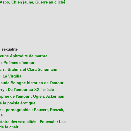
 Asbo, Chien jaune, Guerre au cliché
 sexualité
jeune Aphrodite de marbre
 : Poèmes d’amour
eri : Brahms et Clara Schumann
: La Virgilia
laude Bologne historien de l'amour
ry : De l'amour au XXI° siècle
ophie de l'amour : Ogien, Ackerman
de la poésie érotique
me, pornographie : Pauvert, Roszak,
de
toire des sexualités ; Foucault : Les
de la chair