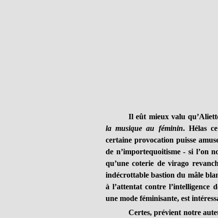
Il eût mieux valu qu’Aliett
la musique au féminin
. Hélas c
certaine provocation puisse amuser
de n’importequoitisme - si l’on n
qu’une coterie de virago revanc
indécrottable bastion du mâle blanc
à l’attentat contre l’intelligence 
une mode féminisante, est intéress
Certes, prévient notre aut