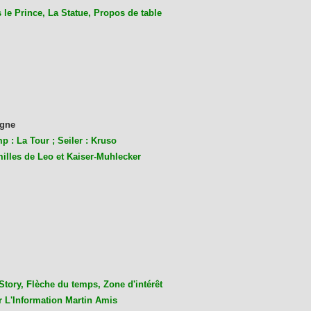
le Prince, La Statue, Propos de table
gne
p : La Tour ; Seiler : Kruso
milles de Leo et Kaiser-Muhlecke
r
Story, Flèche du temps, Zone d'intérêt
r L'Information Martin Amis