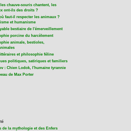
les chauve-souris chantent, les
 ont-ils des droits ?
ù faut-il respecter les animaux ?
isme et humanisme
yable bestiaire de l'émerveillement
ophie porcine du harcèlement
ophie animale, bestioles,
nimales
ittéraires et philosophie féline
es politiques, satiriques et familiers
v : Chien Lodok, l'humaine tyrannie
beau de Max Porter
té
s de la mythologie et des Enfers