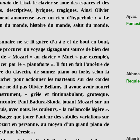
onate
de Liszt, le clavier se joue des espaces et des
, descriptives, lyriques, tragiques. Ainsi Olivier
Ajvaz
ement amoureuse avec un rien d’hyperbole : « Le
Fantast
ion du monde, histoire du monde, salut du monde,
nnaire ne se lit guère d’a à z et de bout en bout,
 se procurer un voyage zigzaguant source de bien des
t de « Mozart » au clavier « Muet » par exemple),
 par le « pianoforte ». Il fut en fait l’ancêtre de
re du clavecin, de sonner piano ou forte, selon la
Akhma
oucher pour actionner les marteaux sur des cordes
Requie
ue ne dit pas Olivier Bellamy. Il avoue avoir nourri
trument, « grêle et tintinnabulant, grotesque,
 rencontre Paul Badura-Skoda jouant Mozart sur un
is, avec nous, les couleurs, « la mélancolie légère ».
visager que jouer l’auteur des subtiles variations sur
ozart en personne, au moyen d’un grand piano de
e d’une hérésie…
Alberti