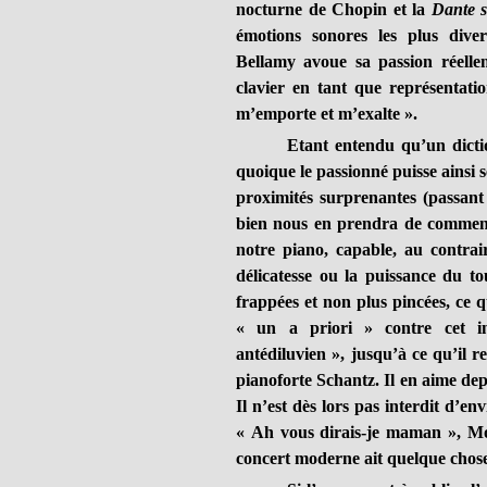
nocturne de Chopin et la
Dante s
émotions sonores les plus divers
Bellamy avoue sa passion réell
clavier en tant que représentat
m’emporte et m’exalte ».
Etant entendu qu’un dictio
quoique le passionné puisse ainsi
proximités surprenantes (passan
bien nous en prendra de commencer
notre piano, capable, au contrai
délicatesse ou la puissance du t
frappées et non plus pincées, ce q
« un a priori » contre cet ins
antédiluvien », jusqu’à ce qu’il
pianoforte Schantz. Il en aime depu
Il n’est dès lors pas interdit d’en
« Ah vous dirais-je maman », M
concert moderne ait quelque chos