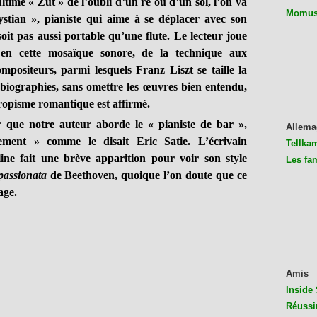
ultime « Zut » de l’oubli d’un ré ou d’un sol, l’on va
Momus 
ian », pianiste qui aime à se déplacer avec son
oit pas aussi portable qu’une flute. Le lecteur joue
 en cette mosaïque sonore, de la technique aux
ompositeurs, parmi lesquels Franz Liszt se taille la
biographies, sans omettre les œuvres bien entendu,
 tropisme romantique est affirmé.
 que notre auteur aborde le « pianiste de bar »,
Allema
ement » comme le disait Eric Satie. L’écrivain
Tellkam
ine fait une brève apparition pour voir son style
Les fa
assionata
de Beethoven, quoique l’on doute que ce
age.
Amis
Inside 
Réussi