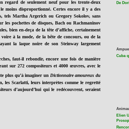
 regard de seulement neuf pour les trente-deux
De Dor
le moins disproportionné. Certes encore il y a des
és, tels Martha Argerich ou Gregory Sokolov, sans
ur les pochettes de disques, Bach ou Rachmaninov
es, bien en-deça de la tête d’affiche, certainement
t, voire à la mode, de la bête de concours, ou de la
layant la laque noire de son Steinway largement
Ampue
Cuba q
ches, faut-il rebondir, encore une fois de manière
rant sur 272 compositeurs et 4000 œuvres, avec le
ste plus qu’à imaginer un
Dictionnaire amoureux du
 les Scarlatti, leurs interprètes comme le regretté
iteurs d’aujourd’hui qui le redécouvrent, seraient
Anima
Elien U
Prosop
Rencon