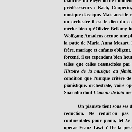
blanches du Pleyel ou de l’immens
prédécesseurs : Bach, Couperin,
musique classique. Mais aussi le 
un orchestre il est le dieu du c
mérite bien qu’Olivier Bellamy l
Wolfgang Amadeus occupe une plac
la patte de Maria Anna Mozart, la
frère, mariage et enfants obligen
forcené, il est cependant bien he
telles que celles ressuscitées pa
Histoire de la musique au fémin
condition que l’unique critère de 
pianistique, orchestrale, voire 
Saariaho dont
L’amour de loin
méri
Un pianiste tient sous ses 
réduction. Ne réduit-on pas
continentales pour piano, tel
Le 
opéras Franz Liszt ? De la pièc