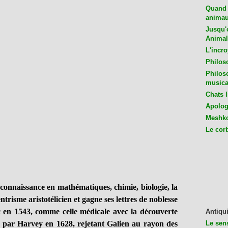
Quand 
animaux
Jusqu'o
Animal
L'incro
Philos
Philos
musica
Chats l
Apologu
Meshko
Le cor
 connaissance en mathématiques, chimie, biologie, la
ntrisme aristotélicien et gagne ses lettres de noblesse
c en 1543, comme celle médicale avec la découverte
Antiqui
Le sen
e par Harvey en 1628, rejetant Galien au rayon des