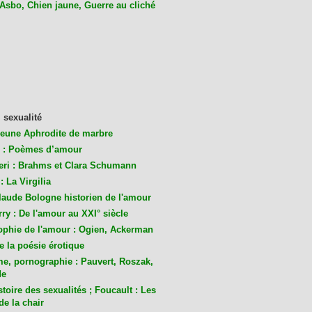
 Asbo, Chien jaune, Guerre au cliché
 sexualité
jeune Aphrodite de marbre
 : Poèmes d’amour
eri : Brahms et Clara Schumann
: La Virgilia
laude Bologne historien de l'amour
ry : De l'amour au XXI° siècle
ophie de l'amour : Ogien, Ackerman
de la poésie érotique
me, pornographie : Pauvert, Roszak,
de
toire des sexualités ; Foucault : Les
de la chair