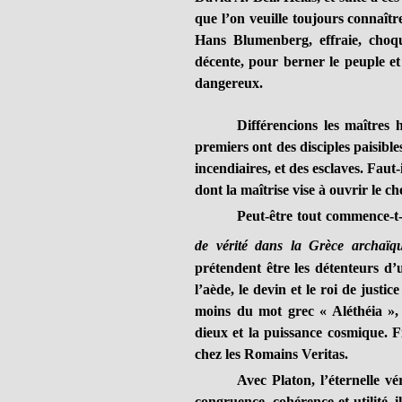
que l’on veuille toujours connaître
Hans Blumenberg, effraie, choqu
décente, pour berner le peuple et 
dangereux.
Différencions les maîtres 
premiers ont des disciples paisible
incendiaires, et des esclaves. Fau
dont la maîtrise vise à ouvrir le 
Peut-être tout commence-t-
de vérité dans la Grèce archaïq
prétendent être les détenteurs d’u
l’aède, le devin et le roi de justi
moins du mot grec « Aléthéia », q
dieux et la puissance cosmique. Fi
chez les Romains Veritas.
Avec Platon, l’éternelle vé
congruence, cohérence et utilité, i