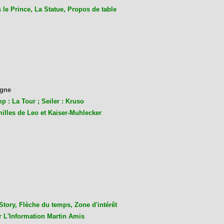
le Prince, La Statue, Propos de table
gne
p : La Tour ; Seiler : Kruso
milles de Leo et Kaiser-Muhlecke
r
Story, Flèche du temps, Zone d'intérêt
r L'Information Martin Amis