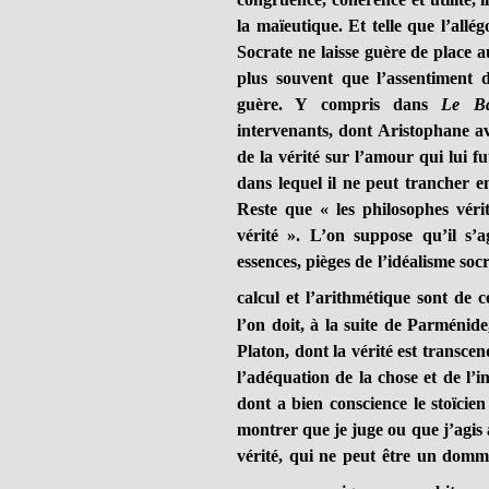
la maïeutique. Et telle que l’allég
Socrate ne laisse guère de place 
plus souvent que l’assentiment 
guère. Y compris dans
Le Ba
intervenants, dont Aristophane a
de la vérité sur l’amour qui lui f
dans lequel il ne peut trancher e
Reste que « les philosophes véri
vérité ». L’on suppose qu’il s’a
essences, pièges de l’idéalisme socra
calcul et l’arithmétique sont de c
l’on doit, à la suite de Parménid
Platon, dont la vérité est transce
l’adéquation de la chose et de l’in
dont a bien conscience le stoïcie
montrer que je juge ou que j’agis à
vérité, qui ne peut être un domm