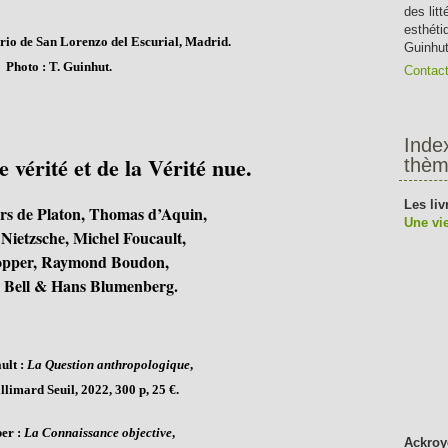
des lit
esthéti
rio de San Lorenzo del Escurial, Madrid.
Guinhut
Photo : T. Guinhut.
Contac
Inde
 vérité et de la Vérité nue.
thèm
Les liv
urs de Platon, Thomas d’Aquin,
Une vie
 Nietzsche, Michel Foucault,
opper, Raymond Boudon,
 Bell & Hans Blumenberg.
ult :
La Question anthropologique
,
imard Seuil, 2022, 300 p, 25 €.
er :
La Connaissance objective
,
Ackroy