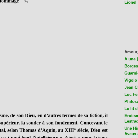
n dommage
».
Lionel
Amour,
A une 
Borges
Guarni
Vigolo 
Jean C
Luc Fer
Philos
Le lit 
sme, de son Dieu, en d’autres termes de sa fiction, il
Erotis
Lestra
 supérieur, la souder à son fondement. Concevant le
Une His
l, selon Thomas d’Aquin, au XIII° siècle, Dieu est
Aveux 
e à quoi tend l’intelligence ». Ainsi, « nous faisons