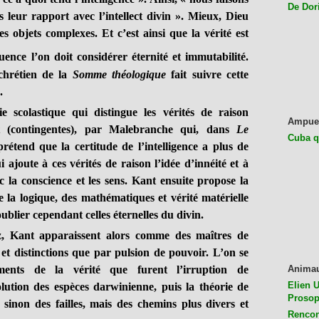
De Dor
s leur rapport avec l’intellect divin ». Mieux, Dieu
es objets complexes. Et c’est ainsi que la vérité est
nce l’on doit considérer éternité et immutabilité.
 chrétien de la
Somme théologique
fait suivre cette
.
e scolastique qui distingue les vérités de raison
Ampue
ait (contingentes), par Malebranche qui, dans
Le
Cuba q
prétend que la certitude de l’intelligence a plus de
 ajoute à ces vérités de raison l’idée d’innéité et à
ec la conscience et les sens. Kant ensuite propose la
de la logique, des mathématiques et vérité matérielle
ublier cependant celles éternelles du divin.
, Kant apparaissent alors comme des maîtres de
s et distinctions que par pulsion de pouvoir. L’on se
ments de la vérité que furent l’irruption de
Anima
Elien U
volution des espèces darwinienne, puis la théorie de
Prosop
é sinon des failles, mais des chemins plus divers et
Rencon