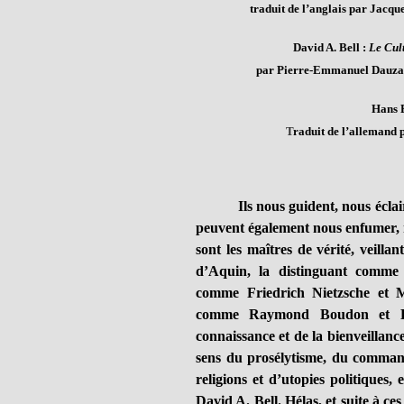
traduit de l’anglais par Jacq
David A. Bell :
Le Cult
par Pierre-Emmanuel Dauzat 
Hans 
T
raduit de l’allemand 
Ils nous guident, nous éclai
peuvent également nous enfumer, n
sont les maîtres de vérité, veill
d’Aquin, la distinguant comme
comme Friedrich Nietzsche et Mi
comme Raymond Boudon et Kar
connaissance et de la bienveillance
sens du prosélytisme, du comman
religions et d’utopies politiques,
David A. Bell. Hélas, et suite à ce