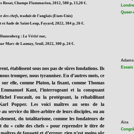
ues Rosat, Champs Flammarion, 2012, 580 p, 13,20 €.
Londres
Queer-
e des chefs
, traduit de l’anglais (Etats-Unis)
et Aude de Saint-Loup, Fayard, 2022, 384 p, 26 €.
Blumenberg :
La Vérité nue
,
par Marc de Launay, Seuil, 2022, 300 p, 24 €.
Adams
Essais
rent, établissent sous nos pas de sûres fondations. Ils
ous tromper, nous tyranniser. En d’autres mots, ce
ant sur elle, comme Platon, la fixant, comme Thomas
 Emmanuel Kant, l’interrogeant et la conspuant
chel Foucault, ou la protégeant, la réhabilitant
l Popper. Les voici maîtres au sens de la
 au service du libre-arbitre de leurs disciples, ou au
dement, du totalitarisme, comme les fondateurs de
Aira
 et du « culte des chefs » pour reprendre le titre de
Congrès
s maîtres de fausseté et d’erreur, rien n’est moins sûr