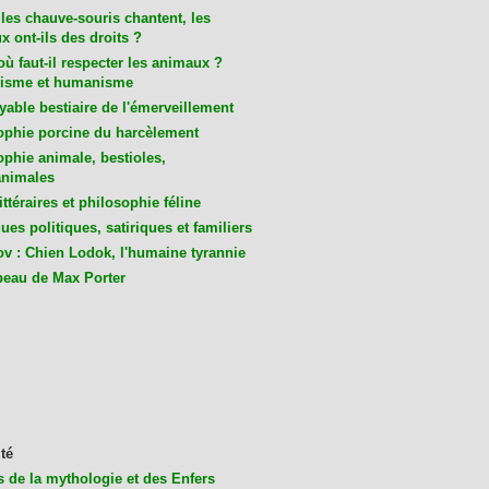
les chauve-souris chantent, les
 ont-ils des droits ?
ù faut-il respecter les animaux ?
isme et humanisme
yable bestiaire de l'émerveillement
ophie porcine du harcèlement
ophie animale, bestioles,
nimales
ittéraires et philosophie féline
es politiques, satiriques et familiers
v : Chien Lodok, l'humaine tyrannie
beau de Max Porter
té
s de la mythologie et des Enfers