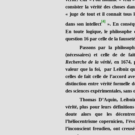
consister la vérité des choses dan
« juge de tout et il connait tous l
[4]
dans son intellect
». En conséque
En toute logique, le philosophe
question 16 par celle de la fausseté
Passons par la philosophi
(nécessaires) et celle de de f
Recherche de la vérité
, en 1674, 
valeur que la foi, par Leibniz qui
celles de fait celle de l’accord av
distinction entre vérité formelle 
des sciences expérimentales, sans o
Thomas D’Aquin, Leibniz
vérité, plus pour leurs définition
doute alors que les décentre
l’héliocentrisme copernicien, l’é
l’inconscient freudien, ont creus