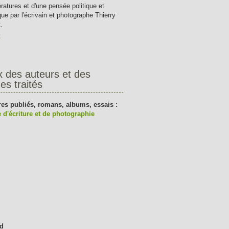
tératures et d'une pensée politique et
que par l'écrivain et photographe Thierry
.
t
x des auteurs et des
es traités
res publiés, romans, albums, essais :
 d'écriture et de photographie
d