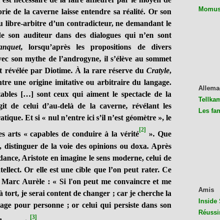
Momus 
orie de la caverne laisse entendre sa réalité. Or son
au libre-arbitre d’un contradicteur, ne demandant le
de son auditeur dans des dialogues qui n’en sont
nquet
, lorsqu’après les propositions de divers
vec son mythe de l’androgyne, il s’élève au sommet
ut révélée par Diotime. À la rare réserve du
Cratyle
,
ntre une origine imitative ou arbitraire du langage.
Allema
tables […] sont ceux qui aiment le spectacle de la
Tellkam
git de celui d’au-delà de la caverne, révélant les
Les fa
tique. Et si « nul n’entre ici s’il n’est géomètre », le
[2]
es arts « capables de conduire à la vérité
». Que
e, distinguer de la voie des opinions ou doxa. Après
ndance, Aristote en imagine le sens moderne, celui de
tellect. Or elle est une cible que l’on peut rater. Ce
n Marc Aurèle :
« Si l'on peut me convaincre et me
Amis
 tort, je serai content de changer ; car je cherche la
Inside 
age pour personne ; or celui qui persiste dans son
Réussi
[3]