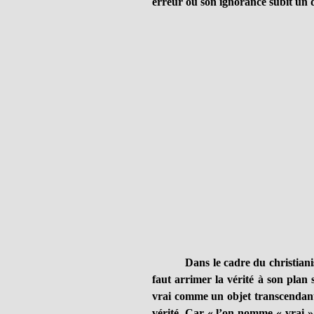
erreur ou son ignorance subit u
Dans le cadre du christiani
faut arrimer la vérité à son plan
vrai comme un objet transcendanta
vérité. Car « l’on nomme « vrai » c