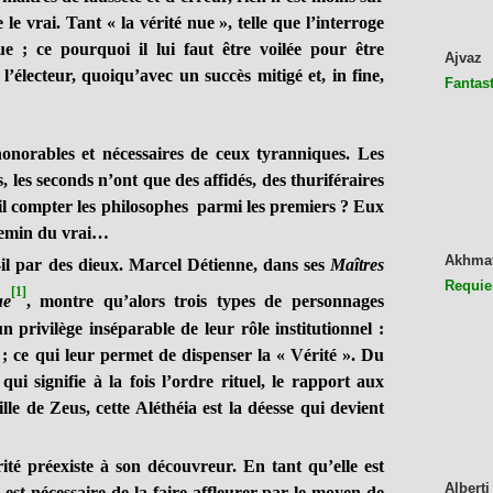
 le vrai. Tant « la vérité nue », telle que l’interroge
e ; ce pourquoi il lui faut être voilée pour être
Ajvaz
l’électeur, quoiqu’avec un succès mitigé et, in fine,
Fantast
honorables et nécessaires de ceux tyranniques. Les
s, les seconds n’ont que des affidés, des thuriféraires
t-il compter les philosophes parmi les premiers ? Eux
chemin du vrai…
Akhma
il par des dieux. Marcel Détienne, dans ses
Maîtres
Requie
[1]
ue
, montre qu’alors trois types de personnages
n privilège inséparable de leur rôle institutionnel :
ce ; ce qui leur permet de dispenser la « Vérité ». Du
ui signifie à la fois l’ordre rituel, le rapport aux
lle de Zeus, cette Aléthéia est la déesse qui devient
rité préexiste à son découvreur. En tant qu’elle est
Alberti
l est nécessaire de la faire affleurer par le moyen de