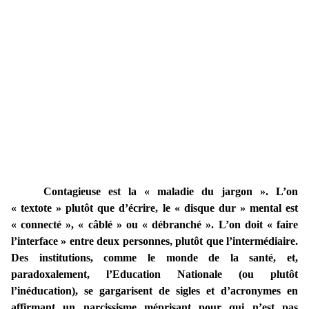
Contagieuse est la « maladie du jargon ». L’on
« textote » plutôt que d’écrire, le « disque dur » mental est
« connecté », « câblé » ou « débranché ». L’on doit « faire
l’interface » entre deux personnes, plutôt que l’intermédiaire.
Des institutions, comme le monde de la santé, et,
paradoxalement, l’Education Nationale (ou plutôt
l’inéducation), se gargarisent de sigles et d’acronymes en
affirmant un narcissisme méprisant pour qui n’est pas