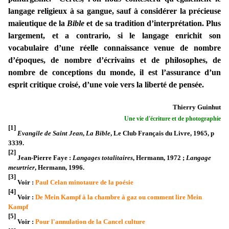
langage religieux à sa gangue, sauf à considérer la précieuse
maïeutique de la
Bible
et de sa tradition d’interprétation. Plus
largement, et a contrario, si le langage enrichit son
vocabulaire d’une réelle connaissance venue de nombre
d’époques, de nombre d’écrivains et de philosophes, de
nombre de conceptions du monde, il est l’assurance d’un
esprit critique croisé, d’une voie vers la liberté de pensée.
Thierry Guinhut
Une vie d'écriture et de photographie
[1]
Evangile de Saint Jean
,
La Bible
, Le Club Français du Livre, 1965, p
3339.
[2]
Jean-Pierre Faye :
Langages totalitaires
, Hermann, 1972 ;
Langage
meurtrier
, Hermann, 1996.
[3]
Voir :
Paul Celan minotaure de la poésie
[4]
Voir :
De Mein Kampf à la chambre à gaz ou comment lire Mein
Kampf
[5]
Voir :
Pour l'annulation de la Cancel culture