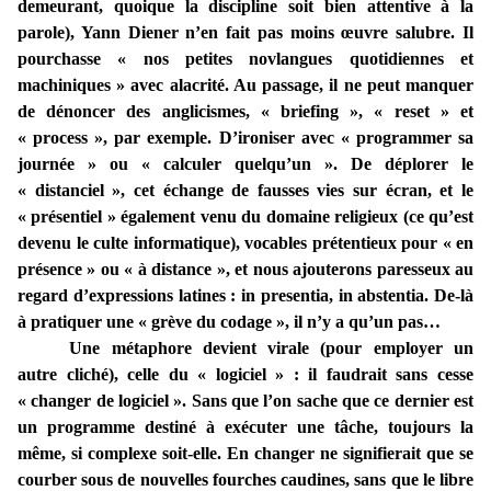
demeurant, quoique la discipline soit bien attentive à la
parole), Yann Diener n’en fait pas moins œuvre salubre. Il
pourchasse « nos petites novlangues quotidiennes et
machiniques » avec alacrité. Au passage, il ne peut manquer
de dénoncer des anglicismes, « briefing », « reset » et
« process », par exemple. D’ironiser avec « programmer sa
journée » ou « calculer quelqu’un ». De déplorer le
« distanciel », cet échange de fausses vies sur écran, et le
« présentiel » également venu du domaine religieux (ce qu’est
devenu le culte informatique), vocables prétentieux pour « en
présence » ou « à distance », et nous ajouterons paresseux au
regard d’expressions latines : in presentia, in abstentia. De-là
à pratiquer une « grève du codage », il n’y a qu’un pas…
Une métaphore devient virale (pour employer un
autre cliché), celle du « logiciel » : il faudrait sans cesse
« changer de logiciel ». Sans que l’on sache que ce dernier est
un programme destiné à exécuter une tâche, toujours la
même, si complexe soit-elle. En changer ne signifierait que se
courber sous de nouvelles fourches caudines, sans que le libre