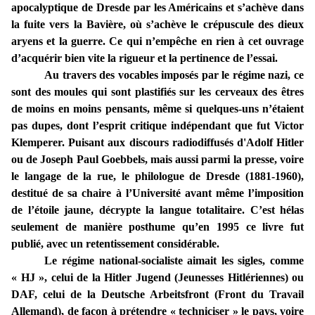
apocalyptique de Dresde par les Américains et s’achève dans
la fuite vers la Bavière, où s’achève le crépuscule des dieux
aryens et la guerre. Ce qui n’empêche en rien à cet ouvrage
d’acquérir bien vite la rigueur et la pertinence de l’essai.
Au travers des vocables imposés par le régime nazi, ce
sont des moules qui sont plastifiés sur les cerveaux des êtres
de moins en moins pensants, même si quelques-uns n’étaient
pas dupes, dont l’esprit critique indépendant que fut Victor
Klemperer. Puisant
aux discours radiodiffusés d'Adolf Hitler
ou de Joseph Paul Goebbels, mais aussi parmi la presse, voire
le langage de la rue, le philologue de Dresde (1881-1960),
destitué de sa chaire à l’Université avant même l’imposition
de l’étoile jaune, décrypte la langue totalitaire. C’est hélas
seulement de manière posthume qu’en 1995 ce livre fut
publié, avec un retentissement considérable.
Le régime national-socialiste aimait les sigles, comme
« HJ », celui de la Hitler Jugend (Jeunesses Hitlériennes) ou
DAF, celui de la Deutsche Arbeitsfront (Front du Travail
Allemand), de façon à prétendre « techniciser » le pays, voire