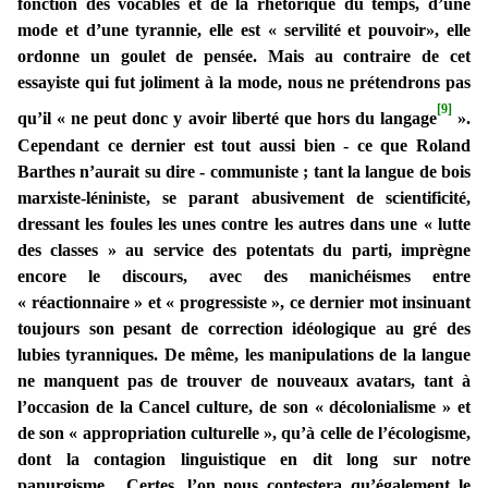
fonction des vocables et de la rhétorique du temps, d’une
mode et d’une tyrannie, elle est « servilité et pouvoir», elle
ordonne un goulet de pensée. Mais au contraire de cet
essayiste qui fut joliment à la mode, nous ne prétendrons pas
[9]
qu’il « ne peut donc y avoir liberté que hors du langage
».
Cependant ce dernier est tout aussi bien - ce que Roland
Barthes n’aurait su dire - communiste ; tant la langue de bois
marxiste-léniniste, se parant abusivement de scientificité,
dressant les foules les unes contre les autres dans une « lutte
des classes » au service des potentats du parti, imprègne
encore le discours, avec des manichéismes entre
« réactionnaire » et « progressiste », ce dernier mot insinuant
toujours son pesant de correction idéologique au gré des
lubies tyranniques. De même, les manipulations de la langue
ne manquent pas de trouver de nouveaux avatars, tant à
l’occasion de la Cancel culture, de son « décolonialisme » et
de son « appropriation culturelle », qu’à celle de l’écologisme,
dont la contagion linguistique en dit long sur notre
panurgisme. Certes, l’on nous contestera qu’également le