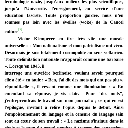
terminologie nazie, jusqu’aux milieux les plus scientifiques,
jusqu’à l’Université, l’enseignement, au service d’une
éducation fasciste. Toute proportion gardée, nous n’en
sommes pas loin avec les éveillés (woke) de la Cancel
[5]
culture
.
Victor Klemperer en tire très vite une morale
universelle : « Mon nationalisme et mon patriotisme ont vécu.
Désormais je suis totalement cosmopolite au sens voltairien.
Toute délimitation nationale m'apparaît comme une barbarie
». Lorsqu’en 1945, il
interroge une ouvrière berlinoise, voulant savoir pourquoi
elle a été « en taule : « Ben, j'ai dit des mots qui ont pas plu »,
répondit-elle », il ressent comme une illumination : « En
entendant sa réponse, je vis clair. Pour "des mots",
j'entreprendrais le travail sur mon journal » ; ce qui en est
l’épilogue, invitant à relire l’opus depuis le début. Ainsi
l’empoisonnement du langage et la censure du langage sain
sont au cœur de son travail : « Le nazisme s'insinue dans la
chair et le sang du grand nombre à travers des expressions