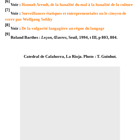
[6]
Voir :
Hannah Arendt, de la banalité du mal à la banalité de la culture
[7]
Voir :
Surveillances étatiques et entrepreneuriales ou le citoyen de
verre par Wolfgang Sofsky
[8]
Voir :
De la vulgarité langagière au règne du langage
[9]
Roland Barthes :
Leçon
,
Œuvres
, Seuil, 1994, t III, p 803, 804.
Catedral de Calahorra, La Rioja. Photo : T. Guinhut.