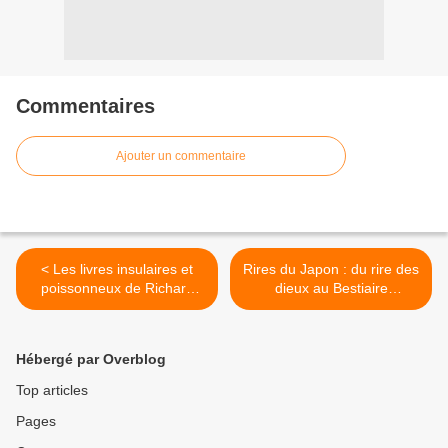
Commentaires
Ajouter un commentaire
< Les livres insulaires et
Rires du Japon : du rire des
poissonneux de Richard
dieux au Bestiaire
Flanagan, romancier de
extraordinaire de Kyôsai, en
Tasmanie.
passant par l’Histoire d’un
pet. >
Hébergé par Overblog
Top articles
Pages