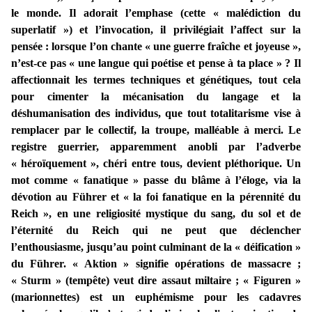
le monde. Il adorait l’emphase (cette « malédiction du
superlatif ») et l’invocation, il privilégiait l’affect sur la
pensée : lorsque l’on chante « une guerre fraîche et joyeuse »,
n’est-ce pas « une langue qui poétise et pense à ta place » ? Il
affectionnait les termes techniques et génétiques, tout cela
pour cimenter la mécanisation du langage et la
déshumanisation des individus, que tout totalitarisme vise à
remplacer par le collectif, la troupe, malléable à merci. Le
registre guerrier, apparemment anobli par l’adverbe
« héroïquement », chéri entre tous, devient pléthorique. Un
mot comme « fanatique » passe du blâme à l’éloge, via la
dévotion au Führer et « la foi fanatique en la pérennité du
Reich », en une religiosité mystique du sang, du sol et de
l’éternité du Reich qui ne peut que déclencher
l’enthousiasme, jusqu’au point culminant de la « déification »
du Führer. « Aktion » signifie opérations de massacre ;
« Sturm » (tempête) veut dire assaut miltaire ; « Figuren »
(marionnettes) est un euphémisme pour les cadavres