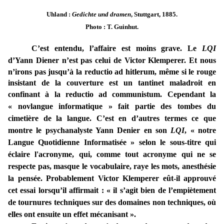
Uhland :
Gedichte und dramen
, Stuttgart, 1885.
Photo : T. Guinhut.
C’est entendu, l’affaire est moins grave. Le
LQI
d’Yann Diener n’est pas celui de Victor Klemperer.
Et nous
n’irons pas jusqu’à la reductio ad hitlerum, même si le rouge
insistant de la couverture est un tantinet maladroit en
confinant à la reductio ad communistum.
Cependant l
a
« novlangue informatique » fait partie des tombes du
cimetière de la langue. C’est en d’autres termes ce que
montre le psychanalyste Yann Denier en son
LQI
, « notre
Langue Quotidienne Informatisée » selon le sous-titre qui
éclaire l'acronyme, qui, comme tout acronyme qui ne se
respecte pas, masque le vocabulaire, raye les mots, anesthésie
la pensée. Probablement Victor Klemperer eût-il approuvé
cet essai lorsqu’il affirmait : « il s’agit bien de l’empiètement
de tournures techniques sur des domaines non techniques, où
elles ont ensuite un effet mécanisant ».