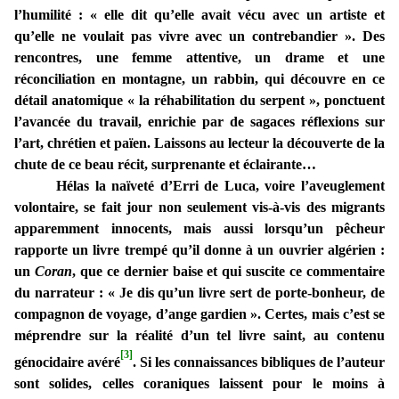
l’humilité : « elle dit qu’elle avait vécu avec un artiste et
qu’elle ne voulait pas vivre avec un contrebandier ». Des
rencontres, une femme attentive, un drame et une
réconciliation en montagne, un rabbin, qui découvre en ce
détail anatomique « la réhabilitation du serpent », ponctuent
l’avancée du travail, enrichie par de sagaces réflexions sur
l’art, chrétien et païen. Laissons au lecteur la découverte de la
chute de ce beau récit, surprenante et éclairante…
Hélas la naïveté d’Erri de Luca, voire l’aveuglement
volontaire, se fait jour non seulement vis-à-vis des migrants
apparemment innocents, mais aussi lorsqu’un pêcheur
rapporte un livre trempé qu’il donne à un ouvrier algérien :
un
Coran
, que ce dernier baise et qui suscite ce commentaire
du narrateur : « Je dis qu’un livre sert de porte-bonheur, de
compagnon de voyage, d’ange gardien ». Certes, mais c’est se
méprendre sur la réalité d’un tel livre saint, au contenu
[3]
génocidaire avéré
. Si les connaissances bibliques de l’auteur
sont solides, celles coraniques laissent pour le moins à