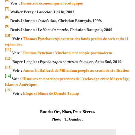
Voir :
Du suicide économique et écologique
[7]
Walker Percy :
Lancelot
, J’ai lu, 2003.
[8]
Denis Johnson :
Jesus’s Son
, Christian Bourgois, 1999.
[9]
Denis Johnson :
Le Nom du monde
, Christian Bourgois, 2000.
[10]
Voir :
Thomas Pynchon explorateur des fonds perdus du web et du 11
septembre
[11]
Voir :
Thomas Pynchon : Vineland, une utopie postmoderne
[12]
Roger Lenglet :
Psychotropes et tueries de masse
, Actes Sud, 2019.
[13]
Voir :
James G. Ballard, de Millenium people au crash de civilisation
[14]
Voir :
Histoires et cicatrices pérennes de l'esclavage entre Moyen âge,
Islam et Amériques
[15]
Voir :
Eloge et blâme de Donald Trump
Rue des Ors, Niort, Deux-Sèvres
.
Photo : T. Guinhut.