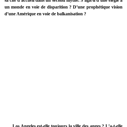
sa cité d’accueil dans un second mythe. S’agit-il d’une élégie à
un monde en voie de disparition ? D’une prophétique vision
d’une Amérique en voie de balkanisation ?
Los Angeles est-elle toujours la ville des anges ? L’a-t-elle