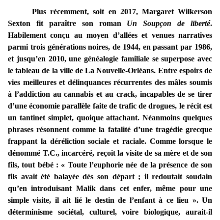
Plus récemment, soit en 2017, Margaret Wilkerson
Sexton fit paraître son roman
Un Soupçon de liberté
.
Habilement conçu au moyen d’allées et venues narratives
parmi trois générations noires, de 1944, en passant par 1986,
et jusqu’en 2010, une généalogie familiale se superpose avec
le tableau de la ville de La Nouvelle-Orléans. Entre espoirs de
vies meilleures et délinquances récurrentes des mâles soumis
à l’addiction au cannabis et au crack, incapables de se tirer
d’une économie parallèle faite de trafic de drogues, le récit est
un tantinet simplet, quoique attachant. Néanmoins quelques
phrases résonnent comme la fatalité d’une tragédie grecque
frappant la déréliction sociale et raciale. Comme lorsque le
dénommé T.C., incarcéré, reçoit la visite de sa mère et de son
fils, tout bébé : « Toute l’euphorie née de la présence de son
fils avait été balayée dès son départ ; il redoutait soudain
qu’en introduisant Malik dans cet enfer, même pour une
simple visite, il ait lié le destin de l’enfant à ce lieu ». Un
déterminisme sociétal, culturel, voire biologique, aurait-il