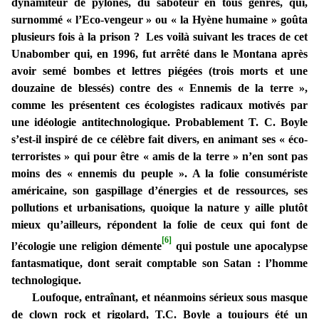
dynamiteur de pylônes, du saboteur en tous genres, qui,
surnommé « l’Eco-vengeur » ou « la Hyène humaine » goûta
plusieurs fois à la prison ? Les voilà suivant les traces de cet
Unabomber qui, en 1996, fut arrêté dans le Montana après
avoir semé bombes et lettres piégées (trois morts et une
douzaine de blessés) contre des « Ennemis de la terre »,
comme les présentent ces écologistes radicaux motivés par
une idéologie antitechnologique. Probablement T. C. Boyle
s’est-il inspiré de ce célèbre fait divers, en animant ses « éco-
terroristes » qui pour être « amis de la terre » n’en sont pas
moins des « ennemis du peuple ». A la folie consumériste
américaine, son gaspillage d’énergies et de ressources, ses
pollutions et urbanisations, quoique la nature y aille plutôt
mieux qu’ailleurs, répondent la folie de ceux qui font de
[6]
l’écologie une religion démente
qui postule une apocalypse
fantasmatique, dont serait comptable son Satan : l’homme
technologique.
Loufoque, entraînant, et néanmoins sérieux sous masque
de clown rock et rigolard, T.C. Boyle a toujours été un