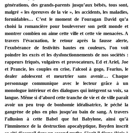
générations, des grands-parents jusqu’aux bébés, tous sont,
malgré « les épreuves de la vie », les accidents, les maladies,
formidables… C’est le moment de l’ouragan David qu’a
choisi la romancière pour bouleverser son petit monde et
montrer combien on aime cette ville et cette vie menacées. A
travers l’évacuation, le retour après la fausse alerte,
l’exubérance de festivités hautes en couleurs, l’on voit
poindre les excès et les dysfonctionnements de nos sociétés :
rappeurs friqués, vulgaires et provocateurs, Ed et Ariel, Joe
et Prancie, les couples en crise, l’alcool à gogo, Fearius, le
dealer adolescent et meurtrier sans avenir… Chaque
personnage communique avec le lecteur grâce à un
monologue intérieur et des dialogues qui intègrent sa voix, sa
langue. Même si d’abord cette tranche de vie et de ville paraît
avoir un peu trop de bonhomie idéalisatrice, le péché la
gangrène de plus en plus jusqu’au bain de sang. A travers
l’allusion à cette Babel que fut Babylone, ainsi qu’à
l’imminence de la destruction apocalyptique, Boyden inscrit