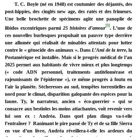
T. C. Boyle (né en 1948) est coutumier des déjantés, des
post-hippies, des cinglés new age, des ratés et des frimeurs.
Une belle brochette de spécimens agite une panoplie de
[5]
libidos excentriques parmi
25 histoires d’amour
. L’une de
ces nouvelles burlesques propulsait un pauvre type derrière
une allumée qui réalisait de minables attentats pour lutter
contre le « génocide des animaux ». Dans
L’Ami de la terre
, la
Postamérique est installée. Mais si le progrès médical de l’an
2025 permet aux habitants de vivre mieux et plus longtemps
(« code ADN personnel, traitements antitélomérase et
rajeunissants de l’épiderme »), ce même progrès à foutu en
l’air la planète. Sécheresses au sud, tempêtes torrentielles au
nord pour le climat, disparition galopante des espèces pour la
faune. Ty, le narrateur, ancien « éco-guerrier » qui se
consacre aux bestioles les moins attachantes, voit revenir vers
lui son ex : Andréa. Dans quel plan dingo va-t-elle
l’entraîner ? Ranimant le pire passé de Ty et de sa fille Sierra
en vue d’un livre, Andréa réveillera-t-elle les ardeurs du