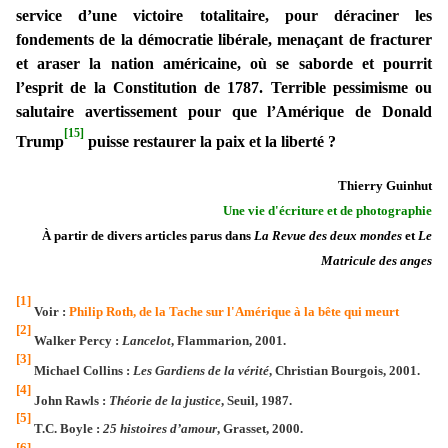
service d’une victoire totalitaire, pour déraciner les
fondements de la démocratie libérale, menaçant de fracturer
et araser la nation américaine, où se saborde et pourrit
l’esprit de la Constitution de 1787. Terrible pessimisme ou
salutaire avertissement pour que l’Amérique de Donald
[15]
Trump
puisse restaurer la paix et la liberté ?
Thierry Guinhut
Une vie d'écriture et de photographie
À partir de divers articles parus dans
La Revue des deux mondes
et
Le
Matricule des anges
[1]
Voir :
Philip Roth, de la Tache sur l'Amérique à la bête qui meurt
[2]
Walker Percy :
Lancelot
, Flammarion, 2001.
[3]
Michael Collins :
Les Gardiens de la vérité
, Christian Bourgois, 2001.
[4]
John Rawls :
Théorie de la justice
, Seuil, 1987.
[5]
T.C. Boyle :
25 histoires d’amour
, Grasset, 2000.
[6]