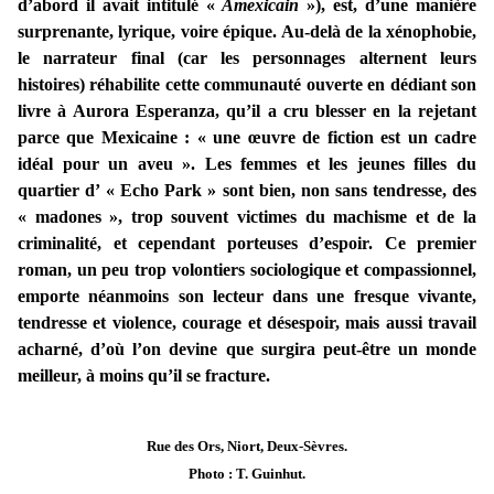
d’abord il avait intitulé «
Amexicain
»), est, d’une manière
surprenante, lyrique, voire épique. Au-delà de la xénophobie,
le narrateur final (car les personnages alternent leurs
histoires) réhabilite cette communauté ouverte en dédiant son
livre à Aurora Esperanza, qu’il a cru blesser en la rejetant
parce que Mexicaine : « une œuvre de fiction est un cadre
idéal pour un aveu ». Les femmes et les jeunes filles du
quartier d’ « Echo Park » sont bien, non sans tendresse, des
« madones », trop souvent victimes du machisme et de la
criminalité, et cependant porteuses d’espoir. Ce premier
roman, un peu trop volontiers sociologique et compassionnel,
emporte néanmoins son lecteur dans une fresque vivante,
tendresse et violence, courage et désespoir, mais aussi travail
acharné, d’où l’on devine que surgira peut-être un monde
meilleur, à moins qu’il se fracture.
Rue des Ors, Niort, Deux-Sèvres.
Photo : T. Guinhut.