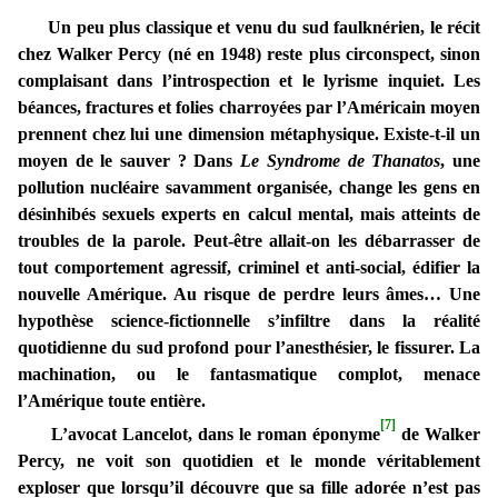
Un peu plus classique et venu du sud faulknérien, le récit
chez Walker Percy (né en 1948) reste plus circonspect, sinon
complaisant dans l’introspection et le lyrisme inquiet. Les
béances, fractures et folies charroyées par l’Américain moyen
prennent chez lui une dimension métaphysique. Existe-t-il un
moyen de le sauver ? Dans
Le Syndrome de Thanatos
, une
pollution nucléaire savamment organisée, change les gens en
désinhibés sexuels experts en calcul mental, mais atteints de
troubles de la parole. Peut-être allait-on les débarrasser de
tout comportement agressif, criminel et anti-social, édifier la
nouvelle Amérique. Au risque de perdre leurs âmes… Une
hypothèse science-fictionnelle s’infiltre dans la réalité
quotidienne du sud profond pour l’anesthésier, le fissurer. La
machination, ou le fantasmatique complot, menace
l’Amérique toute entière.
[7]
L’avocat Lancelot, dans le roman éponyme
de Walker
Percy, ne voit son quotidien et le monde véritablement
exploser que lorsqu’il découvre que sa fille adorée n’est pas