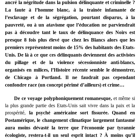
ancré la négritude dans la pulsion délinquante et criminelle ?
La faute à l’homme blanc, à la trainée infamante de
l’esclavage et de la ségrégation, pourtant disparus, à la
pauvreté, ou à un atavisme que l’éducation ne parviendrait
pas à découdre tant le taux de
délinquance
des
Noirs
est
presque 8 fois plus élevé que chez les Blancs alors que les
premiers représentent moins de 15% des habitants des Etats-
Unis. De là à ce que ces délinquants deviennent des activistes
du pillage et de la violence sécessionniste anti-blancs,
organisés en milices, l’Histoire récente semble le démontrer,
de Chicago à Portland. Il ne faudrait pas cependant
confondre race (un concept périmé d’ailleurs) et crime…
De ce voyage polyphoniquement romanesque,
et même si
la plus grande partie des Etats-Unis sait vivre dans la paix et la
prospérité,
la psyché américaine sort fissurée. Quand en
Postamérique, le changement climatique largement fantasmé
aura moins dévasté la terre que l’économie par tyrannie
écologiste, restera-t-il un seul esprit intact ? À moins qu’il