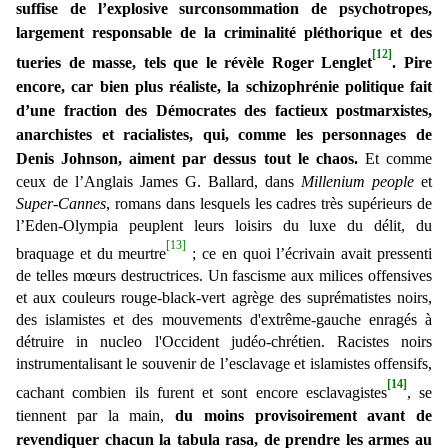
suffise de l’explosive surconsommation de psychotropes,
largement responsable de la criminalité pléthorique et des
[12]
tueries de masse, tels que le révèle Roger Lenglet
. Pire
encore, car bien plus réaliste, la schizophrénie politique fait
d’une fraction des Démocrates des factieux postmarxistes,
anarchistes et racialistes, qui, comme les personnages de
Denis Johnson, aiment par dessus tout le chaos.
Et comme
ceux de l’Anglais James G. Ballard, dans
Millenium people
et
Super-Cannes
,
romans dans lesquels les cadres très supérieurs de
l’Eden-Olympia peuplent leurs loisirs du luxe du délit, du
[13]
braquage et du meurtre
; ce en quoi l’écrivain avait pressenti
de telles mœurs destructrices.
Un fascisme aux milices offensives
et aux couleurs rouge-black-vert agrège des suprématistes noirs,
des islamistes et des mouvements d'extrême-gauche enragés à
détruire in nucleo l'Occident judéo-chrétien.
Racistes noirs
instrumentalisant le souvenir de l’esclavage et islamistes offensifs,
[14]
cachant combien ils furent et sont encore esclavagistes
, se
tiennent par la main,
du moins provisoirement avant de
revendiquer chacun la tabula rasa, de prendre les armes au