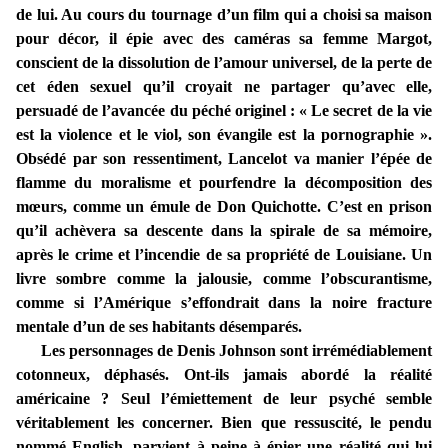
de lui. Au cours du tournage d’un film qui a choisi sa maison
pour décor, il épie avec des caméras sa femme Margot,
conscient de la dissolution de l’amour universel, de la perte de
cet éden sexuel qu’il croyait ne partager qu’avec elle,
persuadé de l’avancée du péché originel : « Le secret de la vie
est la violence et le viol, son évangile est la pornographie ».
Obsédé par son ressentiment, Lancelot va manier l’épée de
flamme du moralisme et pourfendre la décomposition des
mœurs, comme un émule de Don Quichotte. C’est en prison
qu’il achèvera sa descente dans la spirale de sa mémoire,
après le crime et l’incendie de sa propriété de Louisiane. Un
livre sombre comme la jalousie, comme l’obscurantisme,
comme si l’Amérique s’effondrait dans la noire fracture
mentale d’un de ses habitants désemparés.
Les personnages de Denis Johnson sont irrémédiablement
cotonneux, déphasés. Ont-ils jamais abordé la réalité
américaine ? Seul l’émiettement de leur psyché semble
véritablement les concerner. Bien que ressuscité, le pendu
nommé English, parvient à peine à épier une réalité qui lui