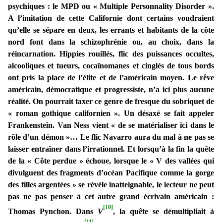
psychiques : le MPD ou « Multiple Personnality Disorder ».
A l’imitation de cette Californie dont certains voudraient
qu’elle se sépare en deux, les errants et habitants de la côte
nord font dans la schizophrénie ou, au choix, dans la
réincarnation. Hippies rouillés, flic des puissances occultes,
alcooliques et tueurs, cocaïnomanes et cinglés de tous bords
ont pris la place de l’élite et de l’américain moyen. Le rêve
américain, démocratique et progressiste, n’a ici plus aucune
réalité. On pourrait taxer ce genre de fresque du sobriquet de
« roman gothique californien ». Un désaxé se fait appeler
Frankenstein. Van Ness vient « de se matérialiser ici dans le
rôle d’un démon »… Le flic Navarro aura du mal à ne pas se
laisser entraîner dans l’irrationnel. Et lorsqu’à la fin la quête
de la « Côte perdue » échoue, lorsque le « V des vallées qui
divulguent des fragments d’océan Pacifique comme la gorge
des filles argentées » se révèle inatteignable, le lecteur ne peut
pas ne pas penser à cet autre grand écrivain américain :
[10]
Thomas Pynchon. Dans
V
, la quête se démultipliait à