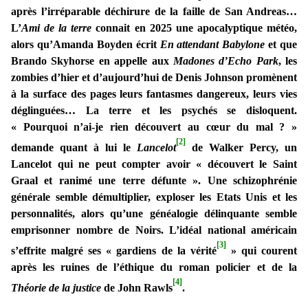
après l’irréparable déchirure de la faille de San Andreas…
L’
Ami de la terre
connait en 2025 une apocalyptique météo,
alors qu’Amanda Boyden écrit
En attendant Babylone
et que
Brando Skyhorse en appelle aux
Madones d’Echo Park
, les
zombies d’hier et d’aujourd’hui de Denis Johnson promènent
à la surface des pages leurs fantasmes dangereux, leurs vies
déglinguées… La terre et les psychés se disloquent.
« Pourquoi n’ai-je rien découvert au cœur du mal ? »
[2]
demande quant à lui le
Lancelot
de Walker Percy, un
Lancelot qui ne peut compter avoir « découvert le Saint
Graal et ranimé une terre défunte ». Une schizophrénie
générale semble démultiplier, exploser les Etats Unis et les
personnalités, alors qu’une généalogie délinquante semble
emprisonner nombre de Noirs. L’idéal national américain
[3]
s’effrite malgré ses « gardiens de la vérité
» qui courent
après les ruines de l’éthique du roman policier et de la
[4]
Théorie de la justice
de John Rawls
.