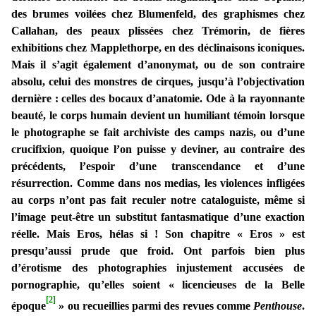
des brumes voilées chez Blumenfeld, des graphismes chez
Callahan, des peaux plissées chez Trémorin, de fières
exhibitions chez Mapplethorpe, en des déclinaisons iconiques.
Mais il s’agit également d’anonymat, ou de son contraire
absolu, celui des monstres de cirques, jusqu’à l’objectivation
dernière : celles des bocaux d’anatomie. Ode à la rayonnante
beauté, le corps humain devient un humiliant témoin lorsque
le photographe se fait archiviste des camps nazis, ou d’une
crucifixion, quoique l’on puisse y deviner, au contraire des
précédents, l’espoir d’une transcendance et d’une
résurrection. Comme dans nos medias, les violences infligées
au corps n’ont pas fait reculer notre cataloguiste, même si
l’image peut-être un substitut fantasmatique d’une exaction
réelle. Mais Eros, hélas si ! Son chapitre « Eros » est
presqu’aussi prude que froid. Ont parfois bien plus
d’érotisme des photographies injustement accusées de
pornographie, qu’elles soient « licencieuses de la Belle
[2]
époque
» ou recueillies parmi des revues comme
Penthouse
.