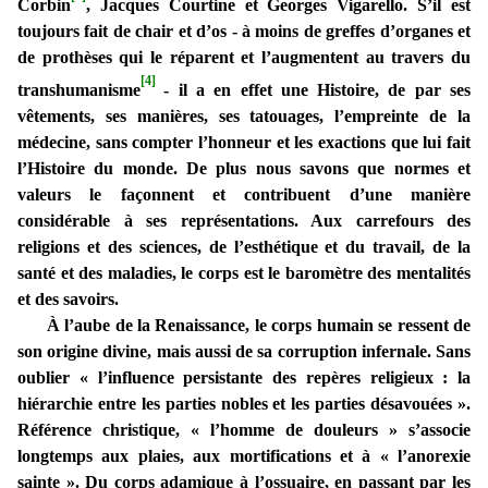
Corbin
, Jacques Courtine et Georges Vigarello. S’il est
toujours fait de chair et d’os - à moins de greffes d’organes et
de prothèses qui le réparent et l’augmentent au travers du
[4]
transhumanisme
- il a en effet une Histoire, de par ses
vêtements, ses manières, ses tatouages, l’empreinte de la
médecine, sans compter l’honneur et les exactions que lui fait
l’Histoire du monde. De plus nous savons que normes et
valeurs le façonnent et contribuent d’une manière
considérable à ses représentations. Aux carrefours des
religions et des sciences, de l’esthétique et du travail, de la
santé et des maladies, le corps est le baromètre des mentalités
et des savoirs.
À l’aube de la Renaissance, le corps humain se ressent de
son origine divine, mais aussi de sa corruption infernale. Sans
oublier « l’influence persistante des repères religieux : la
hiérarchie entre les parties nobles et les parties désavouées ».
Référence christique, « l’homme de douleurs » s’associe
longtemps aux plaies, aux mortifications et à « l’anorexie
sainte ». Du corps adamique à l’ossuaire, en passant par les