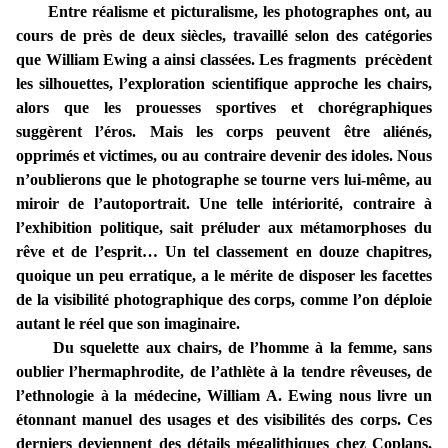
Entre réalisme et picturalisme, les photographes ont, au
cours de près de deux siècles, travaillé selon des catégories
que William Ewing a ainsi classées. Les fragments précèdent
les silhouettes, l’exploration scientifique approche les chairs,
alors que les prouesses sportives et chorégraphiques
suggèrent l’éros. Mais les corps peuvent être aliénés,
opprimés et victimes, ou au contraire devenir des idoles. Nous
n’oublierons que le photographe se tourne vers lui-même, au
miroir de l’autoportrait. Une telle intériorité, contraire à
l’exhibition politique, sait préluder aux métamorphoses du
rêve et de l’esprit… Un tel classement en douze chapitres,
quoique un peu erratique, a le mérite de disposer les facettes
de la visibilité photographique des corps, comme l’on déploie
autant le réel que son imaginaire.
Du squelette aux chairs, de l’homme à la femme, sans
oublier l’hermaphrodite, de l’athlète à la tendre rêveuses, de
l’ethnologie à la médecine, William A. Ewing nous livre un
étonnant manuel des usages et des visibilités des corps. Ces
derniers deviennent des détails mégalithiques chez Coplans,