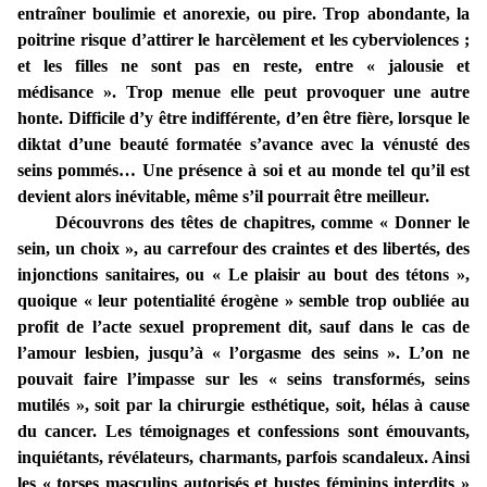
entraîner boulimie et anorexie, ou pire. Trop abondante, la
poitrine risque d’attirer le harcèlement et les cyberviolences ;
et les filles ne sont pas en reste, entre « jalousie et
médisance ». Trop menue elle peut provoquer une autre
honte. Difficile d’y être indifférente, d’en être fière, lorsque le
diktat d’une beauté formatée s’avance avec la vénusté des
seins pommés… Une présence à soi et au monde tel qu’il est
devient alors inévitable, même s’il pourrait être meilleur.
Découvrons des têtes de chapitres, comme « Donner le
sein, un choix », au carrefour des craintes et des libertés, des
injonctions sanitaires, ou « Le plaisir au bout des tétons »,
quoique « leur potentialité érogène » semble trop oubliée au
profit de l’acte sexuel proprement dit, sauf dans le cas de
l’amour lesbien, jusqu’à « l’orgasme des seins ». L’on ne
pouvait faire l’impasse sur les « seins transformés, seins
mutilés », soit par la chirurgie esthétique, soit, hélas à cause
du cancer. Les témoignages et confessions sont émouvants,
inquiétants, révélateurs, charmants, parfois scandaleux. Ainsi
les « torses masculins autorisés et bustes féminins interdits »