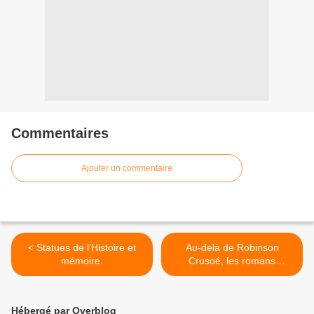
Commentaires
Ajouter un commentaire
< Statues de l’Histoire et
Au-delà de Robinson
mémoire.
Crusoé, les romans
picaresques de Daniel
Defoe, moraliste des
Lumières. >
Hébergé par Overblog