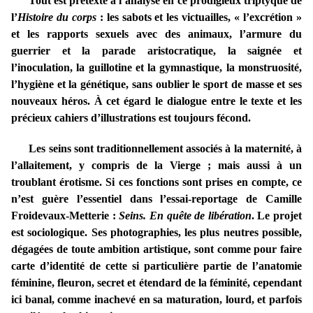
Tout est prétexte à l’analyse en ce prodigieux triptyque de
l’
Histoire du corps
: les sabots et les victuailles, « l’excrétion »
et les rapports sexuels avec des animaux, l’armure du
guerrier et la parade aristocratique, la saignée et
l’inoculation, la guillotine et la gymnastique, la monstruosité,
l’hygiène et la génétique, sans oublier le sport de masse et ses
nouveaux héros. À cet égard le dialogue entre le texte et les
précieux cahiers d’illustrations est toujours fécond.
Les seins sont traditionnellement associés à la maternité, à
l’allaitement, y compris de la Vierge ; mais aussi à un
troublant érotisme. Si ces fonctions sont prises en compte, ce
n’est guère l’essentiel dans l’essai-reportage de Camille
Froidevaux-Metterie :
Seins. En quête de libération
. Le projet
est sociologique. Ses photographies, les plus neutres possible,
dégagées de toute ambition artistique, sont comme pour faire
carte d’identité de cette si particulière partie de l’anatomie
féminine, fleuron, secret et étendard de la féminité, cependant
ici banal, comme inachevé en sa maturation, lourd, et parfois