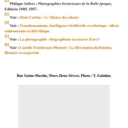
[2]
Philippe Sollers :
Photographies licencieuses de la Belle époque
,
Editions 1900, 1987.
[3]
Voir :
Alain Corbin : Le Silence des odeurs
[4]
Voir :
Transhumanisme, Intelligence Artificielle et robotique : effroi,
enthousiasme et défi éthique
[5]
Voir :
La photographie : biographème ou oeuvre d'art ?
[6]
Voir :
Camille Froidevaux-Metterie : La Révolution du féminin,
Histoire et corporéité
Rue Sainte-Marthe, Niort, Deux-Sèvres. Photo : T. Guinhut.