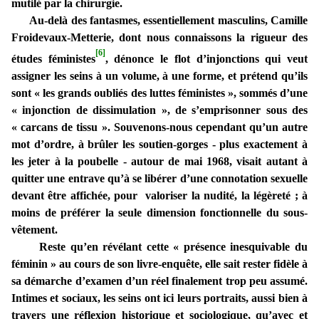
mutilé par la chirurgie.
Au-delà des fantasmes, essentiellement masculins, Camille
Froidevaux-Metterie, dont nous connaissons la rigueur des
[6]
études féministes
, dénonce le flot d’injonctions qui veut
assigner les seins à un volume, à une forme, et prétend qu’ils
sont « les grands oubliés des luttes féministes », sommés d’une
« injonction de dissimulation », de s’emprisonner sous des
« carcans de tissu ». Souvenons-nous cependant qu’un autre
mot d’ordre, à brûler les soutien-gorges - plus exactement à
les jeter à la poubelle - autour de mai 1968, visait autant à
quitter une entrave qu’à se libérer d’une connotation sexuelle
devant être affichée, pour valoriser la nudité, la légèreté ; à
moins de préférer la seule dimension fonctionnelle du sous-
vêtement.
Reste qu’en révélant cette « présence inesquivable du
féminin » au cours de son livre-enquête, elle sait rester fidèle à
sa démarche d’examen d’un réel finalement trop peu assumé.
Intimes et sociaux, les seins ont ici leurs portraits, aussi bien à
travers une réflexion historique et sociologique, qu’avec et