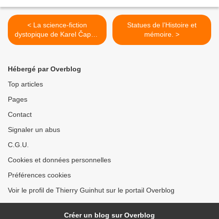
< La science-fiction
Statues de l’Histoire et
dystopique de Karel Čapek,
mémoire. >
ou la menace totalitaire :
R.U.R. La Fabrique
d’absolu & La Guerre des
Hébergé par Overblog
salamandres..
Top articles
Pages
Contact
Signaler un abus
C.G.U.
Cookies et données personnelles
Préférences cookies
Voir le profil de Thierry Guinhut sur le portail Overblog
Créer un blog sur Overblog