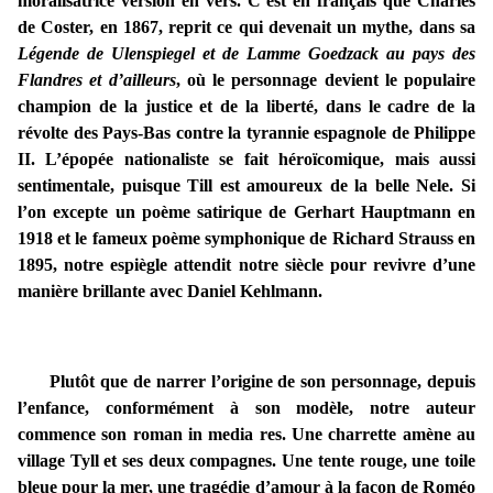
moralisatrice version en vers. C’est en français que Charles
de Coster, en 1867, reprit ce qui devenait un mythe, dans sa
Légende de Ulenspiegel et de Lamme Goedzack au pays des
Flandres et d’ailleurs
, où le personnage devient le populaire
champion de la justice et de la liberté, dans le cadre de la
révolte des Pays-Bas contre la tyrannie espagnole de Philippe
II. L’épopée nationaliste se fait héroïcomique, mais aussi
sentimentale, puisque Till est amoureux de la belle Nele. Si
l’on excepte un poème satirique de Gerhart Hauptmann en
1918 et le fameux poème symphonique de Richard Strauss en
1895, notre espiègle attendit notre siècle pour revivre d’une
manière brillante avec Daniel Kehlmann.
Plutôt que de narrer l’origine de son personnage, depuis
l’enfance, conformément à son modèle, notre auteur
commence son roman in media res. Une charrette amène au
village Tyll et ses deux compagnes. Une tente rouge, une toile
bleue pour la mer, une tragédie d’amour à la façon de Roméo