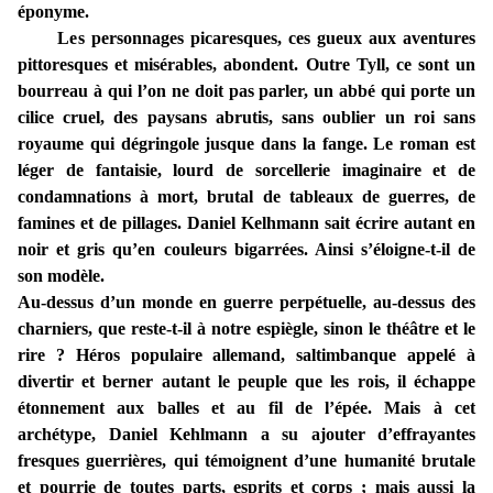
éponyme.
Les personnages picaresques, ces gueux aux aventures
pittoresques et misérables, abondent. Outre Tyll, ce sont un
bourreau à qui l’on ne doit pas parler, un abbé qui porte un
cilice cruel, des paysans abrutis, sans oublier un roi sans
royaume qui dégringole jusque dans la fange. Le roman est
léger de fantaisie, lourd de sorcellerie imaginaire et de
condamnations à mort, brutal de tableaux de guerres, de
famines et de pillages. Daniel Kelhmann sait écrire autant en
noir et gris qu’en couleurs bigarrées. Ainsi s’éloigne-t-il de
son modèle.
Au-dessus d’un monde en guerre perpétuelle, au-dessus des
charniers, que reste-t-il à notre espiègle, sinon le théâtre et le
rire ? Héros populaire allemand, saltimbanque appelé à
divertir et berner autant le peuple que les rois, il échappe
étonnement aux balles et au fil de l’épée. Mais à cet
archétype, Daniel Kehlmann a su ajouter d’effrayantes
fresques guerrières, qui témoignent d’une humanité brutale
et pourrie de toutes parts, esprits et corps ; mais aussi la