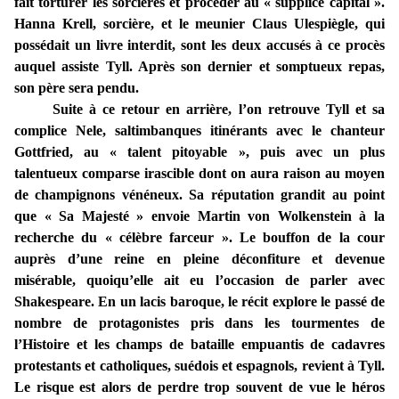
fait torturer les sorcières et procéder au « supplice capital ».
Hanna Krell, sorcière, et le meunier Claus Ulespiègle, qui
possédait un livre interdit, sont les deux accusés à ce procès
auquel assiste Tyll. Après son dernier et somptueux repas,
son père sera pendu.
Suite à ce retour en arrière, l’on retrouve Tyll et sa
complice Nele, saltimbanques itinérants avec le chanteur
Gottfried, au « talent pitoyable », puis avec un plus
talentueux comparse irascible dont on aura raison au moyen
de champignons vénéneux. Sa réputation grandit au point
que « Sa Majesté » envoie Martin von Wolkenstein à la
recherche du « célèbre farceur ». Le bouffon de la cour
auprès d’une reine en pleine déconfiture et devenue
misérable, quoiqu’elle ait eu l’occasion de parler avec
Shakespeare. En un lacis baroque, le récit explore le passé de
nombre de protagonistes pris dans les tourmentes de
l’Histoire et les champs de bataille empuantis de cadavres
protestants et catholiques, suédois et espagnols, revient à Tyll.
Le risque est alors de perdre trop souvent de vue le héros