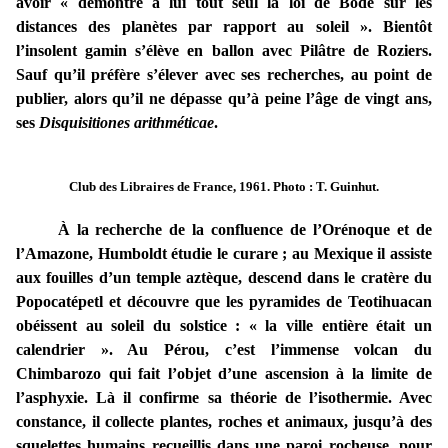
avoir « démontré à lui tout seul la loi de Bode sur les
distances des planètes par rapport au soleil ». Bientôt
l’insolent gamin s’élève en ballon avec Pilâtre de Roziers.
Sauf qu’il préfère s’élever avec ses recherches, au point de
publier, alors qu’il ne dépasse qu’à peine l’âge de vingt ans,
ses
Disquisitiones arithméticae
.
Club des Libraires de France, 1961. Photo : T. Guinhut.
À la recherche de la confluence de l’Orénoque et de
l’Amazone, Humboldt étudie le curare ; au Mexique il assiste
aux fouilles d’un temple aztèque, descend dans le cratère du
Popocatépetl et découvre que les pyramides de Teotihuacan
obéissent au soleil du solstice : « la ville entière était un
calendrier ». Au Pérou, c’est l’immense volcan du
Chimbarozo qui fait l’objet d’une ascension à la limite de
l’asphyxie. Là il confirme sa théorie de l’isothermie. Avec
constance, il collecte plantes, roches et animaux, jusqu’à des
squelettes humains recueillis dans une paroi rocheuse, pour