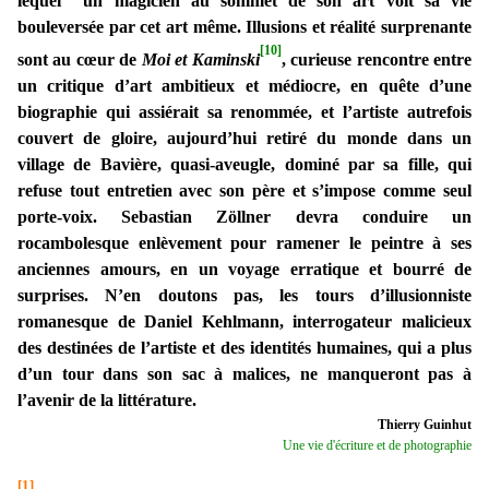
lequel un magicien au sommet de son art voit sa vie
bouleversée par cet art même. Illusions et réalité surprenante
[10]
sont au cœur de
Moi et Kaminski
, curieuse rencontre entre
un critique d’art ambitieux et médiocre, en quête d’une
biographie qui assiérait sa renommée, et l’artiste autrefois
couvert de gloire, aujourd’hui retiré du monde dans un
village de Bavière, quasi-aveugle, dominé par sa fille, qui
refuse tout entretien avec son père et s’impose comme seul
porte-voix. Sebastian Zöllner devra conduire un
rocambolesque enlèvement pour ramener le peintre à ses
anciennes amours, en un voyage erratique et bourré de
surprises. N’en doutons pas, les tours d’illusionniste
romanesque de Daniel Kehlmann, interrogateur malicieux
des destinées de l’artiste et des identités humaines, qui a plus
d’un tour dans son sac à malices, ne manqueront pas à
l’avenir de la littérature.
Thierry Guinhut
Une vie d'écriture et de photographie
[1]