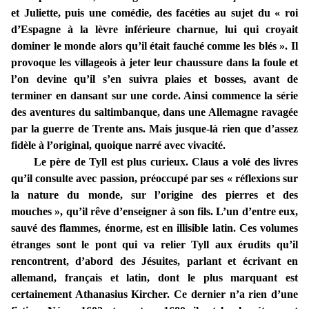
et Juliette, puis une comédie, des facéties au sujet du « roi
d’Espagne à la lèvre inférieure charnue, lui qui croyait
dominer le monde alors qu’il était fauché comme les blés ». Il
provoque les villageois à jeter leur chaussure dans la foule et
l’on devine qu’il s’en suivra plaies et bosses, avant de
terminer en dansant sur une corde. Ainsi commence la série
des aventures du saltimbanque, dans une Allemagne ravagée
par la guerre de Trente ans. Mais jusque-là rien que d’assez
fidèle à l’original, quoique narré avec vivacité.
Le père de Tyll est plus curieux. Claus a volé des livres
qu’il consulte avec passion, préoccupé par ses « réflexions sur
la nature du monde, sur l’origine des pierres et des
mouches », qu’il rêve d’enseigner à son fils. L’un d’entre eux,
sauvé des flammes, énorme, est en illisible latin. Ces volumes
étranges sont le pont qui va relier Tyll aux érudits qu’il
rencontrent, d’abord des Jésuites, parlant et écrivant en
allemand, français et latin, dont le plus marquant est
certainement Athanasius Kircher. Ce dernier n’a rien d’une