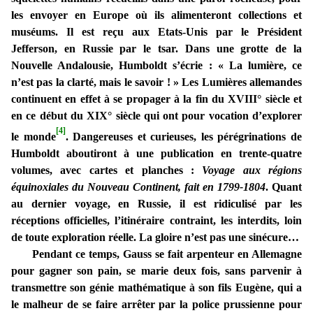
les envoyer en Europe où ils alimenteront collections et
muséums. Il est reçu aux Etats-Unis par le Président
Jefferson, en Russie par le tsar. Dans une grotte de la
Nouvelle Andalousie, Humboldt s’écrie : « La lumière, ce
n’est pas la clarté, mais le savoir ! » Les Lumières allemandes
continuent en effet à se propager à la fin du XVIII° siècle et
en ce début du XIX° siècle qui ont pour vocation d’explorer
[4]
le monde
. Dangereuses et curieuses, les pérégrinations de
Humboldt aboutiront à une publication en trente-quatre
volumes, avec cartes et planches :
Voyage aux régions
équinoxiales du Nouveau Continent, fait en 1799-1804
.
Quant
au dernier voyage, en Russie, il est ridiculisé par les
réceptions officielles, l’itinéraire contraint, les interdits, loin
de toute exploration réelle. La gloire n’est pas une sinécure…
Pendant ce temps, Gauss se fait arpenteur en Allemagne
pour gagner son pain, se marie deux fois, sans parvenir à
transmettre son génie mathématique à son fils Eugène, qui a
le malheur de se faire arrêter par la police prussienne pour