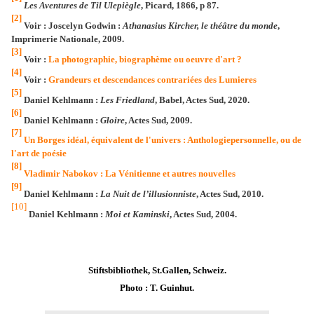
Les Aventures de Til Ulepiègle
, Picard, 1866, p 87.
[2]
Voir : Joscelyn Godwin :
Athanasius Kircher, le théâtre du monde
,
Imprimerie Nationale, 2009.
[3]
Voir :
La photographie, biographème ou oeuvre d'art ?
[4]
Voir :
Grandeurs et descendances contrariées des Lumieres
[5]
Daniel Kehlmann :
Les Friedland
, Babel, Actes Sud, 2020.
[6]
Daniel Kehlmann :
Gloire
, Actes Sud, 2009.
[7]
Un Borges idéal, équivalent de l'univers : Anthologiepersonnelle, ou de
l'art de poésie
[8]
Vladimir Nabokov : La Vénitienne et autres nouvelles
[9]
Daniel Kehlmann :
La Nuit de l’illusionniste
, Actes Sud, 2010.
[10]
Daniel Kehlmann :
Moi et Kaminski
, Actes Sud, 2004.
Stiftsbibliothek, St.Gallen, Schweiz.
Photo : T. Guinhut.