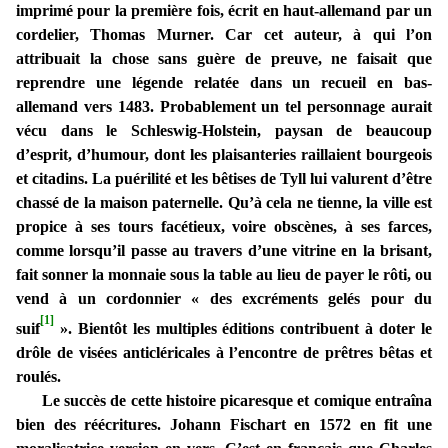
imprimé pour la première fois, écrit en haut-allemand par un
cordelier, Thomas Murner. Car cet auteur, à qui l’on
attribuait la chose sans guère de preuve, ne faisait que
reprendre une légende relatée dans un recueil en bas-
allemand vers 1483. Probablement un tel personnage aurait
vécu dans le Schleswig-Holstein, paysan de beaucoup
d’esprit, d’humour, dont les plaisanteries raillaient bourgeois
et citadins. La puérilité et les bêtises de Tyll lui valurent d’être
chassé de la maison paternelle. Qu’à cela ne tienne, la ville est
propice à ses tours facétieux, voire obscènes, à ses farces,
comme lorsqu’il passe au travers d’une vitrine en la brisant,
fait sonner la monnaie sous la table au lieu de payer le rôti, ou
vend à un cordonnier « des excréments gelés pour du
[1]
suif
». Bientôt les multiples éditions contribuent à doter le
drôle de visées anticléricales à l’encontre de prêtres bêtas et
roulés.
Le succès de cette histoire picaresque et comique entraîna
bien des réécritures. Johann Fischart en 1572 en fit une