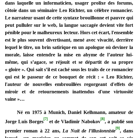
dans laquelle un informaticien, usager prolixe des forums,
côtoie dans un séminaire Leo Richter, un célèbre romancier.
Le narrateur usant de cette syntaxe brouillonne et pauvre qui
peut pulluler sur le web, la langue saccagée devient vite fort
pénible pour le malheureux lecteur. Hors cet écart, l'ensemble
est le plus souvent divertissant, mené avec vivacité, derrière
lequel le titre, un brin satirique en un apologue où deviner la
morale, laisse entendre la mise en abyme de l’auteur lui-
même, qui s’agace, se réjouit et se départit de sa propre
« gloire ». Qui sait s’il est caché sous les traits de ce romancier
qui est le passeur de ce bouquet de récit : « Leo Richter,
l'auteur de nouvelles embrouillées regorgeant d'effets de
miroir et de retournements inattendus d'une virtuosité
vaine »…
Né en 1975 à Munich, Daniel Kelhmann, amateur de
[7]
[8]
Jorge Luis Borges
et de Vladimir Nabokov
, a publié son
[9]
premier roman à 22 ans,
La Nuit de l’illusionniste
, dans