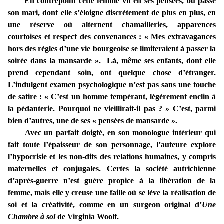
En contrepoint cette femme vit en ses pensées, où passe
son mari, dont elle s’éloigne discrètement de plus en plus, en
une réserve où alternent chamailleries, apparences
courtoises et respect des convenances : « Mes extravagances
hors des règles d’une vie bourgeoise se limiteraient à passer la
soirée dans la mansarde ». Là, même ses enfants, dont elle
prend cependant soin, ont quelque chose d’étranger.
L’indulgent examen psychologique n’est pas sans une touche
de satire : « C’est un homme tempérant, légèrement enclin à
la pédanterie. Pourquoi ne vieillirait-il pas ? » C’est, parmi
bien d’autres, une de ses « pensées de mansarde ».
Avec un parfait doigté, en son monologue intérieur qui
fait toute l’épaisseur de son personnage, l’auteure explore
l’hypocrisie et les non-dits des relations humaines, y compris
maternelles et conjugales. Certes la société autrichienne
d’après-guerre n’est guère propice à la libération de la
femme, mais elle y creuse une faille où se lève la réalisation de
soi et la créativité, comme en un surgeon original d’
Une
Chambre à soi
de Virginia Woolf.