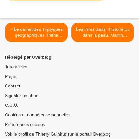
< Le carnet des Triptyques
Les livres dans l’Histoire ou
géographiques. Petite
dans la peau. Martin
esthétique plastique de
Puchner, Erin Morgenstern
l’espace.
& Gunnar Kaiser. >
Hébergé par Overblog
Top articles
Pages
Contact
Signaler un abus
C.G.U.
Cookies et données personnelles
Préférences cookies
Voir le profil de Thierry Guinhut sur le portail Overblog