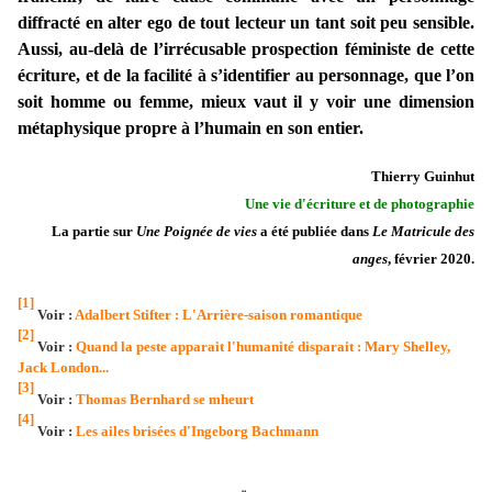
diffracté en alter ego de tout lecteur un tant soit peu sensible.
Aussi, au-delà de l’irrécusable prospection féministe de cette
écriture, et de la facilité à s’identifier au personnage, que l’on
soit homme ou femme, mieux vaut il y voir une dimension
métaphysique propre à l’humain en son entier.
Thierry Guinhut
Une vie d'écriture et de photographie
La partie sur
Une Poignée de vies
a été publiée dans
Le Matricule des
anges
, février 2020.
[1]
Voir :
Adalbert Stifter : L'Arrière-saison romantique
[2]
Voir :
Quand la peste apparait l'humanité disparait : Mary Shelley,
Jack London...
[3]
Voir :
Thomas Bernhard se mheurt
[4]
Voir :
Les ailes brisées d'Ingeborg Bachmann