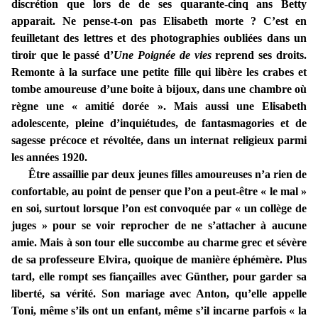
discrétion que lors de de ses quarante-cinq ans Betty
apparait. Ne pense-t-on pas Elisabeth morte ? C’est en
feuilletant des lettres et des photographies oubliées dans un
tiroir que le passé d’
Une Poignée de vies
reprend ses droits.
Remonte à la surface une petite fille qui libère les crabes et
tombe amoureuse d’une boite à bijoux, dans une chambre où
règne une « amitié dorée ». Mais aussi une Elisabeth
adolescente, pleine d’inquiétudes, de fantasmagories et de
sagesse précoce et révoltée, dans un internat religieux parmi
les années 1920.
Être assaillie par deux jeunes filles amoureuses n’a rien de
confortable, au point de penser que l’on a peut-être « le mal »
en soi, surtout lorsque l’on est convoquée par « un collège de
juges » pour se voir reprocher de ne s’attacher à aucune
amie. Mais à son tour elle succombe au charme grec et sévère
de sa professeure Elvira, quoique de manière éphémère. Plus
tard, elle rompt ses fiançailles avec Günther, pour garder sa
liberté, sa vérité. Son mariage avec Anton, qu’elle appelle
Toni, même s’ils ont un enfant, même s’il incarne parfois « la