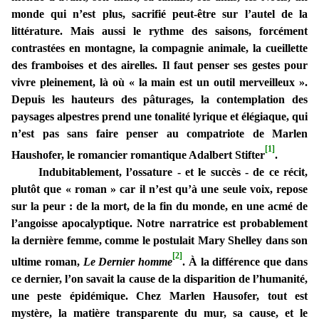
monde qui n’est plus, sacrifié peut-être sur l’autel de la
littérature. Mais aussi le rythme des saisons, forcément
contrastées en montagne, la compagnie animale, la cueillette
des framboises et des airelles. Il faut penser ses gestes pour
vivre pleinement, là où « la main est un outil merveilleux ».
Depuis les hauteurs des pâturages, la contemplation des
paysages alpestres prend une tonalité lyrique et élégiaque, qui
n’est pas sans faire penser au compatriote de Marlen
[1]
Haushofer, le romancier romantique Adalbert Stifter
.
Indubitablement, l’ossature - et le succès - de ce récit,
plutôt que « roman » car il n’est qu’à une seule voix, repose
sur la peur : de la mort, de la fin du monde, en une acmé de
l’angoisse apocalyptique. Notre narratrice est probablement
la dernière femme, comme le postulait Mary Shelley dans son
[2]
ultime roman,
Le Dernier homme
. À la différence que dans
ce dernier, l’on savait la cause de la disparition de l’humanité,
une peste épidémique. Chez Marlen Hausofer, tout est
mystère, la matière transparente du mur, sa cause, et le