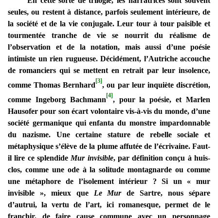
En cette sorte de trilogie, les narratrices sont souvent
seules, ou restent à distance, parfois seulement intérieure, de
la société et de la vie conjugale. Leur tour à tour paisible et
tourmentée tranche de vie se nourrit du réalisme de
l’observation et de la notation, mais aussi d’une poésie
intimiste un rien rugueuse. Décidément, l’Autriche accouche
de romanciers qui se mettent en retrait par leur insolence,
[3]
comme Thomas Bernhard
, ou par leur inquiète discrétion,
[4]
comme Ingeborg Bachmann
, pour la poésie, et Marlen
Hausofer pour son écart volontaire vis-à-vis du monde, d’une
société germanique qui enfanta du monstre impardonnable
du nazisme. Une certaine stature de rebelle sociale et
métaphysique s’élève de la plume affutée de l’écrivaine. Faut-
il lire ce splendide
Mur invisible
, par définition conçu à huis-
clos, comme une ode à la solitude montagnarde ou comme
une métaphore de l’isolement intérieur ? Si un « mur
invisible », mieux que
Le Mur
de Sartre, nous sépare
d’autrui, la vertu de l’art, ici romanesque, permet de le
franchir, de faire cause commune avec un personnage