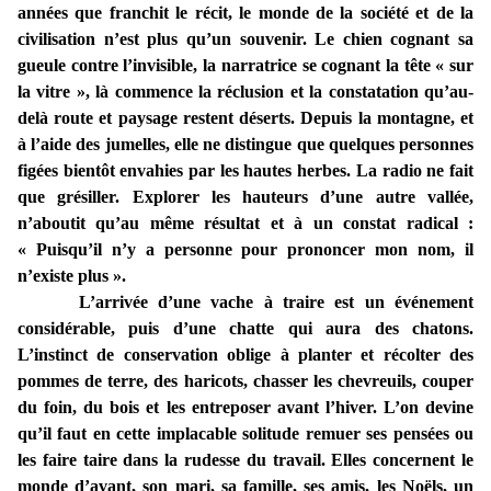
années que franchit le récit, le monde de la société et de la
civilisation n’est plus qu’un souvenir. Le chien cognant sa
gueule contre l’invisible, la narratrice se cognant la tête « sur
la vitre », là commence la réclusion et la constatation qu’au-
delà route et paysage restent déserts. Depuis la montagne, et
à l’aide des jumelles, elle ne distingue que quelques personnes
figées bientôt envahies par les hautes herbes. La radio ne fait
que grésiller. Explorer les hauteurs d’une autre vallée,
n’aboutit qu’au même résultat et à un constat radical :
« Puisqu’il n’y a personne pour prononcer mon nom, il
n’existe plus ».
L’arrivée d’une vache à traire est un événement
considérable, puis d’une chatte qui aura des chatons.
L’instinct de conservation oblige à planter et récolter des
pommes de terre, des haricots, chasser les chevreuils, couper
du foin, du bois et les entreposer avant l’hiver. L’on devine
qu’il faut en cette implacable solitude remuer ses pensées ou
les faire taire dans la rudesse du travail. Elles concernent le
monde d’avant, son mari, sa famille, ses amis, les Noëls, un