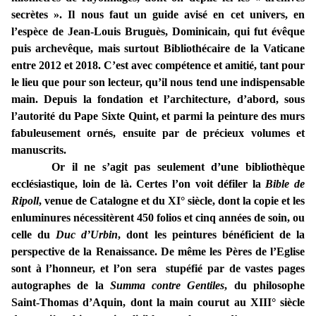
secrètes ». Il nous faut un guide avisé en cet univers, en
l’espèce de Jean-Louis Bruguès, Dominicain, qui fut évêque
puis archevêque, mais surtout Bibliothécaire de la Vaticane
entre 2012 et 2018. C’est avec compétence et amitié, tant pour
le lieu que pour son lecteur, qu’il nous tend une indispensable
main. Depuis la fondation et l’architecture, d’abord, sous
l’autorité du Pape Sixte Quint, et parmi la peinture des murs
fabuleusement ornés, ensuite par de précieux volumes et
manuscrits.
Or il ne s’agit pas seulement d’une bibliothèque
ecclésiastique, loin de là. Certes l’on voit défiler la
Bible de
Ripoll
, venue de Catalogne et du XI° siècle, dont la copie et les
enluminures nécessitèrent 450 folios et cinq années de soin, ou
celle du
Duc d’Urbin
, dont les peintures bénéficient de la
perspective de la Renaissance. De même les Pères de l’Eglise
sont à l’honneur, et l’on sera stupéfié par de vastes pages
autographes de la
Summa contre Gentiles
, du philosophe
Saint-Thomas d’Aquin, dont la main courut au XIII° siècle