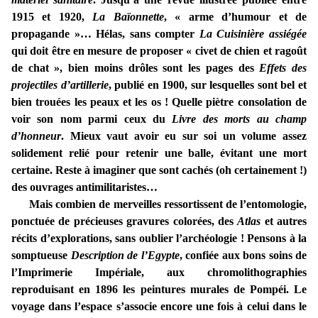
1915 et 1920,
La Baïonnette
, « arme d’humour et de
propagande »… Hélas, sans compter
La Cuisinière assiégée
qui doit être en mesure de proposer « civet de chien et ragoût
de chat », bien moins drôles sont les pages des
Effets des
projectiles d’artillerie
, publié en 1900, sur lesquelles sont bel et
bien trouées les peaux et les os ! Quelle piètre consolation de
voir son nom parmi ceux du
Livre des morts au champ
d’honneur
. Mieux vaut avoir eu sur soi un volume assez
solidement relié pour retenir une balle, évitant une mort
certaine. Reste à imaginer que sont cachés (oh certainement !)
des ouvrages antimilitaristes…
Mais combien de merveilles ressortissent de l’entomologie,
ponctuée de précieuses gravures colorées, des
Atlas
et autres
récits d’explorations, sans oublier l’archéologie ! Pensons à la
somptueuse
Description de l’Egypte
, confiée aux bons soins de
l’Imprimerie Impériale, aux chromolithographies
reproduisant en 1896 les peintures murales de Pompéi. Le
voyage dans l’espace s’associe encore une fois à celui dans le