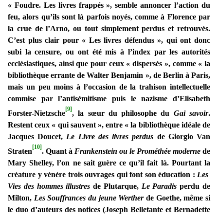
« Foudre. Les livres frappés », semble annoncer l’action du
feu, alors qu’ils sont là parfois noyés, comme à Florence par
la crue de l’Arno, ou tout simplement perdus et retrouvés.
C’est plus clair pour « Les livres défendus », qui ont donc
subi la censure, ou ont été mis à l’index par les autorités
ecclésiastiques, ainsi que pour ceux « dispersés », comme « la
bibliothèque errante de Walter Benjamin », de Berlin à Paris,
mais un peu moins à l’occasion de la trahison intellectuelle
commise par l’antisémitisme puis le nazisme d’Elisabeth
[9]
Forster-Nietzsche
, la sœur du philosophe du
Gai savoir
.
Restent ceux « qui sauvent », entre « la bibliothèque idéale de
Jacques Doucet,
Le Livre des livres perdus
de Giorgio Van
[10]
Straten
. Quant à
Frankenstein ou le Prométhée moderne
de
Mary Shelley, l’on ne sait guère ce qu’il fait là. Pourtant la
créature y vénère trois ouvrages qui font son éducation :
Les
Vies des hommes illustres
de Plutarque,
Le Paradis
perdu de
Milton,
Les Souffrances du jeune Werther
de Goethe, même si
le duo d’auteurs des notices (Joseph Belletante et Bernadette