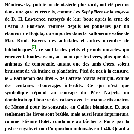
Némirowsky, publié un demi-siècle plus tard, ont été perdus
dans une gare et réécrits, comme
Les Sept piliers de la sagesse
de D. H. Lawrence, nettoyés de leur boue après la crue de
l’Arno à Florence, rédimés depuis les poubelles par un
éboueur de Bogota, ou emportés dans la kafkaïenne valise de
Max Brod. Envers des autodafés et autres incendies de
[7]
bibliothèques
, ce sont là des petits et grands miracles, qui
émeuvent, bouleversent, au point que les livres, plus que des
animaux de compagnie, autant que des amis chers, soient
bruissant de vie intime et planétaire. Pied de nez à la censure,
le « Parthénon des lires », de l’artiste Marta Minujin, exhibe
des centaines d’ouvrages interdits. Ce qui n’est que
symbolique répond au courage du Père Najeeb, un
dominicain qui bourre des caisses avec les manuscrits anciens
de Mossoul pour les soustraire au Califat islamique. Et non
seulement les livres sont brûlés, mais aussi leurs imprimeurs,
comme Etienne Dolet, condamné au bûcher à Paris par la
justice royale, et non l’inquisition notons-le, en 1546. Quant à