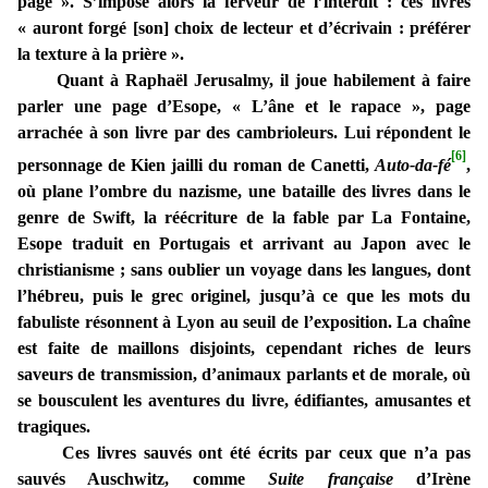
page ». S’impose alors la ferveur de l’interdit : ces livres
« auront forgé [son] choix de lecteur et d’écrivain : préférer
la texture à la prière ».
Quant à Raphaël Jerusalmy, il joue habilement à faire
parler une page d’Esope, « L’âne et le rapace », page
arrachée à son livre par des cambrioleurs. Lui répondent le
[6]
personnage de Kien jailli du roman de Canetti,
Auto-da-fé
,
où plane l’ombre du nazisme, une bataille des livres dans le
genre de Swift, la réécriture de la fable par La Fontaine,
Esope traduit en Portugais et arrivant au Japon avec le
christianisme ; sans oublier un voyage dans les langues, dont
l’hébreu, puis le grec originel, jusqu’à ce que les mots du
fabuliste résonnent à Lyon au seuil de l’exposition. La chaîne
est faite de maillons disjoints, cependant riches de leurs
saveurs de transmission, d’animaux parlants et de morale, où
se bousculent les aventures du livre, édifiantes, amusantes et
tragiques.
Ces livres sauvés ont été écrits par ceux que n’a pas
sauvés Auschwitz, comme
Suite française
d’Irène