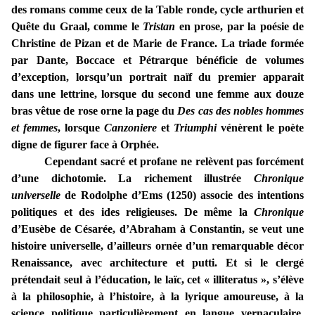
des romans comme ceux de la Table ronde, cycle arthurien et
Quête du Graal, comme le
Tristan
en prose, par la poésie de
Christine de Pizan et de Marie de France. La triade formée
par Dante, Boccace et Pétrarque bénéficie de volumes
d’exception, lorsqu’un portrait naïf du premier apparait
dans une lettrine, lorsque du second une femme aux douze
bras vêtue de rose orne la page du
Des cas des nobles hommes
et femmes
, lorsque
Canzoniere
et
Triumphi
vénèrent le poète
digne de figurer face à Orphée.
Cependant sacré et profane ne relèvent pas forcément
d’une dichotomie. La richement illustrée
Chronique
universelle
de Rodolphe d’Ems (1250) associe des intentions
politiques et des ides religieuses. De même la
Chronique
d’Eusèbe de Césarée, d’Abraham à Constantin, se veut une
histoire universelle, d’ailleurs ornée d’un remarquable décor
Renaissance, avec architecture et putti. Et si le clergé
prétendait seul à l’éducation, le laïc, cet « illiteratus », s’élève
à la philosophie, à l’histoire, à la lyrique amoureuse, à la
science politique particulièrement en langue vernaculaire.