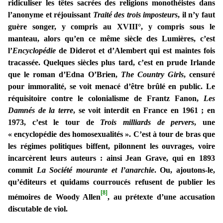
ridiculiser les têtes sacrées des religions monothéistes dans
l’anonyme et réjouissant
Traité des trois imposteurs
, il n’y faut
guère songer, y compris au XVIII°, y compris sous le
manteau, alors qu’en ce même siècle des Lumières, c’est
l’
Encyclopédie
de Diderot et d’Alembert qui est maintes fois
tracassée. Quelques siècles plus tard, c’est en prude Irlande
que le roman d’Edna O’Brien,
The Country Girls
, censuré
pour immoralité, se voit menacé d’être brûlé en public. Le
réquisitoire contre le colonialisme de Frantz Fanon,
Les
Damnés de la terre
, se voit interdit en France en 1961 ; en
1973, c’est le tour de
Trois milliards de pervers
, une
« encyclopédie des homosexualités ». C’est à tour de bras que
les régimes politiques biffent, pilonnent les ouvrages, voire
incarcèrent leurs auteurs : ainsi Jean Grave, qui en 1893
commit
La Société mourante et l’anarchie
. Ou, ajoutons-le,
qu’éditeurs et quidams courroucés refusent de publier les
[8]
mémoires de Woody Allen
, au prétexte d’une accusation
discutable de viol.