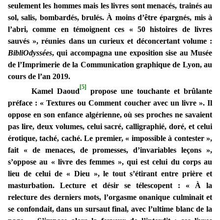
seulement les hommes mais les livres sont menacés, trainés au
sol, salis, bombardés, brulés. À moins d’être épargnés, mis à
l’abri, comme en témoignent ces « 50 histoires de livres
sauvés », réunies dans un curieux et déconcertant volume :
BibliOdyssées
, qui accompagna une exposition sise au Musée
de l’Imprimerie de la Communication graphique de Lyon, au
cours de l’an 2019.
[5]
Kamel Daoud
propose une touchante et brûlante
préface : « Textures ou Comment coucher avec un livre ». Il
oppose en son enfance algérienne, où ses proches ne savaient
pas lire, deux volumes, celui sacré, calligraphié, doré, et celui
érotique, taché, caché. Le premier, « impossible à contester »,
fait « de menaces, de promesses, d’invariables leçons »,
s’oppose au « livre des femmes », qui est celui du corps au
lieu de celui de « Dieu », le tout s’étirant entre prière et
masturbation. Lecture et désir se télescopent : « À la
relecture des derniers mots, l’orgasme onanique culminait et
se confondait, dans un sursaut final, avec l’ultime blanc de la