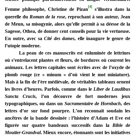
[4]
Femme philosophe, Christine de Pizan
s’illustra dans la
querelle du
Roman de la rose
, reprochant à son auteur, Jean
de Meun, sa misogynie, alors qu’elle permit à sa déesse de la
Sagesse, Othea, de donner cent conseils pour la vie vertueuse.
En outre, avec sa
Cité des dames
, elle inaugure le genre de
l’utopie moderne.
La peau de ces manuscrits est enluminée de lettrines
où s’entrelacent plantes et fleurs, de bordures où courent les
animaux. Les lettres capitales sont écrites avec de l’oxyde de
plomb rouge (ce « minum » d’où vient le mot miniature).
Mais à la fin de l’ère médiévale, de véritables tableaux ornent
les livres d’heures. Parfois, comme dans le
Liber de Laudibus
Sancta Crucis
, l’on découvre de fort modernes jeux
typographiques, ou dans un
Sacramentaire de Hornbach
, des
lettres d’or sur fond pourpre. L’on reconnait soudain les
ancêtres de la bande dessinée : l’histoire d’Adam et Eve est
figurée sur quatre bandeaux successifs dans la
Bible de
Moutier-Grandval
. Mieux encore, étonnants sont les initiatives