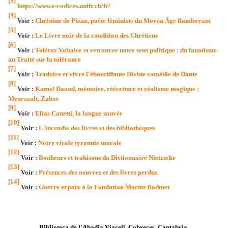
[3]
https://www.e-codices.unifr.ch/fr/
[4]
Voir :
Christine de Pizan, poète féministe du Moyen Âge flamboyant
[5]
Voir :
Le Livre noir de la condition des Chrétiens
[6]
Voir :
Tolérer Voltaire et retrouver notre sens politique : du fanatisme
au Traité sur la tolérance
[7]
Voir :
Traduire et vivre l'ébouriffante Divine comédie de Dante
[8]
Voir :
Kamel Daoud, mémoire, réécriture et réalisme magique :
Meursault, Zabor
[9]
Voir :
Elias Canetti, la langue sauvée
[10]
Voir :
L'incendie des livres et des bibliothèques
[11]
Voir :
Notre virale tyrannie morale
[12]
Voir :
Bonheurs et trahisons du Dictionnaire Nietzsche
[13]
Voir :
Présences des oeuvres et des livres perdus
[14]
Voir :
Guerre et paix à la Fondation Martin Bodmer
Biblioteca de l'Abadia Viaceli, Cobreces, Cantabria.