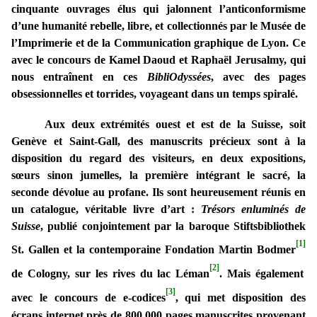
cinquante ouvrages élus qui jalonnent l’anticonformisme
d’une humanité rebelle, libre, et collectionnés par le Musée de
l’Imprimerie et de la Communication graphique de Lyon. Ce
avec le concours de Kamel Daoud et Raphaël Jerusalmy, qui
nous entraînent en ces
BibliOdyssées
, avec des pages
obsessionnelles et torrides, voyageant dans un temps spiralé.
Aux deux extrémités ouest et est de la Suisse, soit
Genève et Saint-Gall, des manuscrits précieux sont à la
disposition du regard des visiteurs, en deux expositions,
sœurs sinon jumelles, la première intégrant le sacré, la
seconde dévolue au profane. Ils sont heureusement réunis en
un catalogue, véritable livre d’art :
Trésors enluminés de
Suisse
, publié conjointement par la baroque Stiftsbibliothek
[1]
St. Gallen et la contemporaine Fondation Martin Bodmer
[2]
de Cologny, sur les rives du lac Léman
. Mais également
[3]
avec le concours de e-codices
, qui met disposition des
écrans internet près de 800 000 pages manuscrites provenant