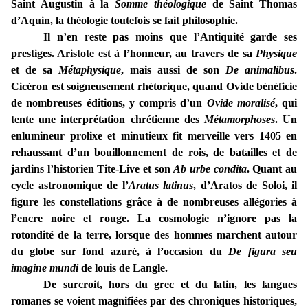
Saint Augustin à la
Somme théologique
de Saint Thomas
d’Aquin, la théologie toutefois se fait philosophie.
Il n’en reste pas moins que l’Antiquité garde ses
prestiges. Aristote est à l’honneur, au travers de sa
Physique
et de sa
Métaphysique
, mais aussi de son
De animalibus
.
Cicéron est soigneusement rhétorique, quand Ovide bénéficie
de nombreuses éditions, y compris d’un
Ovide moralisé
, qui
tente une interprétation chrétienne des
Métamorphoses
. Un
enlumineur prolixe et minutieux fit merveille vers 1405 en
rehaussant d’un bouillonnement de rois, de batailles et de
jardins l’historien Tite-Live et son
Ab urbe condita
. Quant au
cycle astronomique de l’
Aratus latinus
, d’Aratos de Soloi, il
figure les constellations grâce à de nombreuses allégories à
l’encre noire et rouge. La cosmologie n’ignore pas la
rotondité de la terre, lorsque des hommes marchent autour
du globe sur fond azuré, à l’occasion du
De figura seu
imagine mundi
de louis de Langle.
De surcroit, hors du grec et du latin, les langues
romanes se voient magnifiées par des chroniques historiques,