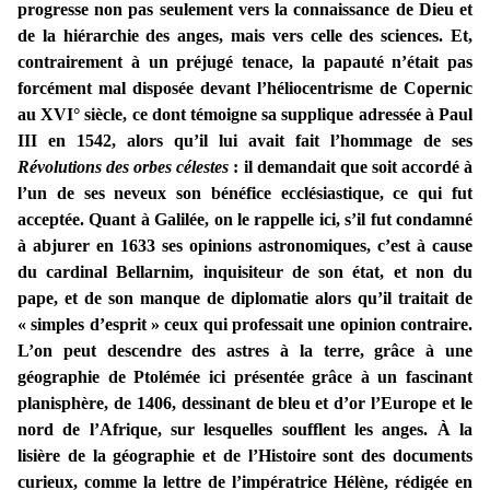
progresse non pas seulement vers la connaissance de Dieu et
de la hiérarchie des anges, mais vers celle des sciences. Et,
contrairement à un préjugé tenace, la papauté n’était pas
forcément mal disposée devant l’héliocentrisme de Copernic
au XVI° siècle, ce dont témoigne sa supplique adressée à Paul
III en 1542, alors qu’il lui avait fait l’hommage de ses
Révolutions des orbes célestes
: il demandait que soit accordé à
l’un de ses neveux son bénéfice ecclésiastique, ce qui fut
acceptée. Quant à Galilée, on le rappelle ici, s’il fut condamné
à abjurer en 1633 ses opinions astronomiques, c’est à cause
du cardinal Bellarnim, inquisiteur de son état, et non du
pape, et de son manque de diplomatie alors qu’il traitait de
« simples d’esprit » ceux qui professait une opinion contraire.
L’on peut descendre des astres à la terre, grâce à une
géographie de Ptolémée ici présentée grâce à un fascinant
planisphère, de 1406, dessinant de bleu et d’or l’Europe et le
nord de l’Afrique, sur lesquelles soufflent les anges. À la
lisière de la géographie et de l’Histoire sont des documents
curieux, comme la lettre de l’impératrice Hélène, rédigée en