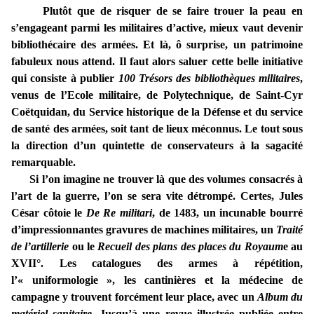
Plutôt que de risquer de se faire trouer la peau en
s’engageant parmi les militaires d’active, mieux vaut devenir
bibliothécaire des armées. Et là, ô surprise, un patrimoine
fabuleux nous attend. Il faut alors saluer cette belle initiative
qui consiste à publier
100 Trésors des bibliothèques militaires
,
venus de l’Ecole militaire, de Polytechnique, de Saint-Cyr
Coëtquidan, du Service historique de la Défense et du service
de santé des armées, soit tant de lieux méconnus. Le tout sous
la direction d’un quintette de conservateurs à la sagacité
remarquable.
Si l’on imagine ne trouver là que des volumes consacrés à
l’art de la guerre, l’on se sera vite détrompé. Certes, Jules
César côtoie le
De Re militari
, de 1483, un incunable bourré
d’impressionnantes gravures de machines militaires, un
Traité
de l’artillerie
ou le
Recueil des plans des places du Royaum
e au
XVII°. Les catalogues des armes à répétition,
l’« uniformologie », les cantinières et la médecine de
campagne y trouvent forcément leur place, avec un
Album du
matériel sanitaire
. Jusqu’à une revue illustrée publiée entre