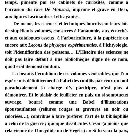
temps, pimenté par les cabinets de curiosités, comme à
l’occasion du rare
De Monstris
, imprimé et gravé en 1665,
aux figures fascinantes et effrayantes.
De même, les sciences et techniques fournissent leurs lots
de stupéfiants volumes, consacrés à l’anatomie, aux écorchés
et aux catalogues osseux, à l’arboriculture, à la papèterie ou
encore aux
Leçons de physique expérimentales
, à l’ichtyologie,
soit l’identification des poissons… L’Histoire des sciences ne
doit pas faire défaut à une bibliothèque digne de ce nom,
quod erat demonstrandum.
La beauté, l’érudition de ces volumes vénérables, que l’on
espère mis définitivement à l’abri des conflits par ceux qui ont
paradoxalement la charge d’y participer, n’est plus à
démontrer. Et le plaisir de feuilleter en paix un si somptueux
ouvrage, bourré comme une Babel d’illustrations
époustouflantes (reliures rouges et gravures en noir ou
coloriées…), contribue à faire préférer l’art de la bibliophilie
à celui de la guerre ; quoique disait Jules César (à moins que
cela vienne de Thucydide ou de Végèce) : « Si tu veux la paix,