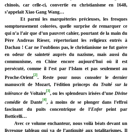
chinois, car celle-ci, convertie eu christianisme en 1648,
s’appelait Xiao Gang Wang…
Et parmi les marquèteries précieuses, les fresques
somptueusement colorées, quelle surprise de remarquer ce
qui n’a l’air que d’un pauvret cahier, pourtant de la main du
Père Andreas Rieser, répertoriant les religieux entrés à
Dachau ! Car ne l’oublions pas, le christianisme ne fut guère
en odeur de sainteté auprès du nazisme, mais aussi du
communisme, en Chine encore aujourd’hui où il est
persécuté, comme il l’est par l’Islam et pas seulement au
[2]
Proche-Orient
. Reste pour nous consoler le dernier
manuscrit de Mozart, l’édition princeps du
Traité sur la
[3]
tolérance
de Voltaire
, ou les splendeurs irisées d’une
Divine
[4]
comédie
de Dante
, à moins de se plonger dans l’effroi
fascinant du puits concentrique de l’
Enfer
peint par
Botticelli…
Avec ce volume enchanteur, nous voilà béats devant un
livresque tableau qui va de l’antiquité aux totalitarismes. Il