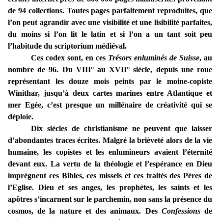
de 94 collections. Toutes pages parfaitement reproduites, que
l’on peut agrandir avec une visibilité et une lisibilité parfaites,
du moins si l’on lit le latin et si l’on a un tant soit peu
l’habitude du scriptorium médiéval.
Ces codex sont, en ces
Trésors enluminés de Suisse
, au
nombre de 96. Du VIII° au XVII° siècle, depuis une roue
représentant les douze mois peints par le moine-copiste
Winithar, jusqu’à deux cartes marines entre Atlantique et
mer Egée, c’est presque un millénaire de créativité qui se
déploie.
Dix siècles de christianisme ne peuvent que laisser
d’abondantes traces écrites. Malgré la brièveté alors de la vie
humaine, les copistes et les enlumineurs avaient l’éternité
devant eux. La vertu de la théologie et l’espérance en Dieu
imprègnent ces Bibles, ces missels et ces traités des Pères de
l’Eglise. Dieu et ses anges, les prophètes, les saints et les
apôtres s’incarnent sur le parchemin, non sans la présence du
cosmos, de la nature et des animaux. Des
Confessions
de