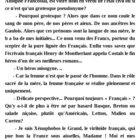
Adolphe Francostal, est votre nom en vertu de l'état civil ou si
ce n'est qu'un grotesque pseudonyme?
- Pourquoi grotesque ? Alors que dans ce nom coule le
sang de mon père, de nos pères et aïeux. De nos ancêtres les
Gaulois. Alors que ces prénoms sont la langue de ma mère, le
b a ba de mes initiales... Ce nom venu des Francs, porteur du
sceptre de la pure lignée des Français. Enfin vous savez que
l'écrivain français Henry de Montherlant appela Costals le fin
héros d'un de ses meilleurs romans...
- Un héros misogyne. ..
- Car la femme n'est que le passé de l'homme. Dans le rôle
sacré de la mère, la femme française se réalise pleinement et
uniquement.
- Délicate perspective... Pourquoi toujours « Français » ?
Qu'y a-t-il de plus à être né par hasard Basque, Breton ou
salade niçoise, plutôt qu'Américain, Letton, Malien ou
Coréen?
- Je suis Xénophobos le Grand, le viriloïde français, qui
pue bon la France sous aisselles, Madame ! Moi et mes