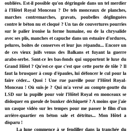
oubliées. Est-il possible qu'on dégringole dans un tel merdier
à l'Hôtel Royal Monceau ? De tels monceaux de planches,
marches contremarches, gravats, poubelles déglinguées
contre le béton nu et cloqué ? Un tas de couvertures pourries
sur le palier ironise la forme humaine, ou de la chrysalide
avec ses plis, manches et capuche dans un estuaire d'ordures,
pelures, boites de conserves et leur jus répandu... Encore un
de ces vieux juifs venus des Balkans et fuyant la guerre
arabo-serbe. Sont-ce les bas-fonds qui supportent le luxe du
Grand Hôtel ? Qu'est-ce que c'est que cette porte de tôle ? Il
faut la brusquer à coup d'épaules, lui défoncer le cul pour la
faire céder... Quoi ! Une rue pareille pour l’Hôtel Royal-
Monceau ! Où suis-je ? Qui m'a versé au compte-goutte du
LSD sur la pupille pour voir l'Hôtel Royal en monceaux se
disloquer en gueule de bunker déchiqueté ? A moins que j'aie
un casque vidéo sur les tempes pour me passer le film d'un
arrière-quartier en béton sale et détritus... Mon Hôtel a
disparu !
La lune commence à se fendiller dans la tranchée du