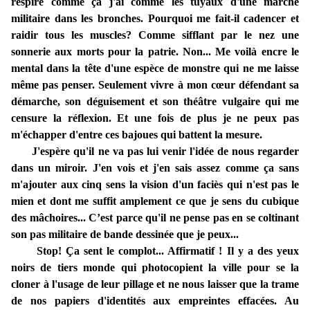
respire comme ça j'ai comme les tuyaux d'une marche
militaire dans les bronches. Pourquoi me fait-il cadencer et
raidir tous les muscles? Comme sifflant par le nez une
sonnerie aux morts pour la patrie. Non... Me voilà encre le
mental dans la tête d'une espèce de monstre qui ne me laisse
même pas penser. Seulement vivre à mon cœur défendant sa
démarche, son déguisement et son théâtre vulgaire qui me
censure la réflexion. Et une fois de plus je ne peux pas
m'échapper d'entre ces bajoues qui battent la mesure.
J'espère qu'il ne va pas lui venir l'idée de nous regarder
dans un miroir. J'en vois et j'en sais assez comme ça sans
m'ajouter aux cinq sens la vision d'un faciès qui n'est pas le
mien et dont me suffit amplement ce que je sens du cubique
des mâchoires... C’est parce qu'il ne pense pas en se coltinant
son pas militaire de bande dessinée que je peux...
Stop! Ça sent le complot... Affirmatif ! Il y a des yeux
noirs de tiers monde qui photocopient la ville pour se la
cloner à l'usage de leur pillage et ne nous laisser que la trame
de nos papiers d'identités aux empreintes effacées. Au