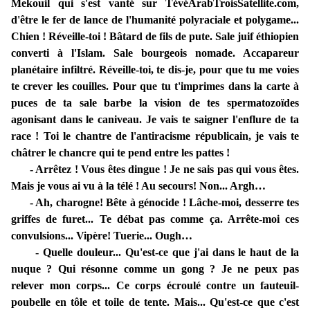
Mekouil qui s'est vanté sur TévéArabTroisSatellite.com,
d'être le fer de lance de l'humanité polyraciale et polygame...
Chien ! Réveille-toi ! Bâtard de fils de pute. Sale juif éthiopien
converti à l'Islam. Sale bourgeois nomade. Accapareur
planétaire infiltré. Réveille-toi, te dis-je, pour que tu me voies
te crever les couilles. Pour que tu t'imprimes dans la carte à
puces de ta sale barbe la vision de tes spermatozoïdes
agonisant dans le caniveau. Je vais te saigner l'enflure de ta
race ! Toi le chantre de l'antiracisme républicain, je vais te
châtrer le chancre qui te pend entre les pattes !
- Arrêtez ! Vous êtes dingue ! Je ne sais pas qui vous êtes.
Mais je vous ai vu à la télé ! Au secours! Non... Argh…
- Ah, charogne! Bête à génocide ! Lâche-moi, desserre tes
griffes de furet... Te débat pas comme ça. Arrête-moi ces
convulsions... Vipère! Tuerie... Ough…
- Quelle douleur... Qu'est-ce que j'ai dans le haut de la
nuque ? Qui résonne comme un gong ? Je ne peux pas
relever mon corps... Ce corps écroulé contre un fauteuil-
poubelle en tôle et toile de tente. Mais... Qu'est-ce que c'est