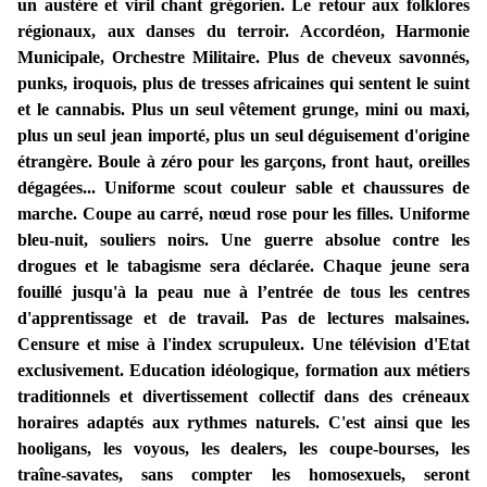
un austère et viril chant grégorien. Le retour aux folklores
régionaux, aux danses du terroir. Accordéon, Harmonie
Municipale, Orchestre Militaire. Plus de cheveux savonnés,
punks, iroquois, plus de tresses africaines qui sentent le suint
et le cannabis. Plus un seul vêtement grunge, mini ou maxi,
plus un seul jean importé, plus un seul déguisement d'origine
étrangère. Boule à zéro pour les garçons, front haut, oreilles
dégagées... Uniforme scout couleur sable et chaussures de
marche. Coupe au carré, nœud rose pour les filles. Uniforme
bleu-nuit, souliers noirs. Une guerre absolue contre les
drogues et le tabagisme sera déclarée. Chaque jeune sera
fouillé jusqu'à la peau nue à l’entrée de tous les centres
d'apprentissage et de travail. Pas de lectures malsaines.
Censure et mise à l'index scrupuleux. Une télévision d'Etat
exclusivement. Education idéologique, formation aux métiers
traditionnels et divertissement collectif dans des créneaux
horaires adaptés aux rythmes naturels. C'est ainsi que les
hooligans, les voyous, les dealers, les coupe-bourses, les
traîne-savates, sans compter les homosexuels, seront