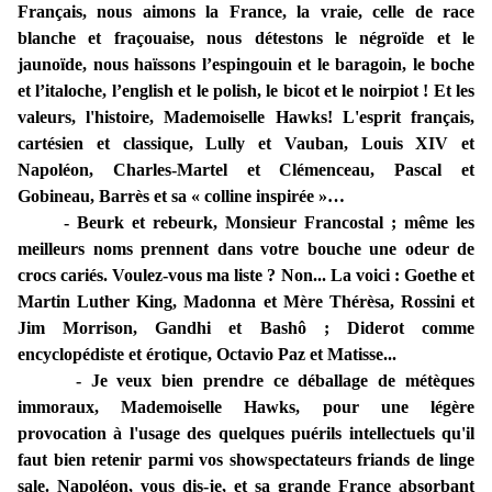
Français, nous aimons la France, la vraie, celle de race
blanche et fraçouaise, nous détestons le négroïde et le
jaunoïde, nous haïssons l’espingouin et le baragoin, le boche
et l’italoche, l’english et le polish, le bicot et le noirpiot ! Et les
valeurs, l'histoire, Mademoiselle Hawks! L'esprit français,
cartésien et classique, Lully et Vauban, Louis XIV et
Napoléon, Charles-Martel et Clémenceau, Pascal et
Gobineau, Barrès et sa « colline inspirée »…
- Beurk et rebeurk, Monsieur Francostal ; même les
meilleurs noms prennent dans votre bouche une odeur de
crocs cariés. Voulez-vous ma liste ? Non... La voici : Goethe et
Martin Luther King, Madonna et Mère Thérèsa, Rossini et
Jim Morrison, Gandhi et Bashô ; Diderot comme
encyclopédiste et érotique, Octavio Paz et Matisse...
- Je veux bien prendre ce déballage de métèques
immoraux, Mademoiselle Hawks, pour une légère
provocation à l'usage des quelques puérils intellectuels qu'il
faut bien retenir parmi vos showspectateurs friands de linge
sale. Napoléon, vous dis-je, et sa grande France absorbant