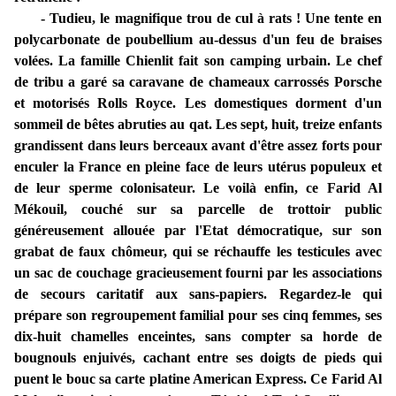
- Tudieu, le magnifique trou de cul à rats ! Une tente en
polycarbonate de poubellium au-dessus d'un feu de braises
volées. La famille Chienlit fait son camping urbain. Le chef
de tribu a garé sa caravane de chameaux carrossés Porsche
et motorisés Rolls Royce. Les domestiques dorment d'un
sommeil de bêtes abruties au qat. Les sept, huit, treize enfants
grandissent dans leurs berceaux avant d'être assez forts pour
enculer la France en pleine face de leurs utérus populeux et
de leur sperme colonisateur. Le voilà enfin, ce Farid Al
Mékouil, couché sur sa parcelle de trottoir public
généreusement allouée par l'Etat démocratique, sur son
grabat de faux chômeur, qui se réchauffe les testicules avec
un sac de couchage gracieusement fourni par les associations
de secours caritatif aux sans-papiers. Regardez-le qui
prépare son regroupement familial pour ses cinq femmes, ses
dix-huit chamelles enceintes, sans compter sa horde de
bougnouls enjuivés, cachant entre ses doigts de pieds qui
puent le bouc sa carte platine American Express. Ce Farid Al