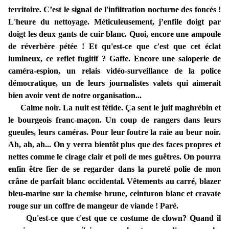
territoire. C’est le signal de l'infiltration nocturne des foncés !
L'heure du nettoyage. Méticuleusement, j’enfile doigt par
doigt les deux gants de cuir blanc. Quoi, encore une ampoule
de réverbère pétée ! Et qu'est-ce que c'est que cet éclat
lumineux, ce reflet fugitif ? Gaffe. Encore une saloperie de
caméra-espion, un relais vidéo-surveillance de la police
démocratique, un de leurs journalistes valets qui aimerait
bien avoir vent de notre organisation...
Calme noir. La nuit est fétide. Ça sent le juif maghrébin et
le bourgeois franc-maçon. Un coup de rangers dans leurs
gueules, leurs caméras. Pour leur foutre la raie au beur noir.
Ah, ah, ah... On y verra bientôt plus que des faces propres et
nettes comme le cirage clair et poli de mes guêtres. On pourra
enfin être fier de se regarder dans la pureté polie de mon
crâne de parfait blanc occidental. Vêtements au carré, blazer
bleu-marine sur la chemise brune, ceinturon blanc et cravate
rouge sur un coffre de mangeur de viande ! Paré.
Qu'est-ce que c'est que ce costume de clown? Quand il