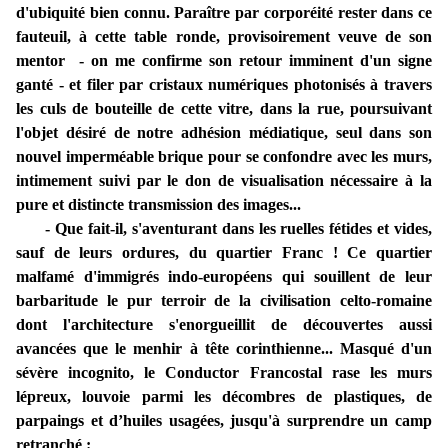
d'ubiquité bien connu. Paraître par corporéité rester dans ce
fauteuil, à cette table ronde, provisoirement veuve de son
mentor - on me confirme son retour imminent d'un signe
ganté - et filer par cristaux numériques photonisés à travers
les culs de bouteille de cette vitre, dans la rue, poursuivant
l'objet désiré de notre adhésion médiatique, seul dans son
nouvel imperméable brique pour se confondre avec les murs,
intimement suivi par le don de visualisation nécessaire à la
pure et distincte transmission des images...
- Que fait-il, s'aventurant dans les ruelles fétides et vides,
sauf de leurs ordures, du quartier Franc ! Ce quartier
malfamé d'immigrés indo-européens qui souillent de leur
barbaritude le pur terroir de la civilisation celto-romaine
dont l'architecture s'enorgueillit de découvertes aussi
avancées que le menhir à tête corinthienne... Masqué d'un
sévère incognito, le Conductor Francostal rase les murs
lépreux, louvoie parmi les décombres de plastiques, de
parpaings et d’huiles usagées, jusqu'à surprendre un camp
retranché :