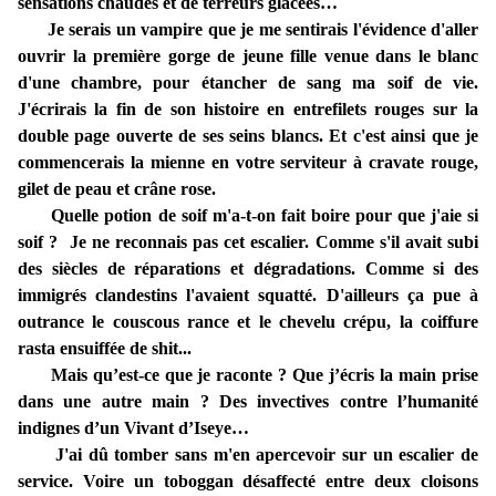
sensations chaudes et de terreurs glacées…
Je serais un vampire que je me sentirais l'évidence d'aller
ouvrir la première gorge de jeune fille venue dans le blanc
d'une chambre, pour étancher de sang ma soif de vie.
J'écrirais la fin de son histoire en entrefilets rouges sur la
double page ouverte de ses seins blancs. Et c'est ainsi que je
commencerais la mienne en votre serviteur à cravate rouge,
gilet de peau et crâne rose.
Quelle potion de soif m'a-t-on fait boire pour que j'aie si
soif ? Je ne reconnais pas cet escalier. Comme s'il avait subi
des siècles de réparations et dégradations. Comme si des
immigrés clandestins l'avaient squatté. D'ailleurs ça pue à
outrance le couscous rance et le chevelu crépu, la coiffure
rasta ensuiffée de shit...
Mais qu’est-ce que je raconte ? Que j’écris la main prise
dans une autre main ? Des invectives contre l’humanité
indignes d’un Vivant d’Iseye…
J'ai dû tomber sans m'en apercevoir sur un escalier de
service. Voire un toboggan désaffecté entre deux cloisons