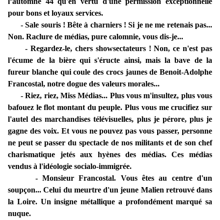
l’automne 44 qu'en vertu d'une permission exceptionnelle
pour bons et loyaux services.
- Sale souris ! Bête à charniers ! Si je ne me retenais pas...
Non. Raclure de médias, pure calomnie, vous dis-je...
- Regardez-le, chers showsectateurs ! Non, ce n'est pas
l'écume de la bière qui s'éructe ainsi, mais la bave de la
fureur blanche qui coule des crocs jaunes de Benoit-Adolphe
Francostal, notre dogue des valeurs morales...
- Riez, riez, Miss Médias... Plus vous m'insultez, plus vous
bafouez le flot montant du peuple. Plus vous me crucifiez sur
l'autel des marchandises télévisuelles, plus je pérore, plus je
gagne des voix. Et vous ne pouvez pas vous passer, personne
ne peut se passer du spectacle de nos militants et de son chef
charismatique jetés aux hyènes des médias. Ces médias
vendus à l'idéologie socialo-immigrée.
- Monsieur Francostal. Vous êtes au centre d'un
soupçon... Celui du meurtre d'un jeune Malien retrouvé dans
la Loire. Un insigne métallique a profondément marqué sa
nuque.