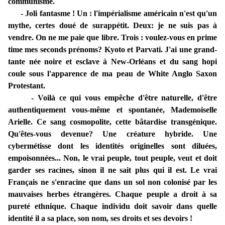
communisme.
- Joli fantasme ! Un : l'impérialisme américain n'est qu'un
mythe, certes doué de surappétit. Deux: je ne suis pas à
vendre. On ne me paie que libre. Trois : voulez-vous en prime
time mes seconds prénoms? Kyoto et Parvati. J'ai une grand-
tante née noire et esclave à New-Orléans et du sang hopi
coule sous l'apparence de ma peau de White Anglo Saxon
Protestant.
- Voilà ce qui vous empêche d'être naturelle, d'être
authentiquement vous-même et spontanée, Mademoiselle
Arielle. Ce sang cosmopolite, cette bâtardise transgénique.
Qu'êtes-vous devenue? Une créature hybride. Une
cybermétisse dont les identités originelles sont diluées,
empoisonnées... Non, le vrai peuple, tout peuple, veut et doit
garder ses racines, sinon il ne sait plus qui il est. Le vrai
Français ne s'enracine que dans un sol non colonisé par les
mauvaises herbes étrangères. Chaque peuple a droit à sa
pureté ethnique. Chaque individu doit savoir dans quelle
identité il a sa place, son nom, ses droits et ses devoirs !