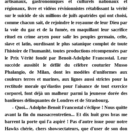
artisanaux, gastronomiques et culturels nationaux et
régionaux, livre et vidéos révisionnistes rétablissant la vérité
sur le suicide de six millions de juifs apatrides qui ont choisi,
comme chacun sait, de rejoindre le royaume de leur Dieu par
la voie du gaz et de la fumée, en maquillant leur sacrifice
rituel en crime aryen pour salir les peuples germain, celte,
slave et latin, ourdissant le plus satanique complot de toute
l'histoire de l'humanité, toutes productions récompensées par
le Prix Vérité fondé par Benoit-AdoIphe Francostal. Leur
succède aussitôt le défilé du célèbre couturier Musso
Phalangio, de Milan, dont les modèles d'uniformes aux
couleurs terres et marines, aux lignes aussi strictes pour la
rectitude morale qu'élastiss pour l'aisance de tout exercice
corporel, font déjà un malheur parmi la jeunesse dorée des
banlieues délinquantes de Londres et de Strasbourg.
- Quoi... Adolphe-Benoit Francostal s'éclipse ! Nous quitte
avant la fin du massacrentretien... Et dix huit gros bras me
barrent la porte qui l'a aspiré ! Pas d'autre issue pour notre
Hawks chérie, chers showsectateurs, que d'user de son don