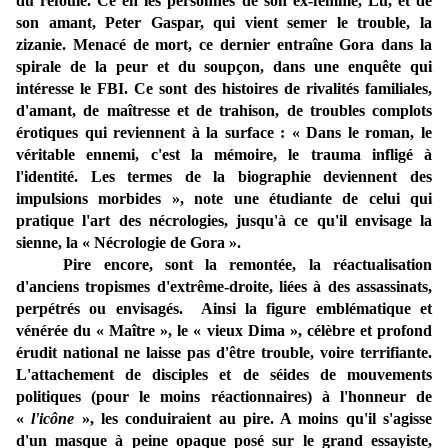
du refoulé. Ce en les personnes de son ex-femme, Lu, et de
son amant, Peter Gaspar, qui vient semer le trouble, la
zizanie. Menacé de mort, ce dernier entraîne Gora dans la
spirale de la peur et du soupçon, dans une enquête qui
intéresse le FBI. Ce sont des histoires de rivalités familiales,
d'amant, de maîtresse et de trahison, de troubles complots
érotiques qui reviennent à la surface : « Dans le roman, le
véritable ennemi, c'est la mémoire, le trauma infligé à
l'identité. Les termes de la biographie deviennent des
impulsions morbides
», note une étudiante de celui qui
pratique l'art des nécrologies, jusqu'à ce qu'il envisage la
sienne, la « Nécrologie de Gora ».
Pire encore, sont la remontée, la réactualisation
d'anciens tropismes d'extrême-droite, liées à des assassinats,
perpétrés ou envisagés. Ainsi la figure emblématique et
vénérée du « Maître », le « vieux Dima », célèbre et profond
érudit national ne laisse pas d'être trouble, voire terrifiante.
L'attachement de disciples et de séides de mouvements
politiques (pour le moins réactionnaires) à l'honneur de
«
l'icône
», les conduiraient au pire. A moins qu'il s'agisse
d'un masque à peine opaque posé sur le grand essayiste,