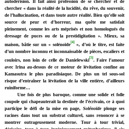
autodérision. Il fait ainsi profession de se
chercher et de
chercher « dans la réalité de la lucidité, du rêve, du souvenir,
de l’hallucination, et dans toute autre réalité. Bien qu’elle soit
source de peur et d’horreur,
ma
quête
me
satisfait
pleinement, comme les arts méprisés et non homologués du
dressage de puces ou de la prestidigitation
». Mieux, sa
[4]
maison, bâtie sur un « solénoïde
», d’où le titre, est faite
d’un nombre inconnu et inconnaissable de pièces, escaliers et
[5]
couloirs, non loin de celle de Danielewski
. Faire l’amour
avec Irina au-dessus de ce moteur de lévitation confine au
Kamasutra le plus paradisiaque. De plus un tel sous-sol
risque d’entraîner la lévitation de la ville entière, d’ailleurs
ruiniforme…
Une fois de plus baroque, comme une solide et folle
coupole qui chapeauterait la destinée de l’écrivain, ce à quoi
participe le défi de la mise en page,
Solénoïde
plonge ses
racines dans tout un substrat culturel, sans renoncer à se
montrer outrageusement moderne. Tour à tour trivial,