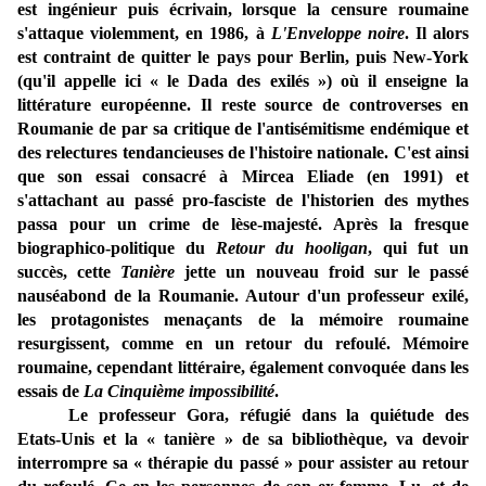
est ingénieur puis écrivain, lorsque la censure roumaine
s'attaque violemment, en 1986, à
L
'Enveloppe noire
. Il alors
est contraint de quitter le pays pour Berlin, puis New-York
(qu'il appelle ici « le Dada des exilés
») où il enseigne la
littérature européenne. Il reste source de controverses en
Roumanie de par sa critique de l'antisémitisme endémique et
des relectures tendancieuses de l'histoire nationale. C'est ainsi
que son essai consacré à Mircea Eliade (en 1991) et
s'attachant au passé pro-fasciste de l'historien des mythes
passa pour un crime de lèse-majesté. Après la fresque
biographico-politique du
Retour du hooligan
, qui fut un
succès, cette
Tanière
jette un nouveau froid sur le passé
nauséabond de la Roumanie. Autour d'un professeur exilé,
les protagonistes menaçants de la mémoire roumaine
resurgissent,
comme en un retour du refoulé
. Mémoire
roumaine, cependant littéraire, également convoquée dans les
essais de
La Cinquième impossibilité
.
Le professeur Gora, réfugié dans la quiétude des
Etats-Unis et la « tanière » de sa bibliothèque, va devoir
interrompre sa « thérapie du passé » pour assister au retour