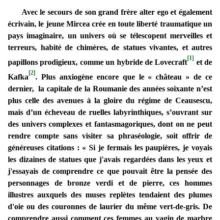
Avec le secours de son grand frère alter ego et également
écrivain, le jeune Mircea crée en toute liberté traumatique un
pays imaginaire, un univers où se télescopent merveilles et
terreurs, habité de chimères, de statues vivantes, et autres
[1]
papillons prodigieux, comme un hybride de Lovecraft
et de
[2]
Kafka
. Plus anxiogène encore que le « château » de ce
dernier, la capitale de la Roumanie des années soixante n’est
plus celle des avenues à la gloire du régime de Ceausescu,
mais d’un écheveau de ruelles labyrinthiques, s’ouvrant sur
des univers complexes et fantasmagoriques, dont on ne peut
rendre compte sans visiter sa phraséologie, soit offrir de
généreuses citations : « Si je fermais les paupières, je voyais
les dizaines de statues que j'avais regardées dans les yeux et
j'essayais de comprendre ce que pouvait être la pensée des
personnages de bronze verdi et de pierre, ces hommes
illustres auxquels des muses replètes tendaient des plumes
d'oie ou des couronnes de laurier du même vert-de-gris. De
comprendre aussi comment ces femmes au vagin de marbre