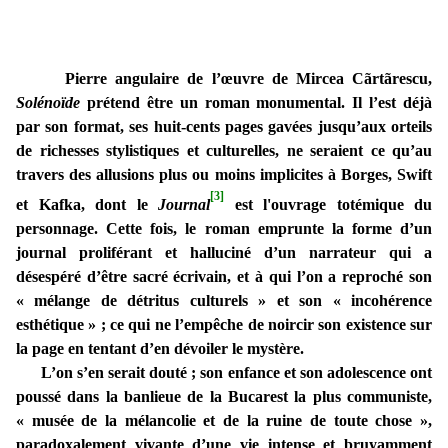
Pierre angulaire de l’œuvre de Mircea Cãrtãrescu,
Solénoïde
prétend être un roman monumental. Il l’est déjà
par son format, ses huit-cents pages gavées jusqu’aux orteils
de richesses stylistiques et culturelles, ne seraient ce qu’au
travers des allusions plus ou moins implicites à Borges, Swift
[3]
et Kafka, dont le
Journal
est l'ouvrage totémique du
personnage.
Cette fois, le roman emprunte la forme d’un
journal proliférant et halluciné d’un narrateur qui a
désespéré d’être sacré écrivain, et à qui l’on a reproché son
« mélange de détritus culturels » et son « incohérence
esthétique » ; ce qui ne l’empêche de noircir son existence sur
la page en tentant d’en dévoiler le mystère.
L’on s’en serait douté ; son enfance et son adolescence ont
poussé dans la banlieue de la Bucarest la plus communiste,
« musée de la mélancolie et de la ruine de toute chose »,
paradoxalement vivante d’une vie intense et bruyamment