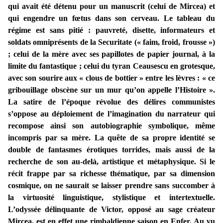
qui avait été détenu pour un manuscrit (celui de Mircea) et
qui engendre un fœtus dans son cerveau. Le tableau du
régime est sans pitié : pauvreté, disette, informateurs et
soldats omniprésents de la Securitate (« faim, froid, frousse »)
; celui de la mère avec ses papillotes de papier journal, à la
limite du fantastique ; celui du tyran Ceausescu en grotesque,
avec son sourire aux « clous de bottier » entre les lèvres : « ce
gribouillage obscène sur un mur qu’on appelle l’Histoire ».
La satire de l’époque révolue des délires communistes
s’oppose au déploiement de l’imagination du narrateur qui
recompose ainsi son autobiographie symbolique, même
incompris par sa mère. La quête de sa propre identité se
double de fantasmes érotiques torrides, mais aussi de la
recherche de son au-delà, artistique et métaphysique. Si le
récit frappe par sa richesse thématique, par sa dimension
cosmique, on ne saurait se laisser prendre sans succomber à
la virtuosité linguistique, stylistique et intertextuelle.
L’odyssée délinquante de Victor, opposé au sage créateur
Mircea, est en effet une rimbaldienne saison en Enfer. Au vu