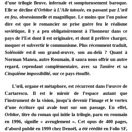
d’une trilogie fleuve, infernale et somptueusement baroque.
Elle se décline d’
Orbitor
à
L’Aile tatouée
, en passant par
L’œil
en feu
, obsessionnelle et magnifique. Le moins que l’on puisse
dire est que le romancier ne prise guère feu le réalisme
soviétique, il y a peu obligatoirement à l’honneur dans ce
pays de l’Est dont il est originaire, et dont il préfère charger,
moquer et subvertir le communisme. Plus récemment traduit,
Solénoïde
est-il son grand-œuvre, son au-delà ? Quant à
Norman Manea, autre Roumain, il saura nous offrir un autre
regard, cependant complémentaire, avec sa
Tanière
et sa
Cinquième impossibilité
, sur ce pays étouffé.
L’œil, organe et métaphore, est récurrent dans l’œuvre de
Cartarescu. Il est le miroir de l’espace autant que
l’instrument de la vision, jusqu’à devenir l’image et le vortex
d’une écriture qui avale tout sur son passage. En effet,
Orbitor
, titre du roman qui initie la trilogie, paru en roumain
en 1996, signifie « aveuglement ». Cet opus de 400 pages,
d’abord publié en 1999 chez Denoël, a été réédité en Folio SF,