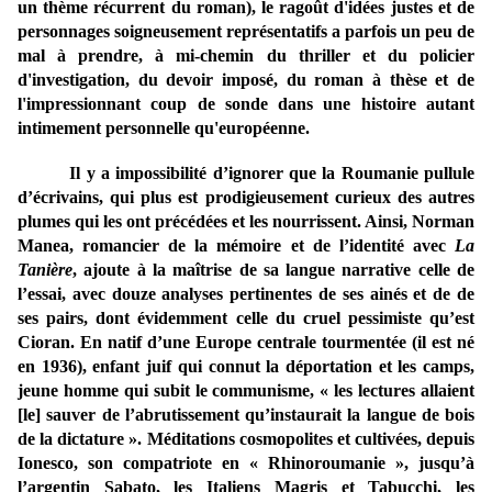
un thème récurrent du roman), le ragoût d'idées justes et de
personnages soigneusement représentatifs a parfois un peu de
mal à prendre, à mi-chemin du thriller et du policier
d'investigation, du devoir imposé, du roman à thèse et de
l'impressionnant coup de sonde dans une histoire autant
intimement personnelle qu'européenne.
Il y a impossibilité d’ignorer que la Roumanie pullule
d’écrivains, qui plus est prodigieusement curieux des autres
plumes qui les ont précédées et les nourrissent. Ainsi, Norman
Manea, romancier de la mémoire et de l’identité avec
La
Tanière
, ajoute à la maîtrise de sa langue narrative celle de
l’essai, avec douze analyses pertinentes de ses ainés et de de
ses pairs, dont évidemment celle du cruel pessimiste qu’est
Cioran. En natif d’une Europe centrale tourmentée (il est né
en 1936), enfant juif qui connut la déportation et les camps,
jeune homme qui subit le communisme, « les lectures allaient
[le] sauver de l’abrutissement qu’instaurait la langue de bois
de la dictature ». Méditations cosmopolites et cultivées, depuis
Ionesco, son compatriote en « Rhinoroumanie », jusqu’à
l’argentin Sabato, les Italiens Magris et Tabucchi, les