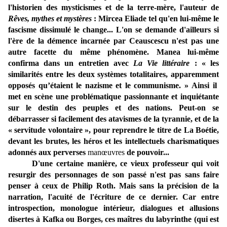
l'historien des mysticismes et de la terre-mère, l'auteur de
Rêves, mythes et mystères
: Mircea Eliade tel qu'en lui-même le
fascisme dissimulé le change... L'on se demande d'ailleurs si
l'ère de la démence incarnée par Ceauscescu n'est pas une
autre facette du même phénomène. Manea lui-même
confirma dans un entretien avec
La Vie littéraire
: «
les
similarités entre les deux systèmes totalitaires, apparemment
opposés qu’étaient le nazisme et le communisme.
»
Ainsi il
met en scène une problématique passionnante et inquiétante
sur le destin des peuples et des nations. Peut-on se
débarrasser si facilement des atavismes de la tyrannie, et de la
« servitude volontaire
», pour reprendre le titre de La Boétie,
devant les brutes, les héros et les intellectuels charismatiques
adonnés aux perverses
manœuvres
de pouvoir...
D'une certaine manière, ce vieux professeur qui voit
resurgir des personnages de son passé n'est pas sans faire
penser à ceux de Philip Roth. Mais sans la précision de la
narration, l'acuité de l'écriture de ce dernier. Car entre
introspection, monologue intérieur, dialogues et allusions
disertes à Kafka ou Borges, ces maîtres du labyrinthe (qui est