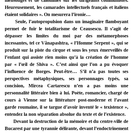
mensonges et de calomnies sur les dirigeants communistes.
Heureusement, les camarades intellectuels français et italiens
étaient solidaires ». On mesurera l’ironie…
Seule, l’autopropulsion dans un imaginaire flamboyant
permet de fuir le totalitarisme de Ceausescu. Il s’agit de
dépasser les limites du moi par des métamorphoses
incessantes, tel ce Vânapashtra, « l’Homme Serpent », qui se
produit sur la piste du cirque et sous les yeux émerveillés de
l’enfant qui assiste rien moins qu’à la création de l’homme
par « l’œil de Shiva ». C’est ainsi que l’on a pu évoquer
l’influence de Borges. Peut-être… S’il n’a pas toutes ses
perspectives métaphysiques, ses personnages typés, sa
concision, Mircea Cartarescu n’en a pas moins une
personnalité littéraire bien à lui. Poète, romancier, chargé de
cours à Vienne sur la littérature post-moderne et l’avant
garde roumaine, il se targue d’avoir inventé le « texistence »,
entendez la non séparation absolue du texte et de l’existence.
Devant la destruction de la mémoire et du centre-ville de
Bucarest par une tyrannie délirante, devant l’endoctrinement