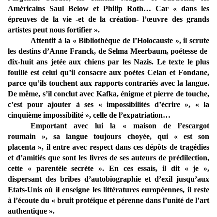
Américains Saul Below et Philip Roth… Car « dans les
épreuves de la vie -et de la création- l’œuvre des grands
artistes peut nous fortifier ».
Attentif à la « Bibliothèque de l’Holocauste », il scrute
les destins d’Anne Franck, de Selma Meerbaum, poétesse de
dix-huit ans jetée aux chiens par les Nazis. Le texte le plus
fouillé est celui qu’il consacre aux poètes Celan et Fondane,
parce qu’ils touchent aux rapports contrariés avec la langue.
De même, s’il conclut avec Kafka, énigme et pierre de touche,
c’est pour ajouter à ses « impossibilités d’écrire », « la
cinquième impossibilité », celle de l’expatriation…
Emportant avec lui la « maison de l’escargot
roumain », sa langue toujours choyée, qui « est son
placenta », il entre avec respect dans ces dépôts de tragédies
et d’amitiés que sont les livres de ses auteurs de prédilection,
cette « parentèle secrète ». En ces essais, il dit « je »,
dispersant des bribes d’autobiographie et d’exil jusqu’aux
Etats-Unis où il enseigne les littératures européennes, il reste
à l’écoute du « bruit protéique et pérenne dans l’unité de l’art
authentique ».