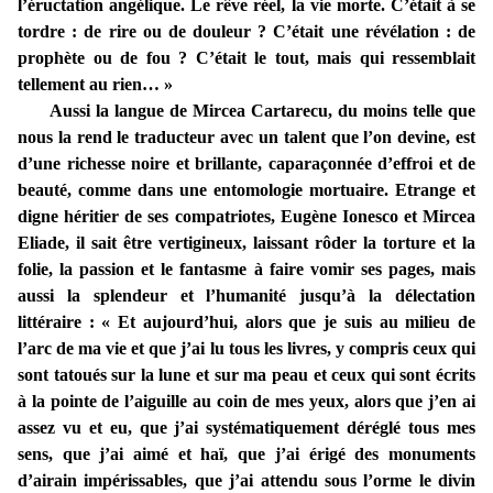
l’éructation angélique. Le rêve réel, la vie morte. C’était à se
tordre : de rire ou de douleur ? C’était une révélation : de
prophète ou de fou ? C’était le tout, mais qui ressemblait
tellement au rien… »
Aussi la langue de Mircea Cartarecu, du moins telle que
nous la rend le traducteur avec un talent que l’on devine, est
d’une richesse noire et brillante, caparaçonnée d’effroi et de
beauté, comme dans une entomologie mortuaire. Etrange et
digne héritier de ses compatriotes, Eugène Ionesco et Mircea
Eliade, il sait être vertigineux, laissant rôder la torture et la
folie, la passion et le fantasme à faire vomir ses pages, mais
aussi la splendeur et l’humanité jusqu’à la délectation
littéraire : « Et aujourd’hui, alors que je suis au milieu de
l’arc de ma vie et que j’ai lu tous les livres, y compris ceux qui
sont tatoués sur la lune et sur ma peau et ceux qui sont écrits
à la pointe de l’aiguille au coin de mes yeux, alors que j’en ai
assez vu et eu, que j’ai systématiquement déréglé tous mes
sens, que j’ai aimé et haï, que j’ai érigé des monuments
d’airain impérissables, que j’ai attendu sous l’orme le divin