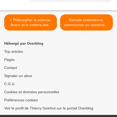
< Philosopher la science-
Retraite cistercienne,
fiction et le cinéma avec
communiste ou raisonnée :
Jean-Clet Martin : de Hegel
tyrannie syndicale, sévices
à Philip K. Dick, Ridley Scott
publics ou capitalisations. >
et Gilles Deleuze.
Hébergé par Overblog
Top articles
Pages
Contact
Signaler un abus
C.G.U.
Cookies et données personnelles
Préférences cookies
Voir le profil de Thierry Guinhut sur le portail Overblog