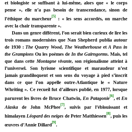
et biologiste se suffisant à lui-même, alors que « le corps
pense », elle n’a pas besoin de transcendance, sinon de
[5]
l’éthique du marcheur
: « les sens accordés, on marche
avec la chair transparente ».
Dans un genre différent, l’on serait bien curieux de lire les
trois romans modernistes que Nan Shepherd publia autour
de 1930 :
The Quarry Wood
,
The Weatherhouse
et
A Pass in
the Grampions
Ou les poèmes de
In the Gairngorms
. Mais, tel
que dans cette
Montagne vivante
, son régionalisme atteint à
l’universel. Son lyrisme scientifique et maraudeur n’est
jamais grandiloquent et son sens du voyage à pied s’inscrit
dans ce que l’on appelle outre-Atlantique le « Nature
Whriting ». Ce recueil fut d’ailleurs publié, en 1977, lorsque
[6]
parurent les livres de Bruce Chatwin,
En Patagonie
, et
En
[7]
Alaska
de John McPhee
, suivis par l’éblouissant et
[8]
himalayen
Léopard des neiges
de Peter Matthiessen
, puis les
[9]
œuvres d’Annie Dillard
.