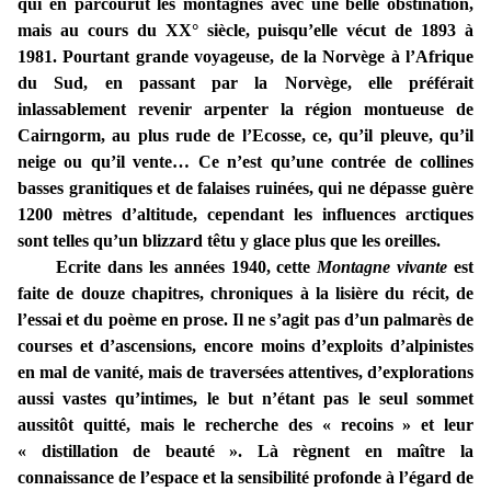
qui en parcourut les montagnes avec une belle obstination,
mais au cours du XX° siècle, puisqu’elle vécut de 1893 à
1981. Pourtant grande voyageuse, de la Norvège à l’Afrique
du Sud, en passant par la Norvège, elle préférait
inlassablement revenir arpenter la région montueuse de
Cairngorm, au plus rude de l’Ecosse, ce, qu’il pleuve, qu’il
neige ou qu’il vente… Ce n’est qu’une contrée de collines
basses granitiques et de falaises ruinées, qui ne dépasse guère
1200 mètres d’altitude, cependant les influences arctiques
sont telles qu’un blizzard têtu y glace plus que les oreilles.
Ecrite dans les années 1940, cette
Montagne vivante
est
faite de douze chapitres, chroniques à la lisière du récit, de
l’essai et du poème en prose. Il ne s’agit pas d’un palmarès de
courses et d’ascensions, encore moins d’exploits d’alpinistes
en mal de vanité, mais de traversées attentives, d’explorations
aussi vastes qu’intimes, le but n’étant pas le seul sommet
aussitôt quitté, mais le recherche des « recoins » et leur
« distillation de beauté ». Là règnent en maître la
connaissance de l’espace et la sensibilité profonde à l’égard de