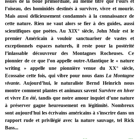
issues de la boue primordiale, au même titre que l’ours et
l’oiseau, des hominidés destinés à survivre, vivre et mourir.
Mais aussi délicieusement condamnés à la connaissance de
cette nature. Rien ne vaut alors se fier à des guides, aussi
scientifiques que poètes. Au XIX° siècle, John Muir est le
premier Américain à vouloir sanctuariser de vastes et
exceptionnels espaces naturels, il reste pour la postérité
l’inlassable découvreur des Montagnes Rocheuses. Ce
pionnier de ce que l’on appelle outre-Atlantique le « nature
writing » appelle une pionnière venue du XX° siècle,
Ecossaise cette fois, qui vibre pour nous dans
La Montagne
vivante
. Aujourd’hui, le naturaliste Bernd Heinrich nous
montre comment plantes et animaux savent
Survivre en hiver
et vivre
En été
, tandis que notre amour inquiet d’une nature
à préserver gagne heureusement en légitimité. Nombreux
sont aujourd'hui les écrivains américains à s'inscrire dans un
rapport rude et privilégié avec la nature sauvage, tel Rick
Bass...