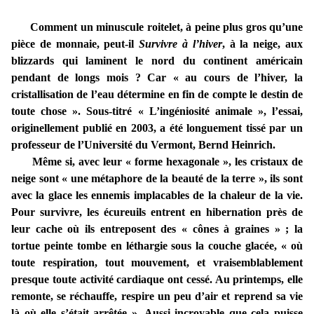
Comment un minuscule roitelet, à peine plus gros qu’une
pièce de monnaie, peut-il
Survivre à l’hiver
, à la neige, aux
blizzards qui laminent le nord du continent américain
pendant de longs mois ? Car « au cours de l’hiver, la
cristallisation de l’eau détermine en fin de compte le destin de
toute chose ». Sous-titré « L’ingéniosité animale », l’essai,
originellement publié en 2003, a été longuement tissé par un
professeur de l’Université du Vermont, Bernd Heinrich.
Même si, avec leur « forme hexagonale », les cristaux de
neige sont « une métaphore de la beauté de la terre », ils sont
avec la glace les ennemis implacables de la chaleur de la vie.
Pour survivre, les écureuils entrent en hibernation près de
leur cache où ils entreposent des « cônes à graines » ; la
tortue peinte tombe en léthargie sous la couche glacée, « où
toute respiration, tout mouvement, et vraisemblablement
presque toute activité cardiaque ont cessé. Au printemps, elle
remonte, se réchauffe, respire un peu d’air et reprend sa vie
là où elle s’était arrêtée ». Aussi incroyable que cela puisse