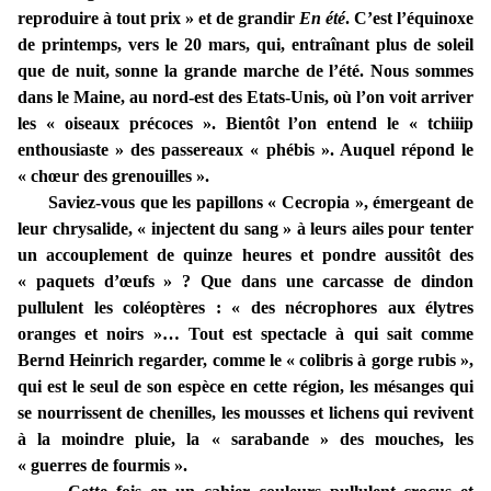
reproduire à tout prix » et de grandir
En été
. C’est l’équinoxe
de printemps, vers le 20 mars, qui, entraînant plus de soleil
que de nuit, sonne la grande marche de l’été. Nous sommes
dans le Maine, au nord-est des Etats-Unis, où l’on voit arriver
les « oiseaux précoces ». Bientôt l’on entend le « tchiiip
enthousiaste » des passereaux « phébis ». Auquel répond le
« chœur des grenouilles ».
Saviez-vous que les papillons « Cecropia », émergeant de
leur chrysalide, « injectent du sang » à leurs ailes pour tenter
un accouplement de quinze heures et pondre aussitôt des
« paquets d’œufs » ? Que dans une carcasse de dindon
pullulent les coléoptères : « des nécrophores aux élytres
oranges et noirs »… Tout est spectacle à qui sait comme
Bernd Heinrich regarder, comme le « colibris à gorge rubis »,
qui est le seul de son espèce en cette région, les mésanges qui
se nourrissent de chenilles, les mousses et lichens qui revivent
à la moindre pluie, la « sarabande » des mouches, les
« guerres de fourmis ».