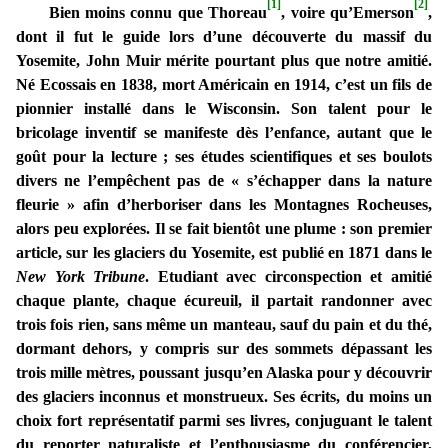
[1]
[2]
Bien moins connu que Thoreau
, voire qu’Emerson
,
dont il fut le guide lors d’une découverte du massif du
Yosemite, John Muir mérite pourtant plus que notre amitié.
Né Ecossais en 1838, mort Américain en 1914, c’est un fils de
pionnier installé dans le Wisconsin. Son talent pour le
bricolage inventif se manifeste dès l’enfance, autant que le
goût pour la lecture ; ses études scientifiques et ses boulots
divers ne l’empêchent pas de « s’échapper dans la nature
fleurie » afin d’herboriser dans les Montagnes Rocheuses,
alors peu explorées. Il se fait bientôt une plume : son premier
article, sur les glaciers du Yosemite, est publié en 1871 dans le
New York Tribune
. Etudiant avec circonspection et amitié
chaque plante, chaque écureuil, il partait randonner avec
trois fois rien, sans même un manteau, sauf du pain et du thé,
dormant dehors, y compris sur des sommets dépassant les
trois mille mètres, poussant jusqu’en Alaska pour y découvrir
des glaciers inconnus et monstrueux. Ses écrits, du moins un
choix fort représentatif parmi ses livres, conjuguant le talent
du reporter naturaliste et l’enthousiasme du conférencier,