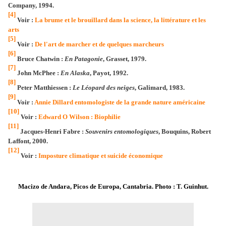
Company, 1994.
[4]
Voir :
La brume et le brouillard dans la science, la littérature et les
arts
[5]
Voir :
De l'art de marcher et de quelques marcheurs
[6]
Bruce Chatwin :
En Patagonie
, Grasset, 1979.
[7]
John McPhee :
En Alaska
, Payot, 1992.
[8]
Peter Matthiessen :
Le Léopard des neiges
, Galimard, 1983.
[9]
Voir :
Annie Dillard entomologiste de la grande nature américaine
[10]
Voir :
Edward O Wilson : Biophilie
[11]
Jacques-Henri Fabre :
Souvenirs entomologiques
, Bouquins, Robert
Laffont, 2000.
[12]
Voir :
Imposture climatique et suicide économique
Macizo de Andara, Picos de Europa, Cantabria. Photo : T. Guinhut.