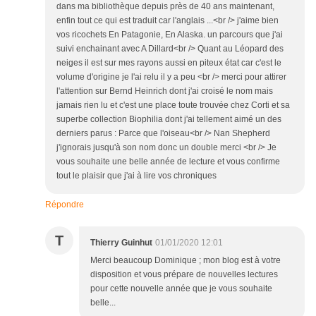
dans ma bibliothèque depuis près de 40 ans maintenant,
enfin tout ce qui est traduit car l'anglais ...<br /> j'aime bien
vos ricochets En Patagonie, En Alaska. un parcours que j'ai
suivi enchainant avec A Dillard<br /> Quant au Léopard des
neiges il est sur mes rayons aussi en piteux état car c'est le
volume d'origine je l'ai relu il y a peu <br /> merci pour attirer
l'attention sur Bernd Heinrich dont j'ai croisé le nom mais
jamais rien lu et c'est une place toute trouvée chez Corti et sa
superbe collection Biophilia dont j'ai tellement aimé un des
derniers parus : Parce que l'oiseau<br /> Nan Shepherd
j'ignorais jusqu'à son nom donc un double merci <br /> Je
vous souhaite une belle année de lecture et vous confirme
tout le plaisir que j'ai à lire vos chroniques
Répondre
T
Thierry Guinhut
01/01/2020 12:01
Merci beaucoup Dominique ; mon blog est à votre
disposition et vous prépare de nouvelles lectures
pour cette nouvelle année que je vous souhaite
belle...