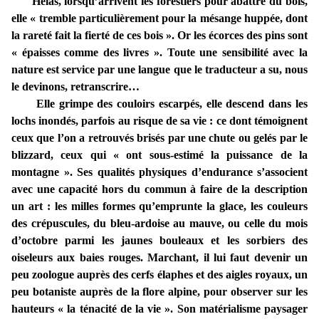
Hélas, lorsqu’arrivent les forestiers pour abattre du bois,
elle « tremble particulièrement pour la mésange huppée, dont
la rareté fait la fierté de ces bois ». Or les écorces des pins sont
« épaisses comme des livres ». Toute une sensibilité avec la
nature est service par une langue que le traducteur a su, nous
le devinons, retranscrire…
Elle grimpe des couloirs escarpés, elle descend dans les
lochs inondés, parfois au risque de sa vie : ce dont témoignent
ceux que l’on a retrouvés brisés par une chute ou gelés par le
blizzard, ceux qui « ont sous-estimé la puissance de la
montagne ». Ses qualités physiques d’endurance s’associent
avec une capacité hors du commun à faire de la description
un art : les milles formes qu’emprunte la glace, les couleurs
des crépuscules, du bleu-ardoise au mauve, ou celle du mois
d’octobre parmi les jaunes bouleaux et les sorbiers des
oiseleurs aux baies rouges. Marchant, il lui faut devenir un
peu zoologue auprès des cerfs élaphes et des aigles royaux, un
peu botaniste auprès de la flore alpine, pour observer sur les
hauteurs « la ténacité de la vie ». Son matérialisme paysager