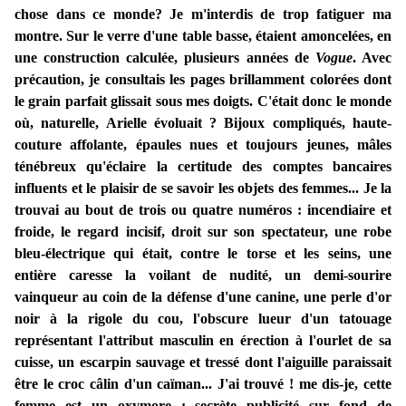
chose dans ce monde? Je m'interdis de trop fatiguer ma
montre. Sur le verre d'une table basse, étaient amoncelées, en
une construction calculée, plusieurs années de
Vogue
. Avec
précaution, je consultais les pages brillamment colorées dont
le grain parfait glissait sous mes doigts. C'était donc le monde
où, naturelle, Arielle évoluait ? Bijoux compliqués, haute-
couture affolante, épaules nues et toujours jeunes, mâles
ténébreux qu'éclaire la certitude des comptes bancaires
influents et le plaisir de se savoir les objets des femmes... Je la
trouvai au bout de trois ou quatre numéros : incendiaire et
froide, le regard incisif, droit sur son spectateur, une robe
bleu-électrique qui était, contre le torse et les seins, une
entière caresse la voilant de nudité, un demi-sourire
vainqueur au coin de la défense d'une canine, une perle d'or
noir à la rigole du cou, l'obscure lueur d'un tatouage
représentant l'attribut masculin en érection à l'ourlet de sa
cuisse, un escarpin sauvage et tressé dont l'aiguille paraissait
être le croc câlin d'un caïman... J'ai trouvé ! me dis-je, cette
femme est un oxymore : secrète publicité sur fond de