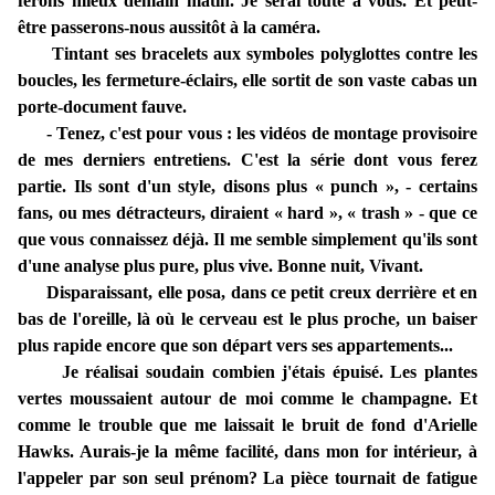
ferons mieux demain matin. Je serai toute à vous. Et peut-
être passerons-nous aussitôt à la caméra.
Tintant ses bracelets aux symboles polyglottes contre les
boucles, les fermeture-éclairs, elle sortit de son vaste cabas un
porte-document fauve.
- Tenez, c'est pour vous : les vidéos de montage provisoire
de mes derniers entretiens. C'est la série dont vous ferez
partie. Ils sont d'un style, disons plus « punch », - certains
fans, ou mes détracteurs, diraient « hard », « trash » - que ce
que vous connaissez déjà. Il me semble simplement qu'ils sont
d'une analyse plus pure, plus vive. Bonne nuit, Vivant.
Disparaissant, elle posa, dans ce petit creux derrière et en
bas de l'oreille, là où le cerveau est le plus proche, un baiser
plus rapide encore que son départ vers ses appartements...
Je réalisai soudain combien j'étais épuisé. Les plantes
vertes moussaient autour de moi comme le champagne. Et
comme le trouble que me laissait le bruit de fond d'Arielle
Hawks. Aurais-je la même facilité, dans mon for intérieur, à
l'appeler par son seul prénom? La pièce tournait de fatigue