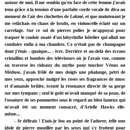
autour de moi. Il me sembla qu'en face de cette femme j'avais
tenu grâce à la tension d'une parfaite corde vocale de diva au
moment de l'air des clochettes de
Lakmé
, et que maintenant je
me relâchais en chaos de bruits, en violoncelle éclaté sur un
carrelage. Sur ce sol de pierres polies je m'appuyai pour
traquer le couloir ouaté d'un labyrinthe hôtelier qui allait me
conduire enfin à ma chambre. Ce n'était pas de champagne
dont j’étais - quoique... - ivre. Derrière et au-delà des écrans
cristallins et bombés des téléviseurs où je l'avais vue, comme
on traverse les rideaux du mythe pour toucher Vénus ou
Méduse, j'avais frôlé de mes doigts une phalange, pétri de
mes yeux, approché malgré les roses ses fragrances de musc
et d'amande brûlée, écouté la résonance directe de sa gorge
sur mes tympans ; seul le goût m'avait manqué de sa peau, de
l'ossature de ses pommettes sous le regard au bleu fameux qui
m'avait été un moment consacré, d'Arielle Hawks elle-
même...
- Je délirais ! Etais-je fou au point de l'adorer, telle une
idole de pierre mouillée par les sexes qui s'y frottent pour