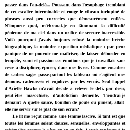
passer dans l'au-delà... Poussant dans l'œsophage tremblant
de cet escalier interminable et rouge le vibrato turlupiné de
phrases aussi peu correctes que démesurément enflées.
N'importe quoi, m'ébrouai-je en tâtonnant la difficulté
pénienne de ma clef dans un orifice de serrure inaccessible.
Voilà pourquoi j'avais toujours refusé la moindre brèche
biographique, la moindre exposition médiatique : par peur
panique de ne pouvoir me maîtriser, de laisser déborder en
tempête, vomi et passion ces émotions que je travaillais sans
cesse à discipliner, épurer, dans mes livres. Comme encadrer
de cadres sages passe-partout les tableaux où s'agitent mes
démons, cadenassés et enjolivés par les vernis. Seul l'appel
d'Arielle Hawks m'avait décidé à relever le défi, par désir,
peut-être masochiste, d’autofiction démente. Tiendrai-je
demain? A quelle sauce, bouillon de poule ou piment, allait-
elle me servir sur le plat de son écran?
Le lit me reçut comme une femme lascive. Si tant est que
toutes les femmes soient douces, sensuelles, enveloppantes et