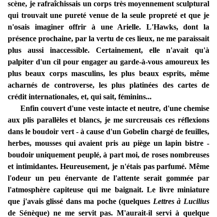
scène, je rafraîchissais un corps très moyennement sculptural
qui trouvait une pureté venue de la seule propreté et que je
n'osais imaginer offrir à une Arielle. L'Hawks, dont la
présence prochaine, par la vertu de ces lieux, ne me paraissait
plus aussi inaccessible. Certainement, elle n'avait qu'à
palpiter d'un cil pour engager au garde-à-vous amoureux les
plus beaux corps masculins, les plus beaux esprits, même
acharnés de controverse, les plus platinées des cartes de
crédit internationales, et, qui sait, féminins...
Enfin couvert d'une veste intacte et neutre, d'une chemise
aux plis parallèles et blancs, je me surcreusais ces réflexions
dans le boudoir vert - à cause d'un Gobelin chargé de feuilles,
herbes, mousses qui avaient pris au piège un lapin bistre -
boudoir uniquement peuplé, à part moi, de roses nombreuses
et intimidantes. Heureusement, je n'étais pas parfumé. Même
l'odeur un peu énervante de l'attente serait gommée par
l'atmosphère capiteuse qui me baignait. Le livre miniature
que j'avais glissé dans ma poche (quelques
Lettres à Lucilius
de Sénèque) ne me servit pas. M'aurait-il servi à quelque