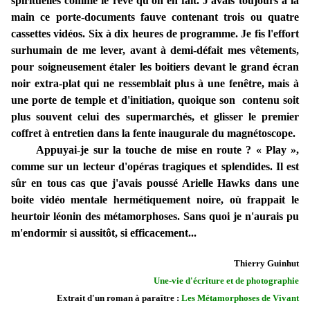
spirituelles comme le rêve qu'on en fait. J'avais toujours à la
main ce porte-documents fauve contenant trois ou quatre
cassettes vidéos. Six à dix heures de programme. Je fis l'effort
surhumain de me lever, avant à demi-défait mes vêtements,
pour soigneusement étaler les boitiers devant le grand écran
noir extra-plat qui ne ressemblait plus à une fenêtre, mais à
une porte de temple et d'initiation, quoique son contenu soit
plus souvent celui des supermarchés, et glisser le premier
coffret à entretien dans la fente inaugurale du magnétoscope.
Appuyai-je sur la touche de mise en route ? « Play »,
comme sur un lecteur d'opéras tragiques et splendides. Il est
sûr en tous cas que j'avais poussé Arielle Hawks dans une
boite vidéo mentale hermétiquement noire, où frappait le
heurtoir léonin des métamorphoses. Sans quoi je n'aurais pu
m'endormir si aussitôt, si efficacement...
Thierry Guinhut
Une-vie d'écriture et de photographie
Extrait d'un roman à paraître :
Les Métamorphoses de Vivant