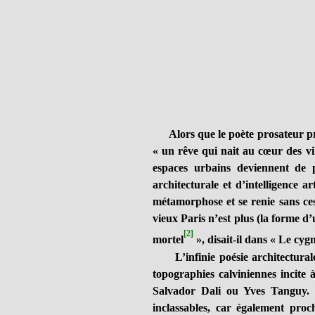
Alors que le poète prosateur pr
« un rêve qui nait au cœur des vi
espaces urbains deviennent de pl
architecturale et d’intelligence art
métamorphose et se renie sans ces
vieux Paris n’est plus (la forme d’
[2]
mortel
», disait-il dans « Le cyg
L’infinie poésie architecturale, 
topographies calviniennes incite 
Salvador Dali ou Yves Tanguy. E
inclassables, car également pro