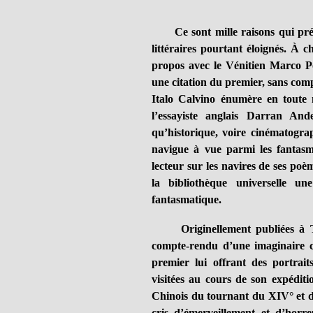
Ce sont mille raisons qui présid
littéraires pourtant éloignés. À c
propos avec le Vénitien Marco Po
une citation du premier, sans comp
Italo Calvino énumère en toute 
l’essayiste anglais Darran Ande
qu’historique, voire cinématogr
navigue à vue parmi les fantasm
lecteur sur les navires de ses poè
la bibliothèque universelle u
fantasmatique.
Originellement publiées à Tur
compte-rendu d’une imaginaire c
premier lui offrant des portraits
visitées au cours de son expéditi
Chinois du tournant du XIV° et du
cris d’émerveillement et d’horr