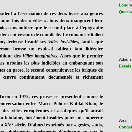
Londres
Queer-
ent à l’association de ces deux livres aux genres
haque fois des « villes », tous deux inaugurent leur
lo, sans oublier que le second place à l’épigraphe
ter cent réseaux de complicité. Le romancier italien
mystérieuse beauté ses
Villes invisibles
, tandis que
rson brosse un explosif tableau tant littéraire
aphique des
Villes imaginaires
. Alors que le premier
Adams
es urbains les plus indicibles en embarquant son
Essais
mes en prose, le second construit avec les briques de
ne œuvre continument documentée et richement
in en 1972, ces proses se présentent comme le
onversation entre Marco Polo et Kublai Khan, le
 des villes européennes et asiatiques qu’il aurait
on lointaine, forcément insolites pour un empereur
Aira
 XV° siècle. D’abord exprimés par « gestes, sauts,
Congrès
eur, aboiements, hurlements d’animaux ou par le