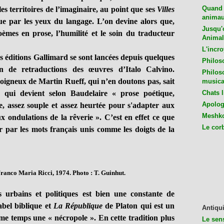
Quand 
s territoires de l’imaginaire, au point que ses
Villes
animaux
ue par les yeux du langage. L’on devine alors que,
Jusqu'o
oèmes en prose, l’humilité et le soin du traducteur
Animal
L'incro
s éditions Gallimard se sont lancées depuis quelques
Philos
n de retraductions des œuvres d’Italo Calvino.
Philos
 soigneux de Martin Rueff, qui n’en doutons pas, sait
musica
ce qui devient selon Baudelaire « prose poétique,
Chats l
Apologu
, assez souple et assez heurtée pour s'adapter aux
Meshko
 ondulations de la rêverie ». C’est en effet ce que
Le cor
er par les mots français unis comme les doigts de la
Franco Maria Ricci, 1974. Photo : T. Guinhut.
ains et politiques est bien une constante de
abel biblique et
La République
de Platon qui est un
Antiqui
e temps une « nécropole ». En cette tradition plus
Le sen