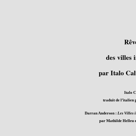
Rêv
des villes 
par Italo Ca
Italo 
traduit de l’italien
Darran Anderson :
Les Villes 
par Mathilde Helleu e