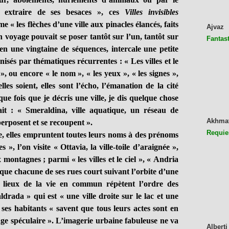
it extraire de ses besaces », ces
Villes invisibles
« les flèches d’une ville aux pinacles élancés, faits
Ajvaz
n voyage pouvait se poser tantôt sur l’un, tantôt sur
Fantast
 en une vingtaine de séquences, intercale une petite
anisés par thématiques récurrentes : « Les villes et le
 », ou encore « le nom », « les yeux », « les signes »,
les soient, elles sont l’écho, l’émanation de la cité
e fois que je décris une ville, je dis quelque chose
ait : « Smeraldina, ville aquatique, un réseau de
Akhma
erposent et se recoupent ».
Requie
 elles empruntent toutes leurs noms à des prénoms
s », l’on visite « Ottavia, la ville-toile d’araignée »,
 montagnes ; parmi « les villes et le ciel », « Andria
l que chacune de ses rues court suivant l’orbite d’une
es lieux de la vie en commun répètent l’ordre des
ldrada » qui est « une ville droite sur le lac et une
, ses habitants « savent que tous leurs actes sont en
ge spéculaire ». L’imagerie urbaine fabuleuse ne va
Alberti