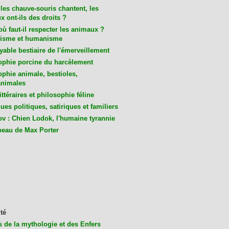
les chauve-souris chantent, les
 ont-ils des droits ?
ù faut-il respecter les animaux ?
isme et humanisme
yable bestiaire de l'émerveillement
ophie porcine du harcèlement
ophie animale, bestioles,
nimales
ittéraires et philosophie féline
es politiques, satiriques et familiers
v : Chien Lodok, l'humaine tyrannie
beau de Max Porter
té
s de la mythologie et des Enfers