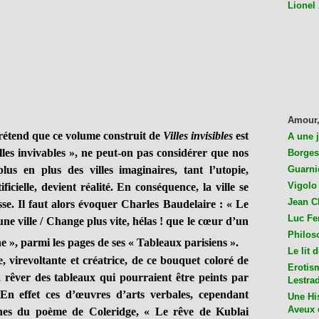
Lionel
Amour,
étend que ce volume construit de
Villes invisibles
est
A une 
lles invivables », ne peut-on pas considérer que nos
Borges
us en plus des villes imaginaires, tant l’utopie,
Guarni
Vigolo 
ificielle, devient réalité. En conséquence, la ville se
Jean C
se. Il faut alors évoquer Charles Baudelaire : « Le
Luc Fer
une ville / Change plus vite, hélas ! que le cœur d’un
Philos
ne », parmi les pages de ses « Tableaux parisiens ».
Le lit 
virevoltante et créatrice, de ce bouquet coloré de
Erotis
à rêver des tableaux qui pourraient être peints par
Lestra
n effet ces d’œuvres d’arts verbales, cependant
Une His
Aveux 
ches du poème de Coleridge, « Le rêve de Kublai