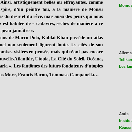
 Ainsi, artistiquement belles ou effrayantes, comme
Momus 
nspiré, d’un peintre fou, à la manière de Monsù
ons du désir et du rêve, mais aussi des peurs qui nous
» est habitée de « cadavres, séchés de manière à ce
de peau jaunâtre ».
s de Marco Polo, Kublai Khan possède un atlas
el non seulement figurent toutes les cités de son
omises visitées en pensée, mais qui n’ont pas encore
Allema
uvelle-Atlantide, Utopia, La Cité du Soleil, Océana,
Tellkam
ia ». Les fantômes des futurs fondateurs d’utopies
Les fa
mas More, Francis Bacon, Tommaso Campanella…
Amis
Inside 
Réussi