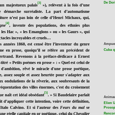
De Dor
[3]
un majestueux palais
»
), relèvent à la fois d’une
ne démarche surréaliste. La part d’automatisme
iture n’est pas loin de celle d’Henri Michaux, qui,
[4]
gne
, invente des populations, des ethnies plus
« les Hac », « les Emanglons » ou « les Gaurs », qui
ectacles incroyables et cruels…
nnées 1860, est censé être l’inventeur du genre
Ampue
Cuba q
e en prose, quoiqu’il se réfère au précédent de
ertrand. Revenons à la préface-dédicace à Ernest
-titré « Petits poèmes en prose » : « Quel est celui de
 d'ambition, rêvé le miracle d'une prose poétique,
, assez souple et assez heurtée pour s'adapter aux
x ondulations de la rêverie, aux soubresauts de la
réquentation des villes énormes, c'est du croisement
[5]
e naît cet idéal obsédant
. » Si Baudelaire parlait
Anima
dit d’appliquer cette intention, voire cette définition,
Elien U
’Italo Calvino. Et si l’auteur des
Feurs du mal
se
Prosop
ne réelle capitale en or poétique, celui du
Chevalier
Rencon