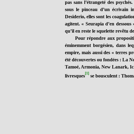
pas sans l’étrangeté des psychés.
sous le pinceau d’un écrivain i
Desiderio, elles sont les coagulati
agitent. « Seurapia d’en dessous 
qu’il en reste le squelette revêtu 
Pour répondre aux proposition
éminemment borgésien, dans lequ
empire, mais aussi des « terres pr
été découvertes ou fondées : La No
Tamoé, Armonia, New Lanark, Icar
[1]
livresques
se bousculent : Tho