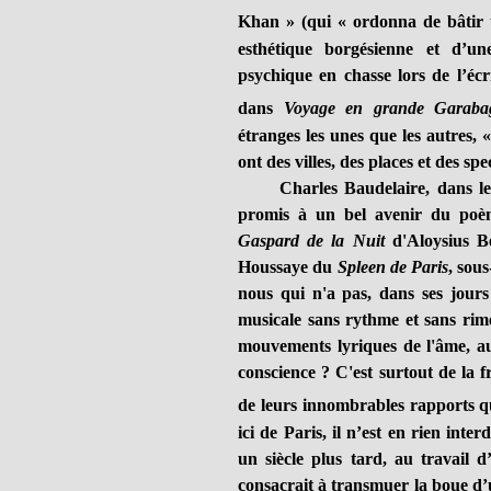
Khan » (qui
«
ordonna de bâtir 
esthétique borgésienne et d’u
psychique en chasse lors de l’écr
dans
Voyage en grande Garaba
étranges les unes que les autres, 
ont des villes, des places et des sp
Charles Baudelaire, dans les a
promis à un bel avenir du poèm
Gaspard de la Nuit
d'Aloysius B
Houssaye du
Spleen de Paris
, sous
nous qui n'a pas, dans ses jours
musicale sans rythme et sans rime
mouvements lyriques de l'âme, au
conscience ? C'est surtout de la f
de leurs innombrables rapports qu
ici de Paris, il n’est en rien inter
un siècle plus tard, au travail d
consacrait à transmuer la boue d’u