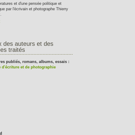
tératures et d'une pensée politique et
que par l'écrivain et photographe Thierry
.
t
x des auteurs et des
es traités
res publiés, romans, albums, essais :
 d'écriture et de photographie
d