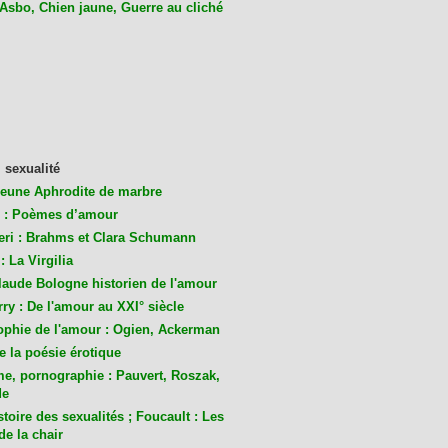
 Asbo, Chien jaune, Guerre au cliché
 sexualité
jeune Aphrodite de marbre
 : Poèmes d’amour
eri : Brahms et Clara Schumann
: La Virgilia
laude Bologne historien de l'amour
ry : De l'amour au XXI° siècle
ophie de l'amour : Ogien, Ackerman
de la poésie érotique
me, pornographie : Pauvert, Roszak,
de
toire des sexualités ; Foucault : Les
de la chair