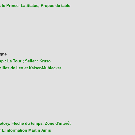
le Prince, La Statue, Propos de table
gne
p : La Tour ; Seiler : Kruso
milles de Leo et Kaiser-Muhlecke
r
Story, Flèche du temps, Zone d'intérêt
r L'Information Martin Amis