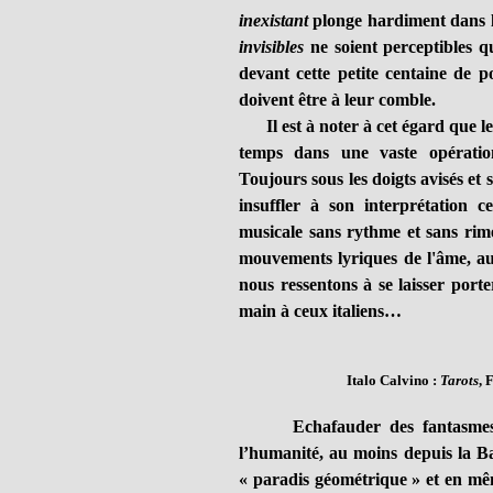
inexistant
plonge hardiment dans le
invisibles
ne soient perceptibles q
devant cette petite centaine de p
doivent être à leur comble.
Il est à noter à cet égard que le
temps dans une vaste opératio
Toujours sous les doigts avisés et
insuffler à son interprétation 
musicale sans rythme et sans rime
mouvements lyriques de l'âme, aux
nous ressentons à se laisser port
main à ceux italiens…
Italo Calvino :
Tarots
, 
Echafauder des fantasmes urb
l’humanité, au moins depuis la B
« paradis géométrique » et en mêm