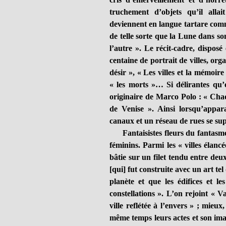
truchement d’objets qu’il alla
deviennent en langue tartare comme 
de telle sorte que la Lune dans so
l’autre ». Le récit-cadre, disposé
centaine de portrait de villes, org
désir », « Les villes et la mémoire
« les morts »… Si délirantes qu’el
originaire de Marco Polo : « Chaqu
de Venise ». Ainsi lorsqu’appar
canaux et un réseau de rues se sup
Fantaisistes fleurs du fantasme,
féminins. Parmi les « villes élancée
bâtie sur un filet tendu entre deux
[qui] fut construite avec un art te
planète et que les édifices et l
constellations ». L’on rejoint « Va
ville reflétée à l’envers » ; mieux
même temps leurs actes et son ima