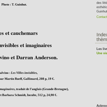
des lit
Photo : T. Guinhut.
esthéti
Guinhut
Contac
es et cauchemars
Inde
thèm
invisibles et imaginaires
Les liv
Une vie
lvino et Darran Anderson.
Calvino :
Les Villes invisibles
,
 par Martin Rueff, Gallimard, 208 p, 19 €.
imaginaires
, traduit de l’anglais (Grande-Bretagne),
t Barbara Schmidt, Inculte, 512 p, 24,90 €.
Ackroy