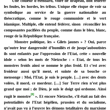
Une couleur d’étendard, voire de drapeau, doit fédérer
les foules, les hordes, les tribus. Unique elle risque de voir sa
symbolique au service de la guerre nationaliste au
théocratique, comme le rouge communiste et le vert
islamique. Multiple, elle entend fédérer, sinon réconcilier les
composantes pacifiées du peuple, comme dans le bleu, blanc,
rouge de la République française.
Monstre politique, les « Gilets jaunes » ? Oui, parce
qu’outre leur dangerosité d’humiliés et de jusqu’auboutistes
ils sont enfantés par l’oppression de l’Etat, cette « nouvelle
idole » selon les mots de Nietzsche : « Etat, de tous les
monstres froids ainsi se nomme le plus froid. Et c’est avec
froideur aussi qu’il ment, et suinte de sa bouche ce
mensonge : Moi, l’Etat, je suis le peuple. […] avec des dents
volées, il mord, ce mordeur. […] Sur Terre rien n’est plus
grand que moi ; de Dieu, je suis le doigt qui ordonne. Ainsi
[8]
rugit le monstre
». Et encore Nietzsche, s’il était au fait des
potentialités de l’Etat hégélien, prussien et du socialisme,
n’avait pas vu à l’œuvre les démons totalitaires du marxisme