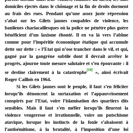
domiciles éjectés dans le chômage et la fin de droits dorment
au frais des rues. Pendant qu’une assez juste répression
s’abat sur les Gilets jaunes coupables de violence, les
banlieues chariacaillesques où la police ne pénètre plus guère
bénéficient d’un laxisme éhonté. Il en va là vers l’abîme
comme pour l’impéritie économique étatique qui accumule
dette sur dette : « l’Etat qui n’ose trancher dans le vif, et qui,
gagné par la gangrène subtile dont il devrait arrêter le
progrès, ajourne toute mesure salutaire et s’en épouvante : il
[10]
se destine clairement à la catastrophe
», ainsi écrivait
Roger Caillois en 1964.
Si les Gilets jaunes sont le peuple, il faut s’en féliciter
lorsqu’ils dénoncent la surtaxation et l’appauvrissement
conspirés par l’Etat, voire l’islamisation des quartiers dits
sensibles. Mais il faut s’en méfier lorsqu’ils fleurent la
violence vengeresse et irrationnelle, voire un putschisme
atavique, lorsque les instincts de la foule s’abaissent à
l’antisémitisme, à la brutalité, à l’imposition d’une loi