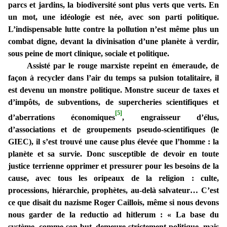
parcs et jardins, la biodiversité sont plus verts que verts. En
un mot, une idéologie est née, avec son parti politique.
L’indispensable lutte contre la pollution n’est même plus un
combat digne, devant la divinisation d’une planète à verdir,
sous peine de mort clinique, sociale et politique.
Assisté par le rouge marxiste repeint en émeraude, de
façon à recycler dans l’air du temps sa pulsion totalitaire, il
est devenu un monstre politique. Monstre suceur de taxes et
d’impôts, de subventions, de supercheries scientifiques et
[5]
d’aberrations économiques
, engraisseur d’élus,
d’associations et de groupements pseudo-scientifiques (le
GIEC), il s’est trouvé une cause plus élevée que l’homme : la
planète et sa survie. Donc susceptible de devoir en toute
justice terrienne opprimer et pressurer pour les besoins de la
cause, avec tous les oripeaux de la religion : culte,
processions, hiérarchie, prophètes, au-delà salvateur… C’est
ce que disait du nazisme Roger Caillois, même si nous devons
nous garder de la reductio ad hitlerum : « La base du
système, comme son but, demeure strictement politique, mais