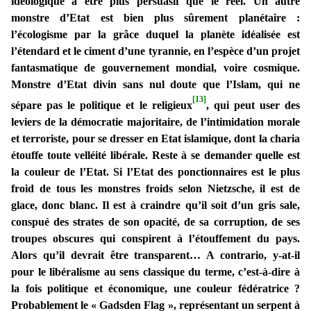
idéologique à être plus persuasif que le réel. Un autre
monstre d’Etat est bien plus sûrement planétaire :
l’écologisme par la grâce duquel la planète idéalisée est
l’étendard et le ciment d’une tyrannie, en l’espèce d’un projet
fantasmatique de gouvernement mondial, voire cosmique.
Monstre d’Etat divin sans nul doute que l’Islam, qui ne
[13]
sépare pas le politique et le religieux
, qui peut user des
leviers de la démocratie majoritaire, de l’intimidation morale
et terroriste, pour se dresser en Etat islamique, dont la charia
étouffe toute velléité libérale. Reste à se demander quelle est
la couleur de l’Etat. Si l’Etat des ponctionnaires est le plus
froid de tous les monstres froids selon Nietzsche, il est de
glace, donc blanc. Il est à craindre qu’il soit d’un gris sale,
conspué des strates de son opacité, de sa corruption, de ses
troupes obscures qui conspirent à l’étouffement du pays.
Alors qu’il devrait être transparent… A contrario, y-at-il
pour le libéralisme au sens classique du terme, c’est-à-dire à
la fois politique et économique, une couleur fédératrice ?
Probablement le « Gadsden Flag », représentant un serpent à