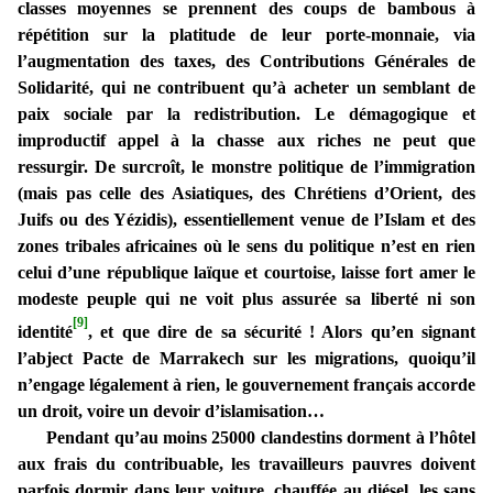
classes moyennes se prennent des coups de bambous à
répétition sur la platitude de leur porte-monnaie, via
l’augmentation des taxes, des Contributions Générales de
Solidarité, qui ne contribuent qu’à acheter un semblant de
paix sociale par la redistribution. Le démagogique et
improductif appel à la chasse aux riches ne peut que
ressurgir. De surcroît, le monstre politique de l’immigration
(mais pas celle des Asiatiques, des Chrétiens d’Orient, des
Juifs ou des Yézidis), essentiellement venue de l’Islam et des
zones tribales africaines où le sens du politique n’est en rien
celui d’une république laïque et courtoise, laisse fort amer le
modeste peuple qui ne voit plus assurée sa liberté ni son
[9]
identité
, et que dire de sa sécurité ! Alors qu’en signant
l’abject Pacte de Marrakech sur les migrations, quoiqu’il
n’engage légalement à rien, le gouvernement français accorde
un droit, voire un devoir d’islamisation…
Pendant qu’au moins 25000 clandestins dorment à l’hôtel
aux frais du contribuable, les travailleurs pauvres doivent
parfois dormir dans leur voiture, chauffée au diésel, les sans