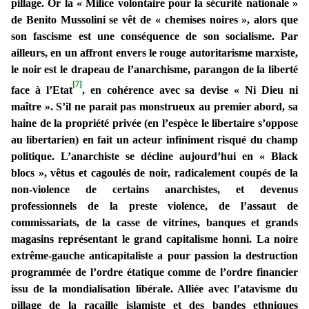
pillage. Or la « Milice volontaire pour la sécurité nationale »
de Benito Mussolini se vêt de « chemises noires », alors que
son fascisme est une conséquence de son socialisme. Par
ailleurs, en un affront envers le rouge autoritarisme marxiste,
le noir est le drapeau de l’anarchisme, parangon de la liberté
[7]
face à l’Etat
, en cohérence avec sa devise « Ni Dieu ni
maître ». S’il ne parait pas monstrueux au premier abord, sa
haine de la propriété privée (en l’espèce le libertaire s’oppose
au libertarien) en fait un acteur infiniment risqué du champ
politique. L’anarchiste se décline aujourd’hui en « Black
blocs », vêtus et cagoulés de noir, radicalement coupés de la
non-violence de certains anarchistes, et devenus
professionnels de la preste violence, de l’assaut de
commissariats, de la casse de vitrines, banques et grands
magasins représentant le grand capitalisme honni. La noire
extrême-gauche anticapitaliste a pour passion la destruction
programmée de l’ordre étatique comme de l’ordre financier
issu de la mondialisation libérale. Alliée avec l’atavisme du
pillage de la racaille islamiste et des bandes ethniques