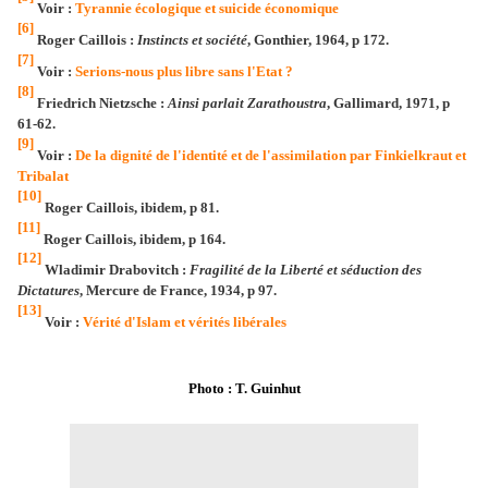
Voir :
Tyrannie écologique et suicide économique
[6]
Roger Caillois :
Instincts et société
, Gonthier, 1964, p 172.
[7]
Voir :
Serions-nous plus libre sans l'Etat ?
[8]
Friedrich Nietzsche :
Ainsi parlait Zarathoustra
, Gallimard, 1971, p
61-62.
[9]
Voir :
De la dignité de l'identité et de l'assimilation par Finkielkraut et
Tribalat
[10]
Roger Caillois, ibidem, p 81.
[11]
Roger Caillois, ibidem, p 164.
[12]
Wladimir Drabovitch :
Fragilité de la Liberté et séduction des
Dictatures
, Mercure de France, 1934, p 97.
[13]
Voir :
Vérité d'Islam et vérités libérales
Photo : T. Guinhut