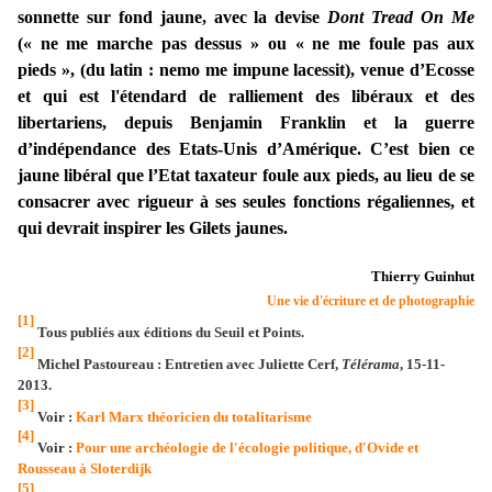
sonnette sur fond jaune, avec la devise
Dont Tread On Me
(« ne me marche pas dessus » ou « ne me foule pas aux
pieds », (du latin : nemo me impune lacessit), venue d’Ecosse
et qui est l'étendard de ralliement des libéraux et des
libertariens, depuis Benjamin Franklin et la guerre
d’indépendance des Etats-Unis d’Amérique. C’est bien ce
jaune libéral que l’Etat taxateur foule aux pieds, au lieu de se
consacrer avec rigueur à ses seules fonctions régaliennes, et
qui devrait inspirer les Gilets jaunes.
Thierry Guinhut
Une vie d'écriture et de photographie
[1]
Tous publiés aux éditions du Seuil et Points.
[2]
Michel Pastoureau : Entretien avec Juliette Cerf,
Télérama
, 15-11-
2013.
[3]
Voir :
Karl Marx théoricien du totalitarisme
[4]
Voir :
Pour une archéologie de l'écologie politique, d'Ovide et
Rousseau à Sloterdijk
[5]