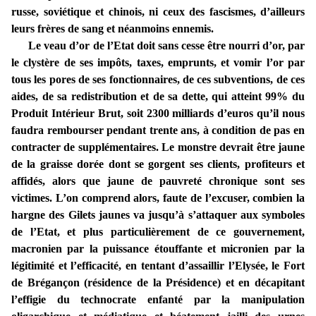
russe, soviétique et chinois, ni ceux des fascismes, d’ailleurs
leurs frères de sang et néanmoins ennemis.
Le veau d’or de l’Etat doit sans cesse être nourri d’or, par
le clystère de ses impôts, taxes, emprunts, et vomir l’or par
tous les pores de ses fonctionnaires, de ces subventions, de ces
aides, de sa redistribution et de sa dette, qui atteint 99% du
Produit Intérieur Brut, soit 2300 milliards d’euros qu’il nous
faudra rembourser pendant trente ans, à condition de pas en
contracter de supplémentaires. Le monstre devrait être jaune
de la graisse dorée dont se gorgent ses clients, profiteurs et
affidés, alors que jaune de pauvreté chronique sont ses
victimes. L’on comprend alors, faute de l’excuser, combien la
hargne des Gilets jaunes va jusqu’à s’attaquer aux symboles
de l’Etat, et plus particulièrement de ce gouvernement,
macronien par la puissance étouffante et micronien par la
légitimité et l’efficacité, en tentant d’assaillir l’Elysée, le Fort
de Brégançon (résidence de la Présidence) et en décapitant
l’effigie du technocrate enfanté par la manipulation