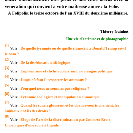
vénération qui convient à votre maîtresse aimée : la Folie.
À Folipolis, le treize octobre de l’an XVIII du deuxième millénaire.
Thierry Guinhut
Une vie d'écriture et de photographie
[1]
Voir :
De quelle tyrannie ou de quelle rhinocérite Donald Trump est-il
le nom ?
[2]
Voir :
De la déséducation idélogique
[3]
Voir :
Euphémisme et cliché euphorisant, novlangue politique
[4]
Voir :
Jusqu'où faut-il respecter les animaux ?
[5]
Voir :
Pourquoi nous ne sommes pas religieux ?
[6]
Voir :
Tyrannie écologiste et manipulation climatique
[7]
Voir :
Quand les souris gloussent et les chauve-souris chantent, les
animaux ont-ils des droits ?
[8]
Voir :
Eloge de l'art de la discrimination par Umberto Eco :
Chroniques d'une société liquide