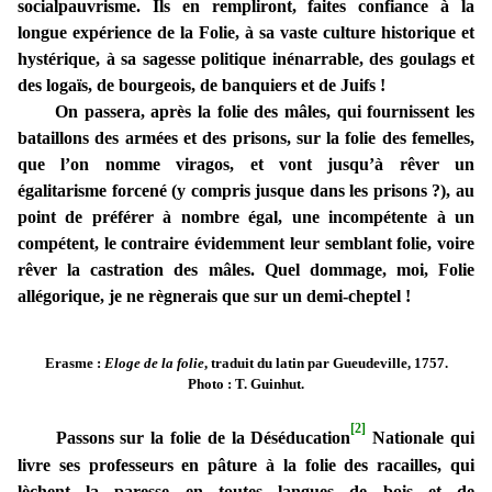
socialpauvrisme. Ils en rempliront, faites confiance à la
longue expérience de la Folie, à sa vaste culture historique et
hystérique, à sa sagesse politique inénarrable, des goulags et
des logaïs, de bourgeois, de banquiers et de Juifs !
On passera, après la folie des mâles, qui fournissent les
bataillons des armées et des prisons, sur la folie des femelles,
que l’on nomme viragos, et vont jusqu’à rêver un
égalitarisme forcené (y compris jusque dans les prisons ?), au
point de préférer à nombre égal, une incompétente à un
compétent, le contraire évidemment leur semblant folie, voire
rêver la castration des mâles. Quel dommage, moi, Folie
allégorique, je ne règnerais que sur un demi-cheptel !
Erasme :
Eloge de la folie
, traduit du latin par Gueudeville, 1757.
Photo : T. Guinhut.
[2]
Passons sur la folie de la Déséducation
Nationale qui
livre ses professeurs en pâture à la folie des racailles, qui
lèchent la paresse en toutes langues de bois et de