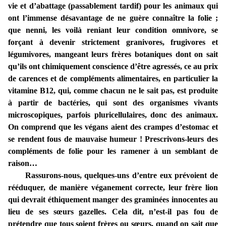
vie et d’abattage (passablement tardif) pour les animaux qui
ont l’immense désavantage de ne guère connaître la folie ;
que nenni, les voilà reniant leur condition omnivore, se
forçant à devenir strictement granivores, frugivores et
légumivores, mangeant leurs frères botaniques dont on sait
qu’ils ont chimiquement conscience d’être agressés, ce au prix
de carences et de compléments alimentaires, en particulier la
vitamine B12, qui, comme chacun ne le sait pas, est produite
à partir de bactéries, qui sont des organismes vivants
microscopiques, parfois pluricellulaires, donc des animaux.
On comprend que les végans aient des crampes d’estomac et
se rendent fous de mauvaise humeur ! Prescrivons-leurs des
compléments de folie pour les ramener à un semblant de
raison…
Rassurons-nous, quelques-uns d’entre eux prévoient de
rééduquer, de manière véganement correcte, leur frère lion
qui devrait éthiquement manger des graminées innocentes au
lieu de ses sœurs gazelles. Cela dit, n’est-il pas fou de
prétendre que tous soient frères ou sœurs, quand on sait que