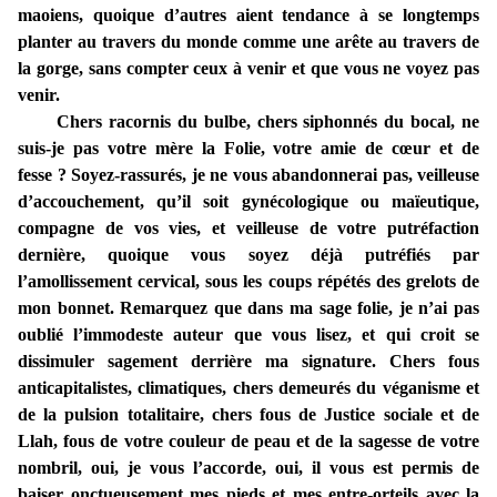
maoiens, quoique d’autres aient tendance à se longtemps
planter au travers du monde comme une arête au travers de
la gorge, sans compter ceux à venir et que vous ne voyez pas
venir.
Chers racornis du bulbe, chers siphonnés du bocal, ne
suis-je pas votre mère la Folie, votre amie de cœur et de
fesse ? Soyez-rassurés, je ne vous abandonnerai pas, veilleuse
d’accouchement, qu’il soit gynécologique ou maïeutique,
compagne de vos vies, et veilleuse de votre putréfaction
dernière, quoique vous soyez déjà putréfiés par
l’amollissement cervical, sous les coups répétés des grelots de
mon bonnet. Remarquez que dans ma sage folie, je n’ai pas
oublié l’immodeste auteur que vous lisez, et qui croit se
dissimuler sagement derrière ma signature. Chers fous
anticapitalistes, climatiques, chers demeurés du véganisme et
de la pulsion totalitaire, chers fous de Justice sociale et de
Llah, fous de votre couleur de peau et de la sagesse de votre
nombril, oui, je vous l’accorde, oui, il vous est permis de
baiser onctueusement mes pieds et mes entre-orteils avec la