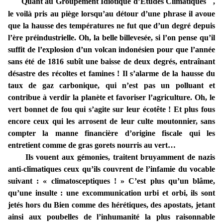
Quant au Groupement Idiotique d’Etudes Climatiques
,
le voilà pris au piège lorsqu’au détour d’une phrase il avoue
que la hausse des températures ne fut que d’un degré depuis
l’ère préindustrielle. Oh, la belle billevesée, si l’on pense qu’il
suffit de l’explosion d’un volcan indonésien pour que l’année
sans été de 1816 subît une baisse de deux degrés, entraînant
désastre des récoltes et famines ! Il s’alarme de la hausse du
taux de gaz carbonique, qui n’est pas un polluant et
contribue à verdir la planète et favoriser l’agriculture. Oh, le
vert bonnet de fou qui s’agite sur leur écotête ! Et plus fous
encore ceux qui les arrosent de leur culte moutonnier, sans
compter la manne financière d’origine fiscale qui les
entretient comme de gras gorets nourris au vert…
Ils vouent aux gémonies, traitent bruyamment de nazis
anti-climatiques ceux qu’ils couvrent de l’infamie du vocable
suivant : « climatosceptiques ! » C’est plus qu’un blâme,
qu’une insulte : une excommunication urbi et orbi, ils sont
jetés hors du Bien comme des hérétiques, des apostats, jetant
ainsi aux poubelles de l’inhumanité la plus raisonnable