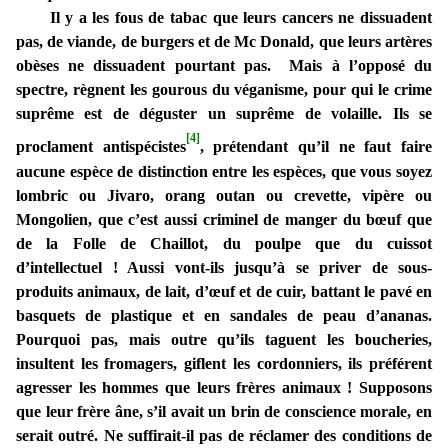
Il y a les fous de tabac que leurs cancers ne dissuadent
pas, de viande, de burgers et de Mc Donald, que leurs artères
obèses ne dissuadent pourtant pas. Mais à l’opposé du
spectre, règnent les gourous du véganisme, pour qui le crime
suprême est de déguster un suprême de volaille. Ils se
[4]
proclament antispécistes
, prétendant qu’il ne faut faire
aucune espèce de distinction entre les espèces, que vous soyez
lombric ou Jivaro, orang outan ou crevette, vipère ou
Mongolien, que c’est aussi criminel de manger du bœuf que
de la Folle de Chaillot, du poulpe que du cuissot
d’intellectuel ! Aussi vont-ils jusqu’à se priver de sous-
produits animaux, de lait, d’œuf et de cuir, battant le pavé en
basquets de plastique et en sandales de peau d’ananas.
Pourquoi pas, mais outre qu’ils taguent les boucheries,
insultent les fromagers, giflent les cordonniers, ils préférent
agresser les hommes que leurs frères animaux ! Supposons
que leur frère âne, s’il avait un brin de conscience morale, en
serait outré. Ne suffirait-il pas de réclamer des conditions de