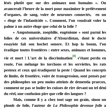
lésés plutôt que sur des animaux non humains ». On
avancerait l’heure de la mort pour maximiser le prélèvement
d’organes, de sang, voire de neurones connectés, en un
« éloge de l’infanticide ». Comment, l’on voudrait voler la
palme à un autre éloge que celui de la folie ?
« Amputomanie, zoophilie, eugénisme » sont parmi les
folies de ces universitaires d’Absurdistan, dont le docte
essayiste fait son hochet sonore. Et hop la boum, l’on
éradique toutes frontières : entre sexes, animaux et hommes,
[8]
vie et mort ! L’art de la discrimination
s’étant perdu en
route, l’on mélange les torchons et les serviettes, les rats
pesteux et ceux qui éradiquent la peste ! Quand les concepts
de limite, de frontière, voire de transgression, sont pensés par
des philosophes un peu moins atteints de dementia praecox,
comment ne pas se huiler les cuisses de rire devant un tel déni
du réel, une confusion pire que celle des langues ?
Mais, comme il y a chez tout sage un grain, sinon un
plomb de folie, l’auteur de
La Philosophie devenue folle
a