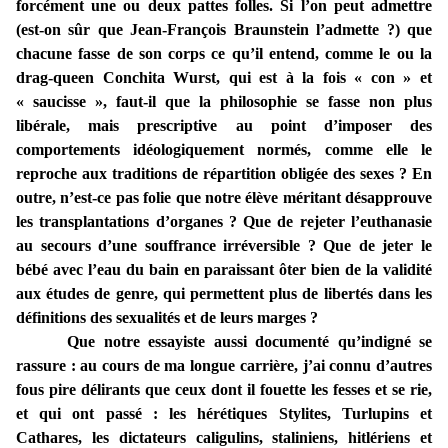
forcément une ou deux pattes folles. Si l’on peut admettre
(est-on sûr que Jean-François Braunstein l’admette ?) que
chacune fasse de son corps ce qu’il entend, comme le ou la
drag-queen Conchita Wurst, qui est à la fois « con » et
« saucisse », faut-il que la philosophie se fasse non plus
libérale, mais prescriptive au point d’imposer des
comportements idéologiquement normés, comme elle le
reproche aux traditions de répartition obligée des sexes ? En
outre, n’est-ce pas folie que notre élève méritant désapprouve
les transplantations d’organes ? Que de rejeter l’euthanasie
au secours d’une souffrance irréversible ? Que de jeter le
bébé avec l’eau du bain en paraissant ôter bien de la validité
aux études de genre, qui permettent plus de libertés dans les
définitions des sexualités et de leurs marges ?
Que notre essayiste aussi documenté qu’indigné se
rassure : au cours de ma longue carrière, j’ai connu d’autres
fous pire délirants que ceux dont il fouette les fesses et se rie,
et qui ont passé : les hérétiques Stylites, Turlupins et
Cathares, les dictateurs caligulins, staliniens, hitlériens et