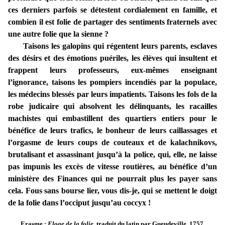
ces derniers parfois se détestent cordialement en famille, et
combien il est folie de partager des sentiments fraternels avec
une autre folie que la sienne ?
Taisons les galopins qui régentent leurs parents, esclaves
des désirs et des émotions puériles, les élèves qui insultent et
frappent leurs professeurs, eux-mêmes enseignant
l’ignorance, taisons les pompiers incendiés par la populace,
les médecins blessés par leurs impatients. Taisons les fols de la
robe judicaire qui absolvent les délinquants, les racailles
machistes qui embastillent des quartiers entiers pour le
bénéfice de leurs trafics, le bonheur de leurs caillassages et
l’orgasme de leurs coups de couteaux et de kalachnikovs,
brutalisant et assassinant jusqu’à la police, qui, elle, ne laisse
pas impunis les excès de vitesse routières, au bénéfice d’un
ministère des Finances qui ne pourrait plus les payer sans
cela. Fous sans bourse lier, vous dis-je, qui se mettent le doigt
de la folie dans l’occiput jusqu’au coccyx !
Erasme :
Eloge de la folie
, traduit du latin par Gueudeville, 1757.