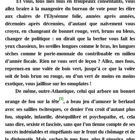
Et vous, tous mes fous en troupeaux consentants, vous
allez braire à la mangeoire du bureau de vote pour les élire
aux chaires de l’Elyséenne folie, années après années,
décennies après décennies, d’autant que naïvement vous
croyez, en changeant de bonnet rouge, vert, bruns ou bleus,
changer de politique : on dirait que la berlue vous fait les
yeux chassieux, les oreilles longues comme le bras, les langues
sèches comme le porte-monnaie du contribuable en milieu
d’année fiscale. Rien ne vous sert de leçon ? Allez, mes fous,
reprenez-en une volée de bois vert, jusqu’à ce que la volée
soit de bois brun ou rouge, ou d’un vert de moins en moins
exotique, vous jaillisse sur les omoplates !
De même, outre-Atlantique, celui qui arbore un bonnet
[1]
orange de fou sur la tête
, a beau jeu d’amuser le berlaud
avec ses saillies twitesques, ce denier l’en croit d’autant plus
fou, stupide, infantile, déséquilibré et psychopathe, et, cela
sans dire, sexiste et fasciste, sans que l’on tienne compte de ses
succès indéniables et stupéfiants sur le front du chômage et de
la diplomatie. Mais, sachez-le mes fous, plus il réussira, plus