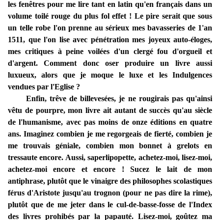
les fenêtres pour me lire tant en latin qu'en français dans un
volume toilé rouge du plus fol effet ! Le pire serait que sous
un telle robe l'on prenne au sérieux mes bavasseries de 1'an
1511, que l'on lise avec pénétration mes joyeux auto-éloges,
mes critiques à peine voilées d'un clergé fou d'orgueil et
d'argent.
Comment donc oser produire un livre aussi
luxueux, alors que je moque le luxe et les Indulgences
vendues par l'Eglise ?
Enfin, trêve de billevesées, je ne rougirais pas qu'ainsi
vêtu de pourpre, mon livre ait autant de succès qu'au siècle
de l'humanisme, avec pas moins de onze éditions en quatre
ans. Imaginez combien je me regorgeais de fierté, combien je
me trouvais géniale, combien mon bonnet à grelots en
tressaute encore. Aussi, saperlipopette, achetez-moi, lisez-moi,
achetez-moi encore et encore ! Sucez le lait de mon
antiphrase, plutôt que le vinaigre des philosophes scolastiques
férus d'Aristote jusqu'au trognon (pour ne pas dire la rime),
plutôt que de me jeter dans le cul-de-basse-fosse de l'Index
des livres prohibés par la papauté. Lisez-moi, goûtez ma