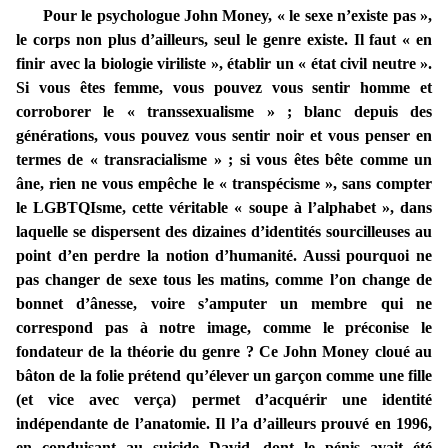
Pour le psychologue John Money, « le sexe n’existe pas »,
le corps non plus d’ailleurs, seul le genre existe. Il faut « en
finir avec la biologie viriliste », établir un « état civil neutre ».
Si vous êtes femme, vous pouvez vous sentir homme et
corroborer le « transsexualisme » ; blanc depuis des
générations, vous pouvez vous sentir noir et vous penser en
termes de « transracialisme » ; si vous êtes bête comme un
âne, rien ne vous empêche le « transpécisme », sans compter
le LGBTQIsme, cette véritable « soupe à l’alphabet », dans
laquelle se dispersent des dizaines d’identités sourcilleuses au
point d’en perdre la notion d’humanité. Aussi pourquoi ne
pas changer de sexe tous les matins, comme l’on change de
bonnet d’ânesse, voire s’amputer un membre qui ne
correspond pas à notre image, comme le préconise le
fondateur de la théorie du genre ? Ce John Money cloué au
bâton de la folie prétend qu’élever un garçon comme une fille
(et vice avec verça) permet d’acquérir une identité
indépendante de l’anatomie. Il l’a d’ailleurs prouvé en 1996,
en conduisant au suicide David, dont le pénis avait été