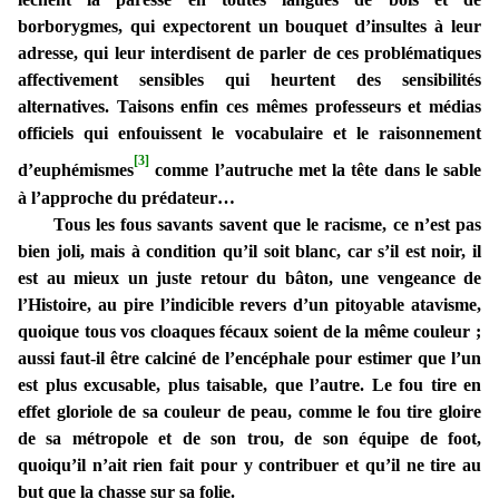
borborygmes, qui expectorent un bouquet d’insultes à leur
adresse, qui leur interdisent de parler de ces problématiques
affectivement sensibles qui heurtent des sensibilités
alternatives. Taisons enfin ces mêmes professeurs et médias
officiels qui enfouissent le vocabulaire et le raisonnement
[3]
d’euphémismes
comme l’autruche met la tête dans le sable
à l’approche du prédateur…
Tous les fous savants savent que le racisme, ce n’est pas
bien joli, mais à condition qu’il soit blanc, car s’il est noir, il
est au mieux un juste retour du bâton, une vengeance de
l’Histoire, au pire l’indicible revers d’un pitoyable atavisme,
quoique tous vos cloaques fécaux soient de la même couleur ;
aussi faut-il être calciné de l’encéphale pour estimer que l’un
est plus excusable, plus taisable, que l’autre. Le fou tire en
effet gloriole de sa couleur de peau, comme le fou tire gloire
de sa métropole et de son trou, de son équipe de foot,
quoiqu’il n’ait rien fait pour y contribuer et qu’il ne tire au
but que la chasse sur sa folie.