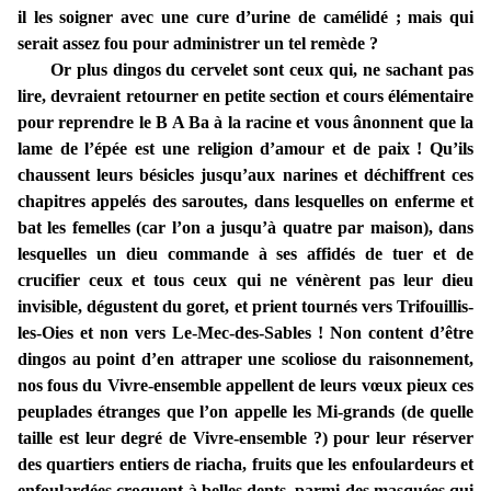
il les soigner avec une cure d’urine de camélidé ; mais qui
serait assez fou pour administrer un tel remède ?
Or plus dingos du cervelet sont ceux qui, ne sachant pas
lire, devraient retourner en petite section et cours élémentaire
pour reprendre le B A Ba à la racine et vous ânonnent que la
lame de l’épée est une religion d’amour et de paix ! Qu’ils
chaussent leurs bésicles jusqu’aux narines et déchiffrent ces
chapitres appelés des saroutes, dans lesquelles on enferme et
bat les femelles (car l’on a jusqu’à quatre par maison), dans
lesquelles un dieu commande à ses affidés de tuer et de
crucifier ceux et tous ceux qui ne vénèrent pas leur dieu
invisible, dégustent du goret, et prient tournés vers Trifouillis-
les-Oies et non vers Le-Mec-des-Sables ! Non content d’être
dingos au point d’en attraper une scoliose du raisonnement,
nos fous du Vivre-ensemble appellent de leurs vœux pieux ces
peuplades étranges que l’on appelle les Mi-grands (de quelle
taille est leur degré de Vivre-ensemble ?) pour leur réserver
des quartiers entiers de riacha, fruits que les enfoulardeurs et
enfoulardées croquent à belles dents, parmi des masquées qui