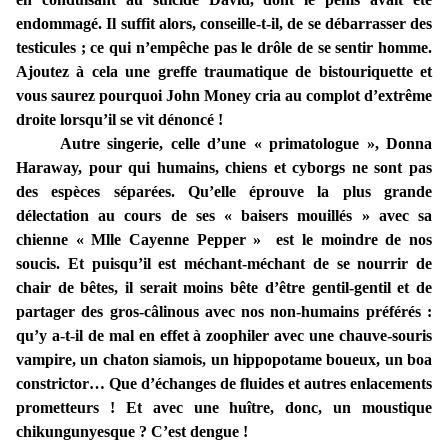
endommagé. Il suffit alors, conseille-t-il, de se débarrasser des
testicules ; ce qui n’empêche pas le drôle de se sentir homme.
Ajoutez à cela une greffe traumatique de bistouriquette et
vous saurez pourquoi John Money cria au complot d’extrême
droite lorsqu’il se vit dénoncé !
Autre singerie, celle d’une « primatologue », Donna
Haraway, pour qui humains, chiens et cyborgs ne sont pas
des espèces séparées. Qu’elle éprouve la plus grande
délectation au cours de ses « baisers mouillés » avec sa
chienne « Mlle Cayenne Pepper » est le moindre de nos
soucis. Et puisqu’il est méchant-méchant de se nourrir de
chair de bêtes, il serait moins bête d’être gentil-gentil et de
partager des gros-câlinous avec nos non-humains préférés :
qu’y a-t-il de mal en effet à zoophiler avec une chauve-souris
vampire, un chaton siamois, un hippopotame boueux, un boa
constrictor… Que d’échanges de fluides et autres enlacements
prometteurs ! Et avec une huître, donc, un moustique
chikungunyesque ? C’est dengue !