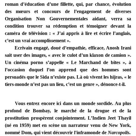
roman d’éducation d’une fillette, qui, par chance, évolution
des mœurs et concours de l’engagement de diverses
Organisation Non Gouvernementales aidant, verra sa
condition trouver sa rédemption et témoigner devant la
caméra de télévision : « J’ai appris à lire et écrire l’anglais,
c’est un vrai accomplissement ».
Ecrivain engagé, doué d’empathie, efficace, Anosh Irani
sait user des images, « avec le culot d’un klaxon de camion ».
Un cinéma porno s’appelle « Le Marchand de bites », à
l’occasion duquel l’on apprend que des hommes sont
persuadés que le Sida n’existe pas. Là où vivent les hijras, « le
tiers-monde n’est pas un lieu, c’est un genre », dénonce-t-il.
Vous entrez encore ici dans un monde sordide. Au plus
profond de Bombay, le marché de la drogue et de la
prostitution prospèrent conjointement. L’Indien Jeet Thayil
(né en 1959) met en scène un narrateur venu de New York,
nommé Dom, qui vient découvrir l'inframonde de
Narcopolis
.