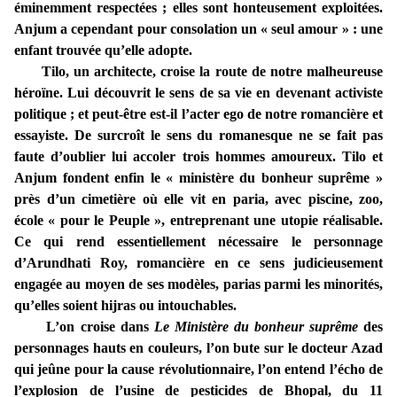
éminemment respectées ; elles sont honteusement exploitées.
Anjum a cependant pour consolation un « seul amour » : une
enfant trouvée qu’elle adopte.
Tilo, un architecte, croise la route de notre malheureuse
héroïne. Lui découvrit le sens de sa vie en devenant activiste
politique ; et peut-être est-il l’acter ego de notre romancière et
essayiste. De surcroît le sens du romanesque ne se fait pas
faute d’oublier lui accoler trois hommes amoureux. Tilo et
Anjum fondent enfin le « ministère du bonheur suprême »
près d’un cimetière où elle vit en paria, avec piscine, zoo,
école « pour le Peuple », entreprenant une utopie réalisable.
Ce qui rend essentiellement nécessaire le personnage
d’Arundhati Roy, romancière en ce sens judicieusement
engagée au moyen de ses modèles, parias parmi les minorités,
qu’elles soient hijras ou intouchables.
L’on croise dans
Le Ministère du bonheur suprême
des
personnages hauts en couleurs, l’on bute sur le docteur Azad
qui jeûne pour la cause révolutionnaire, l’on entend l’écho de
l’explosion de l’usine de pesticides de Bhopal, du 11