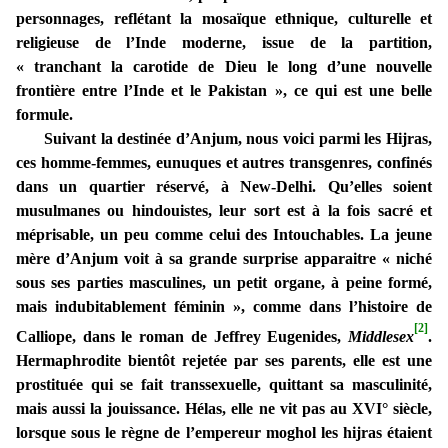
personnages, reflétant la mosaïque ethnique, culturelle et
religieuse de l’Inde moderne, issue de la partition,
« tranchant la carotide de Dieu le long d’une nouvelle
frontière entre l’Inde et le Pakistan », ce qui est une belle
formule.
Suivant la destinée d’Anjum, nous voici parmi les Hijras,
ces homme-femmes, eunuques et autres transgenres, confinés
dans un quartier réservé, à New-Delhi. Qu’elles soient
musulmanes ou hindouistes, leur sort est à la fois sacré et
méprisable, un peu comme celui des Intouchables. La jeune
mère d’Anjum voit à sa grande surprise apparaitre « niché
sous ses parties masculines, un petit organe, à peine formé,
mais indubitablement féminin », comme dans l’histoire de
[2]
Calliope, dans le roman de Jeffrey Eugenides,
Middlesex
.
Hermaphrodite bientôt rejetée par ses parents, elle est une
prostituée qui se fait transsexuelle, quittant sa masculinité,
mais aussi la jouissance. Hélas, elle ne vit pas au XVI° siècle,
lorsque sous le règne de l’empereur moghol les hijras étaient