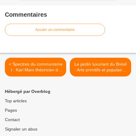
Commentaires
Ajouter un commentaire
< Spectres du communisme
Le jardin luxuriant du Brésil
I : Karl Marx théoricien du
: Arts primitifs et populaires
totalitarisme. Autour de
; Poésie, une anthologie du
Jonathan Sperber : Karl
XVI° au XX° siècle. >
Marx, homme du XIX°
Hébergé par Overblog
siècle.
Top articles
Pages
Contact
Signaler un abus