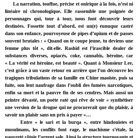
La narration, touffue, précise et onirique à la fois, n’est ni
linéaire ni chronologique. Elle rassemble une poignée de
personnages qui, tour à tour, nous font découvrir leurs
destinées. Fossette tout d’abord, est un(e) eunuque castré
dans son enfance, pourvoyeuse de pipes d’opium et de passes
souvent brutales : « Quand on te coupe jeune, tu deviens une
femme plus tôt », dit-elle. Rashid est l’irascible dealer de
substances diverses, opiacés, coke, cannabis, héroïne, car
« La vérité est héroïne, est beauté ». Quant à Monsieur Lee,
c’est grâce à un vaste retour en arrière que l’on découvre les
tragiques tribulations de sa famille en Chine maoïste, puis sa
fuite, son lent naufrage dans l’oubli des fumées narcotiques,
enfin sa mort et la pauvre fin de ses cendres. Mais aussi un
peintre dévasté, un poète raté qui rêve de voir « synthétiser
une version de la drogue qui ne procurerait que du plaisir, à
savoir un plaisir sans un prix à payer »…
Entre « le sari et la burqa », entre hindouistes et
musulmans, les conflits font rage, le machisme s’étale, la
pauvreté côtoie l’argent sale. Ainsi la structure tournoyante et