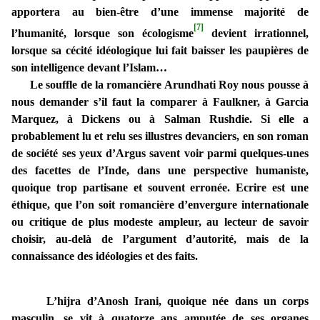
apportera au bien-être d’une immense majorité de
[7]
l’humanité, lorsque son écologisme
devient irrationnel,
lorsque sa cécité idéologique lui fait baisser les paupières de
son intelligence devant l’Islam…
Le souffle de la romancière Arundhati Roy nous pousse à
nous demander s’il faut la comparer à Faulkner, à Garcia
Marquez, à Dickens ou à Salman Rushdie. Si elle a
probablement lu et relu ses illustres devanciers, en son roman
de société ses yeux d’Argus savent voir parmi quelques-unes
des facettes de l’Inde, dans une perspective humaniste,
quoique trop partisane et souvent erronée. Ecrire est une
éthique, que l’on soit romancière d’envergure internationale
ou critique de plus modeste ampleur, au lecteur de savoir
choisir, au-delà de l’argument d’autorité, mais de la
connaissance des idéologies et des faits.
L’hijra d’Anosh Irani, quoique née dans un corps
masculin, se vit à quatorze ans amputée de ses organes