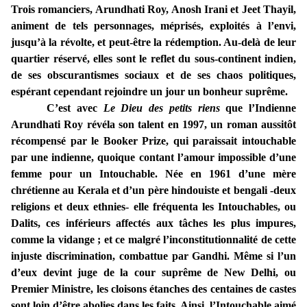
Trois romanciers, Arundhati Roy, Anosh Irani et Jeet Thayil,
animent de tels personnages, méprisés, exploités à l’envi,
jusqu’à la révolte, et peut-être la rédemption. Au-delà de leur
quartier réservé, elles sont le reflet du sous-continent indien,
de ses obscurantismes sociaux et de ses chaos politiques,
espérant cependant rejoindre un jour un bonheur suprême.
C’est avec
Le Dieu des petits riens
que l’Indienne
Arundhati Roy révéla son talent en 1997, un roman aussitôt
récompensé par le Booker Prize, qui paraissait intouchable
par une indienne, quoique contant l’amour impossible d’une
femme pour un Intouchable. Née en 1961 d’une mère
chrétienne au Kerala et d’un père hindouiste et bengali -deux
religions et deux ethnies- elle fréquenta les Intouchables, ou
Dalits, ces inférieurs affectés aux tâches les plus impures,
comme la vidange ; et ce malgré l’inconstitutionnalité de cette
injuste discrimination, combattue par Gandhi. Même si l’un
d’eux devint juge de la cour suprême de New Delhi, ou
Premier Ministre, les cloisons étanches des centaines de castes
sont loin d’être abolies dans les faits. Ainsi, l’Intouchable aimé