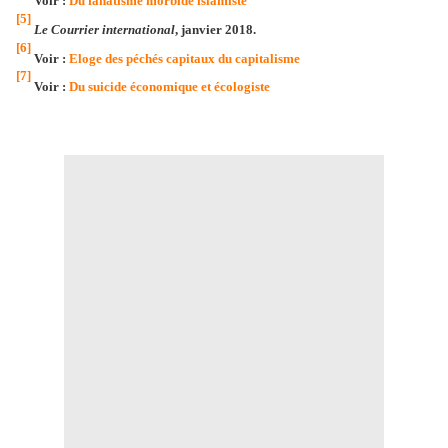
Voir :
Du fanatisme morbide islamiste
[5]
Le Courrier international
, janvier 2018.
[6]
Voir :
Eloge des péchés capitaux du capitalisme
[7]
Voir :
Du suicide économique et écologiste