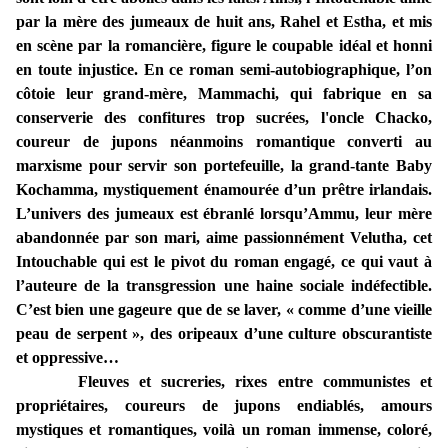
par la mère des jumeaux de huit ans, Rahel et Estha, et mis
en scène par la romancière, figure le coupable idéal et honni
en toute injustice.
En ce roman semi-autobiographique, l’on
côtoie leur grand-mère, Mammachi, qui fabrique en sa
conserverie des confitures trop sucrées, l'oncle Chacko,
coureur de jupons néanmoins romantique converti au
marxisme pour servir son portefeuille, la grand-tante Baby
Kochamma, mystiquement énamourée d’un prêtre irlandais.
L’univers des jumeaux est ébranlé lorsqu’Ammu, leur mère
abandonnée par son mari, aime passionnément Velutha, cet
Intouchable qui est le pivot du roman engagé, ce qui vaut à
l’auteure de la transgression une haine sociale indéfectible.
C’est bien une gageure que de se laver, « comme d’une vieille
peau de serpent », des oripeaux d’une culture obscurantiste
et oppressive…
Fleuves et sucreries, rixes entre communistes et
propriétaires, coureurs de jupons endiablés, amours
mystiques et romantiques, voilà un roman immense, coloré,