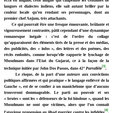
écrit en anglais, cette langue qui chapeaute les centaines de
langues et dialectes indiens, elle sait autant briller par la
couleur locale qu’en rendant ses personnages, dont au
premier chef Anjum, très attachants.
Ce qui pourrait être une fresque émouvante, brûlante et
vigoureusement contrastée, pâtit cependant d’une dynamique
romanesque inégale : c’est de l’ordre du collage
qu’apparaissent des éléments tirés de la presse et des médias,
des publicités, des « infos », des lettres et des poèmes, des
récits emboités, comme lorsqu’elle rapporte le lynchage de
Musulmans dans l’Etat du Gujarat, ce à la façon de la
[3]
technique initiée par John Dos Passos, dans
42° Parrallèle
.
Le risque, de la part d’une auteure aux convictions
politiques affirmées et qui pratique « le langage enfiévré de la
Gauche », est de se confier à un manichéisme que d’aucuns
trouveront dommageable. Le parti au pouvoir et ses
« brutes » sont les « défenseurs de la foi hindoue », quand les
Musulmans ne sont que victimes, alors que l’on connait
[4]
l’atavique propension au jihad guerrier contre les infidèles
.