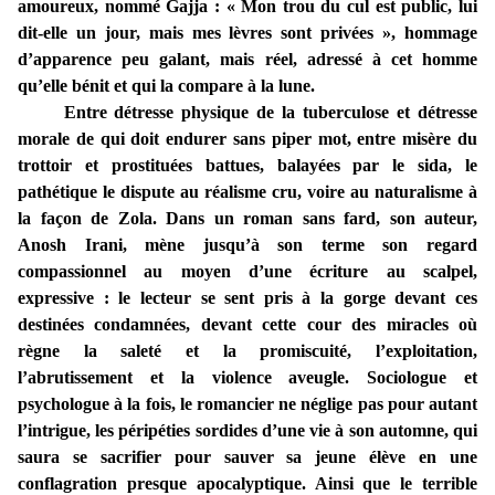
amoureux, nommé Gajja : « Mon trou du cul est public, lui
dit-elle un jour, mais mes lèvres sont privées », hommage
d’apparence peu galant, mais réel, adressé à cet homme
qu’elle bénit et qui la compare à la lune.
Entre détresse physique de la tuberculose et détresse
morale de qui doit endurer sans piper mot, entre misère du
trottoir et prostituées battues, balayées par le sida, le
pathétique le dispute au réalisme cru, voire au naturalisme à
la façon de Zola. Dans un roman sans fard, son auteur,
Anosh Irani, mène jusqu’à son terme son regard
compassionnel au moyen d’une écriture au scalpel,
expressive : le lecteur se sent pris à la gorge devant ces
destinées condamnées, devant cette cour des miracles où
règne la saleté et la promiscuité, l’exploitation,
l’abrutissement et la violence aveugle. Sociologue et
psychologue à la fois, le romancier ne néglige pas pour autant
l’intrigue, les péripéties sordides d’une vie à son automne, qui
saura se sacrifier pour sauver sa jeune élève en une
conflagration presque apocalyptique. Ainsi que le terrible