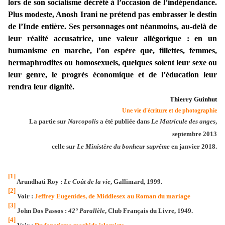
lors de son socialisme décrété à l’occasion de l’indépendance.
Plus modeste, Anosh Irani ne prétend pas embrasser le destin
de l’Inde entière. Ses personnages ont néanmoins, au-delà de
leur réalité accusatrice, une valeur allégorique : en un
humanisme en marche, l’on espère que, fillettes, femmes,
hermaphrodites ou homosexuels, quelques soient leur sexe ou
leur genre, le progrès économique et de l’éducation leur
rendra leur dignité.
Thierry Guinhut
Une vie d'écriture et de photographie
La partie sur
Narcopolis
a été publiée dans
Le Matricule des anges
,
septembre 2013
celle sur
Le Ministère du bonheur suprême
en janvier 2018.
[1]
Arundhati Roy :
Le Coût de la vie
, Gallimard, 1999.
[2]
Voir :
Jeffrey Eugenides, de Middlesex au Roman du mariage
[3]
John Dos Passos :
42° Parallèle
, Club Français du Livre, 1949.
[4]