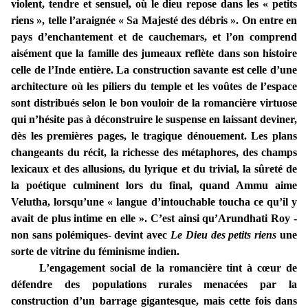
violent, tendre et sensuel, où le dieu repose dans les « petits
riens », telle l’araignée « Sa Majesté des débris ». On entre en
pays d’enchantement et de cauchemars, et l’on comprend
aisément que la famille des jumeaux reflète dans son histoire
celle de l’Inde entière. La construction savante est celle d’une
architecture où les piliers du temple et les voûtes de l’espace
sont distribués selon le bon vouloir de la romancière virtuose
qui n’hésite pas à déconstruire le suspense en laissant deviner,
dès les premières pages, le tragique dénouement. Les plans
changeants du récit, la richesse des métaphores, des champs
lexicaux et des allusions, du lyrique et du trivial, la sûreté de
la poétique culminent lors du final, quand Ammu aime
Velutha, lorsqu’une « langue d’intouchable toucha ce qu’il y
avait de plus intime en elle ». C’est ainsi qu’Arundhati Roy -
non sans polémiques- devint avec
Le Dieu des petits riens
une
sorte de vitrine du féminisme indien.
L’engagement social de la romancière tint à cœur de
défendre des populations rurales menacées par la
construction d’un barrage gigantesque, mais cette fois dans