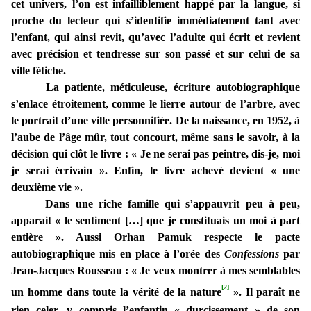
cet univers, l’on est infailliblement happé par la langue, si
proche du lecteur qui s’identifie immédiatement tant avec
l’enfant, qui ainsi revit, qu’avec l’adulte qui écrit et revient
avec précision et tendresse sur son passé et sur celui de sa
ville fétiche.
La patiente, méticuleuse, écriture autobiographique
s’enlace étroitement, comme le lierre autour de l’arbre, avec
le portrait d’une ville personnifiée. De la naissance, en 1952, à
l’aube de l’âge mûr, tout concourt, même sans le savoir, à la
décision qui clôt le livre : « Je ne serai pas peintre, dis-je, moi
je serai écrivain ». Enfin, le livre achevé devient « une
deuxième vie ».
Dans une riche famille qui s’appauvrit peu à peu,
apparait « le sentiment […] que je constituais un moi à part
entière ». Aussi Orhan Pamuk respecte le pacte
autobiographique mis en place à l’orée des
Confessions
par
Jean-Jacques Rousseau : « Je veux montrer à mes semblables
[2]
un homme dans toute la vérité de la nature
». Il paraît ne
rien celer, y compris l’enfantin « durcissement » de son