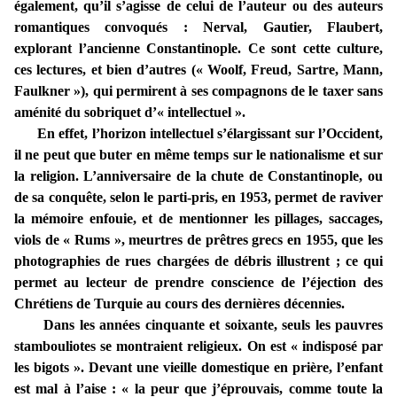
également, qu’il s’agisse de celui de l’auteur ou des auteurs
romantiques convoqués : Nerval, Gautier, Flaubert,
explorant l’ancienne Constantinople. Ce sont cette culture,
ces lectures, et bien d’autres (« Woolf, Freud, Sartre, Mann,
Faulkner »), qui permirent à ses compagnons de le taxer sans
aménité du sobriquet d’« intellectuel ».
En effet, l’horizon intellectuel s’élargissant sur l’Occident,
il ne peut que buter en même temps sur le nationalisme et sur
la religion. L’anniversaire de la chute de Constantinople, ou
de sa conquête, selon le parti-pris, en 1953, permet de raviver
la mémoire enfouie, et de mentionner les pillages, saccages,
viols de « Rums », meurtres de prêtres grecs en 1955, que les
photographies de rues chargées de débris illustrent ; ce qui
permet au lecteur de prendre conscience de l’éjection des
Chrétiens de Turquie au cours des dernières décennies.
Dans les années cinquante et soixante, seuls les pauvres
stambouliotes se montraient religieux. On est « indisposé par
les bigots ». Devant une vieille domestique en prière, l’enfant
est mal à l’aise : « la peur que j’éprouvais, comme toute la