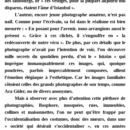
des faubourgs, or « ces vestiges, pour la plupart aujourd’hui
disparus, étaient l’âme d’Istanbul ».
L’auteur, encore jeune photographe amateur, n’est pas
naïf. Comme pour l’écrivain, sa foi dans le réalisme est bien
mesurée : « En posant pour l’avenir, nous arrangions aussi le
présent ». Grâce à ces clichés, il s’engouffre en « la
redécouverte de notre vécu ». De plus, par ces détails que le
photographe n’avait pas l’intention de voir, l’on découvre
mille secrets du quotidien perdu, d’où le « hüzün » qui
imprègne immanquablement ces images, qui, quoique
poudrées, parfois impeccablement composées, allient
l’émotion élégiaque à l’esthétique. Car les images familiales
côtoient celles des grands photographes de son temps, comme
Ara Güler, ou de divers anonymes.
Mais à observer avec plus d’attention cette pléthore de
photographies, Bosphore, mosquées, rues, immeubles,
collines et maisonnettes, l’on ne peut qu’être frappé par
l’occidentalisation des costumes, donc des mœurs, dans une
« société qui désirait s’occidentaliser », en ces années