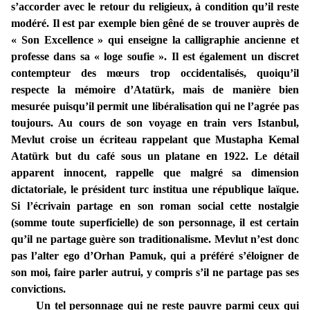
s’accorder avec le retour du religieux, à condition qu’il reste
modéré. Il est par exemple bien gêné de se trouver auprès de
« Son Excellence » qui enseigne la calligraphie ancienne et
professe dans sa « loge soufie ». Il est également un discret
contempteur des mœurs trop occidentalisés, quoiqu’il
respecte la mémoire d’Atatürk, mais de manière bien
mesurée puisqu’il permit une libéralisation qui ne l’agrée pas
toujours. Au cours de son voyage en train vers Istanbul,
Mevlut croise un écriteau rappelant que Mustapha Kemal
Atatürk but du café sous un platane en 1922. Le détail
apparent innocent, rappelle que malgré sa dimension
dictatoriale, le président turc institua une république laïque.
Si l’écrivain partage en son roman social cette nostalgie
(somme toute superficielle) de son personnage, il est certain
qu’il ne partage guère son traditionalisme. Mevlut n’est donc
pas l’alter ego d’Orhan Pamuk, qui a préféré s’éloigner de
son moi, faire parler autrui, y compris s’il ne partage pas ses
convictions.
Un tel personnage qui ne reste pauvre parmi ceux qui