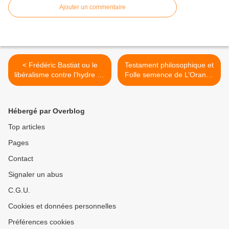
Ajouter un commentaire
< Frédéric Bastiat ou le
Testament philosophique et
libéralisme contre l’hydre de
Folle semence de L’Orange
l’Etat, cette grande illusion.
mécanique, par Anthony
Burgess. >
Hébergé par Overblog
Top articles
Pages
Contact
Signaler un abus
C.G.U.
Cookies et données personnelles
Préférences cookies