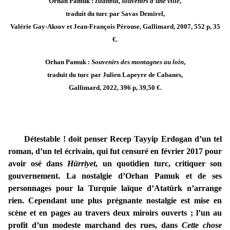
Orhan Pamuk :
Istanbul, souvenirs d’une ville
,
traduit du turc par Savas Demirel,
Valérie Gay-Aksov et Jean-François Pérouse, Gallimard, 2007, 552 p, 35
€.
Orhan Pamuk :
Souvenirs des montagnes au loin
,
traduit du turc par Julien Lapeyre de Cabanes,
Gallimard, 2022, 396 p, 39,50 €.
Détestable ! doit penser Recep Tayyip Erdogan d’un tel
roman, d’un tel écrivain, qui fut censuré en février 2017 pour
avoir osé dans
Hürriyet
, un quotidien turc, critiquer son
gouvernement. La nostalgie d’Orhan Pamuk et de ses
personnages pour la Turquie laïque d’Atatürk n’arrange
rien. Cependant une plus prégnante nostalgie est mise en
scène et en pages au travers deux miroirs ouverts ; l’un au
profit d’un modeste marchand des rues, dans
Cette chose