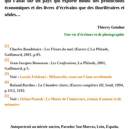
qui s’abat sur un pays qui exporte moins des productions
économiques et des livres d’écrivains que des thuriféraires et
séides…
Thierry Guinhut
Une vie d'écriture et de photographie
[1]
Charles Baudelaire :
Les Fleurs du mal
,
Œuvres I
, La Pléiade,
Gallimard, 2001, p 85.
[2]
Jean-Jacques Rousseau :
Les Confessions
, La Pléiade, 2001,
Gallimard, p 5.
[3]
Voir :
Laszlo Foldenyi : Mélancolie, essai sur l'âme occidentale
[4]
Roland Barthes :
La Chambre claire
,
Œuvres complètes III
, Seuil, 1994,
p 1112, 1192.
[5]
Voir :
Orhan Pamuk : Le Musée de l'innocence, roman d'amour et de
mémoire
Autoportrait au miroir ancien, Parador San Marcos,
,
España.
León