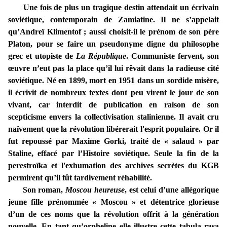
Une fois de plus un tragique destin attendait un écrivain
soviétique, contemporain de Zamiatine. Il ne s’appelait
qu’Andreï Klimentof ; aussi choisit-il le prénom de son père
Platon, pour se faire un pseudonyme digne du philosophe
grec et utopiste de
La République
. Communiste fervent, son
œuvre n’eut pas la place qu’il lui rêvait dans la radieuse cité
soviétique. Né en 1899, mort en 1951 dans un sordide misère,
il écrivit de nombreux textes dont peu virent le jour de son
vivant, car interdit de publication en raison de son
scepticisme envers la collectivisation stalinienne. Il avait cru
naïvement que la révolution libérerait l'esprit populaire. Or il
fut repoussé par Maxime Gorki, traité de « salaud » par
Staline, effacé par l’Histoire soviétique. Seule la fin de la
perestroïka et l'exhumation des archives secrètes du KGB
permirent qu’il fût tardivement réhabilité.
Son roman,
Moscou heureuse
, est celui d’une allégorique
jeune fille prénommée « Moscou » et détentrice glorieuse
d’un de ces noms que la révolution offrit à la génération
nouvelle. En tant qu’orpheline elle illustre cette tabula rasa