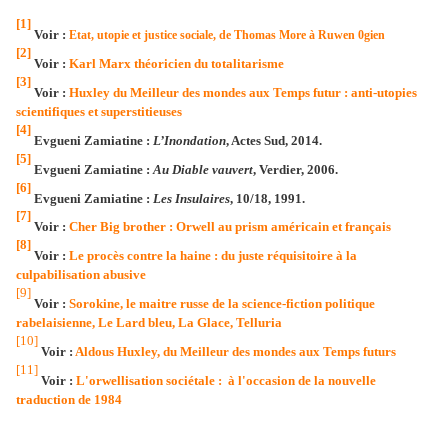
[1]
Voir :
Etat, utopie et justice sociale, de Thomas More à Ruwen 0gien
[2]
Voir :
Karl Marx théoricien du totalitarisme
[3]
Voir :
Huxley du Meilleur des mondes aux Temps futur : anti-utopies
scientifiques et superstitieuses
[4]
Evgueni Zamiatine :
L’Inondation
, Actes Sud, 2014.
[5]
Evgueni Zamiatine :
Au Diable vauvert
, Verdier, 2006.
[6]
Evgueni Zamiatine :
Les Insulaires
, 10/18, 1991.
[7]
Voir :
Cher Big brother : Orwell au prism américain et français
[8]
Voir :
Le procès contre la haine : du juste réquisitoire à la
culpabilisation abusive
[9]
Voir :
Sorokine, le maitre russe de la science-fiction politique
rabelaisienne, Le Lard bleu, La Glace, Telluria
[10]
Voir :
Aldous Huxley, du Meilleur des mondes aux Temps futurs
[11]
Voir :
L'orwellisation sociétale : à l'occasion de la nouvelle
traduction de 1984