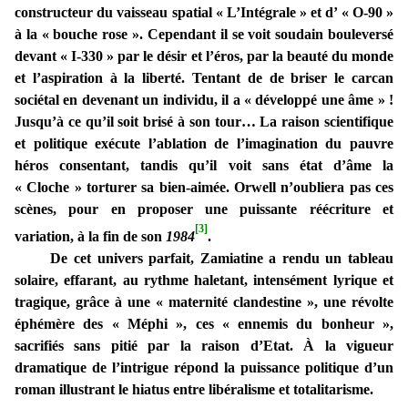
constructeur du vaisseau spatial « L’Intégrale » et d’ « O-90 »
à la « bouche rose ». Cependant il se voit soudain bouleversé
devant « I-330 » par le désir et l’éros, par la beauté du monde
et l’aspiration à la liberté. Tentant de de briser le carcan
sociétal en devenant un individu, il a « développé une âme » !
Jusqu’à ce qu’il soit brisé à son tour… La raison scientifique
et politique exécute l’ablation de l’imagination du pauvre
héros consentant, tandis qu’il voit sans état d’âme la
« Cloche » torturer sa bien-aimée. Orwell n’oubliera pas ces
scènes, pour en proposer une puissante réécriture et
[3]
variation, à la fin de son
1984
.
De cet univers parfait, Zamiatine a rendu un tableau
solaire, effarant, au rythme haletant, intensément lyrique et
tragique, grâce à une « maternité clandestine », une révolte
éphémère des « Méphi », ces « ennemis du bonheur »,
sacrifiés sans pitié par la raison d’Etat. À la vigueur
dramatique de l’intrigue répond la puissance politique d’un
roman illustrant le hiatus entre libéralisme et totalitarisme.