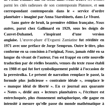
parmi les cités radieuses de son contemporain Platonov, et
son
correspondant contemporain dans le « service d’ordre
planétaire » imaginé par Anna Starobinets, dans
Le Vivant
.
Sans guère de bruit, la première édition française,
Nous
autres
, parut chez Gallimard en 1929, sous les doigts de
Cauvet-Duhamel, s’inspirant d’une version
anglaise.
L’œuvre-phare d’Evgueni Zamiatine
fut rééditée en
1971 avec une préface de Jorge Semprun. Outre le titre, plus
conforme en sa concision à l’original,
Nous
, jamais édité en sa
langue du vivant de l’auteur, l’on est frappé en cette nouvelle
traduction par de réelles beautés, venues du texte russe établi
en 1988 et qui fut fort symboliquement publié à l’occasion de
la perestroïka. Le présent de narration remplace le passé, la
formule plus judicieuse « contrainte idéale », remplace le
« manque idéal de liberté ». En ce journal aux quarante
« Notes », dédié aux « lecteurs planétaires », l’écriture est
entrechoquée, plus étonnement métaphorique, elle gagne en
intensité à mesure qu’elle passe du monde mathématique à