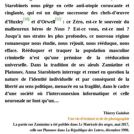
Starobinets nous piège en cette anti-utopie coruscante et
cinglante, qui est un digne successeur des chefs-d’œuvre
[10]
[11]
d’Huxley
et d’Orwell
: ce Zéro, est-ce le souvenir du
malheureux héros de
Nous
? Est-ce vous, est-ce moi ?
Jusqu’à nos strates les plus profondes, ce nouveau régime
romanesque nous étudie, nous réjouit, nous rééduque, nous
efface. Rééduquer et traquer la population masculine
criminelle n’est qu’une prémisse de la rééducation
universelle. Dans la tradition de ses aïeuls Zamiatine et
Platonov, Anna Starobinets interroge et remet en question la
nature de l’identité individuelle et par conséquent de la
liberté au sens politique, menacée en sa fragilité, dans le cadre
d’une société où l’interconnexion informatique et celle
neuronale ne font qu’un…
Thierry Guinhut
Une vie-d'écriture et de de photographie
La partie sur Zamiatine a été publiée dans
Le Matricule des anges
, mai 2017,
celle sur Platonov dans
La République des Lettres
, décembre 1996.