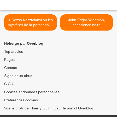
< Dezso Kosztolanyi ou les
John Edgar Wideman,
mystères de la personnalité
conscience noire
: Portraits, Kornél Esti, Une
tourmentée. De la Trilogie
Famille de menteurs.
de Homewood au Projet
Fanon, en passant par le
Hébergé par Overblog
dossier Louis Till. >
Top articles
Pages
Contact
Signaler un abus
C.G.U.
Cookies et données personnelles
Préférences cookies
Voir le profil de Thierry Guinhut sur le portail Overblog