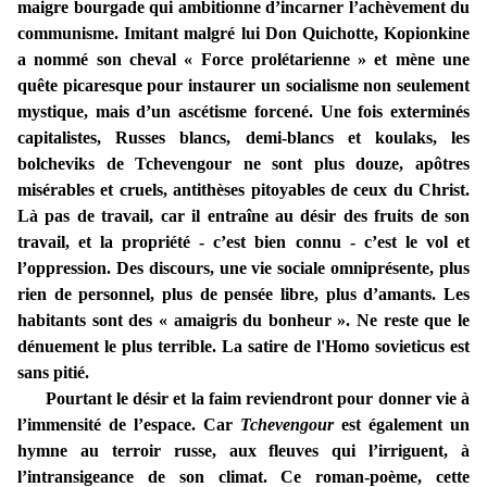
maigre bourgade qui ambitionne d’incarner l’achèvement du
communisme. Imitant malgré lui Don Quichotte, Kopionkine
a nommé son cheval « Force prolétarienne » et mène une
quête picaresque pour instaurer un socialisme non seulement
mystique, mais d’un ascétisme forcené. Une fois exterminés
capitalistes, Russes blancs, demi-blancs et koulaks, les
bolcheviks de Tchevengour ne sont plus douze, apôtres
misérables et cruels, antithèses pitoyables de ceux du Christ.
Là pas de travail, car il entraîne au désir des fruits de son
travail, et la propriété - c’est bien connu - c’est le vol et
l’oppression. Des discours, une vie sociale omniprésente, plus
rien de personnel, plus de pensée libre, plus d’amants. Les
habitants sont des « amaigris du bonheur ». Ne reste que le
dénuement le plus terrible. La satire de l'Homo sovieticus est
sans pitié.
Pourtant le désir et la faim reviendront pour donner vie à
l’immensité de l’espace. Car
Tchevengour
est également un
hymne au terroir russe, aux fleuves qui l’irriguent, à
l’intransigeance de son climat. Ce roman-poème, cette