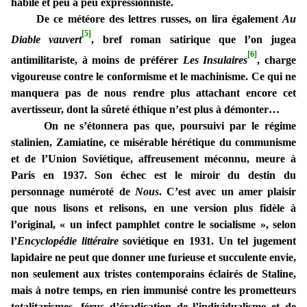
habile et peu à peu expressionniste.
De ce météore des lettres russes, on lira également
Au
[5]
Diable vauvert
, bref roman satirique que l’on jugea
[6]
antimilitariste, à moins de préférer
Les Insulaires
, charge
vigoureuse contre le conformisme et le machinisme. Ce qui ne
manquera pas de nous rendre plus attachant encore cet
avertisseur, dont la sûreté éthique n’est plus à démonter…
On ne s’étonnera pas que, poursuivi par le régime
stalinien, Zamiatine, ce misérable hérétique du communisme
et de l’Union Soviétique, affreusement méconnu, meure à
Paris en 1937. Son échec est le miroir du destin du
personnage numéroté de
Nous
. C’est avec un amer plaisir
que nous lisons et relisons, en une version plus fidèle à
l’original, « un infect pamphlet contre le socialisme », selon
l’
Encyclopédie littéraire
soviétique en 1931. Un tel jugement
lapidaire ne peut que donner une furieuse et succulente envie,
non seulement aux tristes contemporains éclairés de Staline,
mais à notre temps, en rien immunisé contre les prometteurs
totalitarismes, férus d’éradication de l’individualisme et de