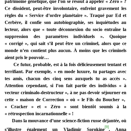
patrimoine génétique, que l’on se résout à appeler « Zéro » ?
Ce dissident, peut-être involontaire, enfreint gravement les
règles du « Service d’ordre planétaire ». Traqué par Ed et
Cerbère, il confie son autobiographie, ses inquiétudes au
lecteur, alors que « toute déconnexion du socio entraîne la
suppression des paramètres individuels ». Quoique
« corrigé », qui sait s’il peut être un criminel, alors que ce
monde n’en contient plus aucun. À moins que les criminels
aient pris le pouvoir…
Ce futur, probable, est à la fois délicieusement tentant et
terrifiant. Par exemple, « en mode luxure, tu partages avec
tes amis, chacun des cinq sens auxquels tu as accès ».
Attention cependant, si l’on fait partie des individus « à
vecteur criminalo-destructeur », à ne pas devoir séjourner en
cette « maison de Correction » où « le Fils du Boucher »,
« Cracker » et « Zéro » sont bientôt soumis à la
« rétrospection incarnationnelle » !
Dans la mouvance d’une science-fiction russe déjantée, où
[9]
s’illustre également un Vladimir Sorokine
, Anna