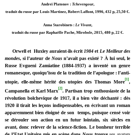
Andreï Platonov :
Tchevengour
,
traduit du russe par Louis Martinez, Robert Laffont, 1996, 432 p, 25,50 €.
Anna Starobinets :
Le Vivant
,
traduit du russe par Raphaëlle Pache, Mirobole, 2015, 480 p, 22 €.
Orwell et Huxley auraient-ils écrit
1984
et
Le Meilleur des
mondes
, si l’auteur de
Nous
n’avait pas existé ? À lui seul, le
Russe Evgueni Zamiatine (1884-1937) a inventé un genre
romanesque, quoiqu’issu de la tradition de l’apologue : l’anti-
[1]
utopie, elle-même hérité des utopies des Thomas More
,
[2]
Campanella et Karl Marx
. Partisan trop enthousiaste de la
révolution bolchevique de 1917, il a bien vite déchanté : dès
1920 il tirait les leçons indispensables, en écrivant un roman
apparemment bien éloigné de son temps, puisque censé voir
se dérouler son action en un futur lointain, six siècles en
avant, donc relever de la science-fiction. Le bonheur terrible
de l’Etat Unitaire mis en scène dans
Nous
trouve
ses avatars