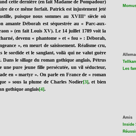
quand cette dernière (en fait Madame de Pompadour)
Momus 
uire de ce même forfait. Patrick est injustement jeté
astille, puisque nous sommes au XVIII° siècle où
 Son amante Déborah est séquestrée au « Parc-aux-
aon » (en fait Louis XV). Le 14 juillet 1789 voit la
décharné, devenu « phantome » et « fou » : Déborah,
geance », en meurt de saisissement. Réalisme cru,
s le sordide et le sanglant, voilà qui ne valut guère
Allema
ic. Dans le sillage du roman gothique anglais, Pétrus
Tellkam
ne une pure jeune fille persécutée, un vil séducteur,
Les fa
Sade en « martyr ». On parle en France de « roman
ique » sous la plume de Charles Nodier
[3]
, et bien
n gothique anglais
[4]
.
Amis
Inside 
Réussi