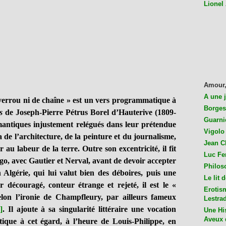
Lionel
Amour,
A une 
errou ni de chaîne » est un vers programmatique à
Borges
s
de Joseph-Pierre Pétrus Borel d’Hauterive (1809-
Guarni
omantiques injustement relégués dans leur prétendue
Vigolo 
ta de l’architecture, de la peinture et du journalisme,
Jean C
 au labeur de la terre. Outre son excentricité, il fit
Luc Fer
o, avec Gautier et Nerval, avant de devoir accepter
Philos
 Algérie, qui lui valut bien des déboires, puis une
Le lit 
r découragé, conteur étrange et rejeté, il est le «
Erotis
lon l’ironie de Champfleury, par ailleurs fameux
Lestra
]
. Il ajoute à sa singularité littéraire une vocation
Une His
Aveux 
tique à cet égard, à l’heure de Louis-Philippe, en