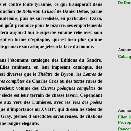
De Dor
 et contre toute tyrannie, ce qui transparaît dans
aduction de
Robinson Crusoé
de Daniel Defoe, parue
delaire, puis les surréalistes, en particulier Tzara,
son goût prononcé pour le bizarre, ses emportements
tera aujourd’hui le superbe volume relié avec soin
ent en forme d’épitaphe, qui est bien plus qu’une
ante grimace sarcastique jetée à la face du monde.
Ampue
Cuba q
 l’étonnant catalogue des Editions du Sandre,
e. Elles raniment, en leur imposant catalogue, des
ssi diverses que le
Théâtre
de Byron, les
Lettres de
es complètes
de Charles Cros ou des textes rares de
précieux volume des
Œuvres poétiques complètes
de
siècle est leur terrain de chasse favori. Cependant
lle aux vers des Lumières, avec les
Vies des poètes
que d’importance au XVIII°, qui dressa les stèles de
Anima
 Gray, pleines d’anecdotes savoureuses, de citations
Elien U
Prosop
’une langue élégante.
Rencon