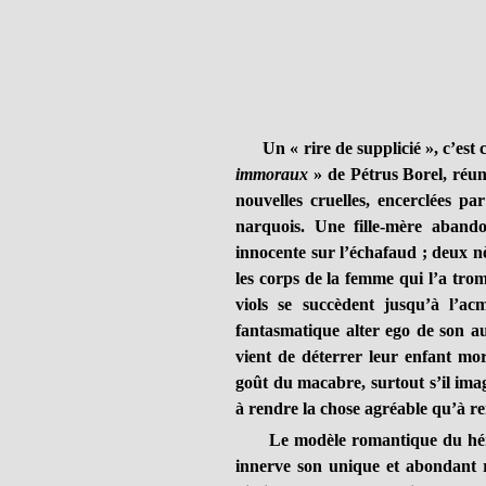
Un « rire de supplicié », c’est c
immoraux
» de Pétrus Borel, réuni
nouvelles cruelles, encerclées p
narquois. Une fille-mère abando
innocente sur l’échafaud ; deux n
les corps de la femme qui l’a tro
viols se succèdent jusqu’à l’ac
fantasmatique alter ego de son au
vient de déterrer leur enfant mor
goût du macabre, surtout s’il ima
à rendre la chose agréable qu’à ren
Le modèle romantique du héros 
innerve son unique et abondan