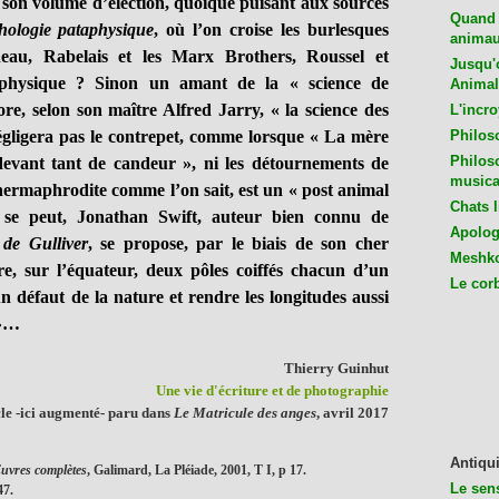
on volume d’élection, quoique puisant aux sources
Quand 
hologie pataphysique
, où l’on croise les burlesques
animaux
eau, Rabelais et les Marx Brothers, Roussel et
Jusqu'o
taphysique ? Sinon un amant de la « science de
Animal
ore, selon son maître Alfred Jarry, « la science des
L'incro
égligera pas le contrepet, comme lorsque « La mère
Philos
Philos
devant tant de candeur », ni les détournements de
musica
t, hermaphrodite comme l’on sait, est un « post animal
Chats l
l se peut, Jonathan Swift, auteur bien connu de
Apologu
de Gulliver
, se propose, par le biais de son cher
Meshko
re, sur l’équateur, deux pôles coiffés chacun d’un
Le cor
défaut de la nature et rendre les longitudes aussi
 »…
Thierry Guinhut
Une vie d'écriture et de photographie
cle -ici augmenté- paru dans
Le Matricule des anges
, avril 2017
Antiqui
uvres complètes
, Galimard, La Pléiade, 2001, T I, p 17.
Le sen
47.