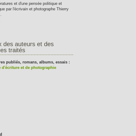
tératures et d'une pensée politique et
que par l'écrivain et photographe Thierry
.
t
x des auteurs et des
es traités
res publiés, romans, albums, essais :
 d'écriture et de photographie
d