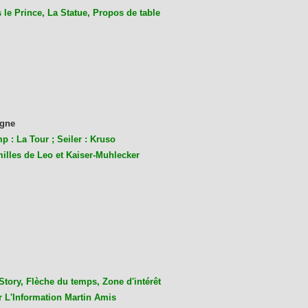
le Prince, La Statue, Propos de table
gne
p : La Tour ; Seiler : Kruso
milles de Leo et Kaiser-Muhlecke
r
Story, Flèche du temps, Zone d'intérêt
r L'Information Martin Amis