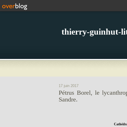
thierry-guinhut-l
17 juin 2017
Pétrus Borel, le lycanthr
Sandre.
Cathédral