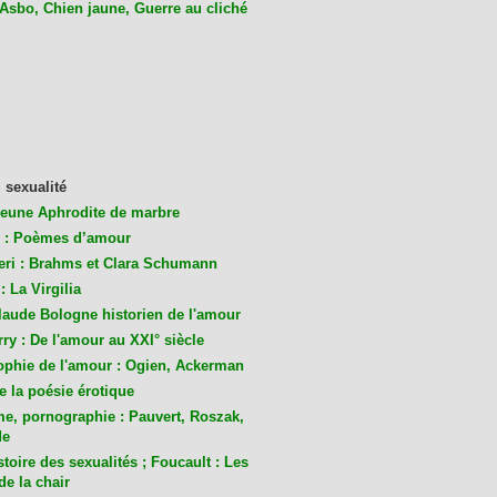
 Asbo, Chien jaune, Guerre au cliché
 sexualité
jeune Aphrodite de marbre
 : Poèmes d’amour
eri : Brahms et Clara Schumann
: La Virgilia
laude Bologne historien de l'amour
ry : De l'amour au XXI° siècle
ophie de l'amour : Ogien, Ackerman
de la poésie érotique
me, pornographie : Pauvert, Roszak,
de
toire des sexualités ; Foucault : Les
de la chair