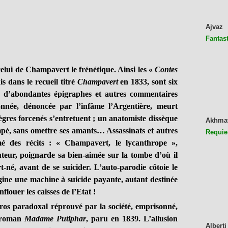
Ajvaz
Fantast
elui de Champavert le frénétique. Ainsi les «
Contes
s dans le recueil titré
Champavert
en 1833, sont six
ar d’abondantes épigraphes et autres commentaires
nnée, dénoncée par l’infâme l’Argentière, meurt
ègres forcenés s’entretuent ; un anatomiste dissèque
Akhma
mpé, sans omettre ses amants… Assassinats et autres
Requie
mé des récits : « Champavert, le lycanthrope »,
teur, poignarde sa bien-aimée sur la tombe d’où il
t-né, avant de se suicider. L’auto-parodie côtoie le
gine une machine à suicide payante, autant destinée
flouer les caisses de l’Etat !
paradoxal réprouvé par la société, emprisonné,
t roman
Madame Putiphar
, paru en 1839. L’allusion
Alberti