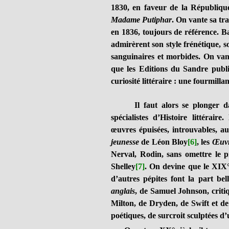
1830, en faveur de la République
Madame Putiphar
. On vante sa tr
en 1836, toujours de référence. Bau
admirèrent son style frénétique, 
sanguinaires et morbides. On van
que les Editions du Sandre publi
curiosité littéraire : une fourmill
Il faut alors se plonger dans
spécialistes d’Histoire littérair
œuvres épuisées, introuvables, au
jeunesse
de Léon Bloy
[6]
, les
Œuvr
Nerval, Rodin, sans omettre le 
Shelley
[7]
. On devine que le XIX° 
d’autres pépites font la part be
anglais
, de Samuel Johnson, criti
Milton, de Dryden, de Swift et de
poétiques, de surcroit sculptées d