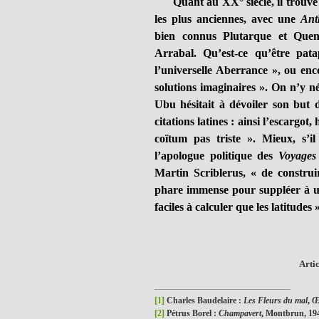
Quant au XX° siècle, il trouve s
les plus anciennes, avec une
Ant
bien connus Plutarque et Quen
Arrabal. Qu’est-ce qu’être pa
l’universelle Aberrance », ou enc
solutions imaginaires ». On n’y n
Ubu hésitait à dévoiler son but 
citations latines : ainsi l’escargo
coïtum pas triste ». Mieux, s’i
l’apologue politique des
Voyages 
Martin Scriblerus, « de construi
phare immense pour suppléer à un 
faciles à calculer que les latitudes
Arti
[1]
Charles Baudelaire :
Les Fleurs du mal
,
Œ
[2]
Pétrus Borel :
Champavert
, Montbrun, 19