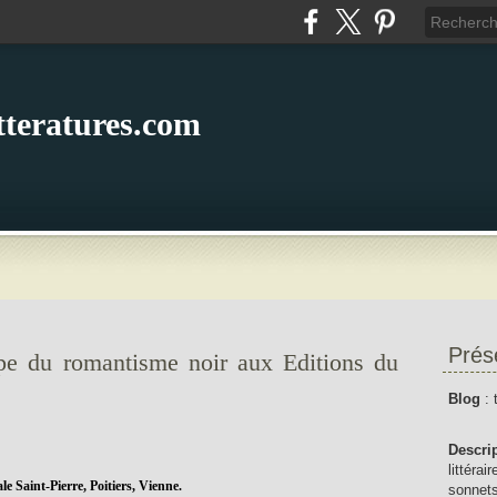
itteratures.com
Prés
ope du romantisme noir aux Editions du
Blog
: 
Descri
littérai
e Saint-Pierre, Poitiers, Vienne.
sonnets