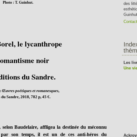
Photo : T. Guinhut.
des lit
esthéti
Guinhut
Contac
orel, le lycanthrope
Inde
thèm
romantisme noir
Les liv
Une vie
ditions du Sandre.
:
Œuvres poétiques et romanesques
,
 du Sandre, 2018, 782 p, 45 €.
 selon Baudelaire, affligea la destinée du méconnu
 par son temps, il est un de ces anti-héros du
Ackroy