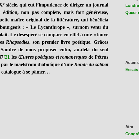
 siècle, qui eut l’impudence de diriger un journal
Londres
e édition, non pas complète, mais fort généreuse,
Queer-
etit maître original de la littérature, qui bénéficia
 bourgeois : « Le Lycanthrope », surnom venu du
lait. Le désespéré se compare en effet à une « louve
ses
Rhapsodies
, son premier livre poétique. Grâces
 Sandre de nous proposer enfin, au-delà du seul
47
[2]
, les
Œuvres poétiques et romanesques
de Pétrus
Adams
rée par le maelström diabolique d’une
Ronde du sabbat
Essais
n catalogue à se pâmer…
Aira
Congrès