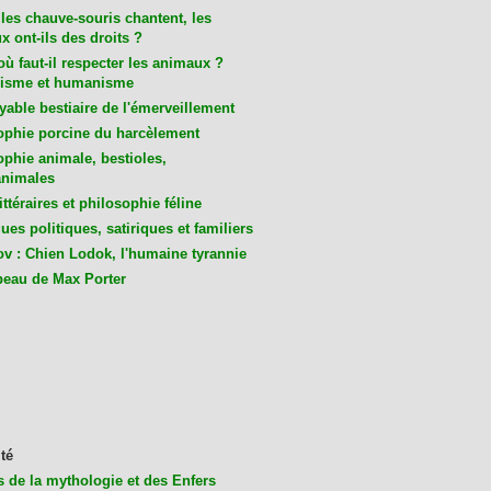
les chauve-souris chantent, les
 ont-ils des droits ?
ù faut-il respecter les animaux ?
isme et humanisme
yable bestiaire de l'émerveillement
ophie porcine du harcèlement
ophie animale, bestioles,
nimales
ittéraires et philosophie féline
es politiques, satiriques et familiers
v : Chien Lodok, l'humaine tyrannie
beau de Max Porter
té
s de la mythologie et des Enfers