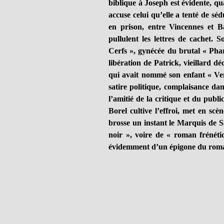
biblique à Joseph est évidente, 
accuse celui qu’elle a tenté de séd
en prison, entre Vincennes et B
pullulent les lettres de cachet.
Cerfs », gynécée du brutal « Phar
libération de Patrick, vieillard 
qui avait nommé son enfant « Ven
satire politique, complaisance dan
l’amitié de la critique et du publ
Borel cultive l’effroi, met en scè
brosse un instant le Marquis de 
noir », voire de « roman frénét
évidemment d’un épigone du roma