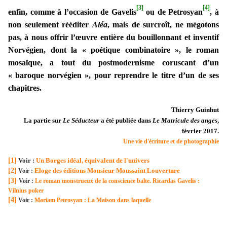
[3]
[4]
enfin, comme à l’occasion de Gavelis
ou de Petrosyan
, à
non seulement rééditer
Aléa
, mais de surcroît, ne mégotons
pas, à nous offrir l’œuvre entière du bouillonnant et inventif
Norvégien, dont la « poétique combinatoire », le roman
mosaïque, a tout du postmodernisme coruscant d’un
« baroque norvégien », pour reprendre le titre d’un de ses
chapitres.
Thierry Guinhut
La partie sur
Le Séducteur
a été publiée dans
Le Matricule des anges
,
février 2017.
Une vie d'écriture et de photographie
[1]
Voir :
Un Borges idéal, équivalent de l'univers
[2]
Eloge des éditions Monsieur Moussaint Louverture
Voir :
[3]
Voir :
Le roman monstrueux de la conscience balte. Ricardas Gavelis :
Vilnius poker
[4]
Voir :
Mariam Petrosyan : La Maison dans laquelle