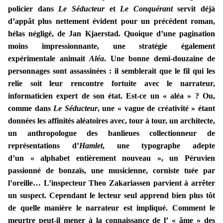
policier dans
Le Séducteur
et
Le Conquérant
servit déjà
d’appât plus nettement évident pour un précédent roman,
hélas négligé, de Jan Kjaerstad. Quoique d’une pagination
moins impressionnante, une stratégie également
expérimentale animait
Aléa
. Une bonne demi-douzaine de
personnages sont assassinées : il semblerait que le fil qui les
relie soit leur rencontre fortuite avec le narrateur,
informaticien expert de son état. Est-ce un « aléa » ? Ou,
comme dans
Le Séducteur
, une « vague de créativité » étant
données les affinités aléatoires avec, tour à tour, un architecte,
un anthropologue des banlieues collectionneur de
représentations d’
Hamlet
, une typographe adepte
d’un « alphabet entièrement nouveau », un Péruvien
passionné de bonzaïs, une musicienne, corniste tuée par
l’oreille… L’inspecteur Theo Zakariassen parvient à arrêter
un suspect. Cependant le lecteur seul apprend bien plus tôt
de quelle manière le narrateur est impliqué. Comment le
meurtre peut-il mener à la connaissance de l’ « âme » des