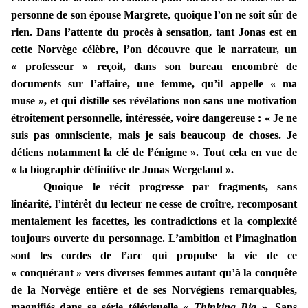
personne de son épouse Margrete, quoique l’on ne soit sûr de
rien. Dans l’attente du procès à sensation, tant Jonas est en
cette Norvège célèbre, l’on découvre que le narrateur, un
« professeur » reçoit, dans son bureau encombré de
documents sur l’affaire, une femme, qu’il appelle « ma
muse », et qui distille ses révélations non sans une motivation
étroitement personnelle, intéressée, voire dangereuse : « Je ne
suis pas omnisciente, mais je sais beaucoup de choses. Je
détiens notamment la clé de l’énigme ». Tout cela en vue de
« la biographie définitive de Jonas Wergeland ».
Quoique le récit progresse par fragments, sans
linéarité, l’intérêt du lecteur ne cesse de croître, recomposant
mentalement les facettes, les contradictions et la complexité
toujours ouverte du personnage. L’ambition et l’imagination
sont les cordes de l’arc qui propulse la vie de ce
« conquérant » vers diverses femmes autant qu’à la conquête
de la Norvège entière et de ses Norvégiens remarquables,
magnifiés dans sa série télévisuelle «
Thinking Big
». Sans