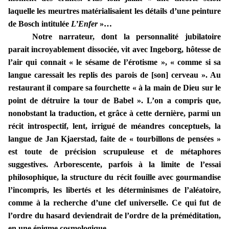
laquelle les meurtres matérialisaient les détails d’une peinture
de Bosch intitulée
L’Enfer
»…
Notre narrateur, dont la personnalité jubilatoire
parait incroyablement dissociée, vit avec Ingeborg, hôtesse de
l’air qui connait « le sésame de l’érotisme », « comme si sa
langue caressait les replis des parois de [son] cerveau ». Au
restaurant il compare sa fourchette « à la main de Dieu sur le
point de détruire la tour de Babel ». L’on a compris que,
nonobstant la traduction, et grâce à cette dernière, parmi un
récit introspectif, lent, irrigué de méandres conceptuels, la
langue de Jan Kjaerstad, faite de « tourbillons de pensées »
est toute de précision scrupuleuse et de métaphores
suggestives. Arborescente, parfois à la limite de l’essai
philosophique, la structure du récit fouille avec gourmandise
l’incompris, les libertés et les déterminismes de l’aléatoire,
comme à la recherche d’une clef universelle. Ce qui fut de
l’ordre du hasard deviendrait de l’ordre de la préméditation,
en une énigme cosmologique.