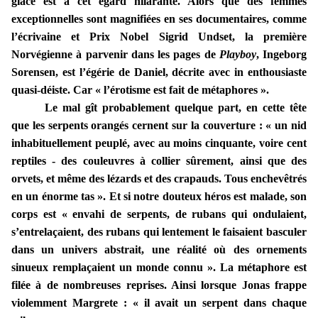
glacé est à cet égard hilarante. Alors que des femmes
exceptionnelles sont magnifiées en ses documentaires, comme
l’écrivaine et Prix Nobel Sigrid Undset, la première
Norvégienne à parvenir dans les pages de
Playboy
, Ingeborg
Sorensen, est l’égérie de Daniel, décrite avec in enthousiaste
quasi-déiste. Car « l’érotisme est fait de métaphores ».
Le mal gît probablement quelque part, en cette tête
que les serpents orangés cernent sur la couverture : « un nid
inhabituellement peuplé, avec au moins cinquante, voire cent
reptiles - des couleuvres à collier sûrement, ainsi que des
orvets, et même des lézards et des crapauds. Tous enchevêtrés
en un énorme tas ». Et si notre douteux héros est malade, son
corps est « envahi de serpents, de rubans qui ondulaient,
s’entrelaçaient, des rubans qui lentement le faisaient basculer
dans un univers abstrait, une réalité où des ornements
sinueux remplaçaient un monde connu ». La métaphore est
filée à de nombreuses reprises. Ainsi lorsque Jonas frappe
violemment Margrete : « il avait un serpent dans chaque