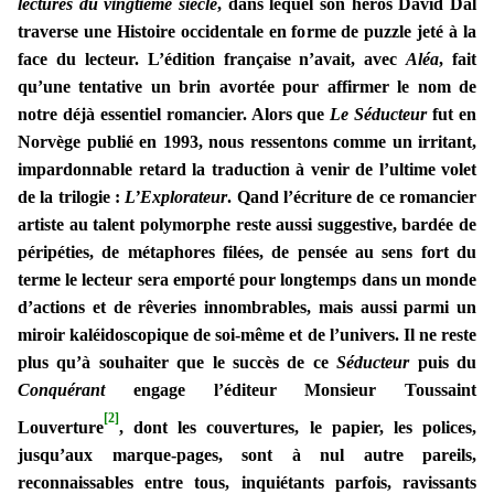
lectures du vingtième siècle
, dans lequel son héros David Dal
traverse une Histoire occidentale en forme de puzzle jeté à la
face du lecteur. L’édition française n’avait, avec
Aléa
, fait
qu’une tentative un brin avortée pour affirmer le nom de
notre déjà essentiel romancier. Alors que
Le Séducteur
fut en
Norvège publié en 1993, nous ressentons comme un irritant,
impardonnable retard la traduction à venir de l’ultime volet
de la trilogie :
L’Explorateur
. Qand l’écriture de ce romancier
artiste au talent polymorphe reste aussi suggestive, bardée de
péripéties, de métaphores filées, de pensée au sens fort du
terme le lecteur sera emporté pour longtemps dans un monde
d’actions et de rêveries innombrables, mais aussi parmi un
miroir kaléidoscopique de soi-même et de l’univers. Il ne reste
plus qu’à souhaiter que le succès de ce
Séducteur
puis du
Conquérant
engage l’éditeur Monsieur Toussaint
[2]
Louverture
, dont les couvertures, le papier, les polices,
jusqu’aux marque-pages, sont à nul autre pareils,
reconnaissables entre tous, inquiétants parfois, ravissants