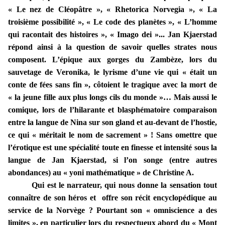
« Le nez de Cléopâtre », « Rhetorica Norvegia », « La
troisième possibilité », « Le code des planètes », « L’homme
qui racontait des histoires », « Imago dei »... Jan Kjaerstad
répond ainsi à la question de savoir quelles strates nous
composent. L’épique aux gorges du Zambèze, lors du
sauvetage de Veronika, le lyrisme d’une vie qui « était un
conte de fées sans fin », côtoient le tragique avec la mort de
« la jeune fille aux plus longs cils du monde »… Mais aussi le
comique, lors de l’hilarante et blasphématoire comparaison
entre la langue de Nina sur son gland et au-devant de l’hostie,
ce qui « méritait le nom de sacrement » ! Sans omettre que
l’érotique est une spécialité toute en finesse et intensité sous la
langue de Jan Kjaerstad, si l’on songe (entre autres
abondances) au « yoni mathématique » de Christine A.
Qui est le narrateur, qui nous donne la sensation tout
connaître de son héros et offre son récit encyclopédique au
service de la Norvège ? Pourtant son « omniscience a des
limites », en particulier lors du respectueux abord du « Mont