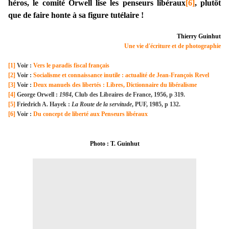
héros, le comité Orwell lise les penseurs libéraux
[6]
, plutôt
que de faire honte à sa figure tutélaire !
Thierry Guinhut
Une vie d'écriture et de photographie
[1]
Voir :
Vers le paradis fiscal français
[2]
Voir :
Socialisme et connaissance inutile : actualité de Jean-François Revel
[3]
Voir :
Deux manuels des libertés : Libres, Dictionnaire du libéralisme
[4]
George Orwell :
1984
, Club des Libraires de France, 1956, p 319.
[5]
Friedrich A. Hayek :
La Route de la servitude
, PUF, 1985, p 132.
[6]
Voir :
Du concept de liberté aux Penseurs libéraux
Photo : T. Guinhut