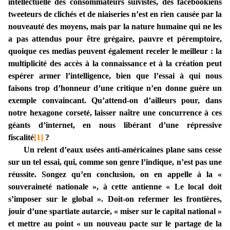
intellectuelle des consommateurs suivistes, des facebookiens
tweeteurs de clichés et de niaiseries n’est en rien causée par la
nouveauté des moyens, mais par la nature humaine qui ne les
a pas attendus pour être grégaire, pauvre et péremptoire,
quoique ces medias peuvent également receler le meilleur : la
multiplicité des accès à la connaissance et à la création peut
espérer armer l’intelligence, bien que l’essai à qui nous
faisons trop d’honneur d’une critique n’en donne guère un
exemple convaincant. Qu’attend-on d’ailleurs pour, dans
notre hexagone corseté, laisser naître une concurrence à ces
géants d’internet, en nous libérant d’une répressive
fiscalité
[1]
?
Un relent d’eaux usées anti-américaines plane sans cesse
sur un tel essai, qui, comme son genre l’indique, n’est pas une
réussite. Songez qu’en conclusion, on en appelle à la «
souveraineté nationale », à cette antienne « Le local doit
s’imposer sur le global ». Doit-on refermer les frontières,
jouir d’une spartiate autarcie, « miser sur le capital national »
et mettre au point « un nouveau pacte sur le partage de la