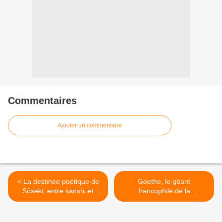
Commentaires
Ajouter un commentaire
< La destinée poétique de
Goethe, le géant
Sôseki, entre kanshi et
francophile de la
haïku.
weltliteratur : Goethe et la
France, à la Fondation
Martin Bodmer. >