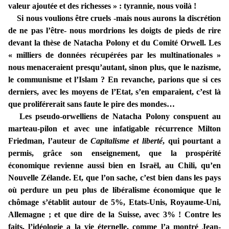
valeur ajoutée et des richesses » : tyrannie, nous voilà !
Si nous voulions être cruels -mais nous aurons la discrétion
de ne pas l’être- nous mordrions les doigts de pieds de rire
devant la thèse de Natacha Polony et du Comité Orwell. Les
« milliers de données récupérées par les multinationales »
nous menaceraient presqu’autant, sinon plus, que le nazisme,
le communisme et l’Islam ? En revanche, parions que si ces
derniers, avec les moyens de l’Etat, s’en emparaient, c’est là
que proliférerait sans faute le pire des mondes…
Les pseudo-orwelliens de Natacha Polony conspuent au
marteau-pilon et avec une infatigable récurrence Milton
Friedman, l’auteur de
Capitalisme et liberté
, qui pourtant a
permis, grâce son enseignement, que la prospérité
économique revienne aussi bien en Israël, au Chili, qu’en
Nouvelle Zélande. Et, que l’on sache, c’est bien dans les pays
où perdure un peu plus de libéralisme économique que le
chômage s’établit autour de 5%, Etats-Unis, Royaume-Uni,
Allemagne ; et que dire de la Suisse, avec 3% ! Contre les
faits, l’idéologie a la vie éternelle, comme l’a montré Jean-