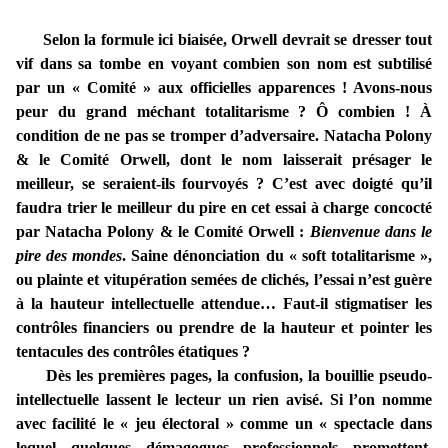
Selon la formule ici biaisée, Orwell devrait se dresser tout
vif dans sa tombe en voyant combien son nom est subtilisé
par un « Comité » aux officielles apparences ! Avons-nous
peur du grand méchant totalitarisme ? Ô combien ! À
condition de ne pas se tromper d’adversaire. Natacha Polony
& le Comité Orwell, dont le nom laisserait présager le
meilleur, se seraient-ils fourvoyés ? C’est avec doigté qu’il
faudra trier le meilleur du pire en cet essai à charge concocté
par Natacha Polony & le Comité Orwell :
Bienvenue dans le
pire des mondes
. Saine dénonciation du « soft totalitarisme »,
ou plainte et vitupération semées de clichés, l’essai n’est guère
à la hauteur intellectuelle attendue… Faut-il stigmatiser les
contrôles financiers ou prendre de la hauteur et pointer les
tentacules des contrôles étatiques ?
Dès les premières pages, la confusion, la bouillie pseudo-
intellectuelle lassent le lecteur un rien avisé. Si l’on nomme
avec facilité le « jeu électoral » comme un « spectacle dans
lequel quelques démagogues professionnels promettent,