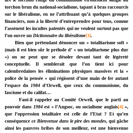
torchon brun du national-socialisme, tapant à bras raccourcis
sur le libéralisme, en ne l’attribuant qu’à quelques groupes
financiers, non à la liberté d’entreprendre pour tous, comme
l’assènent les incultes patentés qui ne veulent surtout pas que
l’on ouvre un
Dictionnaire du libéralisme
[3]
.
Bien que prétendant dénoncer un « totalitarisme soft »
(mais il est bien sûr le prélude d’ « un totalitarisme plus dur
») on ne peut que se désoler devant tant de légèreté
conceptuelle. Il semblerait que l’on tient ici pour
calembredaines les éliminations physiques massives et la «
police de la pensée » qui régissent d’une main de fer autant
l’espace du
1984
d’Orwell, que ceux du communisme, du
fascisme et du califat…
Faut-il rappeler au Comité Orwell, que le parti au
pouvoir dans
1984
est « l’Angsoc, ou socialisme anglais
[4]
»,
que l’oppression totalitaire est celle de l’Etat ? Et qu’en
conséquence ce
Bienvenue dans le pire des mondes
, qui gâche
ainsi les pauvres bribes de son meilleur, est une bienvenue