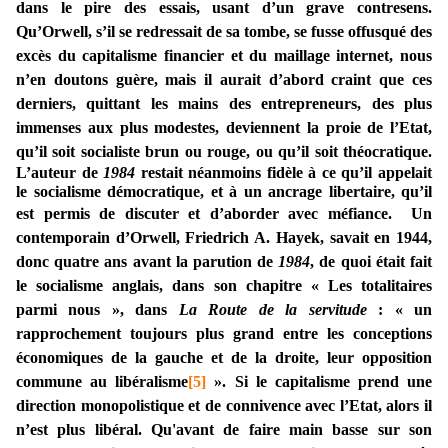
dans le pire des essais, usant d’un grave contresens.
Qu’Orwell, s’il se redressait de sa tombe, se fusse offusqué des
excès du capitalisme financier et du maillage internet, nous
n’en doutons guère, mais il aurait d’abord craint que ces
derniers, quittant les mains des entrepreneurs, des plus
immenses aux plus modestes, deviennent la proie de l’Etat,
qu’il soit socialiste brun ou rouge, ou qu’il soit théocratique.
L’auteur de
1984
restait néanmoins fidèle à ce qu’il appelait
le socialisme démocratique, et à un ancrage libertaire, qu’il
est permis de discuter et d’aborder avec méfiance.
Un
contemporain d’Orwell, Friedrich A. Hayek, savait en 1944,
donc quatre ans avant la parution de
1984
, de quoi était fait
le socialisme anglais, dans son chapitre « Les totalitaires
parmi nous », dans
La Route de la servitude
: « un
rapprochement toujours plus grand entre les conceptions
économiques de la gauche et de la droite, leur opposition
commune au libéralisme
[5]
». Si le capitalisme prend une
direction monopolistique et de connivence avec l’Etat, alors il
n’est plus libéral. Qu'avant de faire main basse sur son