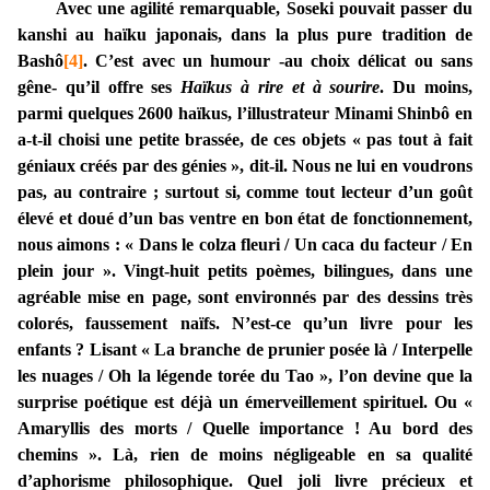
Avec une agilité remarquable, Soseki pouvait passer du
kanshi au haïku japonais, dans la plus pure tradition de
Bashô
[4]
. C’est avec un humour -au choix délicat ou sans
gêne- qu’il offre ses
Haïkus à rire et à sourire
. Du moins,
parmi quelques 2600 haïkus, l’illustrateur Minami Shinbô en
a-t-il choisi une petite brassée, de ces objets « pas tout à fait
géniaux créés par des génies », dit-il. Nous ne lui en voudrons
pas, au contraire ; surtout si, comme tout lecteur d’un goût
élevé et doué d’un bas ventre en bon état de fonctionnement,
nous aimons : « Dans le colza fleuri / Un caca du facteur / En
plein jour ». Vingt-huit petits poèmes, bilingues, dans une
agréable mise en page, sont environnés par des dessins très
colorés, faussement naïfs. N’est-ce qu’un livre pour les
enfants ? Lisant « La branche de prunier posée là / Interpelle
les nuages / Oh la légende torée du Tao », l’on devine que la
surprise poétique est déjà un émerveillement spirituel. Ou «
Amaryllis des morts / Quelle importance ! Au bord des
chemins ». Là, rien de moins négligeable en sa qualité
d’aphorisme philosophique. Quel joli livre précieux et