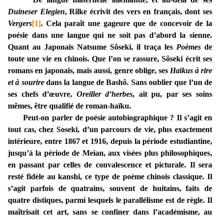
Duineser Elegien
, Rilke écrivit des vers en français, dont ses
Vergers
[1]
.
Cela paraît une gageure que de concevoir de la
poésie dans une langue qui ne soit pas d’abord la sienne.
Quant au Japonais Natsume Sôseki, il traça les
Poèmes
de
toute une vie en chinois. Que l’on se rassure, Sôseki écrit ses
romans en japonais, mais aussi, genre oblige, ses
Haïkus à rire
et à sourire
dans la langue de Bashô. Sans oublier que l’un de
ses chefs d’œuvre,
Oreiller d’herbes
, ait pu, par ses soins
mêmes, être qualifié de roman-haïku.
Peut-on parler de poésie autobiographique ? Il s’agit en
tout cas, chez Soseki, d’un parcours de vie, plus exactement
intérieure, entre 1867 et 1916, depuis la période estudiantine,
jusqu’à la période de Meian, aux visées plus philosophiques,
en passant par celles de convalescence et picturale. Il sera
resté fidèle au kanshi, ce type de poème chinois classique. Il
s’agit parfois de quatrains, souvent de huitains, faits de
quatre distiques, parmi lesquels le parallélisme est de règle. Il
maîtrisait cet art, sans se confiner dans l’académisme, au