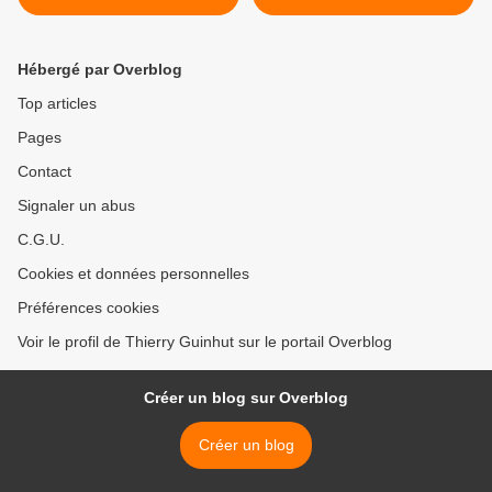
Edouard Pommier et Jean-
basse sur Orwell par
Luc Nancy.
Natacha Polony & le Comité
Orwell : bienvenue dans le
Hébergé par Overblog
pire des mondes
intellectuels. >
Top articles
Pages
Contact
Signaler un abus
C.G.U.
Cookies et données personnelles
Préférences cookies
Voir le profil de Thierry Guinhut sur le portail Overblog
Créer un blog sur Overblog
Créer un blog