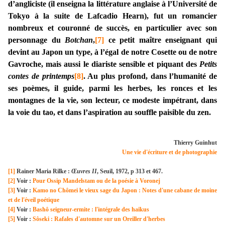
d’angliciste (il enseigna la littérature anglaise à l’Université de
Tokyo à la suite de Lafcadio Hearn), fut un romancier
nombreux et couronné de succès, en particulier avec son
personnage du
Botchan
,
[7]
ce petit maître enseignant qui
devint au Japon un type, à l’égal de notre Cosette ou de notre
Gavroche, mais aussi le diariste sensible et piquant des
Petits
contes de printemps
[8]
. Au plus profond, dans l’humanité de
ses poèmes, il guide, parmi les herbes, les ronces et les
montagnes de la vie, son lecteur, ce modeste impétrant, dans
la voie du tao, et dans l’aspiration au souffle paisible du zen.
Thierry Guinhut
Une vie d'écriture et de photographie
[1]
Rainer Maria Rilke :
Œuvres II
, Seuil, 1972, p 313 et 467.
[2]
Voir :
Pour Ossip Mandelstam ou de la poésie à Voronej
[3]
Voir :
Kamo no Chômei le vieux sage du Japon : Notes d'une cabane de moine
et de l'éveil poétique
[4]
Voir :
Bashô seigneur-ermite : l'intégrale des haikus
[5]
Voir :
Sôseki : Rafales d'automne sur un Oreiller d'herbes