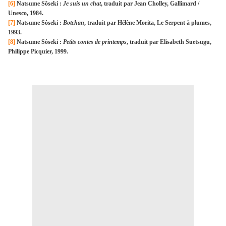
[6]
Natsume Sôseki :
Je suis un chat
, traduit par Jean Cholley, Gallimard /
Unesco, 1984.
[7]
Natsume Sôseki :
Botchan
, traduit par Hélène Morita, Le Serpent à plumes,
1993.
[8]
Natsume Sôseki :
Petits contes de printemps
, traduit par Elisabeth Suetsugu,
Philippe Picquier, 1999.