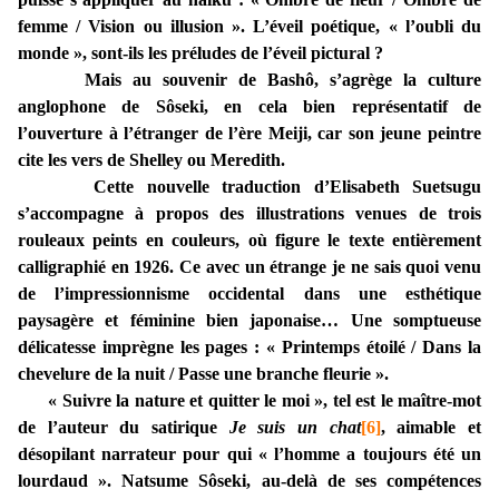
femme / Vision ou illusion ». L’éveil poétique, « l’oubli du
monde », sont-ils les préludes de l’éveil pictural ?
Mais au souvenir de Bashô, s’agrège la culture
anglophone de Sôseki, en cela bien représentatif de
l’ouverture à l’étranger de l’ère Meiji, car son jeune peintre
cite les vers de Shelley ou Meredith.
Cette nouvelle traduction d’Elisabeth Suetsugu
s’accompagne à propos des illustrations venues de trois
rouleaux peints en couleurs, où figure le texte entièrement
calligraphié en 1926. Ce avec un étrange je ne sais quoi venu
de l’impressionnisme occidental dans une esthétique
paysagère et féminine bien japonaise… Une somptueuse
délicatesse imprègne les pages : « Printemps étoilé / Dans la
chevelure de la nuit / Passe une branche fleurie ».
« Suivre la nature et quitter le moi », tel est le maître-mot
de l’auteur du satirique
Je suis un chat
[6]
, aimable et
désopilant narrateur pour qui « l’homme a toujours été un
lourdaud ». Natsume Sôseki, au-delà de ses compétences