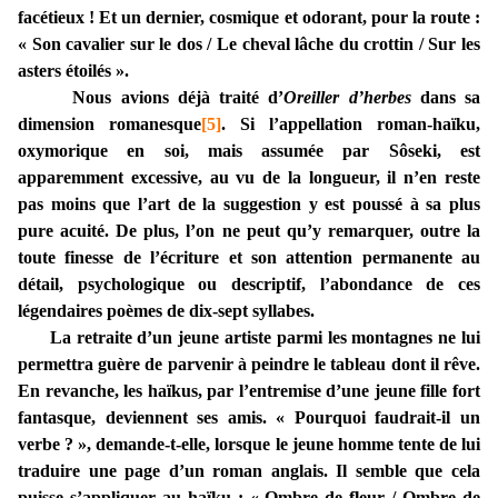
facétieux ! Et un dernier, cosmique et odorant, pour la route :
« Son cavalier sur le dos / Le cheval lâche du crottin / Sur les
asters étoilés ».
Nous avions déjà traité d’
Oreiller d’herbes
dans sa
dimension romanesque
[5]
. Si l’appellation roman-haïku,
oxymorique en soi, mais assumée par Sôseki, est
apparemment excessive, au vu de la longueur, il n’en reste
pas moins que l’art de la suggestion y est poussé à sa plus
pure acuité. De plus, l’on ne peut qu’y remarquer, outre la
toute finesse de l’écriture et son attention permanente au
détail, psychologique ou descriptif, l’abondance de ces
légendaires poèmes de dix-sept syllabes.
La retraite d’un jeune artiste parmi les montagnes ne lui
permettra guère de parvenir à peindre le tableau dont il rêve.
En revanche, les haïkus, par l’entremise d’une jeune fille fort
fantasque, deviennent ses amis. « Pourquoi faudrait-il un
verbe ? », demande-t-elle, lorsque le jeune homme tente de lui
traduire une page d’un roman anglais. Il semble que cela
puisse s’appliquer au haïku : « Ombre de fleur / Ombre de