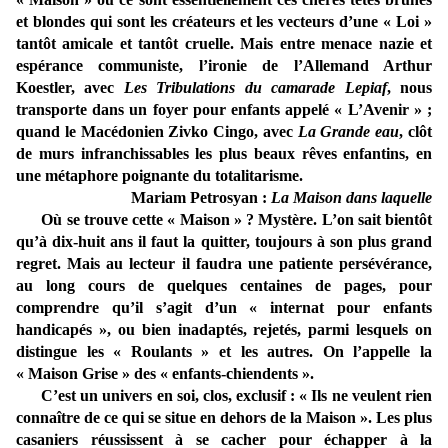
et blondes qui sont les créateurs et les vecteurs d’une « Loi »
tantôt amicale et tantôt cruelle. Mais entre menace nazie et
espérance communiste, l’ironie de l’Allemand Arthur
Koestler, avec
Les Tribulations du camarade Lepiaf
, nous
transporte dans un foyer pour enfants appelé « L’Avenir » ;
quand le Macédonien Zivko Cingo, avec
La Grande eau
, clôt
de murs infranchissables les plus beaux rêves enfantins, en
une métaphore poignante du totalitarisme.
Mariam Petrosyan :
La Maison dans laquelle
Où se trouve cette « Maison » ? Mystère. L’on sait bientôt
qu’à dix-huit ans il faut la quitter, toujours à son plus grand
regret. Mais au lecteur il faudra une patiente persévérance,
au long cours de quelques centaines de pages, pour
comprendre qu’il s’agit d’un « internat pour enfants
handicapés », ou bien inadaptés, rejetés, parmi lesquels on
distingue les « Roulants » et les autres. On l’appelle la
« Maison Grise » des « enfants-chiendents ».
C’est un univers en soi, clos, exclusif : « Ils ne veulent rien
connaître de ce qui se situe en dehors de la Maison ». Les plus
casaniers réussissent à se cacher pour échapper à la