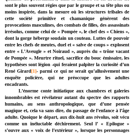
sont le plus souvent régies que par le groupe et sa tête plus ou
moins inspirée, dans la mesure où les structures tribales de
cette société primitive et chamanique génèrent des
provocations masculines, des combats de filles, des assassinats
irrésolus, comme celui de « Pompée », le chef des « Chiens »,
dont la gorge héberge soudain un couteau. Luttes de pouvoir
entre les chefs de meutes, duel et « salve de coups » explosent
entre « L’Aveugle » et Noiraud », auprès du « trône vacant
de Pompée ». Meurtre rituel, sacrifice du bouc émissaire, les
hypothèses sont légion -qui feraient palpiter la curiosité d’un
René Girard
[1]
- parmi ce qui ne serait qu’allusivement une
enquête policière, qui ne préoccupe que les adultes
encadrants.
L’énorme conte initiatique aux chambres et galeries
innombrables est révélateur autant du spectre des rapports
humains, au sens anthropologique, que d’une pensée
magique et, cela va sans dire, du passage de l’enfance à l’âge
adulte. Quoique le départ, aux dix-huit ans révolus, soit vécu
comme un inéluctable déchirement. Seul l’ « Epilogue »
s’ouvre aux « voix de l’extérieur », lorsque les personnages