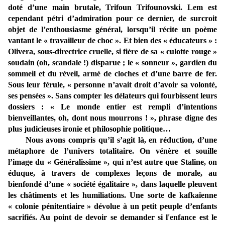
doté d’une main brutale, Trifoun Trifounovski. Lem est
cependant pétri d’admiration pour ce dernier, de surcroit
objet de l’enthousiasme général, lorsqu’il récite un poème
vantant le « travailleur de choc ». Et bien des « éducateurs » :
Olivera, sous-directrice cruelle, si fière de sa « culotte rouge »
soudain (oh, scandale !) disparue ; le « sonneur », gardien du
sommeil et du réveil, armé de cloches et d’une barre de fer.
Sous leur férule, « personne n’avait droit d’avoir sa volonté,
ses pensées ». Sans compter les délateurs qui fourbissent leurs
dossiers : « Le monde entier est rempli d’intentions
bienveillantes, oh, dont nous mourrons ! », phrase digne des
plus judicieuses ironie et philosophie politique…
Nous avons compris qu’il s’agit là, en réduction, d’une
métaphore de l’univers totalitaire. On vénère et souille
l’image du « Généralissime », qui n’est autre que Staline, on
éduque, à travers de complexes leçons de morale, au
bienfondé d’une « société égalitaire », dans laquelle pleuvent
les châtiments et les humiliations. Une sorte de kafkaïenne
« colonie pénitentiaire » dévolue à un petit peuple d’enfants
sacrifiés. Au point de devoir se demander si l'enfance est le