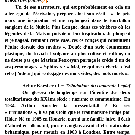
maison des feuilles
[2]
.
Un de ses narrateurs, qui est probablement en cela un
alter ego de l’écrivaine, prépare ainsi son récit : « Je pris
alors une inspiration et me replongeai dans le tourbillon
sanglant de la Nuit la Plus Longue, dans ces ténèbres où les
légendes de la Maison puisaient leur inspiration. Je plongeai
et je nageai, remuant cette vase, ces os rongés qui constituent
l’épine dorsale des mythes ». Douée d’un style étonnement
plastique, du trivial et vulgaire au plus cultivé et raffiné, on
ne doute pas que Mariam Petrosyan partage le crédo d’un de
ses personnages, « Sphinx » : « Moi, ce qui me débecte, c’est
celle [l’odeur] qui se dégage des mots vides, des mots morts ».
Arhur Koestler :
Les Tribulations du camarade Lepiaf
On glosera de longtemps sur l’identité des deux
totalitarismes du XXème siècle : nazisme et communisme. En
1934, Arthur Koestler la pressentait-il ? En ses
« tribulations
», il va plus loin que le traumatisme infligé par
Hitler. Né en 1905 en Hongrie, parmi une famille juive, il écrit
d’abord en allemand, puis en anglais avant d’être naturalisé
britannique, pour mourir en 1983 à Londres. Entre temps,