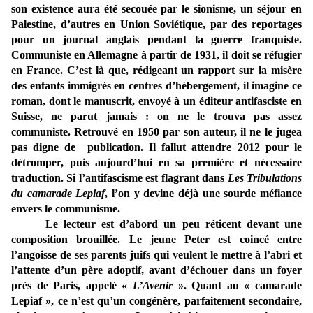
son existence aura été secouée par le sionisme, un séjour en
Palestine, d’autres en Union Soviétique, par des reportages
pour un journal anglais pendant la guerre franquiste.
Communiste en Allemagne à partir de 1931, il doit se réfugier
en France. C’est là que, rédigeant un rapport sur la misère
des enfants immigrés en centres d’hébergement, il imagine ce
roman, dont le manuscrit, envoyé à un éditeur antifasciste en
Suisse, ne parut jamais : on ne le trouva pas assez
communiste. Retrouvé en 1950 par son auteur, il ne le jugea
pas digne de publication. Il fallut attendre 2012 pour le
détromper, puis aujourd’hui en sa première et nécessaire
traduction. Si l’antifascisme est flagrant dans
Les Tribulations
du camarade Lepiaf
, l’on y devine déjà une sourde méfiance
envers le communisme.
Le lecteur est d’abord un peu réticent devant une
composition brouillée. Le jeune Peter est coincé entre
l’angoisse de ses parents juifs qui veulent le mettre à l’abri et
l’attente d’un père adoptif, avant d’échouer dans un foyer
près de Paris, appelé «
L’Avenir
». Quant au « camarade
Lepiaf », ce n’est qu’un congénère, parfaitement secondaire,