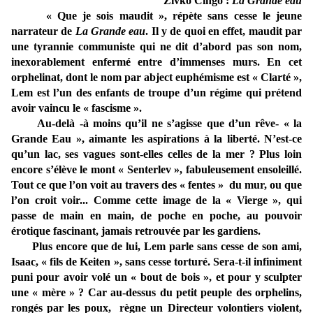
Zivko Cingo :
La Grande eau
« Que je sois maudit », répète sans cesse le jeune
narrateur de
La Grande eau
. Il y de quoi en effet, maudit par
une tyrannie communiste qui ne dit d’abord pas son nom,
inexorablement enfermé entre d’immenses murs. En cet
orphelinat, dont le nom par abject euphémisme est « Clarté »,
Lem est l’un des enfants de troupe d’un régime qui prétend
avoir vaincu le « fascisme ».
Au-delà -à moins qu’il ne s’agisse que d’un rêve- « la
Grande Eau », aimante les aspirations à la liberté. N’est-ce
qu’un lac, ses vagues sont-elles celles de la mer ? Plus loin
encore s’élève le mont « Senterlev », fabuleusement ensoleillé.
Tout ce que l’on voit au travers des « fentes » du mur, ou que
l’on croit voir... Comme cette image de la « Vierge », qui
passe de main en main, de poche en poche, au pouvoir
érotique fascinant, jamais retrouvée par les gardiens.
Plus encore que de lui, Lem parle sans cesse de son ami,
Isaac, « fils de Keiten », sans cesse torturé. Sera-t-il infiniment
puni pour avoir volé un « bout de bois », et pour y sculpter
une « mère » ? Car au-dessus du petit peuple des orphelins,
rongés par les poux, règne un Directeur volontiers violent,