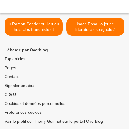
< Ramon Sender ou l’art du
Isaac Rosa, la jeune
huis-clos franquiste et
littérature espagnole à
espagnol : Le Fugitif, Le Roi
l’affut de ses démons, de la
et la Reine, O.P. Ordre
guerre d’Espagne à la
public.
Movida : Encore un fichu
Hébergé par Overblog
roman sur la guerre
d’Espagne ! ; La Pièce
Top articles
obscure. >
Pages
Contact
Signaler un abus
C.G.U.
Cookies et données personnelles
Préférences cookies
Voir le profil de Thierry Guinhut sur le portail Overblog