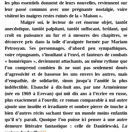
les plus essentiels donnent de leurs nouvelles, reviennent sur
leur passé commun avec une prégnante nostalgie, voire
visitent les maigres restes ruinés de la « Maison ».
Malgré soi, le lecteur de cet énorme objet, tantôt
anecdotique, tantôt palpitant, tantôt suffocant, brûlant, qui
croît en puissance au fur et à mesures des chapitres, se
découvre pris dans la toile d’araignée formée par Mariam
Petrosyan. Ses personnages, d’abord peu sympathiques,
voire répugnants, s’insultant à l’envi, et fauteurs de combats
« homériques », deviennent attachants, au même rythme que
l’on comprend combien ils ne sont pas seulement doués
d’agressivité et de bassesse les uns envers les autres, mais
d’empathie, de solidarité, sinon jusqu’à l’amitié la plus
indéfectible. Ebauché à dix-huit ans, par une Arménienne
(née en 1969 à Erevan) qui mit dix ans à l’écrire en russe,
plus exactement à l’ourdir, ce roman comparable à nul autre
ajoute une insolite et irradiante et sombre pierre de touche à
bien d’autres récits sachant tisser un monde moins enfantin
qu’il n’y parait. Quoique l’on puisse ici penser à une autre
demeure littéraire fantastique : celle de Danielewski,
La