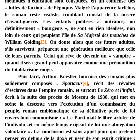
méthodes d’éducation sont conspuées, en un condensé des
« luttes de faction » de l’époque. Malgré l’apparence farfelue,
le roman reste réaliste, troublant constat de la misère
d’avant-guerre. Les enfants politisés à outrance, ou
définitivement « bourgeois », ne sont en rien idéalisés, non
loin de ceux qui peuplent l’île de
Sa Majesté des mouches
de
William Golding
[3]
. On doute alors que ces futurs adultes,
s’ils survivent, préparent une génération meilleure que celle
de leurs parents. Celui qui rêve de devenir un « vampire »
quand il sera grand peut apparaître comme une prémonition
du totalitarisme rouge.
Plus tard, Arthur Koestler fournira des romans plus
solidement composés :
Spartacus
[4]
, récit des révoltes
d’esclaves dans l’empire romain, et surtout
Le Zéro et l’infini
,
écrit à la suite des procès de Moscou de 1938, qui met en
scène la descente vers l’exécution d’un commissaire du
peuple, roman emblématique de sa définitive perte de foi
envers tout communisme : « Le Parti niait le libre arbitre de
l’individu -et en même temps exigeait de lui une abnégation
volontaire ». La conclusion est sans appel pour qui prétend
penser en dehors de la doxa et user de son esprit critique :