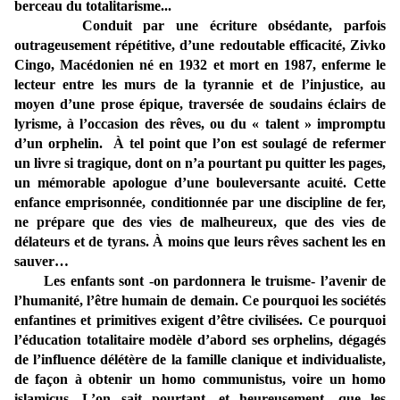
berceau du totalitarisme...
Conduit par une écriture obsédante, parfois
outrageusement répétitive, d’une redoutable efficacité, Zivko
Cingo, Macédonien né en 1932 et mort en 1987, enferme le
lecteur entre les murs de la tyrannie et de l’injustice, au
moyen d’une prose épique, traversée de soudains éclairs de
lyrisme, à l’occasion des rêves, ou du « talent » impromptu
d’un orphelin. À tel point que l’on est soulagé de refermer
un livre si tragique, dont on n’a pourtant pu quitter les pages,
un mémorable apologue d’une bouleversante acuité. Cette
enfance emprisonnée, conditionnée par une discipline de fer,
ne prépare que des vies de malheureux, que des vies de
délateurs et de tyrans. À moins que leurs rêves sachent les en
sauver…
Les enfants sont -on pardonnera le truisme- l’avenir de
l’humanité, l’être humain de demain. Ce pourquoi les sociétés
enfantines et primitives exigent d’être civilisées. Ce pourquoi
l’éducation totalitaire modèle d’abord ses orphelins, dégagés
de l’influence délétère de la famille clanique et individualiste,
de façon à obtenir un homo communistus, voire un homo
islamicus. L’on sait pourtant, et heureusement, que les