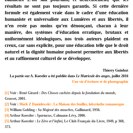
résultats ne sont pas toujours garantis. Si cette dernière
formule est également vraie dans le cadre d’une éducation
humaniste et universaliste aux Lumières et aux libertés, il
n’en reste pas moins qu’en dénonçant, chacun à leur
manière, des systèmes d’éducation erratique, brutaux et
uniformément idéologiques, nos trois auteurs plaident en
creux, car sans explicite, pour une éducation telle que le droit
naturel et la dignité humaine puissent permettre aux libertés
et au raffinement culturel de se développer.
Thierry Guinhut
La partie sur A. Koestler a été publiée dans
Le Matricule des anges
, juillet 2016
Une vie d'écriture et de photographie
[1]
Voir : René Girard :
Des Choses cachées depuis la fondation du monde
,
Grasset, 2001.
[2]
Voir :
Mark Z Danielewski : La Maison des feuilles, labyrinthe romanesque
[3]
William Golding :
Sa Majesté des mouches
, Gallimard, 1956.
[4]
Arthur Koestler :
Spartacus
, Calmann-Lévy, 2006.
[5]
Arthur Koestler :
Le Zéro et l’infini
, Le Club Français du Livre, 1949, p 360,
373.