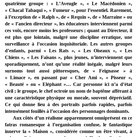
quatrième groupe : « L’Aveugle », « Le Macédonien »,
« Chacal Tabaqui », « Fumeur », pour l’essentiel. Rarement,
à l’exception de « Ralph », de « Requin », de « Marraine » ou
de « l’ancien directeur », les éducateurs interviennent parmi
ces voix, encore moins les professeurs ; quant au Directeur, il
est plus que lointain, malgré une discipline erratique, une
surveillance à l’occasion inquisitoriale. Les autres groupes
d’enfants, parmi « Les Rats », « Les Oiseaux », « Les
Chiens », « Les Faisans », plus jeunes, n’interviennent que
sporadiquement, n’ont qu’une réalité inégale, malgré leurs
surnoms tout aussi pittoresques, de « Feignasse » à
« Limace », en passant par « Cher Ami », « Pisseur »,
« Beauté » ou « Eléphant »… Car personne ici n’a d’état
civil ; le groupe, le chef octroie un nom de baptême afférant à
une caractéristique physique ou morale, souvent dépréciatif.
Ce qui donne lieu à des portraits parfois rapides, parfois
intensément fouillés à l’occasion des personnages dominants.
Aux côtés d’un réalisme apparemment omniprésent en ce
fatras romanesque à l’organisation confuse, le fantastique
innerve la « Maison », considérée comme un être vivant, à