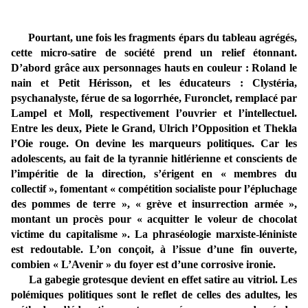
Pourtant, une fois les fragments épars du tableau agrégés,
cette micro-satire de société prend un relief étonnant.
D’abord grâce aux personnages hauts en couleur : Roland le
nain et Petit Hérisson, et les éducateurs : Clystéria,
psychanalyste, férue de sa logorrhée, Furonclet, remplacé par
Lampel et Moll, respectivement l’ouvrier et l’intellectuel.
Entre les deux, Piete le Grand, Ulrich l’Opposition et Thekla
l’Oie rouge. On devine les marqueurs politiques. Car les
adolescents, au fait de la tyrannie hitlérienne et conscients de
l’impéritie de la direction, s’érigent en « membres du
collectif », fomentant « compétition socialiste pour l’épluchage
des pommes de terre », « grève et insurrection armée »,
montant un procès pour « acquitter le voleur de chocolat
victime du capitalisme ». La phraséologie marxiste-léniniste
est redoutable. L’on conçoit, à l’issue d’une fin ouverte,
combien « L’Avenir » du foyer est d’une corrosive ironie.
La gabegie grotesque devient en effet satire au vitriol. Les
polémiques politiques sont le reflet de celles des adultes, les