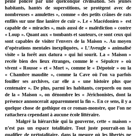
peine policée par une quelconque civilisation. Ses jeunes
habitants, hantés de superstitions, se protègent avec de
nombreuses « amulettes », comme « des petits crânes de rats
enfilés sur une fine lanière de cuir ». Le « Macédonien » est
capable de « miracles », mais aussi de « malédiction » contre
« Loup ». Quant aux « tombants et sauteurs, ce sont ceux qui
sont capables de visiter l’envers de la Maison ». Au moyen
d’opérations mentales inexpliquées, « L’Aveugle » animalisé
visite « la forêt aux datura » qui lui sourit. La « Maison »
recèle bien des lieux étranges, comme le « Sépulcre » où
vivent « Rousse » et « Mort », comme le « Dépotoir » ou la
« Chambre maudite », comme la Cave où l’on va parfois
fouiller ses archives, car elle a « une histoire plus que
centenaire ». De plus, parmi les habitants, corporels ou non
de la « Maison », on dénombre les « Jérichonistes, dont la
présence annoncerait apparemment la fin ». En ce sens, il y a
quelque chose de gothique en ce roman-monstre, que l’on ne
rattachera cependant à aucune école littéraire.
Malgré la hiérarchie qui la gouverne, cette « maison »
n’est pas un espace totalitaire. Tout juste pourrait-on la
qualifier de prétotalitaire, dans la mesure où les libertés ne