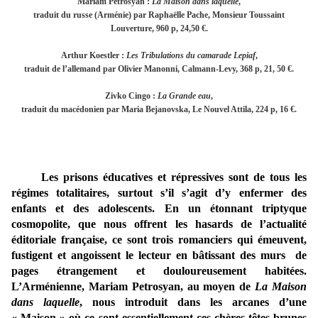
Mariam Petrosyan :
La Maison dans laquelle
,
traduit du russe (Arménie) par Raphaëlle Pache, Monsieur Toussaint
Louverture, 960 p, 24,50 €.
Arthur Koestler :
Les Tribulations du camarade Lepiaf
,
traduit de l’allemand par Olivier Manonni, Calmann-Levy, 368 p, 21, 50 €.
Zivko Cingo :
La Grande eau
,
traduit du macédonien par Maria Bejanovska, Le Nouvel Attila, 224 p, 16 €.
Les prisons éducatives et répressives sont de tous les
régimes totalitaires, surtout s’il s’agit d’y enfermer des
enfants et des adolescents. En un étonnant triptyque
cosmopolite, que nous offrent les hasards de l’actualité
éditoriale française, ce sont trois romanciers qui émeuvent,
fustigent et angoissent le lecteur en bâtissant des murs de
pages étrangement et douloureusement habitées.
L’Arménienne, Mariam Petrosyan, au moyen de
La Maison
dans laquelle
, nous introduit dans les arcanes d’une
« Maison » où ce sont essentiellement ces chères têtes brunes