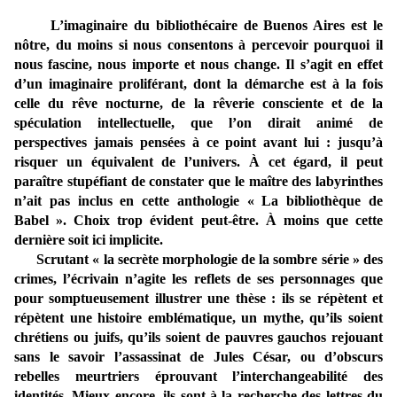
L’imaginaire du bibliothécaire de Buenos Aires est le
nôtre, du moins si nous consentons à percevoir pourquoi il
nous fascine, nous importe et nous change. Il s’agit en effet
d’un imaginaire proliférant, dont la démarche est à la fois
celle du rêve nocturne, de la rêverie consciente et de la
spéculation intellectuelle, que l’on dirait animé de
perspectives jamais pensées à ce point avant lui : jusqu’à
risquer un équivalent de l’univers. À cet égard, il peut
paraître stupéfiant de constater que le maître des labyrinthes
n’ait pas inclus en cette anthologie « La bibliothèque de
Babel ». Choix trop évident peut-être. À moins que cette
dernière soit ici implicite.
Scrutant « la secrète morphologie de la sombre série » des
crimes, l’écrivain n’agite les reflets de ses personnages que
pour somptueusement illustrer une thèse : ils se répètent et
répètent une histoire emblématique, un mythe, qu’ils soient
chrétiens ou juifs, qu’ils soient de pauvres gauchos rejouant
sans le savoir l’assassinat de Jules César, ou d’obscurs
rebelles meurtriers éprouvant l’interchangeabilité des
identités. Mieux encore, ils sont à la recherche des lettres du