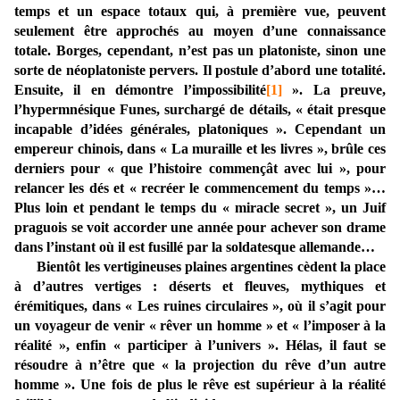
temps et un espace totaux qui, à première vue, peuvent
seulement être approchés au moyen d’une connaissance
totale. Borges, cependant, n’est pas un platoniste, sinon une
sorte de néoplatoniste pervers. Il postule d’abord une totalité.
Ensuite, il en démontre l’impossibilité
[1]
». La preuve,
l’hypermnésique Funes, surchargé de détails, « était presque
incapable d’idées générales, platoniques ». Cependant un
empereur chinois, dans « La muraille et les livres », brûle ces
derniers pour « que l’histoire commençât avec lui », pour
relancer les dés et « recréer le commencement du temps »…
Plus loin et pendant le temps du « miracle secret », un Juif
praguois se voit accorder une année pour achever son drame
dans l’instant où il est fusillé par la soldatesque allemande…
Bientôt les vertigineuses plaines argentines cèdent la place
à d’autres vertiges : déserts et fleuves, mythiques et
érémitiques, dans « Les ruines circulaires », où il s’agit pour
un voyageur de venir « rêver un homme » et « l’imposer à la
réalité », enfin « participer à l’univers ». Hélas, il faut se
résoudre à n’être que « la projection du rêve d’un autre
homme ». Une fois de plus le rêve est supérieur à la réalité