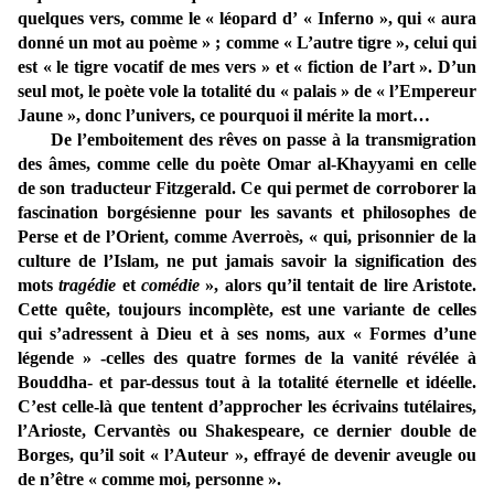
quelques vers, comme le « léopard d’ « Inferno », qui « aura
donné un mot au poème » ; comme « L’autre tigre », celui qui
est « le tigre vocatif de mes vers » et « fiction de l’art ». D’un
seul mot, le poète vole la totalité du « palais » de « l’Empereur
Jaune », donc l’univers, ce pourquoi il mérite la mort…
De l’emboitement des rêves on passe à la transmigration
des âmes, comme celle du poète Omar al-Khayyami en celle
de son traducteur Fitzgerald. Ce qui permet de corroborer la
fascination borgésienne pour les savants et philosophes de
Perse et de l’Orient, comme Averroès, « qui, prisonnier de la
culture de l’Islam, ne put jamais savoir la signification des
mots
tragédie
et
comédie
», alors qu’il tentait de lire Aristote.
Cette quête, toujours incomplète, est une variante de celles
qui s’adressent à Dieu et à ses noms, aux « Formes d’une
légende » -celles des quatre formes de la vanité révélée à
Bouddha- et par-dessus tout à la totalité éternelle et idéelle.
C’est celle-là que tentent d’approcher les écrivains tutélaires,
l’Arioste, Cervantès ou Shakespeare, ce dernier double de
Borges, qu’il soit « l’Auteur », effrayé de devenir aveugle ou
de n’être « comme moi, personne ».