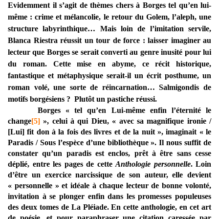
Evidemment il s’agit de thèmes chers à Borges tel qu’en lui-
même : crime et mélancolie, le retour du Golem, l’aleph, une
structure labyrinthique… Mais loin de l’imitation servile,
Blanca Riestra réussit un tour de force : laisser imaginer au
lecteur que Borges se serait converti au genre inusité pour lui
du roman. Cette mise en abyme, ce récit historique,
fantastique et métaphysique serait-il un écrit posthume, un
roman volé, une sorte de réincarnation… Salmigondis de
motifs borgésiens ? Plutôt un pastiche réussi.
Borges « tel qu’en Lui-même enfin l’éternité le
change
[5]
», celui à qui Dieu, « avec sa magnifique ironie /
[Lui] fit don à la fois des livres et de la nuit », imaginait « le
Paradis / Sous l’espèce d’une bibliothèque ». Il nous suffit de
constater qu’un paradis est enclos, prêt à être sans cesse
déplié, entre les pages de cette
Anthologie personnelle
. Loin
d’être un exercice narcissique de son auteur, elle devient
« personnelle » et idéale à chaque lecteur de bonne volonté,
invitation à se plonger enfin dans les promesses populeuses
des deux tomes de La Pléiade. En cette anthologie, en cet art
de poésie, et pour paraphraser une citation caressée par