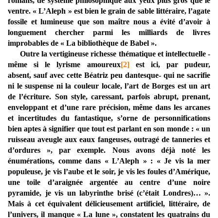
romans, de système philosophique aux yeux plus gros que le
ventre. « L’Aleph » est bien le grain de sable littéraire, l’agate
fossile et lumineuse que son maître nous a évité d’avoir à
longuement chercher parmi les milliards de livres
improbables de « La bibliothèque de Babel ».
Outre la vertigineuse richesse thématique et intellectuelle -
même si le lyrisme amoureux
[2]
est ici, par pudeur,
absent, sauf avec cette Béatriz peu dantesque- qui ne sacrifie
ni le suspense ni la couleur locale, l’art de Borges est un art
de l’écriture. Son style, caressant, parfois abrupt, prenant,
enveloppant et d’une rare précision, même dans les arcanes
et incertitudes du fantastique, s’orne de personnifications
bien aptes à signifier que tout est parlant en son monde : « un
ruisseau aveugle aux eaux fangeuses, outragé de tanneries et
d’ordures », par exemple. Nous avons déjà noté les
énumérations, comme dans « L’Aleph » : « Je vis la mer
populeuse, je vis l’aube et le soir, je vis les foules d’Amérique,
une toile d’araignée argentée au centre d’une noire
pyramide, je vis un labyrinthe brisé (c’était Londres)… ».
Mais à cet équivalent délicieusement artificiel, littéraire, de
l’univers, il manque « La lune », constatent les quatrains du