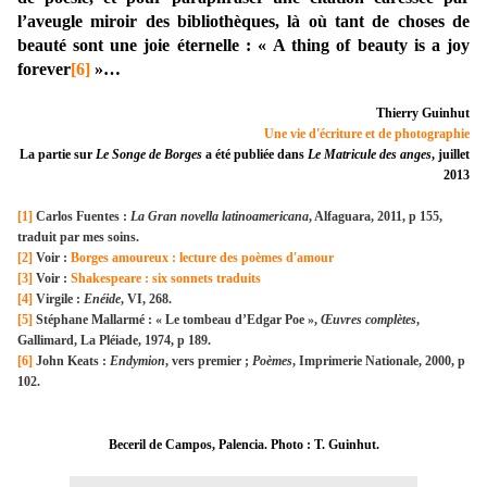
l’aveugle miroir des bibliothèques, là où tant de choses de
beauté sont une joie éternelle : « A thing of beauty is a joy
forever
[6]
»…
Thierry Guinhut
Une vie d'écriture et de photographie
La partie sur
Le Songe de Borges
a été publiée dans
Le Matricule des anges
, juillet
2013
[1]
Carlos Fuentes :
La Gran novella latinoamericana
, Alfaguara, 2011, p 155,
traduit par mes soins.
[2]
Voir :
Borges amoureux : lecture des poèmes d'amour
[3]
Voir :
Shakespeare : six sonnets traduits
[4]
Virgile :
Enéide
, VI, 268.
[5]
Stéphane Mallarmé : « Le tombeau d’Edgar Poe »,
Œuvres complètes
,
Gallimard, La Pléiade, 1974, p 189.
[6]
John Keats :
Endymion
, vers premier ;
Poèmes
, Imprimerie Nationale, 2000, p
102.
Beceril de Campos, Palencia. Photo : T. Guinhut.