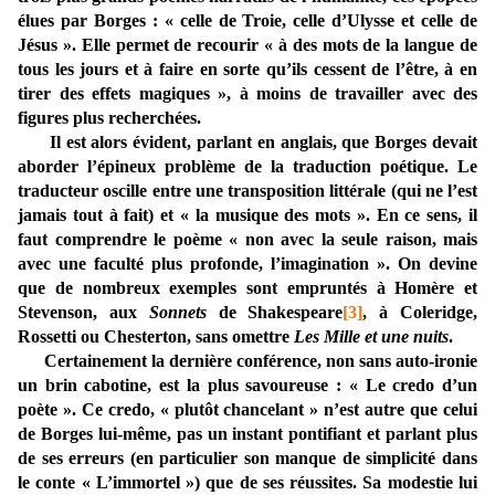
élues par Borges : « celle de Troie, celle d’Ulysse et celle de
Jésus ». Elle permet de recourir « à des mots de la langue de
tous les jours et à faire en sorte qu’ils cessent de l’être, à en
tirer des effets magiques », à moins de travailler avec des
figures plus recherchées.
Il est alors évident, parlant en anglais, que Borges devait
aborder l’épineux problème de la traduction poétique. Le
traducteur oscille entre une transposition littérale (qui ne l’est
jamais tout à fait) et « la musique des mots ». En ce sens, il
faut comprendre le poème « non avec la seule raison, mais
avec une faculté plus profonde, l’imagination ». On devine
que de nombreux exemples sont empruntés à Homère et
Stevenson, aux
Sonnets
de Shakespeare
[3]
, à Coleridge,
Rossetti ou Chesterton, sans omettre
Les Mille et une nuits
.
Certainement la dernière conférence, non sans auto-ironie
un brin cabotine, est la plus savoureuse : « Le credo d’un
poète ». Ce credo, « plutôt chancelant » n’est autre que celui
de Borges lui-même, pas un instant pontifiant et parlant plus
de ses erreurs (en particulier son manque de simplicité dans
le conte « L’immortel ») que de ses réussites. Sa modestie lui