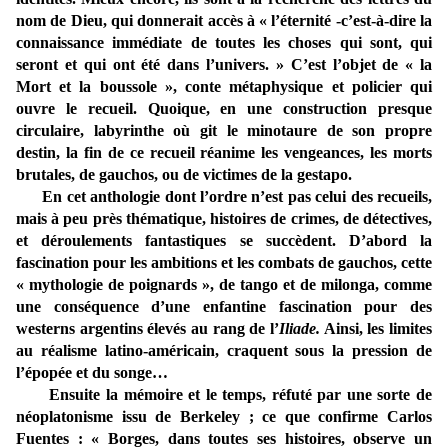
nom de Dieu, qui donnerait accès à « l’éternité -c’est-à-dire la
connaissance immédiate de toutes les choses qui sont, qui
seront et qui ont été dans l’univers. » C’est l’objet de « la
Mort et la boussole », conte métaphysique et policier qui
ouvre le recueil. Quoique, en une construction presque
circulaire, labyrinthe où git le minotaure de son propre
destin, la fin de ce recueil réanime les vengeances, les morts
brutales, de gauchos, ou de victimes de la gestapo.
En cet anthologie dont l’ordre n’est pas celui des recueils,
mais à peu près thématique, histoires de crimes, de détectives,
et déroulements fantastiques se succèdent. D’abord la
fascination pour les ambitions et les combats de gauchos, cette
« mythologie de poignards », de tango et de milonga, comme
une conséquence d’une enfantine fascination pour des
westerns argentins élevés au rang de l’
Iliade.
Ainsi, les limites
au réalisme latino-américain, craquent sous la pression de
l’épopée et du songe…
Ensuite la mémoire et le temps, réfuté par une sorte de
néoplatonisme issu de Berkeley ; ce que confirme Carlos
Fuentes : « Borges, dans toutes ses histoires, observe un