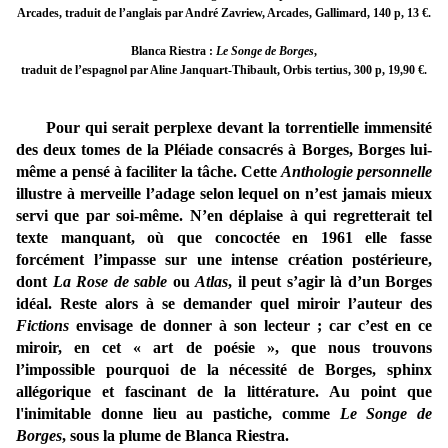
Arcades, traduit de l’anglais par André Zavriew, Arcades, Gallimard, 140 p, 13 €.
Blanca Riestra :
Le Songe de Borges
,
traduit de l’espagnol par Aline Janquart-Thibault, Orbis tertius, 300 p, 19,90 €.
Pour qui serait perplexe devant la torrentielle immensité
des deux tomes de la Pléiade consacrés à Borges, Borges lui-
même a pensé à faciliter la tâche. Cette
Anthologie personnelle
illustre à merveille l’adage selon lequel on n’est jamais mieux
servi que par soi-même. N’en déplaise à qui regretterait tel
texte manquant, où que concoctée en 1961 elle fasse
forcément l’impasse sur une intense création postérieure,
dont
La Rose de sable
ou
Atlas
, il peut s’agir là d’un Borges
idéal. Reste alors à se demander quel miroir l’auteur des
Fictions
envisage de donner à son lecteur ; car c’est en ce
miroir, en cet « art de poésie », que nous trouvons
l’impossible pourquoi de la nécessité de Borges, sphinx
allégorique et fascinant de la littérature. Au point que
l'inimitable donne lieu au pastiche, comme
Le Songe de
Borges
, sous la plume de Blanca Riestra.