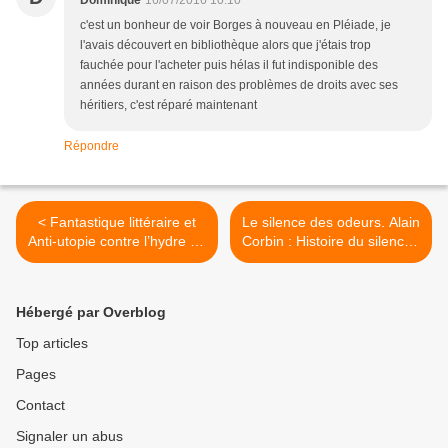
Dominique
16/07/2016 10:10
c'est un bonheur de voir Borges à nouveau en Pléiade, je
l'avais découvert en bibliothèque alors que j'étais trop
fauchée pour l'acheter puis hélas il fut indisponible des
années durant en raison des problèmes de droits avec ses
héritiers, c'est réparé maintenant
Répondre
< Fantastique littéraire et
Le silence des odeurs. Alain
Anti-utopie contre l’hydre de
Corbin : Histoire du silence ;
l’Etat aux pays scandinaves
Le Miasme et la jonquille. >
: Pasi Ilmari Jääskeläinen :
Lumikko, Jonas Karlsson :
Hébergé par Overblog
La Pièce, Johanna Sinisalo
: Avec joie et docilité.
Top articles
Pages
Contact
Signaler un abus