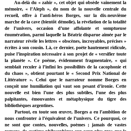
Au-delà du « zahir », cet objet qui obsède vainement la
mémoire, « l’Aleph », du nom de la nouvelle centrale du
recueil, offre à l’anti-héros Borges, sur la dix-neuvième
marche de la cave (bientôt démolie), la révélation de la totalité
de l’univers, occasion d’une affolante et somptueuse
énumération, parmi laquelle la Béatriz disparue aimée par le
narrateur révèle les lettres « obscènes, incroyables, précises »
écrites à son cousin. Là, ce dernier, poète hautement ridicule,
puise l’inspiration nécessaire à son projet de « versifier toute
la planète ». Ce poème, évidemment fragmentaire, « qui
semblait reculer à l’infini les possibilités de la cacophonie et
du chaos », obtient pourtant le « Second Prix National de
Littérature ». Celui que le narrateur nomme Borges en
conçoit une humiliation qui vaut son pesant d’ironie. Cette
nouvelle est bien l’une des plus subtiles, l’une des plus
palpitantes, émouvantes et métaphysique du tigre des
bibliothèques argentines.
Partout, en toute son œuvre, Borges a eu l’ambition de
nous confronter à l’équivalent de l’univers. Ce pourquoi, ce
ne sont que contes, nouvelles, poèmes ; jamais de vastes