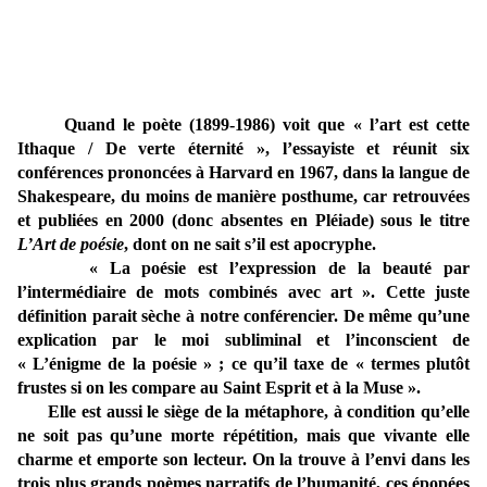
Quand le poète (1899-1986) voit que « l’art est cette
Ithaque / De verte éternité », l’essayiste et réunit six
conférences prononcées à Harvard en 1967, dans la langue de
Shakespeare, du moins de manière posthume, car retrouvées
et publiées en 2000 (donc absentes en Pléiade) sous le titre
L’Art de poésie
, dont on ne sait s’il est apocryphe.
« La poésie est l’expression de la beauté par
l’intermédiaire de mots combinés avec art ». Cette juste
définition parait sèche à notre conférencier. De même qu’une
explication par le moi subliminal et l’inconscient de
« L’énigme de la poésie » ; ce qu’il taxe de « termes plutôt
frustes si on les compare au Saint Esprit et à la Muse ».
Elle est aussi le siège de la métaphore, à condition qu’elle
ne soit pas qu’une morte répétition, mais que vivante elle
charme et emporte son lecteur. On la trouve à l’envi dans les
trois plus grands poèmes narratifs de l’humanité, ces épopées