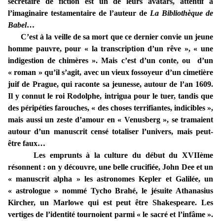
secrétaire de fiction est un de leurs avatars, attentif à
l’imaginaire testamentaire de l’auteur de
La Bibliothèque de
Babel
…
C’est à la veille de sa mort que ce dernier convie un jeune
homme pauvre, pour « la transcription d’un rêve », « une
indigestion de chimères ». Mais c’est d’un conte, ou d’un
« roman » qu’il s’agit, avec un vieux fossoyeur d’un cimetière
juif de Prague, qui raconte sa jeunesse, autour de l’an 1609.
Il y connut le roi Rodolphe, intrigua pour le tuer, tandis que
des péripéties farouches, « des choses terrifiantes, indicibles »,
mais aussi un zeste d’amour en « Venusberg », se tramaient
autour d’un manuscrit censé totaliser l’univers, mais peut-
être faux…
Les emprunts à la culture du début du XVIIème
résonnent : on y découvre, une belle crucifiée, John Dee et un
« manuscrit alpha » les astronomes Kepler et Galilée, un
« astrologue » nommé Tycho Brahé, le jésuite Athanasius
Kircher, un Marlowe qui est peut être Shakespeare. Les
vertiges de l’identité tournoient parmi « le sacré et l’infâme ».