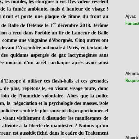
es mutilés, les éborgnés à vie. Des vidéos révèlent
t de la fumée ambiante, mais à hauteur de visage !
 droit et porte une plaque de titane du front au
Ajvaz
Fantast
er
 de Balle de Défense le 1
décembre 2018. Jérôme
ion a reçu dans l’orbite un tir de Lanceur de Balle
t, comme une vingtaine d’éborgnés. Cinq autres ont
devant l’Assemblée nationale à Paris, en tentant de
 des quidams aspergés de gaz lacrymogènes sans
e mourut d'un arrêt cardiaque après avoir ainsi
Akhma
rope à utiliser ces flash-balls et ces grenades
Requie
, de plus, répétons-le, en visant visage toute, donc
loin de l’homicide volontaire. Alors que la police
n, la négociation et la psychologie des masses, isole
é policière semble le plus souvent disproportionnée et
s, visant visiblement à dissuader les manifestants de
e atteinte à la liberté de manifester ? Notons qu’un
reur, est aussitôt fiché, dans le cadre du Traitement
Alberti