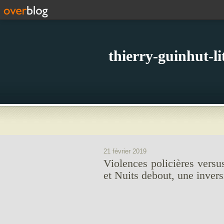
thierry-guinhut-l
21 février 2019
Violences policières versus
et Nuits debout, une invers