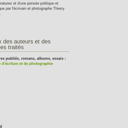
tératures et d'une pensée politique et
que par l'écrivain et photographe Thierry
.
t
x des auteurs et des
es traités
res publiés, romans, albums, essais :
 d'écriture et de photographie
d