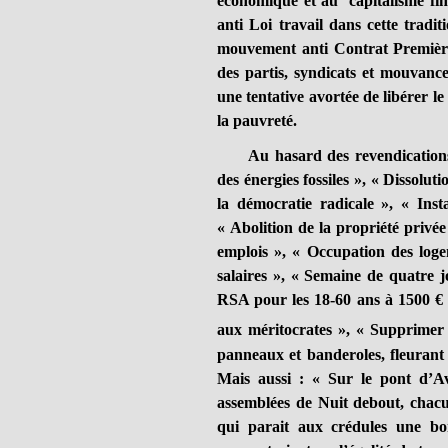
économique et au capitalisme fina
anti Loi travail dans cette tradi
mouvement anti Contrat Premièr
des partis, syndicats et mouvance
une tentative avortée de libérer le 
la pauvreté.
Au hasard des revendications de
des énergies fossiles », « Dissoluti
la démocratie radicale », « Inst
« Abolition de la propriété privée
emplois », « Occupation des log
salaires », « Semaine de quatre j
RSA pour les 18-60 ans à 1500 € 
aux méritocrates », « Supprimer le
panneaux et banderoles, fleurant 
Mais aussi : « Sur le pont d’A
assemblées de Nuit debout, chac
qui parait aux crédules une bo