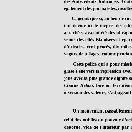
des Antécédents Judicaires. Toutes 
également des journalistes, insulté
Gageons que si, au lieu de cocus 
(on devine ici le mépris des édil
arrachées avaient été des ultraga
venus des cités islamisées et épar
d’orfraies, cent procès, dix mill
vagues de pillages, comme pendant
Cette police qui a pour mission 
glisse-t-elle vers la répression av
joue avec la plus grande dignité s
Charlie Hebdo
, face au terrorisme
inversion des valeurs, s’adjugeant 
Un mouvement passablement spont
celui des oubliés du pouvoir d’a
débordé, vidé de l’intérieur par 