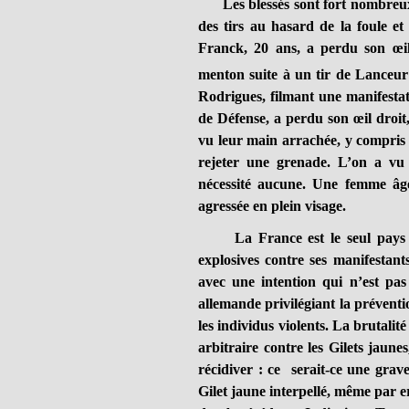
Les blessés sont fort nombreux, l
des tirs au hasard de la foule e
Franck, 20 ans, a perdu son œil
menton suite à un tir de Lanceur
Rodrigues, filmant une manifestat
de Défense, a perdu son œil droi
vu leur main arrachée, y compris 
rejeter une grenade. L’on a vu
nécessité aucune. Une femme âgé
agressée en plein visage.
La France est le seul pays d’Eu
explosives contre ses manifestants
avec une intention qui n’est pas 
allemande privilégiant la préventio
les individus violents. La brutalit
arbitraire contre les Gilets jaune
récidiver : ce serait-ce une grav
Gilet jaune interpellé, même par er