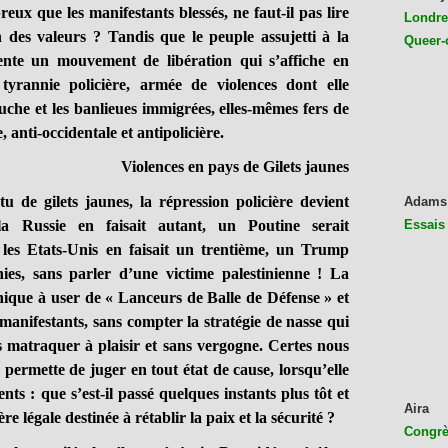
ux que les manifestants blessés, ne faut-il pas lire
Londres
des valeurs ? Tandis que le peuple assujetti à la
Queer-
tente un mouvement de libération qui s’affiche en
tyrannie policière, armée de violences dont elle
uche et les banlieues immigrées, elles-mêmes fers de
 anti-occidentale et antipolicière.
Violences en pays de Gilets jaunes
 gilets jaunes, la répression policière devient
Adams
a Russie en faisait autant, un Poutine serait
Essais
i les Etats-Unis en faisait un trentième, un Trump
ies, sans parler d’une victime palestinienne ! La
unique à user de « Lanceurs de Balle de Défense » et
manifestants, sans compter la stratégie de nasse qui
es matraquer à plaisir et sans vergogne. Certes nous
permette de juger en tout état de cause, lorsqu’elle
s : que s’est-il passé quelques instants plus tôt et
Aira
re légale destinée à rétablir la paix et la sécurité ?
Congrès