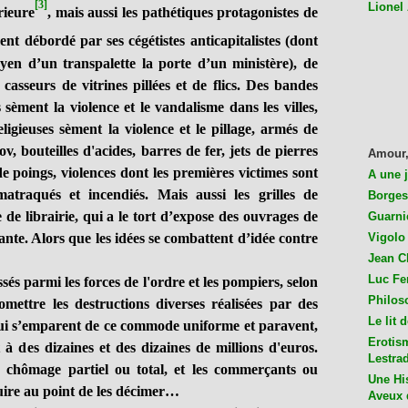
[3]
Lionel
rieure
, mais aussi les pathétiques protagonistes de
ent débordé par ses cégétistes anticapitalistes (dont
yen d’un transpalette la porte d’un ministère), de
 casseurs de vitrines pillées et de flics. Des bandes
 sèment la violence et le vandalisme dans les villes,
igieuses sèment la violence et le pillage, armés de
v, bouteilles d'acides, barres de fer, jets de pierres
Amour,
e poings, violences dont les premières victimes sont
A une 
 matraqués et incendiés. Mais aussi les grilles de
Borges
 de librairie, qui a le tort d’expose des ouvrages de
Guarni
isante. Alors que les idées se combattent d’idée contre
Vigolo 
Jean C
Luc Fer
 parmi les forces de l'ordre et les pompiers, selon
Philos
 omettre les destructions diverses réalisées par des
Le lit 
qui s’emparent de ce commode uniforme et paravent,
Erotis
 à des dizaines et des dizaines de millions d'euros.
Lestra
u chômage partiel ou total, et les commerçants ou
Une His
duire au point de les décimer…
Aveux 