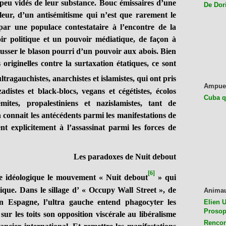
u vidés de leur substance. Bouc émissaires d’une
De Dor
 leur, d’un antisémitisme qui n’est que rarement le
is par une populace contestataire à l’encontre de la
oir politique et un pouvoir médiatique, de façon à
hausser le blason pourri d’un pouvoir aux abois. Bien
originelles contre la surtaxation étatiques, ce sont
ultragauchistes, anarchistes et islamistes, qui ont pris
Ampue
distes et black-blocs, vegans et cégétistes, écolos
Cuba q
émites, propalestiniens et nazislamistes, tant de
 connait les antécédents parmi les manifestations de
nt explicitement à l’assassinat parmi les forces de
Les paradoxes de Nuit debout
[6]
déologique le mouvement « Nuit debout
» qui
lique. Dans le sillage d’ « Occupy Wall Street », de
Anima
 Espagne, l’ultra gauche entend phagocyter les
Elien U
Prosop
r les toits son opposition viscérale au libéralisme
Rencon