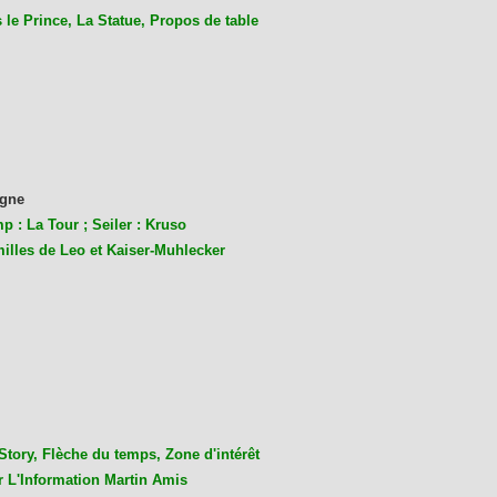
le Prince, La Statue, Propos de table
gne
p : La Tour ; Seiler : Kruso
milles de Leo et Kaiser-Muhlecke
r
Story, Flèche du temps, Zone d'intérêt
r L'Information Martin Amis