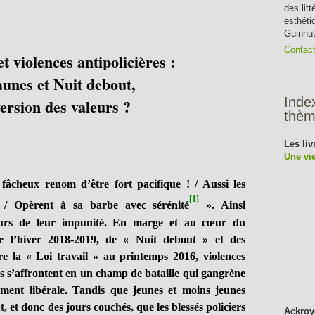
des lit
esthéti
Guinhut
Contac
t violences antipolicières :
aunes et Nuit debout,
Inde
ersion des valeurs ?
thèm
Les liv
Une vie
heux renom d’être fort pacifique ! / Aussi les
[1]
, / Opèrent à sa barbe avec sérénité
». Ainsi
seurs de leur impunité. En marge et au cœur du
e l’hiver 2018-2019, de « Nuit debout » et des
re la « Loi travail » au printemps 2016, violences
res s’affrontent en un champ de bataille qui gangrène
ument libérale. Tandis que jeunes et moins jeunes
, et donc des jours couchés, que les blessés policiers
Ackroy