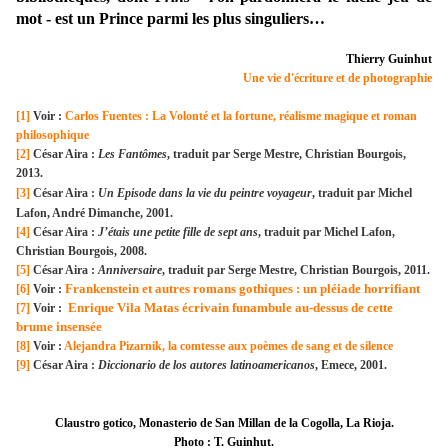
mot - est un Prince parmi les plus singuliers…
Thierry Guinhut
Une vie d'écriture et de photographie
[1]
Voir :
Carlos Fuentes : La Volonté et la fortune, réalisme magique et roman
philosophique
[2]
César Aira :
Les Fantômes
, traduit par Serge Mestre, Christian Bourgois,
2013.
[3]
César Aira
:
Un Episode dans la vie du peintre voyageur
, traduit par Michel
Lafon, André Dimanche, 2001.
[4]
César Aira :
J’étais une petite fille de sept ans
, traduit par Michel Lafon,
Christian Bourgois, 2008.
[5]
César Aira :
Anniversaire
, traduit par Serge Mestre, Christian Bourgois, 2011.
Frankenstein et autres romans gothiques : un pléiade horrifiant
[6]
Voir :
Enrique Vila Matas écrivain funambule au-dessus de cette
[7]
Voir :
brume insensée
[8]
Voir :
Alejandra Pizarnik, la comtesse aux poèmes de sang et de silence
[9]
César Aira :
Diccionario de los autores latinoamericanos
, Emece, 2001.
Claustro gotico, Monasterio de San Millan de la Cogolla, La Rioja.
Photo : T. Guinhut.