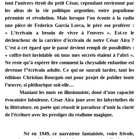
tout l’univers étroit du petit César, cependant environné par
les aléas de la vie politique argentine, entre populisme
péroniste et révolution. Mais lorsque l’on écoute à la radio
une pièce de Federico Garcia Lorca, le père ose proférer :
« L’écrivain a besoin de vivre à l’envers ». Est-ce le
déclencheur de la carrière d’écrivain de notre César Aira ?
C’est à cet égard que le passé devient rempli de possibilités :
« coffre-fort inviolable où tous mes secrets étaient à l’abri ».
Ne reste qu’à espérer lire comment la chrysalide enfantine est
devenue l’’écrivain adulte. Ce qui ne saurait tarder, tant les
éditions Christian Bourgois ont pour projet de publier toute
l’œuvre, si pléthorique soit-elle…
Maniant les mots en illusionniste, doué d’une capacité
évocatoire fabuleuse, César Aira joue avec les labyrinthes de
la littérature, en poète qui réussit le paradoxe d’unir la clarté
de l’écriture avec les prestiges du réalisme magique.
Né en 1949, ce narrateur fantaisiste, voire frivole,