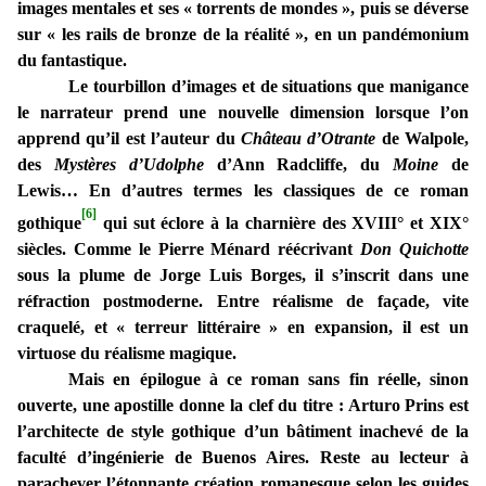
images mentales et ses « torrents de mondes », puis se déverse
sur « les rails de bronze de la réalité », en un pandémonium
du fantastique.
Le tourbillon d’images et de situations que manigance
le narrateur prend une nouvelle dimension lorsque l’on
apprend qu’il est l’auteur du
Château
d’Otrante
de Walpole,
des
Mystères d’Udolphe
d’Ann Radcliffe, du
Moine
de
Lewis… En d’autres termes les classiques de ce roman
[6]
gothique
qui sut éclore à la charnière des XVIII° et XIX°
siècles. Comme le Pierre Ménard réécrivant
Don Quichotte
sous la plume de Jorge Luis Borges, il s’inscrit dans une
réfraction postmoderne. Entre réalisme de façade, vite
craquelé, et « terreur littéraire » en expansion, il est un
virtuose du réalisme magique.
Mais en épilogue à ce roman sans fin réelle, sinon
ouverte, une apostille donne la clef du titre : Arturo Prins est
l’architecte de style gothique d’un bâtiment inachevé de la
faculté d’ingénierie de Buenos Aires. Reste au lecteur à
parachever l’étonnante création romanesque selon les guides