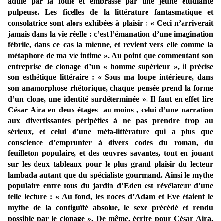
adulé par la foule et embrassé par une jeune étudiante
pulpeuse. Les ficelles de la littérature fantasmatique et
consolatrice sont alors exhibées à plaisir : « Ceci n’arriverait
jamais dans la vie réelle ; c’est l’émanation d’une imagination
fébrile, dans ce cas la mienne, et revient vers elle comme la
métaphore de ma vie intime ». Au point que commentant son
entreprise de clonage d’un « homme supérieur », il précise
son esthétique littéraire : « Sous ma loupe intérieure, dans
son anamorphose rhétorique, chaque pensée prend la forme
d’un clone, une identité surdéterminée ». Il faut en effet lire
César Aira en deux étages -au moins-, celui d’une narration
aux divertissantes péripéties à ne pas prendre trop au
sérieux, et celui d’une méta-littérature qui a plus que
conscience d’emprunter à divers codes du roman, du
feuilleton populaire, et des œuvres savantes, tout en jouant
sur les deux tableaux pour le plus grand plaisir du lecteur
lambada autant que du spécialiste gourmand. Ainsi le mythe
populaire entre tous du jardin d’Eden est révélateur d’une
telle lecture : « Au fond, les noces d’Adam et Eve étaient le
mythe de la contiguïté absolue, le sexe précédé et rendu
possible par le clonage ». De même, écrire pour César Aira,