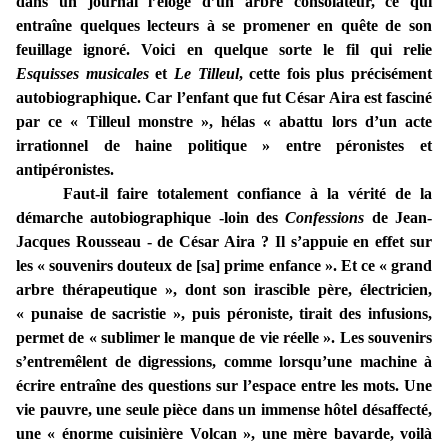
dans un journal l’éloge d’un arbre consolateur, ce qui
entraîne quelques lecteurs à se promener en quête de son
feuillage ignoré. Voici en quelque sorte le fil qui relie
Esquisses musicales
et
Le Tilleul
, cette fois plus précisément
autobiographique. Car l’enfant que fut César Aira est fasciné
par ce « Tilleul monstre », hélas « abattu lors d’un acte
irrationnel de haine politique » entre péronistes et
antipéronistes.
Faut-il faire totalement confiance à la vérité de la
démarche autobiographique -loin des
Confessions
de Jean-
Jacques Rousseau - de César Aira ? Il s’appuie en effet sur
les « souvenirs douteux de [sa] prime enfance ». Et ce « grand
arbre thérapeutique », dont son irascible père, électricien,
« punaise de sacristie », puis péroniste, tirait des infusions,
permet de « sublimer le manque de vie réelle ». Les souvenirs
s’entremêlent de digressions, comme lorsqu’une machine à
écrire entraîne des questions sur l’espace entre les mots. Une
vie pauvre, une seule pièce dans un immense hôtel désaffecté,
une « énorme cuisinière Volcan », une mère bavarde, voilà