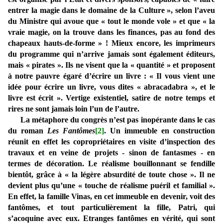
entrer la magie dans le domaine de la Culture », selon l’aveu
du Ministre qui avoue que « tout le monde vole » et que « la
vraie magie, on la trouve dans les finances, pas au fond des
chapeaux hauts-de-forme » ! Mieux encore, les imprimeurs
du programme qui n’arrive jamais sont également éditeurs,
mais « pirates ». Ils ne visent que la « quantité » et proposent
à notre pauvre égaré d’écrire un livre : « Il vous vient une
idée pour écrire un livre, vous dites « abracadabra », et le
livre est écrit ». Vertige existentiel, satire de notre temps et
rires ne sont jamais loin l’un de l’autre.
La métaphore du congrès n’est pas inopérante dans le cas
du roman
Les Fantômes
[2]
. Un immeuble en construction
réunit en effet les copropriétaires en visite d’inspection des
travaux et en veine de projets - sinon de fantasmes - en
termes de décoration. Le réalisme bouillonnant se fendille
bientôt, grâce à « la légère absurdité de toute chose ». Il ne
devient plus qu’une « touche de réalisme puéril et familial ».
En effet, la famille Vinas, en cet immeuble en devenir, voit des
fantômes, et tout particulièrement la fille, Patri, qui
s’acoquine avec eux. Etranges fantômes en vérité, qui sont