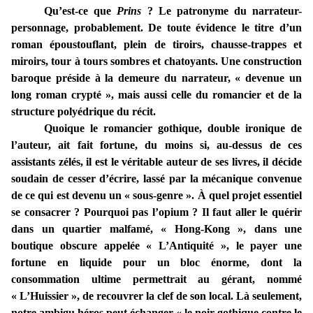
Qu’est-ce que
Prins
? Le patronyme du narrateur-
personnage, probablement. De toute évidence le titre d’un
roman époustouflant, plein de tiroirs, chausse-trappes et
miroirs, tour à tours sombres et chatoyants. Une construction
baroque préside à la demeure du narrateur, « devenue un
long roman crypté », mais aussi celle du romancier et de la
structure polyédrique du récit.
Quoique le romancier gothique, double ironique de
l’auteur, ait fait fortune, du moins si, au-dessus de ces
assistants zélés, il est le véritable auteur de ses livres, il décide
soudain de cesser d’écrire, lassé par la mécanique convenue
de ce qui est devenu un « sous-genre ». À quel projet essentiel
se consacrer ? Pourquoi pas l’opium ? Il faut aller le quérir
dans un quartier malfamé, « Hong-Kong », dans une
boutique obscure appelée « L’Antiquité », le payer une
fortune en liquide pour un bloc énorme, dont la
consommation ultime permettrait au gérant, nommé
« L’Huissier », de recouvrer la clef de son local. Là seulement,
notre ambigu héros peut échanger « le noir gothique contre le