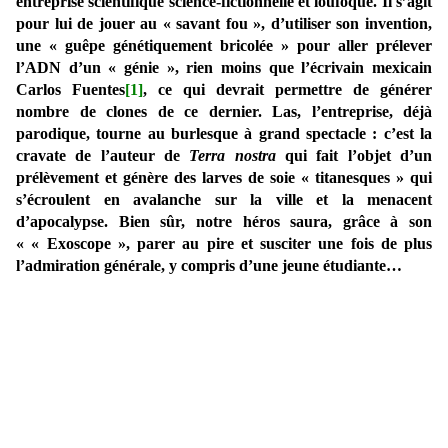
entreprise scientifique science-fictionnelle et loufoque. Il s’agit
pour lui de jouer au « savant fou », d’utiliser son invention,
une « guêpe génétiquement bricolée » pour aller prélever
l’ADN d’un « génie », rien moins que l’écrivain mexicain
Carlos Fuentes
[1]
, ce qui devrait permettre de générer
nombre de clones de ce dernier. Las, l’entreprise, déjà
parodique, tourne au burlesque à grand spectacle : c’est la
cravate de l’auteur de
Terra nostra
qui fait l’objet d’un
prélèvement et génère des larves de soie « titanesques » qui
s’écroulent en avalanche sur la ville et la menacent
d’apocalypse. Bien sûr, notre héros saura, grâce à son
« « Exoscope », parer au pire et susciter une fois de plus
l’admiration générale, y compris d’une jeune étudiante…