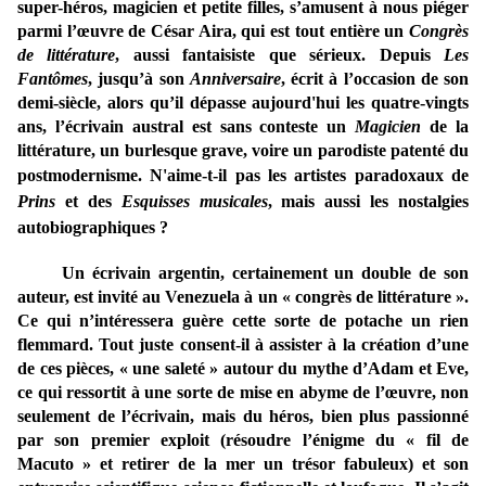
super-héros, magicien et petite filles, s’amusent à nous piéger
parmi l’œuvre de César Aira, qui est tout entière un
Congrès
de littérature
, aussi fantaisiste que sérieux. Depuis
Les
Fantômes
, jusqu’à son
Anniversaire
, écrit à l’occasion de son
demi-siècle, alors qu’il dépasse aujourd'hui les quatre-vingts
ans, l’écrivain austral est sans conteste un
Magicien
de la
littérature, un burlesque grave, voire un parodiste patenté du
postmodernisme.
N'aime-t-il pas les artistes paradoxaux de
Prins
et des
Esquisses musicales
, mais aussi les nostalgies
autobiographiques ?
Un écrivain argentin, certainement un double de son
auteur, est invité au Venezuela à un « congrès de littérature ».
Ce qui n’intéressera guère cette sorte de potache un rien
flemmard. Tout juste consent-il à assister à la création d’une
de ces pièces, « une saleté » autour du mythe d’Adam et Eve,
ce qui ressortit à une sorte de mise en abyme de l’œuvre, non
seulement de l’écrivain, mais du héros, bien plus passionné
par son premier exploit (résoudre l’énigme du « fil de
Macuto » et retirer de la mer un trésor fabuleux) et son