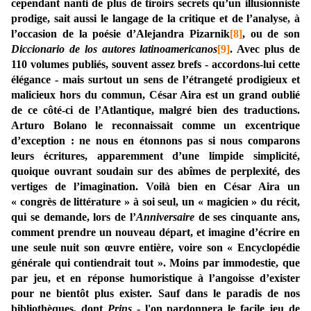
cependant nanti de plus de tiroirs secrets qu’un illusionniste
prodige, sait aussi le langage de la critique et de l’analyse, à
l’occasion de la poésie d’Alejandra Pizarnik
[8]
, ou de son
Diccionario de los autores latinoamericanos
[9]
. Avec plus de
110 volumes publiés, souvent assez brefs - accordons-lui cette
élégance - mais surtout un sens de l’étrangeté prodigieux et
malicieux hors du commun, César Aira est un grand oublié
de ce côté-ci de l’Atlantique, malgré bien des traductions.
Arturo Bolano le reconnaissait comme un excentrique
d’exception : ne nous en étonnons pas si nous comparons
leurs écritures, apparemment d’une limpide simplicité,
quoique ouvrant soudain sur des abîmes de perplexité, des
vertiges de l’imagination. Voilà bien en César Aira un
« congrès de littérature » à soi seul, un « magicien » du récit,
qui se demande, lors de l’
Anniversaire
de ses cinquante ans,
comment prendre un nouveau départ, et imagine d’écrire en
une seule nuit son œuvre entière, voire son « Encyclopédie
générale qui contiendrait tout ». Moins par immodestie, que
par jeu, et en réponse humoristique à l’angoisse d’exister
pour ne bientôt plus exister. Sauf dans le paradis de nos
bibliothèques, dont
Prins
- l'on pardonnera le facile jeu de