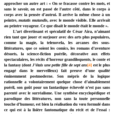
approcher un autre art : « On se fracasse contre les mots, et
sans le savoir, on est passé de l’autre côté, dans le corps à
corps avec la pensée d’autrui. Il arrive la même chose à un
peintre,
mutatis mutandis
, avec le monde visible. Elle arrivait
au peintre voyageur. Ce que disait le monde était le monde ».
L’art divertissant et spéculatif de César Aira, n’aimant
rien tant que jouer et surjouer avec des arts plus populaires,
comme la magie, la telenovela, les arcanes des sous-
littératures, que ce soient les comics, les romans d’aventure
désuets, la science-fiction puérile, décorative aux effets
spectaculaires, les récits d’horreur grandiloquents, le conte et
la fantasy (dont
J’étais une petite fille de sept ans
[4]
est le plus
engagé dans le merveilleux) fait preuve d’une qualité
éminemment postmoderne. Son mépris de la logique
rationnelle a volontairement quelque chose d’aimablement
puéril, son goût pour un fantastique échevelé n’est pas sans
parenté avec le surréalisme. Une synthèse encyclopédique et
parodique des littératures, non sans la toute personnelle
touche d’humour, est bien la réalisation du vœu formulé dans
ce qui est à la lisière fantomatique du récit et de l’essai :