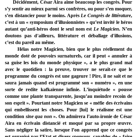
Décidément, César Aira aime beaucoup les congrès. Pour
s’y sentir au mieux parmi ses confrères, ou pour s’en moquer,
s’en distancier pour le moins. Après
Le Congrès de littérature
,
c’est à un « symposium d’illusionnistes » qu’est invité le héros
autant qu’anti-héros dont le seul nom est
Le Magicien
. N’en
doutons pas d
’
ailleurs, littérature et déballage d'illusions,
c’est du pareil au même.
Hélas notre Magicien, bien que le plus réellement du
monde doté de pouvoirs surnaturels, car il peut « annuler à
sa guise les lois du monde physique », a le plus grand mal
avec le quotidien : la preuve, trouver ne serait-ce que le
programme du congrès est une gageure ! Pire, il ne sait et ne
saura jamais quand est programmé son « numéro », en une
sorte de redite kafkaïenne infinie. L’inquiétude « pousse
comme une plante transparente, jusqu’au moindre recoin de
son esprit ». Pourtant notre Magicien se « méfie des écrivains
qui embellissent les choses. Pour [lui] le réalisme est une
condition
sine qua non
». On admirera l’auto-ironie de César
Aira en écrivain distancié et moqué par sa propre œuvre.
Sans négliger la satire, lorsque l’on apprend que ce congrès
est organisé par l’Etat et divers sponsors, capables de « faire