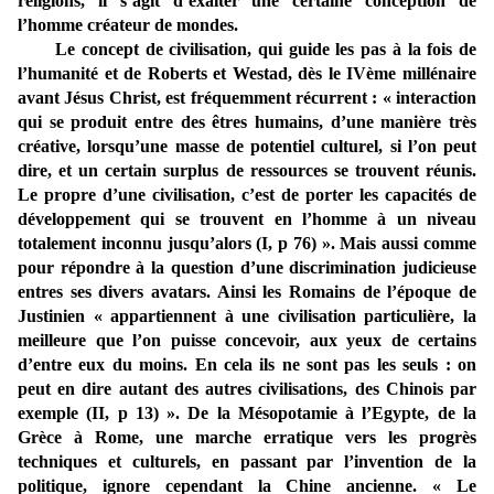
religions, il s’agit d’exalter une certaine conception de
l’homme créateur de mondes.
Le concept de civilisation, qui guide les pas à la fois de
l’humanité et de Roberts et Westad, dès le IVème millénaire
avant Jésus Christ, est fréquemment récurrent : « interaction
qui se produit entre des êtres humains, d’une manière très
créative, lorsqu’une masse de potentiel culturel, si l’on peut
dire, et un certain surplus de ressources se trouvent réunis.
Le propre d’une civilisation, c’est de porter les capacités de
développement qui se trouvent en l’homme à un niveau
totalement inconnu jusqu’alors (I, p 76) ». Mais aussi comme
pour répondre à la question d’une discrimination judicieuse
entres ses divers avatars. Ainsi les Romains de l’époque de
Justinien « appartiennent à une civilisation particulière, la
meilleure que l’on puisse concevoir, aux yeux de certains
d’entre eux du moins. En cela ils ne sont pas les seuls : on
peut en dire autant des autres civilisations, des Chinois par
exemple (II, p 13) ». De la Mésopotamie à l’Egypte, de la
Grèce à Rome, une marche erratique vers les progrès
techniques et culturels, en passant par l’invention de la
politique, ignore cependant la Chine ancienne. « Le