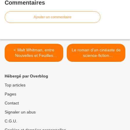
Commentaires
Ajouter un commentaire
< Walt Whitman, entre
Le roman d’un cinéaste de
Nouvelles et Feuilles
science-fiction
d’herbe, le chantre engagé
biotechnologique. David
de l’Amérique.
Cronenberg : de Consumés
à EXistenZ. Suivi par Jean-
Hébergé par Overblog
Pierre Ohl : Redrum. >
Top articles
Pages
Contact
Signaler un abus
C.G.U.