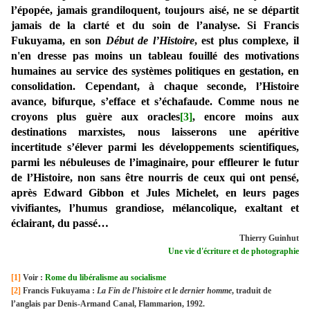
l’épopée, jamais grandiloquent, toujours aisé, ne se départit
jamais de la clarté et du soin de l’analyse. Si Francis
Fukuyama, en son
Début de l’Histoire
, est plus complexe, il
n'en dresse pas moins un tableau fouillé des motivations
humaines au service des systèmes politiques en gestation, en
consolidation. Cependant, à chaque seconde, l’Histoire
avance, bifurque, s’efface et s’échafaude. Comme nous ne
croyons plus guère aux oracles
[3]
, encore moins aux
destinations marxistes, nous laisserons une apéritive
incertitude s’élever parmi les développements scientifiques,
parmi les nébuleuses de l’imaginaire, pour effleurer le futur
de l’Histoire, non sans être nourris de ceux qui ont pensé,
après Edward Gibbon et Jules Michelet, en leurs pages
vivifiantes, l’humus grandiose, mélancolique, exaltant et
éclairant, du passé…
Thierry Guinhut
Une vie d'écriture et de photographie
[1]
Voir :
Rome du libéralisme au socialisme
[2]
Francis Fukuyama :
La Fin de l’histoire et le dernier homme
, traduit de
l’anglais par Denis-Armand Canal, Flammarion, 1992.