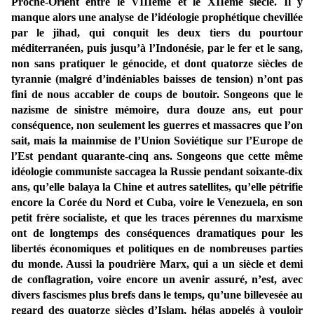
Proche-Orient entre le VIIIème et le XIIème siècle. Il y
manque alors une analyse de l’idéologie prophétique chevillée
par le jihad, qui conquit les deux tiers du pourtour
méditerranéen, puis jusqu’à l’Indonésie, par le fer et le sang,
non sans pratiquer le génocide, et dont quatorze siècles de
tyrannie (malgré d’indéniables baisses de tension) n’ont pas
fini de nous accabler de coups de boutoir. Songeons que le
nazisme de sinistre mémoire, dura douze ans, eut pour
conséquence, non seulement les guerres et massacres que l’on
sait, mais la mainmise de l’Union Soviétique sur l’Europe de
l’Est pendant quarante-cinq ans. Songeons que cette même
idéologie communiste saccagea la Russie pendant soixante-dix
ans, qu’elle balaya la Chine et autres satellites, qu’elle pétrifie
encore la Corée du Nord et Cuba, voire le Venezuela, en son
petit frère socialiste, et que les traces pérennes du marxisme
ont de longtemps des conséquences dramatiques pour les
libertés économiques et politiques en de nombreuses parties
du monde. Aussi la poudrière Marx, qui a un siècle et demi
de conflagration, voire encore un avenir assuré, n’est, avec
divers fascismes plus brefs dans le temps, qu’une billevesée au
regard des quatorze siècles d’Islam, hélas appelés à vouloir