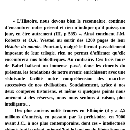
« L’Histoire, nous devons bien le reconnaître, continue
d’encombrer notre présent et rien n’indique qu’il puisse, un
jour, en être autrement (III, p 585) ». Ainsi concluent J.M.
Roberts et O.A. Westad au sortir des 1200 pages de leur
Histoire du monde
. Pourtant, malgré le format passablement
imposant de leur trilogie, rien ne permet d’affirmer qu’elle
encombrera nos bibliothèques. Au contraire. Ces trois tours
de Babel balisent un immense passé, donc les ciments du
présents, les fondations de notre avenir, enrichissent avec une
séduisante facilité notre compréhension des marches
successives de nos civilisations. Soudainement, grâce à nos
deux compères historiens, et même si quelques points nous
amènent à des réserves, nous nous sentons à raison, plus
intelligents…
Des plus anciens outils trouvés en Ethiopie (il y a 2,5
millions d’années), en passant par la préhistoire, en 7000
avant J.C., à nos plus contemporains, dont ces « intellectuels
chinois [qui] parlent aujourd’hui le langage du libéralisme ou