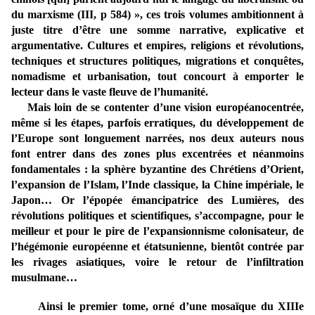
du marxisme (III, p 584) », ces trois volumes ambitionnent à
juste titre d’être une somme narrative, explicative et
argumentative. Cultures et empires, religions et révolutions,
techniques et structures politiques, migrations et conquêtes,
nomadisme et urbanisation, tout concourt à emporter le
lecteur dans le vaste fleuve de l’humanité.
Mais loin de se contenter d’une vision européanocentrée,
même si les étapes, parfois erratiques, du développement de
l’Europe sont longuement narrées, nos deux auteurs nous
font entrer dans des zones plus excentrées et néanmoins
fondamentales : la sphère byzantine des Chrétiens d’Orient,
l’expansion de l’Islam, l’Inde classique, la Chine impériale, le
Japon… Or l’épopée émancipatrice des Lumières, des
révolutions politiques et scientifiques, s’accompagne, pour le
meilleur et pour le pire de l’expansionnisme colonisateur, de
l’hégémonie européenne et étatsunienne, bientôt contrée par
les rivages asiatiques, voire le retour de l’infiltration
musulmane…
Ainsi le premier tome, orné
d’une mosaïque du XIIIe