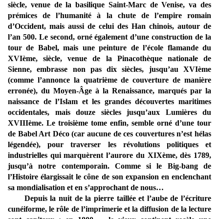
siècle, venue de la basilique Saint-Marc de Venise, va des
prémices de l’humanité à la chute de l’empire romain
d’Occident, mais aussi de celui des Han chinois, autour de
l’an 500. Le second, orné également d’une construction de la
tour de Babel, mais une peinture de l’école flamande du
XVIème, siècle, venue de la Pinacothèque nationale de
Sienne, embrasse non pas dix siècles, jusqu’au XVIème
(comme l’annonce la quatrième de couverture de manière
erronée), du Moyen-Âge à la Renaissance, marqués par la
naissance de l’Islam et les grandes découvertes maritimes
occidentales, mais douze siècles jusqu’aux Lumières du
XVIIIème. Le troisième tome enfin, semble orné d’une tour
de Babel Art Déco (car aucune de ces couvertures n’est hélas
légendée), pour traverser les révolutions politiques et
industrielles qui marquèrent l’aurore du XIXème, dès 1789,
jusqu’à notre contemporain. Comme si le Big-bang de
l’Histoire élargissait le cône de son expansion en enclenchant
sa mondialisation et en s’approchant de nous…
Depuis la nuit de la pierre taillée et l’aube de l’écriture
cunéiforme, le rôle de l’imprimerie et la diffusion de la lecture