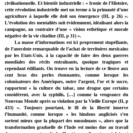
civilisationnelle. Et bientôt industrielle : « Ironie de l’Histoire,
cette révolution industrielle met un terme à la primauté d’une
agriculture à laquelle elle doit son émergence (III, p 26) ».
L’évolution des mentalités suit évidemment, idéalisant alors la
campagne, au contraire d’une « vision esthétique et morale
négative de la vie citadine (III, p 31) ».
La masse d’informations est ici proprement stupéfiante,
de l’anecdote remarquable de l’achat de territoires mexicains
par les Etats-Unis, à la capacité de faire des deux guerres
mondiales des récits entraînants, quoique tragiques et
cependant édifiants. On trouve en la lecture de ce fleuve aux
cent bras des perles étonnantes, comme lorsque les
colonisateurs des Amériques, outre l’argent, l’or et le sucre,
rapportent « la culture du tabac, une drogue que certains
considèrent, avec la syphilis, […] comme la vengeance du
Nouveau Monde après sa violation par la Vieille Europe (II, p
433) ». Toujours pourtant, le fil de la liberté innerve
l’humanité, comme lorsque « les hindous anglicisés s’en
sortent mieux que la plupart des musulmans », alors que la
transformation graduelle de l’Inde est moins due au travail