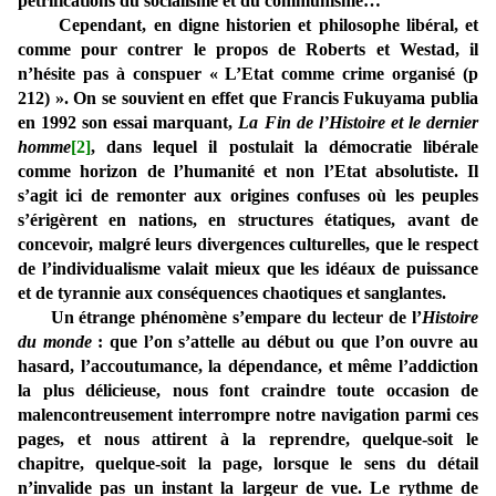
pétrifications du socialisme et du communisme…
Cependant, en digne historien et philosophe libéral, et
comme pour contrer le propos de Roberts et Westad, il
n’hésite pas à conspuer « L’Etat comme crime organisé (p
212) ». On se souvient en effet que Francis Fukuyama publia
en 1992 son essai marquant,
La Fin de l’Histoire et le dernier
homme
[2]
, dans lequel il postulait la démocratie libérale
comme horizon de l’humanité et non l’Etat absolutiste. Il
s’agit ici de remonter aux origines confuses où les peuples
s’érigèrent en nations, en structures étatiques, avant de
concevoir, malgré leurs divergences culturelles, que le respect
de l’individualisme valait mieux que les idéaux de puissance
et de tyrannie aux conséquences chaotiques et sanglantes.
Un étrange phénomène s’empare du lecteur de l’
Histoire
du monde
: que l’on s’attelle au début ou que l’on ouvre au
hasard, l’accoutumance, la dépendance, et même l’addiction
la plus délicieuse, nous font craindre toute occasion de
malencontreusement interrompre notre navigation parmi ces
pages, et nous attirent à la reprendre, quelque-soit le
chapitre, quelque-soit la page, lorsque le sens du détail
n’invalide pas un instant la largeur de vue. Le rythme de