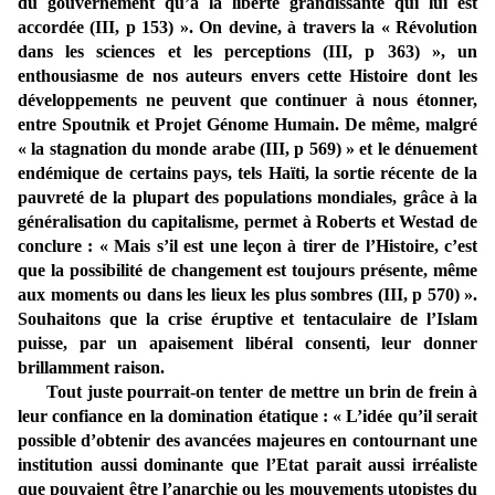
du gouvernement qu’à la liberté grandissante qui lui est
accordée (III, p 153) ». On devine, à travers la « Révolution
dans les sciences et les perceptions (III, p 363) », un
enthousiasme de nos auteurs envers cette Histoire dont les
développements ne peuvent que continuer à nous étonner,
entre Spoutnik et Projet Génome Humain. De même, malgré
« la stagnation du monde arabe (III, p 569) » et le dénuement
endémique de certains pays, tels Haïti, la sortie récente de la
pauvreté de la plupart des populations mondiales, grâce à la
généralisation du capitalisme, permet à Roberts et Westad de
conclure : « Mais s’il est une leçon à tirer de l’Histoire, c’est
que la possibilité de changement est toujours présente, même
aux moments ou dans les lieux les plus sombres (III, p 570) ».
Souhaitons que la crise éruptive et tentaculaire de l’Islam
puisse, par un apaisement libéral consenti, leur donner
brillamment raison.
Tout juste pourrait-on tenter de mettre un brin de frein à
leur confiance en la domination étatique : « L’idée qu’il serait
possible d’obtenir des avancées majeures en contournant une
institution aussi dominante que l’Etat parait aussi irréaliste
que pouvaient être l’anarchie ou les mouvements utopistes du