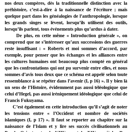
nos deux compères, dès la traditionnelle distinction avec la
préhistoire, c’est-à-dire à la naissance de l’écriture ; mais
quelque part dans les généalogies de l’anthropologie, lorsque
les grands singes se lèvent, lorsqu’ils utilisent des outils,
lorsqu’ils parlent, tous événements plus qu’ardus à dater.
De plus, en cette même « Introduction générale », on
comprend que ne s’intéresser qu’aux successions des guerres
reste insuffisant : « Roberts et moi sommes d’accord, par
exemple, pour penser que les échanges et les alliances entre
les cultures humaines ont beaucoup plus compté en général
que les confrontations qui ont pu survenir entre elles, et nous
sommes d’avis tous deux que ce schéma est appelé selon toute
ressemblance à se répéter dans l’avenir (I, p 16) ». Il y bien là
un sens de l’Histoire, évidemment pas aussi téléologique que
celui d’Hegel, pas aussi iréniquement idéologique que celui de
Francis Fukuyama.
C’est également en cette introduction qu’il s’agit de noter
les tensions entre « l’Occident et nombre de sociétés
islamiques (I, p 17) ». Il faut se reporter au chapitre sur la
naissance de l’Islam et y lire ses succès civilisationnels au