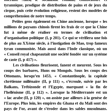
tyrannique, prodigue de distribution de pains et de jeux du
cirque, puis cette évolution religieuse, restent des modèles de
compréhension de notre temps.
Petites gens également en Chine ancienne, lorsque « les
millions de paysans chinois firent les frais de ce que la Chine
fut à même de réaliser en termes de civilisation et
d’organisation politique (I, p 201). Ce qui se vérifiera une fois
de plus au XXème siècle, à l’instigation de Mao, trop fameux
tyran communiste. Mais aussi dans l’Inde classique, où un
« Conseil royal chapeautait une société fondée sur un système
de caste (I, p 417) ».
Les civilisations fleurissent, fanent et meurent. Sous les
coups des barbares, Huns ou Mongols. Sous les coups des
Ottomans, lorsqu’en 1453, « Constantinople, la capitale
chrétienne millénaire (II, p 111) », s’écroule, suivie par les
Balkans, Trébizonde et l’Egypte, marquant « la fin de
l’hellénisme (II, p 112) ». Lorsque la Méditerranée est un
« lac arabe (II, p 120) », on assiste par ailleurs à la genèse de
l’Europe. Plus loin, les empires du Ghana et du Mali sont des
pays de l’or, avant de s’éroder dans les sables musulmans.