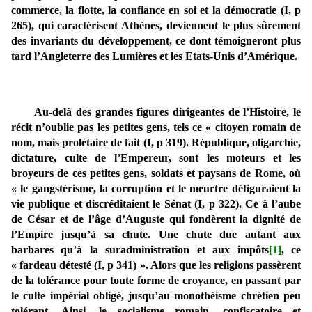
commerce, la flotte, la confiance en soi et la démocratie (I, p
265), qui caractérisent Athènes, deviennent le plus sûrement
des invariants du développement, ce dont témoigneront plus
tard l’Angleterre des Lumières et les Etats-Unis d’Amérique.
Au-delà des grandes figures dirigeantes de l’Histoire, le
récit n’oublie pas les petites gens, tels ce « citoyen romain de
nom, mais prolétaire de fait (I, p 319). République, oligarchie,
dictature, culte de l’Empereur, sont les moteurs et les
broyeurs de ces petites gens, soldats et paysans de Rome, où
« le gangstérisme, la corruption et le meurtre défiguraient la
vie publique et discréditaient le Sénat (I, p 322). Ce à l’aube
de César et de l’âge d’Auguste qui fondèrent la dignité de
l’Empire jusqu’à sa chute. Une chute due autant aux
barbares qu’à la suradministration et aux impôts
[1]
, ce
« fardeau détesté (I, p 341) ». Alors que les religions passèrent
de la tolérance pour toute forme de croyance, en passant par
le culte impérial obligé, jusqu’au monothéisme chrétien peu
tolérant. Ainsi, le socialisme romain, confiscatoire et