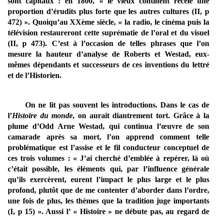
sont capitaux : en 1800, « le vieux continent recèle une
proportion d’érudits plus forte que les autres cultures (II, p
472) ». Quoiqu’au XXème siècle, « la radio, le cinéma puis la
télévision restaureront cette suprématie de l’oral et du visuel
(II, p 473). C’est à l’occasion de telles phrases que l’on
mesure la hauteur d’analyse de Roberts et Westad, eux-
mêmes dépendants et successeurs de ces inventions du lettré
et de l’Historien.
On ne lit pas souvent les introductions. Da
ns le cas de
l’
Histoire du monde
, on aurait diantrement tort. Grâce à la
plume d’Odd Arne Westad, qui continua l’œuvre de son
camarade après sa mort, l’on apprend comment telle
problématique est l’assise et le fil conducteur conceptuel de
ces trois volumes : « J’ai cherché d’emblée à repérer, là où
c’était possible, les éléments qui, par l’influence générale
qu’ils exercèrent, eurent l’impact le plus large et le plus
profond, plutôt que de me contenter d’aborder dans l’ordre,
une fois de plus, les thèmes que la tradition juge importants
(I, p 15) ». Aussi l’ « Histoire » ne débute pas, au regard de