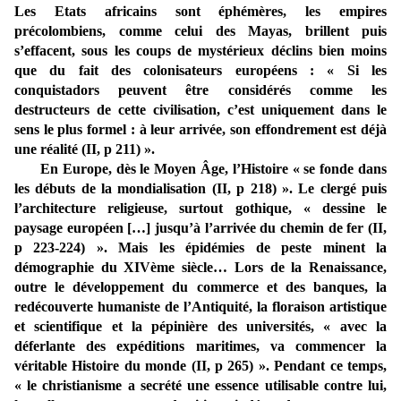
Les Etats africains sont éphémères, les empires
précolombiens, comme celui des Mayas, brillent puis
s’effacent, sous les coups de mystérieux déclins bien moins
que du fait des colonisateurs européens : « Si les
conquistadors peuvent être considérés comme les
destructeurs de cette civilisation, c’est uniquement dans le
sens le plus formel : à leur arrivée, son effondrement est déjà
une réalité (II, p 211) ».
En Europe, dès le Moyen Âge, l’Histoire « se fonde dans
les débuts de la mondialisation (II, p 218) ». Le clergé puis
l’architecture religieuse, surtout gothique, « dessine le
paysage européen […] jusqu’à l’arrivée du chemin de fer (II,
p 223-224) ». Mais les épidémies de peste minent la
démographie du XIVème siècle… Lors de la Renaissance,
outre le développement du commerce et des banques, la
redécouverte humaniste de l’Antiquité, la floraison artistique
et scientifique et la pépinière des universités, « avec la
déferlante des expéditions maritimes, va commencer la
véritable Histoire du monde (II, p 265) ». Pendant ce temps,
« le christianisme a secrété une essence utilisable contre lui,