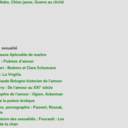
 Asbo, Chien jaune, Guerre au cliché
 sexualité
jeune Aphrodite de marbre
 : Poèmes d’amour
eri : Brahms et Clara Schumann
: La Virgilia
laude Bologne historien de l'amour
ry : De l'amour au XXI° siècle
ophie de l'amour : Ogien, Ackerman
de la poésie érotique
me, pornographie : Pauvert, Roszak,
de
toire des sexualités ; Foucault : Les
de la chair