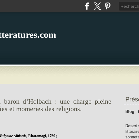
itteratures.com
Prés
u baron d’Holbach : une charge pleine
ies et momeries des religions.
Blog
: 
Descri
littérai
Vulgatae editionis
, Rhotomagi, 1769 ;
sonnets