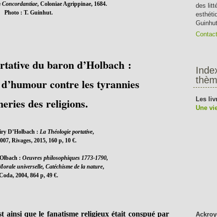
 Concordantiae
, Coloniae Agrippinae, 1684.
des lit
Photo : T. Guinhut.
esthéti
Guinhut
Contac
rtative du baron d’Holbach :
Inde
thèm
 d’humour contre les tyrannies
eries des religions.
Les liv
Une vie
iry D’Holbach :
La Théologie portative
,
007, Rivages, 2015, 160 p, 10 €.
'Olbach :
Oeuvres philosophiques 1773-1790,
Morale universelle, Catéchisme de la nature
,
Coda, 2004, 864 p, 49 €.
st ainsi que le fanatisme religieux était conspué par
Ackroy