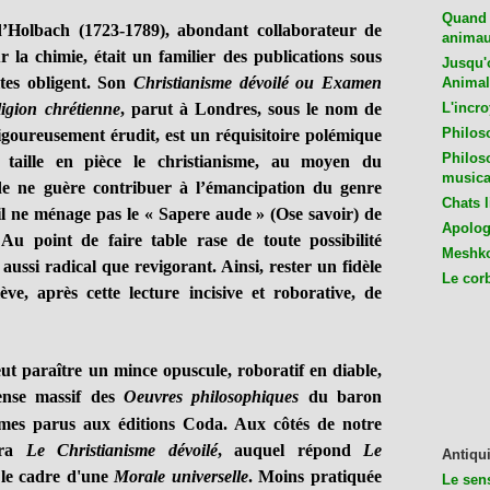
Quand 
’Holbach (1723-1789), abondant collaborateur de
animaux
r la chimie, était un familier des publications sous
Jusqu'o
tes obligent. Son
Christianisme dévoi
lé ou Examen
Animal
eligion chrétienne
, parut à Londres, sous le nom de
L'incro
Philos
goureusement érudit, est un réquisitoire polémique
Philos
 taille en pièce le christianisme, au moyen du
musica
 de ne guère contribuer à l’émancipation du genre
Chats l
 ne ménage pas le « Sapere aude » (Ose savoir) de
Apologu
Au point de faire table rase de toute possibilité
Meshko
aussi radical que revigorant. Ainsi, rester un fidèle
Le cor
ve, après cette lecture incisive et roborative, de
raître un mince opuscule, roboratif en diable,
ense massif des
Oeuvres
philosophiques
du baron
mes parus aux éditions Coda. Aux côtés de notre
era
Le Christianisme dévoilé
, auquel répond
Le
Antiqui
 le cadre d'une
Morale universelle
. Moins pratiquée
Le sen