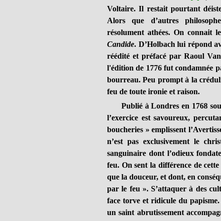
Voltaire. Il restait pourtant déi
Alors que d’autres philosophe
résolument athées. On connait l
Candide
. D’Holbach lui répond a
réédité et préfacé par Raoul Vane
l'édition de 1776 fut condamnée p
bourreau.
Peu prompt à la crédulit
feu de toute ironie et raison.
Publié à Londres en 1768 sous u
l’exercice est savoureux, percuta
boucheries » emplissent l’Avertis
n’est pas exclusivement le chri
sanguinaire dont l’odieux fondateu
feu. On sent la différence de cette
que la douceur, et dont, en conséqu
par le feu ». S’attaquer à des cul
face torve et ridicule du papisme. 
un saint abrutissement accompagn