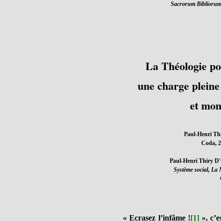
Sacrorum Bibliorum
La Théologie po
une charge pleine
et mom
Paul-Henri Th
Coda, 2
Paul-Henri Thiry D
Système social, La 
« Ecrasez l’infâme !
[1]
», c’e