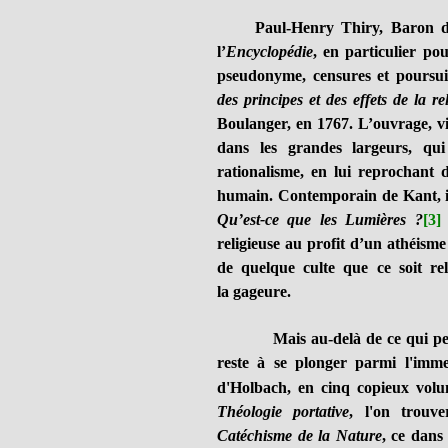
Paul-Henry Thiry, Baron d
l’
Encyclopédie
, en particulier pou
pseudonyme, censures et poursui
des principes et des effets de la r
Boulanger, en 1767. L’ouvrage, vi
dans les grandes largeurs, qui
rationalisme, en lui reprochant
humain. Contemporain de Kant, il
Qu’est-ce que les Lumières ?
[3]
religieuse au profit d’un athéisme 
de quelque culte que ce soit relè
la gageure.
Mais au-delà de ce qui peut pa
reste à se plonger parmi l'imm
d'Holbach, en cinq copieux volu
Théologie portative
, l'on trouv
Catéchisme de la Nature
, ce dans