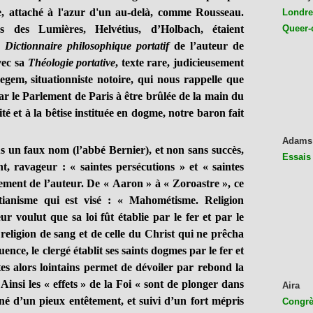
ste, attaché à l'azur d'un au-delà, comme Rousseau.
Londres
s des Lumières, Helvétius, d’Holbach, étaient
Queer-
e
Dictionnaire philosophique portatif
de l’auteur de
vec sa
Théologie portative
, texte rare, judicieusement
gem, situationniste notoire, qui nous rappelle que
ar le Parlement de Paris à être brûlée de la main du
é et à la bêtise instituée en dogme, notre baron fait
Adams
n faux nom (l’abbé Bernier), et non sans succès,
Essais
nt, ravageur : « saintes persécutions » et « saintes
sement de l’auteur. De « Aaron » à « Zoroastre », ce
stianisme qui est visé : « Mahométisme. Religion
r voulut que sa loi fût établie par le fer et par le
 religion de sang et de celle du Christ qui ne prêcha
ence, le clergé établit ses saints dogmes par le fer et
tes alors lointains permet de dévoiler par rebond la
Ainsi les « effets » de la Foi « sont de plonger dans
Aira
é d’un pieux entêtement, et suivi d’un fort mépris
Congrès