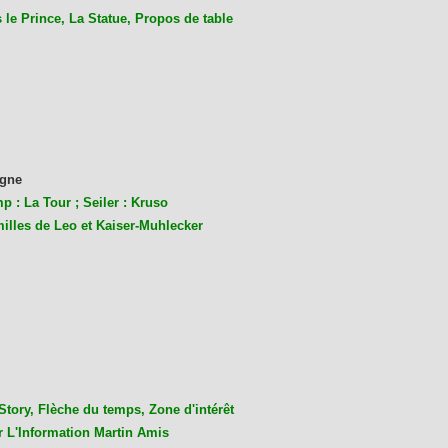
le Prince, La Statue, Propos de table
gne
p : La Tour ; Seiler : Kruso
milles de Leo et Kaiser-Muhlecke
r
Story, Flèche du temps, Zone d'intérêt
r L'Information Martin Amis