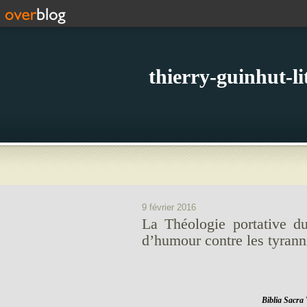
thierry-guinhut-l
9 février 2016
La Théologie portative d
d’humour contre les tyrann
Bi
blia Sacra 