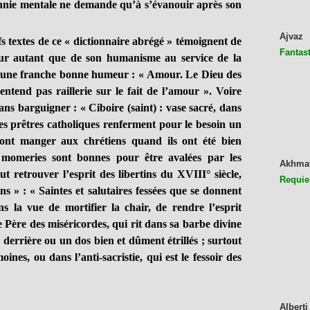
annie mentale ne demande qu’à s’évanouir après son
Ajvaz
textes de ce « dictionnaire abrégé » témoignent de
Fantast
eur autant que de son humanisme au service de la
 d’une franche bonne humeur : « Amour. Le Dieu des
’entend pas raillerie sur le fait de l’amour ». Voire
ans barguigner : « Ciboire (saint) : vase sacré, dans
 les prêtres catholiques renferment pour le besoin un
 font manger aux chrétiens quand ils ont été bien
et momeries sont bonnes pour être avalées par les
Akhma
veut retrouver l’esprit des libertins du XVIII° siècle,
Requie
ions » : « Saintes et salutaires fessées que se donnent
ans la vue de mortifier la chair, de rendre l’esprit
e Père des miséricordes, qui rit dans sa barbe divine
 derrière ou un dos bien et dûment étrillés ; surtout
es, ou dans l’anti-sacristie, qui est le fessoir des
Alberti