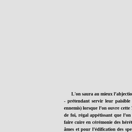
L'on saura au mieux l’abjection
- prétendant servir leur paisibl
ennemis) lorsque l’on ouvre cette
de foi, régal appétissant que l’on
faire cuire en cérémonie des héré
âmes et pour l’édification des sp