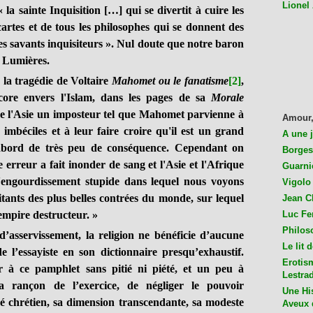
Lionel
la sainte Inquisition […] qui se divertit à cuire les
artes et de tous les philosophes qui se donnent des
les savants inquisiteurs ». Nul doute que notre baron
s Lumières.
la tragédie de Voltaire
Mahomet ou le fanatisme
[2]
,
ncore envers l'Islam, dans les pages de sa
Morale
e l'Asie un imposteur tel que Mahomet parvienne à
Amour,
mbéciles et à leur faire croire qu'il est un grand
A une 
'abord de très peu de conséquence. Cependant on
Borges
 erreur a fait inonder de sang et l'Asie et l'Afrique
Guarni
 l'engourdissement stupide dans lequel nous voyons
Vigolo 
ants des plus belles contrées du monde, sur lequel
Jean C
empire destructeur. »
Luc Fer
Philos
asservissement, la religion ne bénéficie d’aucune
Le lit 
 l’essayiste en son dictionnaire presqu’exhaustif.
Erotis
r à ce pamphlet sans pitié ni piété, et un peu à
Lestra
la rançon de l’exercice, de négliger le pouvoir
Une His
é chrétien, sa dimension transcendante, sa modeste
Aveux 