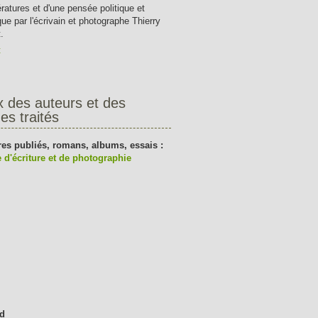
tératures et d'une pensée politique et
que par l'écrivain et photographe Thierry
.
t
x des auteurs et des
es traités
res publiés, romans, albums, essais :
 d'écriture et de photographie
d