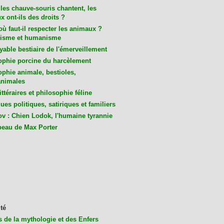
les chauve-souris chantent, les
 ont-ils des droits ?
ù faut-il respecter les animaux ?
isme et humanisme
yable bestiaire de l'émerveillement
ophie porcine du harcèlement
ophie animale, bestioles,
nimales
ittéraires et philosophie féline
es politiques, satiriques et familiers
v : Chien Lodok, l'humaine tyrannie
beau de Max Porter
té
s de la mythologie et des Enfers