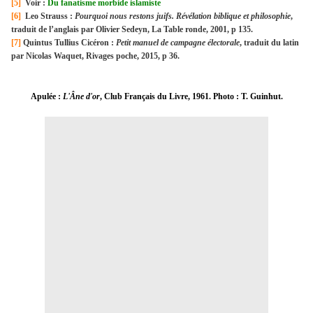
[5]
Voir :
Du fanatisme morbide islamiste
[6]
Leo Strauss :
Pourquoi nous restons juifs. Révélation biblique et philosophie
,
traduit de l’anglais par Olivier Sedeyn, La Table ronde, 2001, p 135.
[7]
Quintus Tullius Cicéron :
Petit manuel de campagne électorale
, traduit du latin
par Nicolas Waquet, Rivages poche, 2015, p 36.
Apulée :
L'Âne d'or
, Club Français du Livre, 1961. Photo : T. Guinhut.