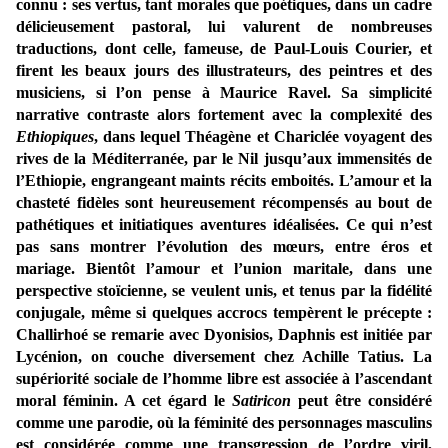
connu : ses vertus, tant morales que poétiques, dans un cadre
délicieusement pastoral, lui valurent de nombreuses
traductions, dont celle, fameuse, de Paul-Louis Courier, et
firent les beaux jours des illustrateurs, des peintres et des
musiciens, si l’on pense à Maurice Ravel. Sa simplicité
narrative contraste alors fortement avec la complexité des
Ethiopiques
, dans lequel Théagène et Chariclée voyagent des
rives de la Méditerranée, par le Nil jusqu’aux immensités de
l’Ethiopie, engrangeant maints récits emboités. L’amour et la
chasteté fidèles sont heureusement récompensés au bout de
pathétiques et initiatiques aventures idéalisées. Ce qui n’est
pas sans montrer l’évolution des mœurs, entre éros et
mariage. Bientôt l’amour et l’union maritale, dans une
perspective stoïcienne, se veulent unis, et tenus par la fidélité
conjugale, même si quelques accrocs tempèrent le précepte :
Challirhoé se remarie avec Dyonisios, Daphnis est initiée par
Lycénion, on couche diversement chez Achille Tatius. La
supériorité sociale de l’homme libre est associée à l’ascendant
moral féminin. A cet égard le
Satiricon
peut être considéré
comme une parodie, où la féminité des personnages masculins
est considérée comme une transgression de l’ordre viril,