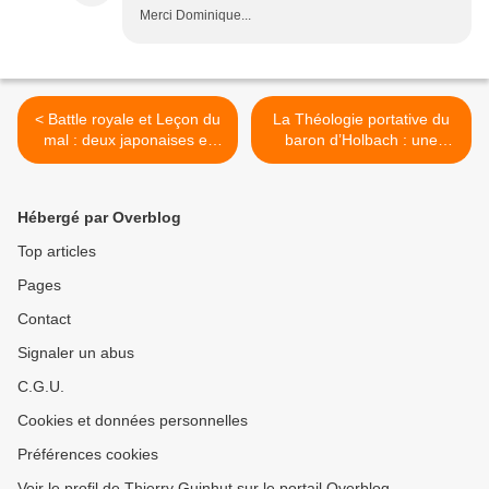
Merci Dominique...
< Battle royale et Leçon du
La Théologie portative du
mal : deux japonaises et
baron d’Holbach : une
cruelles téléréalités
charge pleine d’humour
politiques. Koushun Takami
contre les tyrannies et
& Yûsuke Kishi.
momeries des religions. >
Hébergé par Overblog
Top articles
Pages
Contact
Signaler un abus
C.G.U.
Cookies et données personnelles
Préférences cookies
Voir le profil de Thierry Guinhut sur le portail Overblog