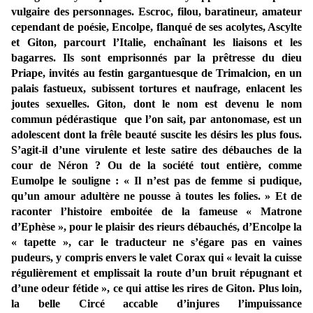
vulgaire des personnages. Escroc, filou, baratineur, amateur
cependant de poésie, Encolpe, flanqué de ses acolytes, Ascylte
et Giton, parcourt l’Italie, enchaînant les liaisons et les
bagarres. Ils sont emprisonnés par la prêtresse du dieu
Priape, invités au festin gargantuesque de Trimalcion, en un
palais fastueux, subissent tortures et naufrage, enlacent les
joutes sexuelles. Giton, dont le nom est devenu le nom
commun pédérastique que l’on sait, par antonomase, est un
adolescent dont la frêle beauté suscite les désirs les plus fous.
S’agit-il d’une virulente et leste satire des débauches de la
cour de Néron ? Ou de la société tout entière, comme
Eumolpe le souligne : « Il n’est pas de femme si pudique,
qu’un amour adultère ne pousse à toutes les folies. » Et de
raconter l’histoire emboitée de la fameuse « Matrone
d’Ephèse », pour le plaisir des rieurs débauchés, d’Encolpe la
« tapette », car le traducteur ne s’égare pas en vaines
pudeurs, y compris envers le valet Corax qui « levait la cuisse
régulièrement et emplissait la route d’un bruit répugnant et
d’une odeur fétide », ce qui attise les rires de Giton. Plus loin,
la belle Circé accable d’injures l’impuissance