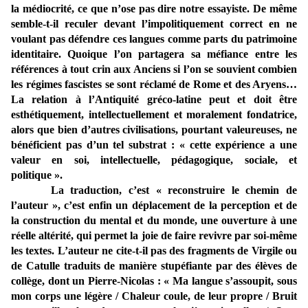
la médiocrité, ce que n’ose pas dire notre essayiste. De même
semble-t-il reculer devant l’impolitiquement correct en ne
voulant pas défendre ces langues comme parts du patrimoine
identitaire. Quoique l’on partagera sa méfiance entre les
références à tout crin aux Anciens si l’on se souvient combien
les régimes fascistes se sont réclamé de Rome et des Aryens…
La relation à l’Antiquité gréco-latine peut et doit être
esthétiquement, intellectuellement et moralement fondatrice,
alors que bien d’autres civilisations, pourtant valeureuses, ne
bénéficient pas d’un tel substrat : « cette expérience a une
valeur en soi, intellectuelle, pédagogique, sociale, et
politique ».
La traduction, c’est « reconstruire le chemin de
l’auteur », c’est enfin un déplacement de la perception et de
la construction du mental et du monde, une ouverture à une
réelle altérité, qui permet la joie de faire revivre par soi-même
les textes. L’auteur ne cite-t-il pas des fragments de Virgile ou
de Catulle traduits de manière stupéfiante par des élèves de
collège, dont un Pierre-Nicolas : « Ma langue s’assoupit, sous
mon corps une légère / Chaleur coule, de leur propre / Bruit