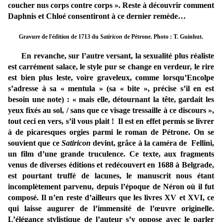
coucher nus corps contre corps ». Reste à découvrir comment
Daphnis et Chloé consentiront à ce dernier remède…
Gravure de l'édition de 1713 du
Satiricon
de Pétrone. Photo : T. Guinhut.
En revanche, sur l’autre versant, la sexualité plus réaliste
est carrément salace, le style pur se change en verdeur, le rire
est bien plus leste, voire graveleux, comme lorsqu’Encolpe
s’adresse à sa « mentula » (sa « bite », précise s’il en est
besoin une note) : « mais elle, détournant la tête, gardait les
yeux fixés au sol, / sans que ce visage tressaille à ce discours »,
tout ceci en vers, s’il vous plait ! Il est en effet permis se livrer
à de picaresques orgies parmi le roman de Pétrone. On se
souvient que ce
Satiricon
devint, grâce à la caméra de Fellini,
un film d’une grande truculence. Ce texte, aux fragments
venus de diverses éditions et redécouvert en 1688 à Belgrade,
est pourtant truffé de lacunes, le manuscrit nous étant
incomplètement parvenu, depuis l’époque de Néron où il fut
composé. Il n’en reste d’ailleurs que les livres XV et XVI, ce
qui laisse augurer de l’immensité de l’œuvre originelle.
L’élégance stylistique de l’auteur s’y oppose avec le parler