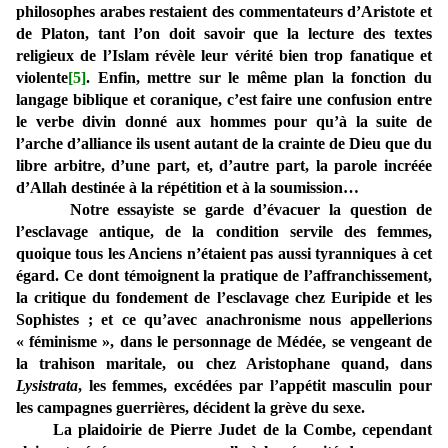
philosophes arabes restaient des commentateurs d’Aristote et
de Platon, tant l’on doit savoir que la lecture des textes
religieux de l’Islam révèle leur vérité bien trop fanatique et
violente
[5]
. Enfin, mettre sur le même plan la fonction du
langage biblique et coranique, c’est faire une confusion entre
le verbe divin donné aux hommes pour qu’à la suite de
l’arche d’alliance ils usent autant de la crainte de Dieu que du
libre arbitre, d’une part, et, d’autre part, la parole incréée
d’Allah destinée à la répétition et à la soumission…
Notre essayiste se garde d’évacuer la question de
l’esclavage antique, de la condition servile des femmes,
quoique tous les Anciens n’étaient pas aussi tyranniques à cet
égard. Ce dont témoignent la pratique de l’affranchissement,
la critique du fondement de l’esclavage chez Euripide et les
Sophistes ; et ce qu’avec anachronisme nous appellerions
« féminisme », dans le personnage de Médée, se vengeant de
la trahison maritale, ou chez Aristophane quand, dans
Lysistrata
, les femmes, excédées par l’appétit masculin pour
les campagnes guerrières, décident la grève du sexe.
La plaidoirie de Pierre Judet de la Combe, cependant