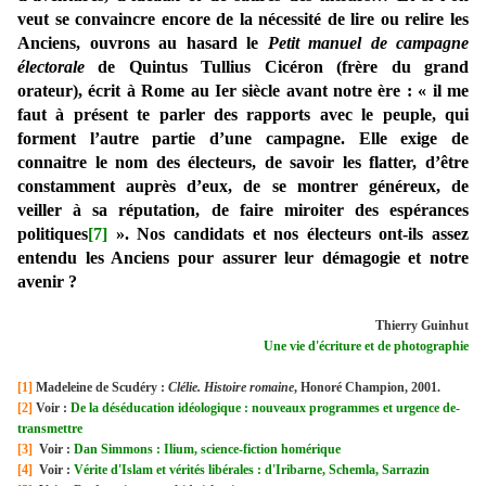
veut se convaincre encore de la nécessité de lire ou relire les
Anciens, ouvrons au hasard le
Petit manuel de campagne
électorale
de Quintus Tullius Cicéron (frère du grand
orateur), écrit à Rome au Ier siècle avant notre ère : « il me
faut à présent te parler des rapports avec le peuple, qui
forment l’autre partie d’une campagne. Elle exige de
connaitre le nom des électeurs, de savoir les flatter, d’être
constamment auprès d’eux, de se montrer généreux, de
veiller à sa réputation, de faire miroiter des espérances
politiques
[7]
». Nos candidats et nos électeurs ont-ils assez
entendu les Anciens pour assurer leur démagogie et notre
avenir ?
Thierry Guinhut
Une vie d'écriture et de photographie
[1]
Madeleine de Scudéry :
Clélie. Histoire romaine
, Honoré Champion, 2001.
[2]
Voir :
De la déséducation idéologique : nouveaux programmes et urgence de-
transmettre
[3]
Voir :
Dan Simmons : Ilium, science-fiction homérique
[4]
Voir :
Vérite d'Islam et vérités libérales : d'Iribarne, Schemla, Sarrazin