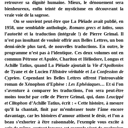
retrouver sa dignité humaine. Mieux, le dénouement sera
bienheureux, enfin teinté de mysticisme en découvrant la
vraie voie de la sagesse.
On se souvient peut-être que La Pléiade avait publié, en
1958, une semblable anthologie,
Romans grecs et latins
, sous
l’autorité et la traduction (intégrale !) de Pierre Grimal. Il
n’est pas insultant de vouloir offrir aux Belles Lettres, un bon
demi-siècle plus tard, de nouvelles traductions. En outre, le
programme n’est pas à l’identique. Ces deux volumes ont en
commun Pétrone et Apulée, Chariton et Héliodore, Longus et
Achille Tatius, quand La Pléiade ajoutait la
Vie d’Apollonios
de Tyane et de Lucien l’
Histoire véritable
et
La Confession de
Cyprien
. Cependant les Belles Lettres offrent l’introuvable
roman de Xénophon d’Ephèse :
Les Ephésiaques
… Et si l’on
s’aventure à comparer les traductions, l’on sera peut-être
moins touché par celle de Pierre Grimal, qui, dans
Leucippé
et Clitophon
d’Achille Tatius, écrit : « Cette histoire, à mesure
qu’il la chantait, finit par m’embraser toute l’âme encore
davantage, car les histoires d’amour attisent le désir, et l’on a
beau s’exhorter à être raisonnable, l’exemple vous excite à