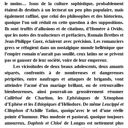
le moins… Issus de la culture sophistique, probablement
étaient-ils destinés à un lectorat un peu plus populaire, mais
également raffiné, que celui des philosophes et des historiens,
quoique l’on soit réduit en cette question à des suppositions.
Ils sont truffés d’allusions et de citations, d’Homère à Ovide,
que les notes des traducteurs et préfaciers, Romain Brethes et
Jean-Philippe Guez, éclairent avec précision. Les romanciers
grecs se réfugient dans un nostalgique monde hellénique que
l’empire romain n’aurait pas souillé, ceux latins ne se privent
pas se gausser de leur société, voire de leur empereur.
Les vicissitudes de deux beaux adolescents, deux amants
séparés, confrontés à de nombreuses et dangereuses
péripéties, entre naufrages et attaques de brigands, vont
atteindre l’acmé d’un mariage brillant, ou de retrouvailles
bienheureuses, ainsi pourrait-on grossièrement résumer
Callirhoé
de Chariton, les
Ephésiaques
de Xénophon
d’Ephèse et les
Ethiopiques
d’Héliodore. De même
Leucippé et
Clitophon
d’Achille Tatius, quoiqu’avec le sel d’une réelle
pointe d’humour. Plus modeste et pastoral, quoique toujours
amoureux,
Daphnis et Chloé
de Longus est nettement plus