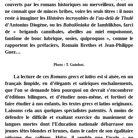
couverts par les romans historiques ou merveilleux, dont on
ne connait que de minces bribes, voire les seuls titres : il nous
reste à imaginer les
Histoires incroyables de l’au-delà de Thulé
d’Antonius Diogène, ou les
Babulôniaka
de Iamblikhos, farci
de « brigands cannibales, abeilles au miel empoisonné,
fantôme de bouc lubrique, sosies, quiproquos », comme le
rapportent les préfaciers, Romain Brethes et Jean-Philippe
Guez…
Photo : T. Guinhut.
La lecture de ces
Romans grecs et latins
est si aisée, en un
français limpide, en d’élégants et satiriques enchaînements,
que l’on se demande bien pourquoi on devrait s’encombrer
d’éditions bilingues, et d’étudier nous-même, et fortiori de
faire étudier à nos enfants, les textes grecs et latins originaux.
Laissons cela aux quelques spécialistes patentés. À moins de
défendre le difficile et exaltant exercice du maniement de
langues mortes dont l’Education nationale débarrasse nos
jeunes têtes blondes et brunes, dans le cadre de son égalitaire
réforme des collèges. Hélas, il semble que l’école « ne