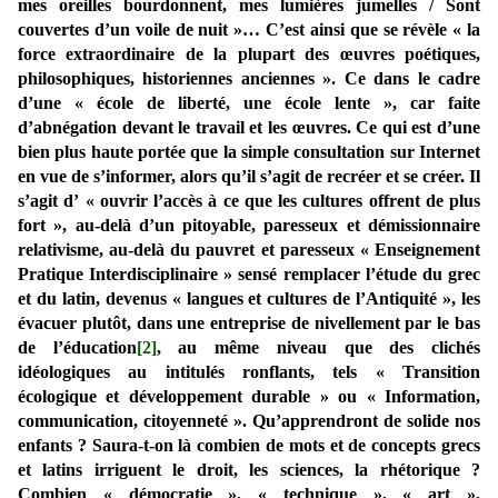
mes oreilles bourdonnent, mes lumières jumelles / Sont
couvertes d’un voile de nuit »… C’est ainsi que se révèle « la
force extraordinaire de la plupart des œuvres poétiques,
philosophiques, historiennes anciennes ». Ce dans le cadre
d’une « école de liberté, une école lente », car faite
d’abnégation devant le travail et les œuvres. Ce qui est d’une
bien plus haute portée que la simple consultation sur Internet
en vue de s’informer, alors qu’il s’agit de recréer et se créer. Il
s’agit d’ « ouvrir l’accès à ce que les cultures offrent de plus
fort », au-delà d’un pitoyable, paresseux et démissionnaire
relativisme, au-delà du pauvret et paresseux « Enseignement
Pratique Interdisciplinaire » sensé remplacer l’étude du grec
et du latin, devenus « langues et cultures de l’Antiquité », les
évacuer plutôt, dans une entreprise de nivellement par le bas
de l’éducation
[2]
, au même niveau que des clichés
idéologiques au intitulés ronflants, tels « Transition
écologique et développement durable » ou « Information,
communication, citoyenneté ». Qu’apprendront de solide nos
enfants ? Saura-t-on là combien de mots et de concepts grecs
et latins irriguent le droit, les sciences, la rhétorique ?
Combien « démocratie », « technique », « art »,