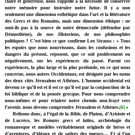
claire et généreuse, nous rappelle à la nécessité de conserver
notre mémoire pour instruire notre futur. Il y a non
seulement une dimension esthétique dans l’art et la littérature
des Grecs et des Romains, mais une dimension éthique : ne
sont-ils pas à la source de notre démocratie (défendue par
Démosthène), de nos Historiens, de nos philosophies
politiques ? C’est bien ce que confirme Leo Strauss : « Tous
les espoirs que nous nourrissons, dans les confusions et les
dangers du présent, reposent, que ce soit positivement ou
négativement, sur les expériences du passé. Parmi ces
expériences, la plus large et la plus profonde, en ce qui nous
concerne, nous autres Occidentaux, est désignée par les noms
des deux cités Jérusalem et Athènes. L’homme occidental est
devenu ce qu’il est et il est ce qu’il est par la conjonction de la
foi biblique et de la pensée grecque. Pour nous comprendre
nous-mêmes et pour éclairer notre chemin non-frayé vers
l’avenir, nous devons comprendre Jérusalem et Athènes.
[6]
»
Relisons donc, à l’égal de la
Bible
, de Platon, d’Aristote et
de Lucrèce, les
Romans grecs et latins
, archéologie du
romanesque et modèles véritablement originels de héros et
d’aventures, d’idéaux et de satires des mœurs… Et si l’on