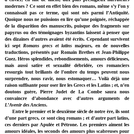
modernes ? Ce sont en effet bien des romans, même s’y l’on y
connaissait pas ce terme, qui sont nés parmi l’Antiquité.
Quoique nous ne puissions en lire qu’une poignée, réchappée
de la disparition des manuscrits, puisque des fragments sur
papyrus ou des témoignages byzantins laissent à penser que
des dizaines d’autres avaient été écrits. Cependant survivent
ici sept
Romans grecs et latins
majeurs, en de nouvelles
traductions, présentés par Romain Brethes et Jean-Philippe
Guez. Héros splendides, rebondissements, amours délicieuses,
mais aussi satire et sexualité débridée, ces romanciers
ressurgis tout brillants de l’ombre du temps peuvent nous
surprendre, nous ravir, nous estomaquer… Voilà déjà une
raison suffisante pour oser lire les Grecs et les Latins ; et, n’en
doutons guère, Pierre Judet de La Combe saura nous
convaincre d’abondance avec d’autres arguments de
L’Avenir des Anciens
.
Entre le premier et le deuxième siècle de notre ère, ils sont
d’une part grecs, ce sont cinq romans ; et d’autre part latins,
ces derniers par Apulée et Pétrone. Les premiers aiment les
amours idéales, les seconds des amours plus scabreuses pour