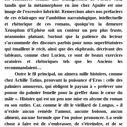
tandis que la métamorphose en âne chez Apulée est une
image de l’excessive lubricité. Remercions alors nos préfaciers
de ces éclairages sur l’ambition narratologique, intellectuelle
et rhétorique de ces romans, quoiqu’en la demeure
Xénophon d’Ephèse soit un conteur un peu plus fruste,
néanmoins plaisant. Surtout que la patience du lecteur
s’accommode des discours parfois pour nous superfétatoires
qui émaillent le récit, ainsi que des ekphrasis, décrivant des
tableaux, comme chez Lucien, ce sont de beaux exercices
oratoires et rhétoriques tels que les Anciens les
recommandaient…
Outre le fil principal, on aimera mille histoires, comme
chez Achille Tatius, prouvant la puissance d’Eros : celle des
palmiers amoureux, qui obligent le paysan à « prélever une
pousse du palmier femelle pour la greffer dans le cœur du
mâle ». Histoire qui est un peu une mise en abyme du roman
en son entier. Car, comme le dit le vieillard de Longus, « il
n’existe aucun remède l’amour, aucune boisson, aucun
aliment, aucune formule que l’on puisse prononcer. La seule
chose à faire est de s’embrasser, de s’étreindre, et de se