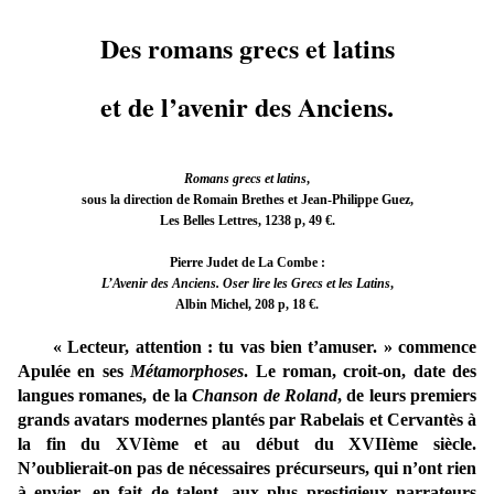
Des romans grecs et latins
et de l’avenir des Anciens.
Romans grecs et latins
,
sous la direction de Romain Brethes et Jean-Philippe Guez,
Les Belles Lettres, 1238 p, 49 €.
Pierre Judet de La Combe :
L’Avenir des Anciens. Oser lire les Grecs et les Latins
,
Albin Michel, 208 p, 18 €.
« Lecteur, attention : tu vas bien t’amuser. » commence
Apulée en ses
Métamorphoses
. Le roman, croit-on, date des
langues romanes, de la
Chanson de Roland
, de leurs premiers
grands avatars modernes plantés par Rabelais et Cervantès à
la fin du XVIème et au début du XVIIème siècle.
N’oublierait-on pas de nécessaires précurseurs, qui n’ont rien
à envier, en fait de talent, aux plus prestigieux narrateurs