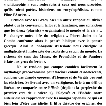
« philosophie » sont redevables à ceux qui nous précédés,
qu’ils soient poètes, historiens, ou encyclopédistes, comme
Pline l’Ancien…
Peut-on avec les Grecs, oser un autre rapport au divin :
plutôt que la conversion, la foi et le fanatisme, une conviction
que les dieux (pluriels) « organisaient le monde et la vie »…
Et changer notre idée du religieux… Pierre Judet de la
Combe confronte alors la pensée biblique avec la pensée
grecque. Ainsi la
Théogonie
d’Hésiode nous enseigne la
multiplicité et l’historicité des récits de création du monde. La
richesse de sens des Muses, de Prométhée et de Pandore
éclate aux yeux du lecteur.
Ne se rend-on pas compte combien facilement la
mythologie gréco-romaine peut fasciner enfant et adolescents,
combien des grande épopées, d’Homère et de Virgile peuvent
les électriser. Se livrant avec un vertigineux brio à un défi de
littérature comparée entre l’
Iliade
(dépliant la perplexité du
premier vers de « colère »), l’
Odyssée
et l’
Enéide
, notre
auteur ose les rapprocher avec les mangas japonais, ce qui est
bien loin d’être une idiotie. Il lit le théâtre des origines, des