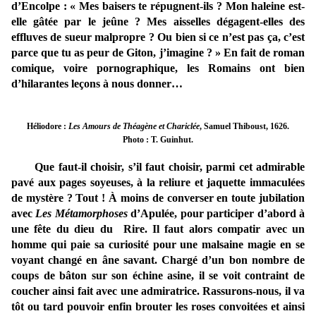
d’Encolpe : « Mes baisers te répugnent-ils ? Mon haleine est-
elle gâtée par le jeûne ? Mes aisselles dégagent-elles des
effluves de sueur malpropre ? Ou bien si ce n’est pas ça, c’est
parce que tu as peur de Giton, j’imagine ? » En fait de roman
comique, voire pornographique, les Romains ont bien
d’hilarantes leçons à nous donner…
Héliodore :
Les Amours de Théagène et Chariclée
, Samuel Thiboust, 1626.
Photo : T. Guinhut.
Que faut-il choisir, s’il faut choisir, parmi cet admirable
pavé aux pages soyeuses, à la reliure et jaquette immaculées
de mystère ? Tout ! À moins de converser en toute jubilation
avec
Les Métamorphoses
d’Apulée, pour participer d’abord à
une fête du dieu du Rire. Il faut alors compatir avec un
homme qui paie sa curiosité pour une malsaine magie en se
voyant changé en âne savant. Chargé d’un bon nombre de
coups de bâton sur son échine asine, il se voit contraint de
coucher ainsi fait avec une admiratrice. Rassurons-nous, il va
tôt ou tard pouvoir enfin brouter les roses convoitées et ainsi