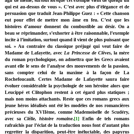
agir de même, surtout lorsque cet exemple vient de quelqu’un
qui est au-dessus de vous ». C’est avec plus d’élégance et de
persuasion que traduit Jean-Philippe Guez : « Cette chanson
eut pour effet de mettre mon âme en feu. C’est que les
histoires d’amour donnent du combustible au désir. On a
beau se réprimander, s’exhorter à être raisonnable, l’exemple
incite à l’imitation, surtout quand il vient de plus puissant que
soi. » Au contraire du classique préjugé qui veut faire de
Madame de Lafayette, avec
La Princesse de Clèves
, la mère
du roman psychologique, on admettra que les Grecs avaient
avant elle le sens de l’analyse des mouvements de la passion,
sans compter celui de la maxime à la façon de La
Rochefoucault. Certes Madame de Lafayette saura faire
évoluer considérable la psychologie de son héroïne alors que
Leucippé et Clitophon restent à cet égard plus statiques ;
mais non moins attachants. Reste que ces romans grecs aux
jeune héros idéalisés ont été les modèles de nos romancières
précieuses du XVIIème, comme Mademoiselle de Scudéry,
avec sa
Clélie, histoire romaine
.
[1]
Enfin de tels romans
rafraichis par l’éclat de la traduction nous font d’autant plus
regretter la disparition, peut-être inéluctable, des papyrus