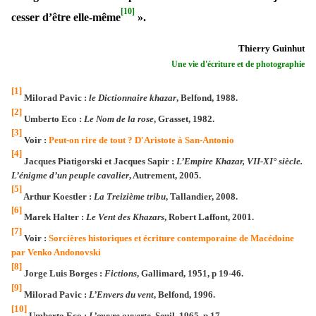
[10]
cesser d’être elle-même
».
Thierry Guinhut
Une vie d'écriture et de photographie
[1]
Milorad Pavic :
le Dictionnaire khazar
, Belfond, 1988.
[2]
Umberto Eco :
Le Nom de la rose
, Grasset, 1982.
[3]
Voir :
Peut-on rire de tout ? D'Aristote à San-Antonio
[4]
Jacques Piatigorski et Jacques Sapir :
L’Empire Khazar, VII-XI° siècle.
L’énigme d’un peuple cavalier
, Autrement, 2005.
[5]
Arthur Koestler :
La Treizième tribu
, Tallandier, 2008.
[6]
Marek Halter :
Le Vent des Khazars
, Robert Laffont, 2001.
[7]
Voir :
Sorcières historiques et écriture contemporaine de Macédoine
par Venko Andonovski
[8]
Jorge Luis Borges :
Fictions
, Gallimard, 1951, p 19-46.
[9]
Milorad Pavic :
L’Envers du vent
, Belfond, 1996.
[10]
Umberto Eco :
L’œuvre ouverte
, Seuil, 1965, p 17.