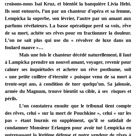
croisons-nous Isaï Kruz, et bientôt la banquière Livia Heht.
Ils sont entourés, l’un par un chanteur d'opéra et sa femme,
Lempicka la superbe, son lévrier, l’autre par un amant aux
parfums révélateurs. La basse opératique perd sa voix, rêve
de sa mort, achète ses rêves pour en fractionner la douleur.
L’on ne sait plus qui use du « révolver de luxe dans un
foulard mauve »…
Mais une fois le chanteur décédé naturellement, il faut
à Lampicka prendre un nouvel amant, voyager, revenir pour
calmer ses inquiétudes et acheter un rêve posthume, soit
« une petite cuillère d’éternité » puisque venu de sa mort à
trente-sept ans, à condition de tuer quelqu’un. Sa jalousie,
armée du Magnum, trouve bientôt sa cible, à ses risques et
périls.
L’on constatera ensuite que le tribunal tient compte
des rêves, celui « sur la mort de Pouchkine », celui « sur les
pas » étant fournis en supplément, qu’il se satisfait de
condamner Monsieur Erlangen pour avoir tué Lempicka en
outrepassant la légitime défense et notre vendeur de rêves à