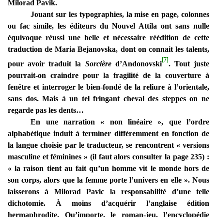
Milorad Pavik.
Jouant sur les typographies, la mise en page, colonnes
ou fac simile, les éditeurs du Nouvel Attila ont sans nulle
équivoque réussi une belle et nécessaire réédition de cette
traduction de Maria Bejanovska, dont on connait les talents,
[7]
pour avoir traduit la
Sorcière
d’Andonovski
. Tout juste
pourrait-on craindre pour la fragilité de la couverture à
fenêtre et interroger le bien-fondé de la reliure à l’orientale,
sans dos. Mais à un tel fringant cheval des steppes on ne
regarde pas les dents…
En une narration « non linéaire », que l’ordre
alphabétique induit à terminer différemment en fonction de
la langue choisie par le traducteur, se rencontrent « versions
masculine et féminines » (il faut alors consulter la page 235) :
« la raison tient au fait qu’un homme vit le monde hors de
son corps, alors que la femme porte l’univers en elle ». Nous
laisserons à Milorad Pavic la responsabilité d’une telle
dichotomie. À moins d’acquérir l’anglaise édition
hermaphrodite. Qu’importe, le roman-jeu, l’encyclopédie