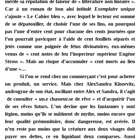
mérite sa réputation de faiseur de « littérature non linéaire ».
Car à un roman de bon aloi intitulé
Exemplaire unique
s’ajoute « Le Cahier bleu », avec lequel le lecteur est sommé
de se dépatouiller, de choisir l’une de ses fins, ou pourquoi
pas l’une d’entre cent pour chacune des cents journées que
l’on pourrait pavicquer à l’aide de cent feuillets séparés et
jetés comme une poignée de fétus divinatoires, eux-mêmes
venus de « cent notes de feu l’inspecteur supérieur Eugène
Stross ». Mais au risque d’accumuler « cent morts au lieu
d’une »…
Si l’on se rend chez un commerçant c’est pour acheter
un produit, un service. Mais chez AlexSandra Klozevitz,
androgyne de son état, oscillant entre Alex et Sandra, il s’agit
de consulter « un.e chasseur.se de rêve » et d’acquérir l’un
de ses rêves futurs. L’on devine que les fantasmes y sont
légion, moins qu’ils se mâtinent de mythe, moins encore que
leur qualité prémonitoire, donc dangereuse, est avérée. Il
n’en reste pas moins que la créature aux deux visages doit
payer ses dettes, ce en liquidant deux comparses. Aussi