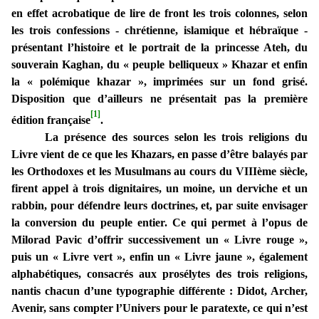
en effet acrobatique de lire de front les trois colonnes, selon
les trois confessions - chrétienne, islamique et hébraïque -
présentant l’histoire et le portrait de la princesse Ateh, du
souverain Kaghan, du « peuple belliqueux » Khazar et enfin
la « polémique khazar », imprimées sur un fond grisé.
Disposition que d’ailleurs ne présentait pas la première
[1]
édition française
.
La présence des sources selon les trois religions du
Livre vient de ce que les Khazars, en passe d’être balayés par
les Orthodoxes et les Musulmans au cours du VIIIème siècle,
firent appel à trois dignitaires, un moine, un derviche et un
rabbin, pour défendre leurs doctrines, et, par suite envisager
la conversion du peuple entier. Ce qui permet à l’opus de
Milorad Pavic d’offrir successivement un « Livre rouge »,
puis un « Livre vert », enfin un « Livre jaune », également
alphabétiques, consacrés aux prosélytes des trois religions,
nantis chacun d’une typographie différente : Didot, Archer,
Avenir, sans compter l’Univers pour le paratexte, ce qui n’est