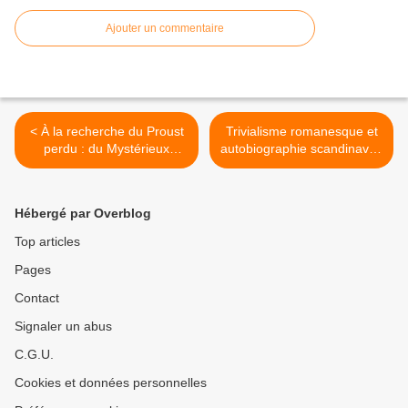
Ajouter un commentaire
< À la recherche du Proust
Trivialisme romanesque et
perdu : du Mystérieux
autobiographie scandinaves
correspondant aux
: Miki Liukkonen : O ; Karl
Soixante-quinze feuillets.
Ove Knausgaard : Mon
Combat. >
Hébergé par Overblog
Top articles
Pages
Contact
Signaler un abus
C.G.U.
Cookies et données personnelles