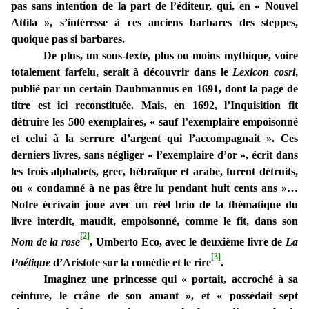
pas sans intention de la part de l’éditeur, qui, en « Nouvel
Attila », s’intéresse à ces anciens barbares des steppes,
quoique pas si barbares.
De plus, un sous-texte, plus ou moins mythique, voire
totalement farfelu, serait à découvrir dans le
Lexicon cosri
,
publié par un certain Daubmannus en 1691, dont la page de
titre est ici reconstituée. Mais, en 1692, l’Inquisition fit
détruire les 500 exemplaires, « sauf l’exemplaire empoisonné
et celui à la serrure d’argent qui l’accompagnait ». Ces
derniers livres, sans négliger « l’exemplaire d’or », écrit dans
les trois alphabets, grec, hébraïque et arabe, furent détruits,
ou « condamné à ne pas être lu pendant huit cents ans »…
Notre écrivain joue avec un réel brio de la thématique du
livre interdit, maudit, empoisonné, comme le fit, dans son
[2]
Nom de la rose
, Umberto Eco, avec le deuxième livre de
La
[3]
Poétique
d’Aristote sur la comédie et le rire
.
Imaginez une princesse qui « portait, accroché à sa
ceinture, le crâne de son amant », et « possédait sept