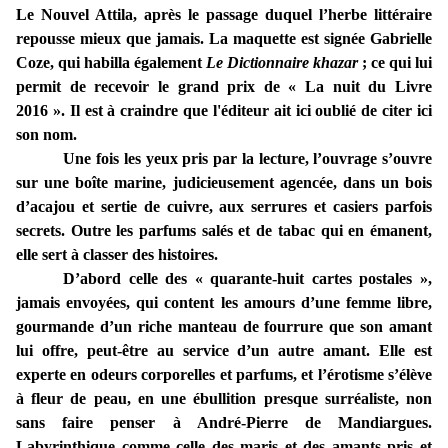
Le Nouvel Attila, après le passage duquel l’herbe littéraire
repousse mieux que jamais. La maquette est signée Gabrielle
Coze, qui habilla également
Le Dictionnaire khazar
; ce qui lui
permit de recevoir le grand prix de « La nuit du Livre
2016 ». Il est à craindre que l'éditeur ait ici oublié de citer ici
son nom.
Une fois les yeux pris par la lecture, l’ouvrage s’ouvre
sur une boîte marine, judicieusement agencée, dans un bois
d’acajou et sertie de cuivre, aux serrures et casiers parfois
secrets. Outre les parfums salés et de tabac qui en émanent,
elle sert à classer des histoires.
D’abord celle des « quarante-huit cartes postales »,
jamais envoyées, qui content les amours d’une femme libre,
gourmande d’un riche manteau de fourrure que son amant
lui offre, peut-être au service d’un autre amant. Elle est
experte en odeurs corporelles et parfums, et l’érotisme s’élève
à fleur de peau, en une ébullition presque surréaliste, non
sans faire penser à André-Pierre de Mandiargues.
Labyrinthique comme celle des maris et des amants pris et