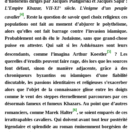
d’historiens dirigés par Jacques Piatigorski et Jacques Sapir :
L’Empire Khazar, VII-XI° siècle. L’énigme d’un peuple
[4]
cavalier
.
Reste la question de savoir quel choix religieux ces
populations ont fait au moment d’abjurer le polythéisme,
alors qu’elles ont fait barrage contre l’invasion islamique.
Probablement ont-ils élu le Judaïsme, sans que grand-chose
puisse en attester. Qui sait si les Ashkénazes sont leurs
[5]
descendants, comme l’imagina Arthur Koestler
? Les
querelles d’érudits peuvent faire rage, dès lors que les sources
font défaut, sinon de manière adjacente, grâce à des
chroniqueurs byzantins ou islamiques d’une fiabilité
discutable, les passions identitaires et religieuses s’exacerber
alors que l’objet de la connaissance glisse entre les doigts
comme le vent des steppes éternellement parcourues par ces
désormais fameux et fumeux Khazars. Au point que d’autres
[6]
romanciers, comme Marek Halter
, se soient emparés de ces
irrattrapables cavaliers. Qui doivent avant tout leur postérité
légendaire et splendide au roman éminemment borgésien de