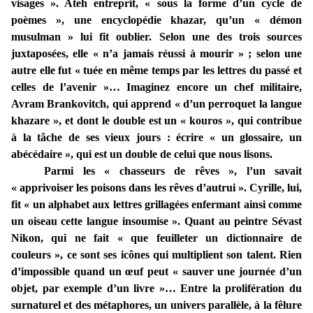
visages ». Ateh entreprit, « sous la forme d’un cycle de
poèmes », une encyclopédie khazar, qu’un « démon
musulman » lui fit oublier. Selon une des trois sources
juxtaposées, elle « n’a jamais réussi à mourir » ; selon une
autre elle fut « tuée en même temps par les lettres du passé et
celles de l’avenir »… Imaginez encore un chef militaire,
Avram Brankovitch, qui apprend « d’un perroquet la langue
khazare », et dont le double est un « kouros », qui contribue
à la tâche de ses vieux jours : écrire « un glossaire, un
abécédaire », qui est un double de celui que nous lisons.
Parmi les « chasseurs de rêves », l’un savait
« apprivoiser les poisons dans les rêves d’autrui ». Cyrille, lui,
fit « un alphabet aux lettres grillagées enfermant ainsi comme
un oiseau cette langue insoumise ». Quant au peintre Sévast
Nikon, qui ne fait « que feuilleter un dictionnaire de
couleurs », ce sont ses icônes qui multiplient son talent. Rien
d’impossible quand un œuf peut « sauver une journée d’un
objet, par exemple d’un livre »… Entre la prolifération du
surnaturel et des métaphores, un univers parallèle, à la fêlure