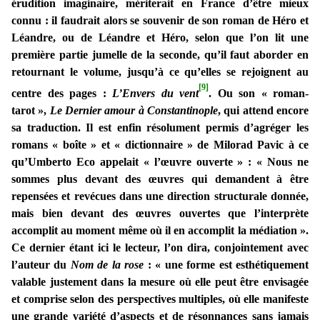
érudition imaginaire, mériterait en France d’être mieux
connu : il faudrait alors se souvenir de son roman de Héro et
Léandre, ou de Léandre et Héro, selon que l’on lit une
première partie jumelle de la seconde, qu’il faut aborder en
retournant le volume, jusqu’à ce qu’elles se rejoignent au
[9]
centre des pages :
L’Envers du vent
. Ou son « roman-
tarot »,
Le Dernier amour à Constantinople
, qui attend encore
sa traduction. Il est enfin résolument permis d’agréger les
romans « boîte » et « dictionnaire » de Milorad Pavic à ce
qu’Umberto Eco appelait « l’œuvre ouverte » : « Nous ne
sommes plus devant des œuvres qui demandent à être
repensées et revécues dans une direction structurale donnée,
mais bien devant des œuvres ouvertes que l’interprète
accomplit au moment même où il en accomplit la médiation ».
Ce dernier étant ici le lecteur, l’on dira, conjointement avec
l’auteur du
Nom de la rose
: « une forme est esthétiquement
valable justement dans la mesure où elle peut être envisagée
et comprise selon des perspectives multiples, où elle manifeste
une grande variété d’aspects et de résonnances sans jamais