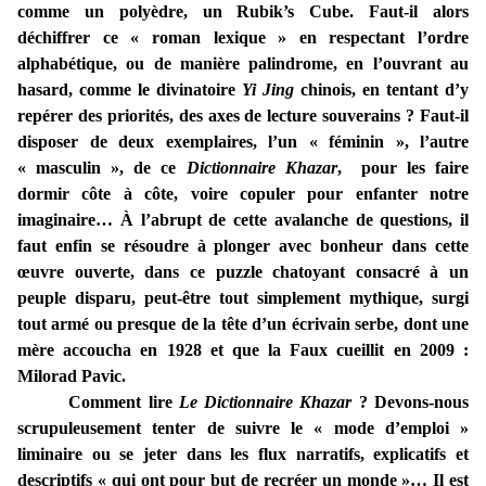
comme un polyèdre, un Rubik’s Cube. Faut-il alors
déchiffrer ce « roman lexique » en respectant l’ordre
alphabétique, ou de manière palindrome, en l’ouvrant au
hasard, comme le divinatoire
Yi Jing
chinois, en tentant d’y
repérer des priorités, des axes de lecture souverains ? Faut-il
disposer de deux exemplaires, l’un « féminin », l’autre
« masculin », de ce
Dictionnaire Khazar
, pour les faire
dormir côte à côte, voire copuler pour enfanter notre
imaginaire… À l’abrupt de cette avalanche de questions, il
faut enfin se résoudre à plonger avec bonheur dans cette
œuvre ouverte, dans ce puzzle chatoyant consacré à un
peuple disparu, peut-être tout simplement mythique, surgi
tout armé ou presque de la tête d’un écrivain serbe, dont une
mère accoucha en 1928 et que la Faux cueillit en 2009 :
Milorad Pavic.
Comment lire
Le Dictionnaire Khazar
? Devons-nous
scrupuleusement tenter de suivre le « mode d’emploi »
liminaire ou se jeter dans les flux narratifs, explicatifs et
descriptifs « qui ont pour but de recréer un monde »… Il est