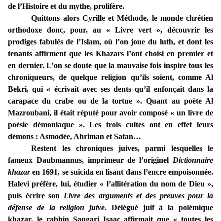
de l’Histoire et du mythe, prolifère.
Quittons alors Cyrille et Méthode, le monde chrétien
orthodoxe donc, pour, au « Livre vert », découvrir les
prodiges fabulés de l’Islam, où l’on joue du luth, et dont les
tenants affirment que les Khazars l’ont choisi en premier et
en dernier. L’on se doute que la mauvaise fois inspire tous les
chroniqueurs, de quelque religion qu’ils soient, comme Al
Bekri, qui « écrivait avec ses dents qu’il enfonçait dans la
carapace du crabe ou de la tortue ». Quant au poète Al
Mazroubani, il était réputé pour avoir composé « un livre de
poésie démoniaque ». Les trois cultes ont en effet leurs
démons : Asmodée, Ahriman et Satan…
Restent les chroniques juives, parmi lesquelles le
fameux Daubmannus, imprimeur de l’originel
Dictionnaire
khazar
en 1691, se suicida en lisant dans l’encre empoisonnée.
Halevi préfère, lui, étudier « l’allitération du nom de Dieu »,
puis écrire son
Livre des arguments et des preuves pour la
défense de la religion juive
. Délégué juif à la polémique
khazar, le rabbin Sangari Isaac affirmait que « toutes les