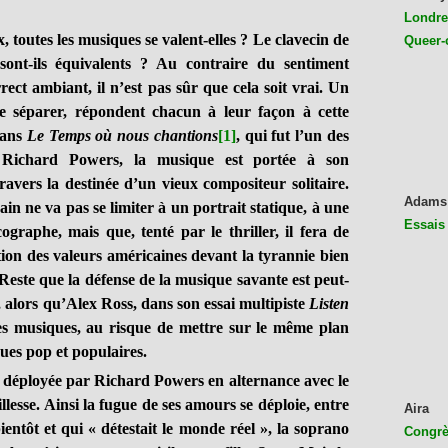
Londres
tes les musiques se valent-elles ? Le clavecin de
Queer-
sont-ils équivalents ? Au contraire du sentiment
ect ambiant, il n’est pas sûr que cela soit vrai. Un
e séparer, répondent chacun à leur façon à cette
dans
Le Temps où nous chantions
[1]
, qui fut l’un des
 Richard Powers, la musique est portée à son
travers la destinée d’un vieux compositeur solitaire.
Adams
in ne va pas se limiter à un portrait statique, à une
Essais
ographe, mais que, tenté par le thriller, il fera de
tion des valeurs américaines devant la tyrannie bien
Reste que la défense de la musique savante est peut-
, alors qu’Alex Ross, dans son essai multipiste
Listen
 les musiques, au risque de mettre sur le même plan
ues pop et populaires.
déployée par Richard Powers en alternance avec le
lesse. Ainsi la fugue de ses amours se déploie, entre
Aira
 bientôt et qui « détestait le monde réel », la soprano
Congrès