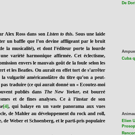
De Dor
ar Alex Ross dans son
Listen to this
. Sous une laide
er un baffle que l’on devine affligeant par le bruit
de la musicalité), et dont l’éditeur porte la lourde
Ampue
t une variété harmonique affirmée. Cet éclectisme,
Cuba q
mission envers le mauvais goût de la foule selon les
 et les Beatles. On aurait en effet tort de s’arrêter
 la vulgarité américanolâtre du titre qu’on a peut-
 pas traduire (ce qui aurait donné un « Ecoutez-moi
 souvent publiés dans
The New Yorker
, est bourré
asmes et de fines analyses. Ce à l’instar de son
se
[4]
, qui balaye en un vaste panorama aux vues
cle, de Mahler au développement du rock and roll,
Anima
ne, de Weber et Schoenberg, et le parti-pris populaire
Elien U
Prosop
Rencon