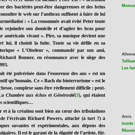
Momus 
ver des bactéries peut-être dangereuses et des brins
nsulter le web sur l’anthrax suffisent à faire de lui
surmédiatisé : « La renommée avait évité Peter toute
t de rejoindre son domicile et d’agiter les bras pour
ur américain vivant ». Pire, sa musique devient une
lui, il choisit la fuite. Toute sa vie défile en sa
storique « L’Oiseleur », commandé par son ami,
Allema
Richard Bonner, en résonnance avec le siège des
Tellkam
993.
Les fa
été pulvérisée dans l’essoreuse des ans » est un
ventif qu’humain. Ce « Bach du bioterrorisme » est le
esse, complexe sans être réellement difficile ; peut-
La Chambre aux échos
et
Générosité
[3]
, qui étaient
s scientifiques…
t à la création sont bien au cœur des tribulations
Amis
de l’écrivain Richard Powers, attaché (à tort ?) à
Inside 
iques savantes et expérimentales, aux dépens des
Réussi
gaires. Il est le garant de la dignité de l’artiste, fût-