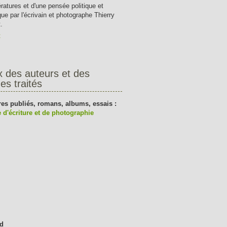
tératures et d'une pensée politique et
que par l'écrivain et photographe Thierry
.
t
x des auteurs et des
es traités
res publiés, romans, albums, essais :
 d'écriture et de photographie
d