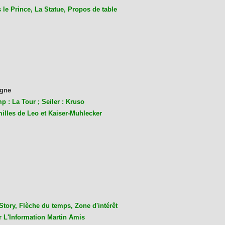
le Prince, La Statue, Propos de table
gne
p : La Tour ; Seiler : Kruso
milles de Leo et Kaiser-Muhlecke
r
Story, Flèche du temps, Zone d'intérêt
r L'Information Martin Amis