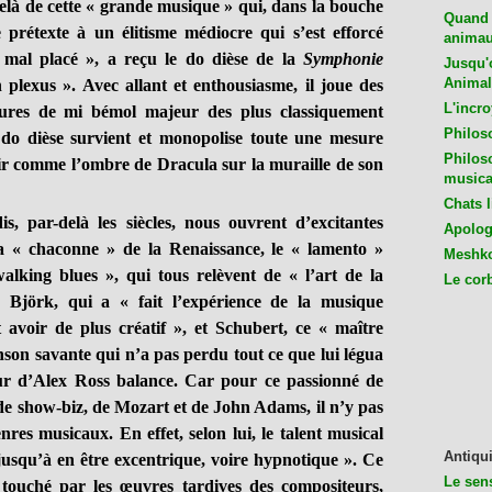
à de cette « grande musique » qui, dans la bouche
Quand 
e prétexte à un élitisme médiocre qui s’est efforcé
animaux
 mal placé », a reçu le do dièse de la
Symphonie
Jusqu'o
Animal
plexus ». Avec allant et enthousiasme, il joue des
L'incro
sures de mi bémol majeur des plus classiquement
Philos
e do dièse survient et monopolise toute une mesure
Philos
ir comme l’ombre de Dracula sur la muraille de son
musica
Chats l
r-delà les siècles, nous ouvrent d’excitantes
Apologu
 la « chaconne » de la Renaissance, le « lamento »
Meshko
alking blues », qui tous relèvent de « l’art de la
Le cor
re Björk, qui a « fait l’expérience de la musique
 avoir de plus créatif », et Schubert, ce « maître
nson savante qui n’a pas perdu tout ce que lui légua
œur d’Alex Ross balance. Car pour ce passionné de
de show-biz, de Mozart et de John Adams, il n’y pas
nres musicaux. En effet, selon lui, le talent musical
Antiqui
 jusqu’à en être excentrique, voire hypnotique ». Ce
Le sen
 touché par les œuvres tardives des compositeurs,