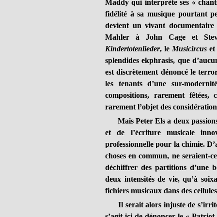
Maddy qui interprète ses « chants 
fidélité à sa musique pourtant pe
devient un vivant documentaire 
Mahler à John Cage et Steve
Kindertotenlieder
, le
Musicircus
et
splendides ekphrasis, que d’aucu
est discrètement dénoncé le terror
les tenants d’une sur-modernit
compositions, rarement fêtées, 
rarement l’objet des considérations
Mais Peter Els a deux passions. 
et de l’écriture musicale inn
professionnelle pour la chimie. D’ai
choses en commun, ne seraient-ce
déchiffrer des partitions d’une b
deux intensités de vie, qu’à soixa
fichiers musicaux dans des cellules
Il serait alors injuste de s’irri
s’agit ici de dénoncer le « Patriot