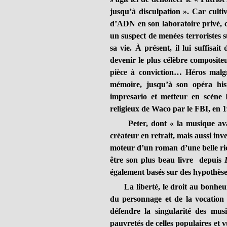
jusqu’à disculpation ». Car culti
d’ADN en son laboratoire privé, co
un suspect de menées terroristes 
sa vie. À présent, il lui suffisai
devenir le plus célèbre composite
pièce à conviction… Héros malgré 
mémoire, jusqu’à son opéra hi
impresario et metteur en scène 
religieux de Waco par le FBI, en 1
Peter, dont « la musique avait 
créateur en retrait, mais aussi in
moteur d’un roman d’une belle rich
être son plus beau livre depuis
également basés sur des hypothèse
La liberté, le droit au bonheur e
du personnage et de la vocation 
défendre la singularité des mus
pauvretés de celles populaires et vul