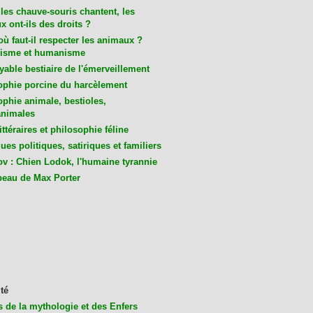
les chauve-souris chantent, les
 ont-ils des droits ?
ù faut-il respecter les animaux ?
isme et humanisme
yable bestiaire de l'émerveillement
ophie porcine du harcèlement
ophie animale, bestioles,
nimales
ittéraires et philosophie féline
es politiques, satiriques et familiers
v : Chien Lodok, l'humaine tyrannie
beau de Max Porter
té
s de la mythologie et des Enfers