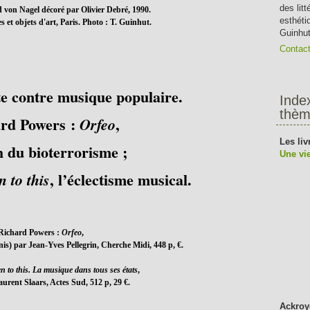
des lit
 von Nagel décoré par Olivier Debré, 1990.
esthéti
es et objets d'art, Paris. Photo : T. Guinhut.
Guinhut
Contac
e contre musique populaire.
Inde
thèm
rd Powers :
,
Orfeo
Les liv
h du bioterrorisme ;
Une vie
, l’éclectisme musical.
n to this
Richard Powers :
Orfeo
,
nis) par Jean-Yves Pellegrin, Cherche Midi, 448 p, €.
en to this. La musique dans tous ses états
,
aurent Slaars, Actes Sud, 512 p, 29 €.
Ackroy