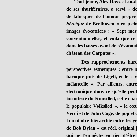
Tout jeune, Alex Ross, et au-del
de ses thuriféraires, a servi « d
de fabriquer de l’amour propre
héroïque
de Beethoven « en plein 
images évocatrices : « Sept me
conventionnelles, et voilà que c
dans les basses avant de s’évanou
château des Carpates ».
Des rapprochements hardis, pa
perspectives esthétiques : entre
baroque puis de Ligeti, et le « w
mélancolie ». Par ailleurs, ent
électronique dans ce qu’elle peut
incontesté du Kunstlied, cette cha
le populaire Volkslied », » le c
Verdi et de John Cage, de pop et 
la moindre hiérarchie entre les ge
de Bob Dylan « est réel, original
qui ne l’empêche en rien d’être