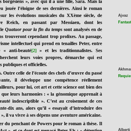
borgésiens », avec qui il a une fille, Sara. Mais la
u jouée l’éloigne de ses dernières. Ainsi le roman
sur les évolutions musicales du XXème siècle, de
Ajvaz
 Reich, en passant par Messiaen, dont les
Fantast
 le
Quatuor pour la fin du temps
sont analysés en de
ns trouveront cependant trop prolixes. Au passage,
isme intellectuel qui prend en tenailles Peter, entre
é « anti-beauté
[2]
» et les traditionnalistes. Ses
cherchent leurs voies propres, démarche qui est
 publiques et officielles.
Akhma
Outre celle de l’écoute des chefs d’œuvre du passé
Requie
ovante, il développe une compétence réellement
lleurs, pour lui, cet art et cette science ont bien des
 que leurs harmonies : « la génomique apprenait à
eauté indescriptible ». C’est au croisement de ces
nte-dix ans, alors qu’il « essayait d’introduire des
 », il va vivre à ses dépens une aventure américaine.
ter du penchant de Powers pour le roman à thèse. Il
Alberti
 Act », et ce dont est menacé Peter Els : « détention