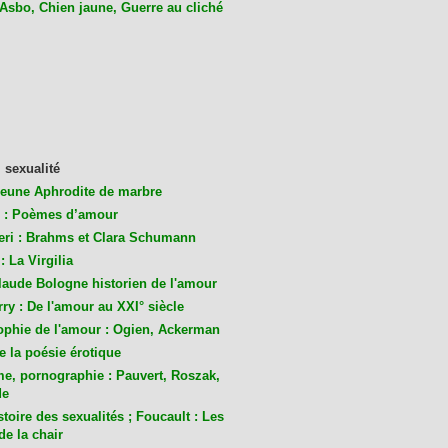
 Asbo, Chien jaune, Guerre au cliché
 sexualité
jeune Aphrodite de marbre
 : Poèmes d’amour
eri : Brahms et Clara Schumann
: La Virgilia
laude Bologne historien de l'amour
ry : De l'amour au XXI° siècle
ophie de l'amour : Ogien, Ackerman
de la poésie érotique
me, pornographie : Pauvert, Roszak,
de
toire des sexualités ; Foucault : Les
de la chair