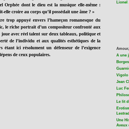
Lionel
el Orphée dont le dieu est la musique elle-même :
it-elle croire au corps qu’il possédait une âme ? »
e trop appuyé envers l’hameçon romanesque du
c, le riche portrait d’un compositeur confronté aux
e joue avec réel talent sur deux tableaux, politique et
berté de l’individu et aux qualités esthétiques de la
 étant ici résolument un défenseur de l’exigence
Amour,
 dépens de ceux populaires.
A une 
Borges
Guarni
Vigolo 
Jean C
Luc Fer
Philos
Le lit 
Erotis
Lestra
Une His
Aveux 