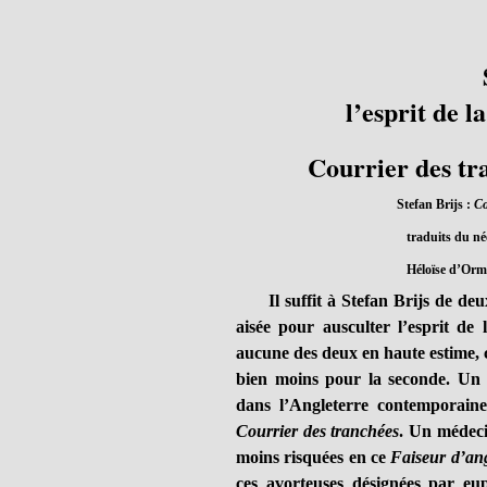
l’esprit de l
Courrier des tr
Stefan Brijs :
Co
traduits du né
Héloïse d’Orme
Il suffit à Stefan Brijs de deux
aisée pour ausculter l’esprit de 
aucune des deux en haute estime, 
bien moins pour la seconde. Un
dans l’Angleterre contemporain
Courrier des tranchées
. Un médeci
moins risquées en ce
Faiseur d’an
ces avorteuses désignées par eu