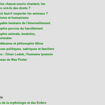
les chauve-souris chantent, les
 ont-ils des droits ?
ù faut-il respecter les animaux ?
isme et humanisme
yable bestiaire de l'émerveillement
ophie porcine du harcèlement
ophie animale, bestioles,
nimales
ittéraires et philosophie féline
es politiques, satiriques et familiers
v : Chien Lodok, l'humaine tyrannie
beau de Max Porter
té
s de la mythologie et des Enfers