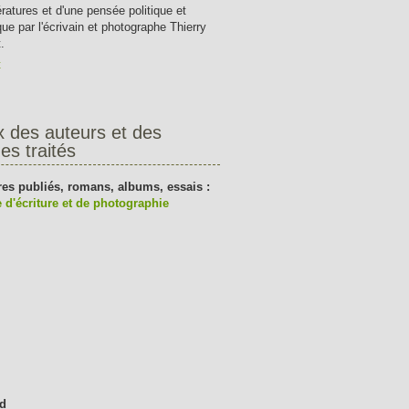
tératures et d'une pensée politique et
que par l'écrivain et photographe Thierry
.
t
x des auteurs et des
es traités
res publiés, romans, albums, essais :
 d'écriture et de photographie
d