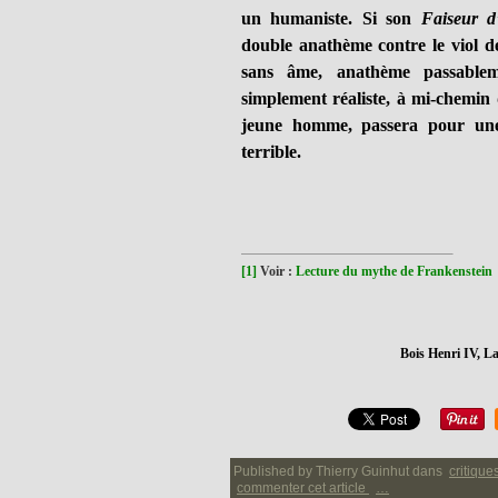
un humaniste. Si son
Faiseur d
double anathème contre le viol de 
sans âme, anathème passablem
simplement réaliste, à mi-chemin
jeune homme, passera pour une
terrible.
[1]
Voir :
Lecture du mythe de Frankenstein
Bois Henri IV, La
Published by Thierry Guinhut
dans
critique
commenter cet article
…