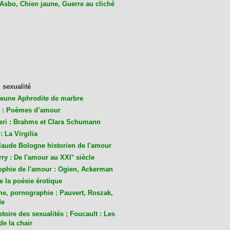
 Asbo, Chien jaune, Guerre au cliché
 sexualité
jeune Aphrodite de marbre
 : Poèmes d’amour
eri : Brahms et Clara Schumann
: La Virgilia
laude Bologne historien de l'amour
ry : De l'amour au XXI° siècle
ophie de l'amour : Ogien, Ackerman
de la poésie érotique
me, pornographie : Pauvert, Roszak,
de
toire des sexualités ; Foucault : Les
de la chair