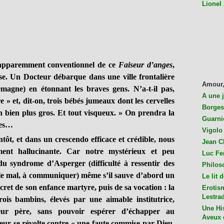
Lionel
t apparemment conventionnel de ce
Faiseur d’anges
,
nse. Un Docteur débarque dans une ville frontalière
Amour,
emagne) en étonnant les braves gens. N’a-t-il pas,
A une 
 » et, dit-on, trois bébés jumeaux dont les cervelles
Borges
 bien plus gros. Et tout visqueux. » On prendra la
Guarni
ges…
Vigolo 
, et dans un crescendo efficace et crédible, nous
Jean C
ent hallucinante. Car notre mystérieux et peu
Luc Fer
u syndrome d’Asperger (difficulté à ressentir des
Philos
et le mal, à communiquer) même s’il sauve d’abord un
Le lit 
secret de son enfance martyre, puis de sa vocation : la
Erotis
Lestra
rois bambins, élevés par une aimable institutrice,
Une His
leur père, sans pouvoir espérer d’échapper au
Aveux 
teur se révolte contre « une faute commise par Dieu,