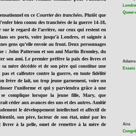
Londres
Queer-
nsationnel en ce
Courrier des tranchées
. Plutôt que
’enfer bien connu des tranchées de la guerre 14-18,
 sur le regard de l’arrière, sur ceux qui restent en
ns ses ports, voire jusqu’à Londres, et saignée à
eunes gens qu’elle envoie au front. Deux personnages
gue : John Patterson et son ami Martin Bromley, du
ter son ami. Le premier préfère la paix des livres et
Adams
 de sa mère décédée et de son père qui constitue une
Essais
 pas et calfeutre contre la guerre, en toute fidélité
on frère de lait, un trop jeune garnement, voire un
dosser l’uniforme et qui y parviendra grâce à une
 se complique lorsque la jeune fille, Mary, que
it céder aux avances des uns et des autres. Amitié
dement le développement intellectuel et affectif de
bientôt, son père, facteur de son état, miné par les
it livrer à la pelle, omet de remettre à la mère de
Aira
Congrès