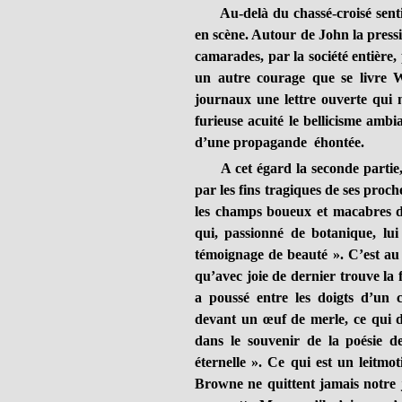
Au-delà du chassé-croisé sentime
en scène. Autour de John la pressi
camarades, par la société entière
un autre courage que se livre W
journaux une lettre ouverte qui 
furieuse acuité le bellicisme amb
d’une propagande éhontée.
A cet égard la seconde partie, 
par les fins tragiques de ses proc
les champs boueux et macabres des
qui, passionné de botanique, lui 
témoignage de beauté ». C’est au 
qu’avec joie de dernier trouve la f
a poussé entre les doigts d’un 
devant un œuf de merle, ce qui 
dans le souvenir de la poésie d
éternelle ». Ce qui est un leitm
Browne ne quittent jamais notre j