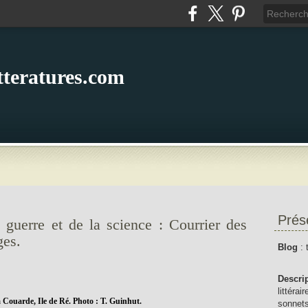
itteratures.com
Prés
la guerre et de la science : Courrier des
ges.
Blog
: 
Descri
littérai
 Couarde, Ile de Ré. Photo : T. Guinhut.
sonnets