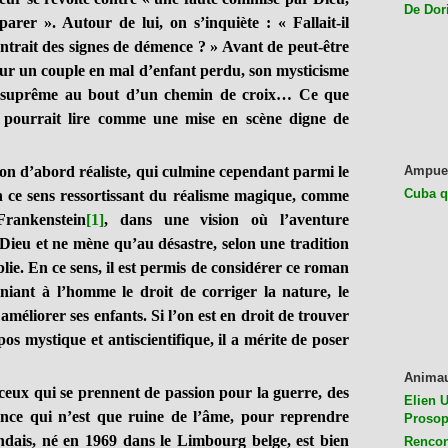
De Dor
arer ». Autour de lui, on s’inquiète : « Fallait-il
ontrait des signes de démence ? » Avant de peut-être
our un couple en mal d’enfant perdu, son mysticisme
ge suprême au bout d’un chemin de croix… Ce que
e pourrait lire comme une mise en scène digne de
ion d’abord réaliste, qui culmine cependant parmi le
Ampue
Cuba q
 en ce sens ressortissant du réalisme magique, comme
rankenstein
[1]
, dans une vision où l’aventure
c Dieu et ne mène qu’au désastre, selon une tradition
blie. En ce sens, il est permis de considérer ce roman
iant à l’homme le droit de corriger la nature, le
méliorer ses enfants. Si l’on est en droit de trouver
os mystique et antiscientifique, il a mérite de poser
Anima
ux qui se prennent de passion pour la guerre, des
Elien U
ence qui n’est que ruine de l’âme, pour reprendre
Prosop
ndais, né en 1969 dans le Limbourg belge, est bien
Rencon