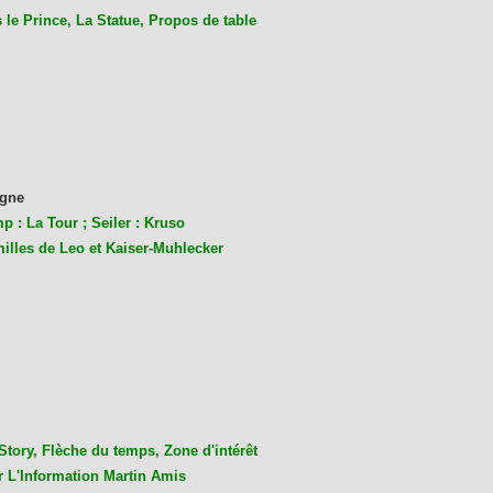
le Prince, La Statue, Propos de table
gne
p : La Tour ; Seiler : Kruso
milles de Leo et Kaiser-Muhlecke
r
Story, Flèche du temps, Zone d'intérêt
r L'Information Martin Amis