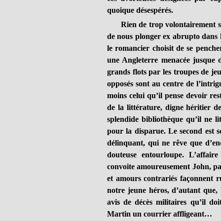
quoique désespérés.
Rien de trop volontairement se
de nous plonger ex abrupto dans l
le romancier choisit de se pencher
une Angleterre menacée jusque da
grands flots par les troupes de j
opposés sont au centre de l’intri
moins celui qu’il pense devoir res
de la littérature, digne héritier
splendide bibliothèque qu’il ne lit
pour la disparue. Le second est s
délinquant, qui ne rêve que d’en
douteuse entourloupe. L’affaire
convoite amoureusement John, para
et amours contrariés façonnent ru
notre jeune héros, d’autant que, 
avis de décès militaires qu’il do
Martin un courrier affligeant…