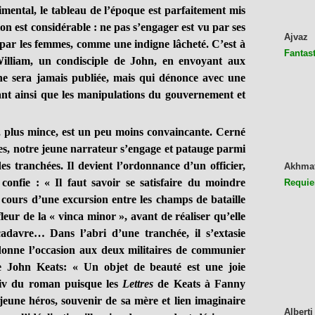
ntal, le tableau de l’époque est parfaitement mis
on est considérable : ne pas s’engager est vu par ses
Ajvaz
, par les femmes, comme une indigne lâcheté. C’est à
Fantast
illiam, un condisciple de John, en envoyant aux
ne sera jamais publiée, mais qui dénonce avec une
iant ainsi que les manipulations du gouvernement et
plus mince, est un peu moins convaincante. Cerné
hes, notre jeune narrateur s’engage et patauge parmi
 tranchées. Il devient l’ordonnance d’un officier,
Akhma
confie : « Il faut savoir se satisfaire du moindre
Requie
cours d’une excursion entre les champs de bataille
leur de la « vinca minor », avant de réaliser qu’elle
cadavre… Dans l’abri d’une tranchée, il s’extasie
donne l’occasion aux deux militaires de communier
e John Keats: « Un objet de beauté est une joie
otiv du roman puisque les
Lettres
de Keats à Fanny
eune héros, souvenir de sa mère et lien imaginaire
Alberti