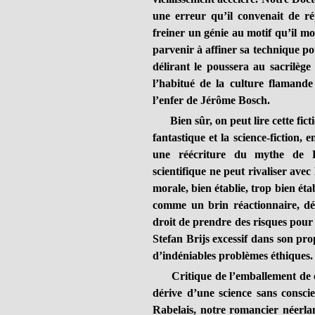
une erreur qu’il convenait de rép
freiner un génie au motif qu’il m
parvenir à affiner sa technique p
délirant le poussera au sacrilè
l’habitué de la culture flamand
l’enfer de Jérôme Bosch.
Bien sûr, on peut lire cette fict
fantastique et la science-fiction,
une réécriture du mythe de F
scientifique ne peut rivaliser ave
morale, bien établie, trop bien éta
comme un brin réactionnaire, dén
droit de prendre des risques pour a
Stefan Brijs excessif dans son prop
d’indéniables problèmes éthiques.
Critique de l’emballement de ce
dérive d’une science sans consci
Rabelais, notre romancier néerla