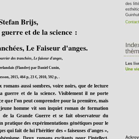
des lit
esthéti
Guinhut
Stefan Brijs,
Contac
a guerre et de la science :
Inde
anchées, Le Faiseur d'anges.
thèm
urrier des tranchées
,
Le faiseur d'anges
,
Les liv
erlandais (Flandre) par Daniel Cunin,
Une vie
sson, 2015, 464 p, 23 €, 2010, 592 p, .
 romans aussi sombres, voire noirs, que de lecture
la guerre et de la science. Visiblement il ne porte
ce que l’on peut comprendre pour la première, mais
 jeune homme vit son inquiet roman de formation
e de la Grande Guerre et se fait observateur du
n pratique des expérimentations génétiques pour le
ges
qui fait de lui l’héritier des « faiseuses d’anges »,
Ackroy
phémisme. Deux romans excitants pour l’intellect,