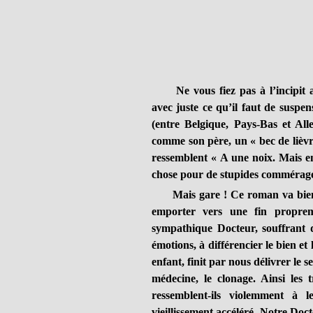
Ne vous fiez pas à l’incipi
avec juste ce qu’il faut de suspe
(entre Belgique, Pays-Bas et All
comme son père, un « bec de lièvre
ressemblent « A une noix. Mais en
chose pour de stupides comméra
Mais gare ! Ce roman va bientôt
emporter vers une fin proprem
sympathique Docteur, souffrant d
émotions, à différencier le bien 
enfant, finit par nous délivrer le 
médecine, le clonage. Ainsi les t
ressemblent-ils violemment à 
vieillissement accéléré. Notre Doc