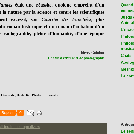
’anges
était une réussite, quoique empreint d’un
Quand 
animaux
la nature par la science et contre les scientifiques
Jusqu'o
ent excessif, son
Courrier des tranchées
, plus
Animal
 du roman historique et du roman d’initiation d’un
L'incro
 radiographie, pleine d’humanité, d’une époque
Philos
Philos
musica
Thierry Guinhut
Chats l
Une vie d'écriture et de photographie
Apologu
Meshko
Le cor
 Couarde, Ile de Ré. Photo : T. Guinhut.
Repost
0
Antiqui
s littéraires europe divers
Le sen