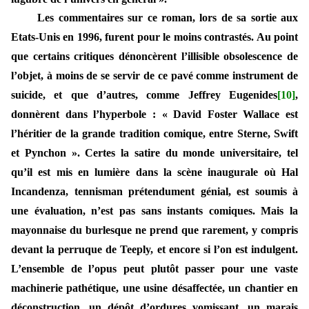
Les commentaires sur ce roman, lors de sa sortie aux
Etats-Unis en 1996, furent pour le moins contrastés. Au point
que certains critiques dénoncèrent l’illisible obsolescence de
l’objet, à moins de se servir de ce pavé comme instrument de
suicide, et que d’autres, comme Jeffrey Eugenides
[10]
,
donnèrent dans l’hyperbole : « David Foster Wallace est
l’héritier de la grande tradition comique, entre Sterne, Swift
et Pynchon ». Certes la satire du monde universitaire, tel
qu’il est mis en lumière dans la scène inaugurale où Hal
Incandenza, tennisman prétendument génial, est soumis à
une évaluation, n’est pas sans instants comiques. Mais la
mayonnaise du burlesque ne prend que rarement, y compris
devant la perruque de Teeply, et encore si l’on est indulgent.
L’ensemble de l’opus peut plutôt passer pour une vaste
machinerie pathétique, une usine désaffectée, un chantier en
déconstruction, un dépôt d’ordures vomissant, un marais