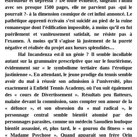
esbroufeur et dépressif ? De toute évidence, singeant l’infini
avec ses presque 1500 pages, elle ne parvient pas -qui le
pourrait ?- à la dimension cosmique de cet infini annoncé. Le
pathétique apprenti écrivain s’est suicidé au pied de la ruine
romanesque dont l’édification impossible, à moins qu’il en fut
puérilement et vaniteusement satisfait, ne résiste pas à
l’examen. À moins qu’il s’agisse là justement de la pureté
négative et réalisée du projet aux lueurs splendides…
Hal Incandenza est-il un génie ? Il semble incollable
autant sur la grammaire prescriptive que sur le fouriérisme,
évidemment sur « le symbolisme tertiaire dans l’érotique
justinienne ». En attendant, le jeune prodige du tennis semble
avoir du mal à réussir son admission à l’université, plus
exactement à Enfield Tennis Academy, où l’on suit également
des « cours de Divertissement ». Résultats peu flatteurs,
malaise devant la commission, sans compter son amour de la
« défonce », et son obsession du « mal radical », le
personnage central semble bientôt atomisé par des
personnages parasites, comme un médecin Saoudien loufoque
bientôt assassiné, et, plus tard, le « gourou du fitness » ou
« Madame Psychose ». Quand apparait son frère Orin