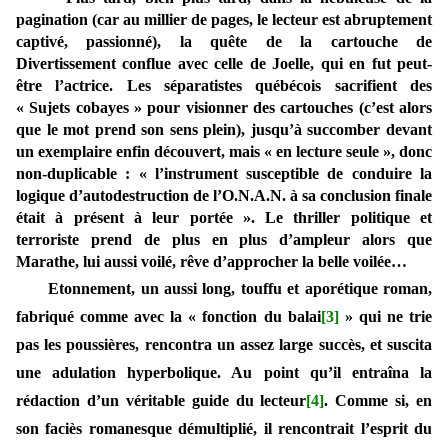
pagination (car au millier de pages, le lecteur est abruptement
captivé, passionné), la quête de la cartouche de
Divertissement conflue avec celle de Joelle, qui en fut peut-
être l’actrice. Les séparatistes québécois sacrifient des
« Sujets cobayes » pour visionner des cartouches (c’est alors
que le mot prend son sens plein), jusqu’à succomber devant
un exemplaire enfin découvert, mais « en lecture seule », donc
non-duplicable : « l’instrument susceptible de conduire la
logique d’autodestruction de l’O.N.A.N. à sa conclusion finale
était à présent à leur portée ». Le thriller politique et
terroriste prend de plus en plus d’ampleur alors que
Marathe, lui aussi voilé, rêve d’approcher la belle voilée…
Etonnement, un aussi long, touffu et aporétique roman,
fabriqué comme avec la « fonction du balai
[3]
» qui ne trie
pas les poussières, rencontra un assez large succès, et suscita
une adulation hyperbolique. Au point qu’il entraîna la
rédaction d’un véritable guide du lecteur
[4]
. Comme si, en
son faciès romanesque démultiplié, il rencontrait l’esprit du