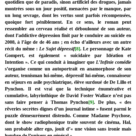
quotidien que de paradis, sinon artificiel des drogues, jamais
montrées sous un jour positif, menacées par le manque, par
un long sevrage, dont les vertus sont parfois récompensées,
quoique fort péniblement. En ce sens, le roman peut
ressembler au cerveau réalisé et déboulonné de son auteur,
dont l’addictive dépression finit par le conduire au suicide en
2008, à l’âge de de 46 ans ; en écho d’ailleurs avec un autre
récit du même :
Le Sujet dépressif
[8]
. Le personnage de Kate
Gompert, est également « suicidaire par Idéation et
Intention ». Ce qui conduit à imaginer que
L’Infinie comédie
s’organise comme un autoportrait en anamorphose de son
auteur, tennisman lui-même, dépressif lui-même, connaisseur
en séjours en asile psychiatrique, élève surdoué de De Lillo et
Pynchon. Il est vrai que la technique énumérative et
cumulative, labyrinthique de David Foster Wallace n’est pas
sans faire penser à Thomas Pynchon
[9]
. De plus, « des
rêveries secrètes dignes d’un journal intime » fusent parmi le
puzzle démesurément distendu. Comme Madame Psychose,
dont le show radiophonique traite souvent de cinéma, Hal,
son probable alter ego, jouit d’« une vision sans ironie mais
lugubre de l’univers en général ».