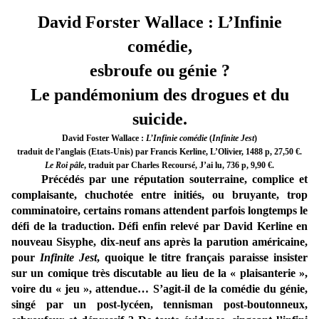
David Forster Wallace : L’Infinie
comédie,
esbroufe ou génie ?
Le pandémonium des drogues et du
suicide.
David Foster Wallace :
L’Infinie comédie
(
Infinite Jest
)
traduit de l’anglais (Etats-Unis) par Francis Kerline, L’Olivier, 1488 p, 27,50 €.
Le Roi pâle
, traduit par Charles Recoursé, J’ai lu, 736 p, 9,90 €.
Précédés par une réputation souterraine, complice et
complaisante, chuchotée entre initiés, ou bruyante, trop
comminatoire, certains romans attendent parfois longtemps le
défi de la traduction. Défi enfin relevé par David Kerline en
nouveau Sisyphe, dix-neuf ans après la parution américaine,
pour
Infinite Jest
, quoique le titre français paraisse insister
sur un comique très discutable au lieu de la « plaisanterie »,
voire du « jeu », attendue… S’agit-il de la comédie du génie,
singé par un post-lycéen, tennisman post-boutonneux,