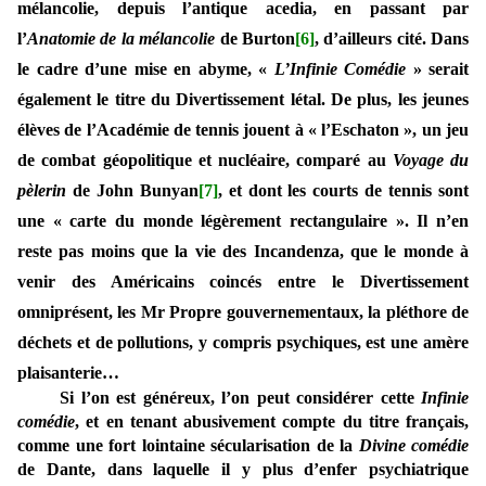
mélancolie, depuis l’antique acedia, en passant par
l’
Anatomie de la mélancolie
de Burton
[6]
, d’ailleurs cité. Dans
le cadre d’une mise en abyme, «
L’Infinie Comédie
» serait
également le titre du Divertissement létal. De plus, les jeunes
élèves de l’Académie de tennis jouent à « l’Eschaton », un jeu
de combat géopolitique et nucléaire, comparé au
Voyage du
pèlerin
de John Bunyan
[7]
, et dont les courts de tennis sont
une « carte du monde légèrement rectangulaire ». Il n’en
reste pas moins que la vie des Incandenza, que le monde à
venir des Américains coincés entre le Divertissement
omniprésent, les Mr Propre gouvernementaux, la pléthore de
déchets et de pollutions, y compris psychiques, est une amère
plaisanterie…
Si l’on est généreux, l’on peut considérer cette
Infinie
comédie
, et en tenant abusivement compte du titre français,
comme une fort lointaine sécularisation de la
Divine comédie
de Dante, dans laquelle il y plus d’enfer psychiatrique