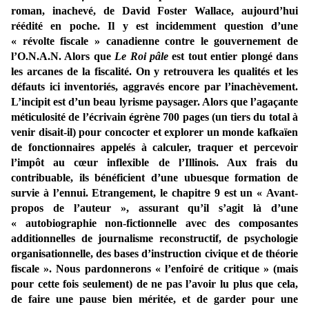
roman, inachevé, de David Foster Wallace, aujourd’hui
réédité en poche. Il y est incidemment question d’une
« révolte fiscale » canadienne contre le gouvernement de
l’O.N.A.N. Alors que
Le Roi pâle
est tout entier plongé dans
les arcanes de la fiscalité. On y retrouvera les qualités et les
défauts ici inventoriés, aggravés encore par l’inachèvement.
L’incipit est d’un beau lyrisme paysager. Alors que l’agaçante
méticulosité de l’écrivain égrène 700 pages (un tiers du total à
venir disait-il) pour concocter et explorer un monde kafkaïen
de fonctionnaires appelés à calculer, traquer et percevoir
l’impôt au cœur inflexible de l’Illinois. Aux frais du
contribuable, ils bénéficient d’une ubuesque formation de
survie à l’ennui. Etrangement, le chapitre 9 est un « Avant-
propos de l’auteur », assurant qu’il s’agit là d’une
« autobiographie non-fictionnelle avec des composantes
additionnelles de journalisme reconstructif, de psychologie
organisationnelle, des bases d’instruction civique et de théorie
fiscale ». Nous pardonnerons « l’enfoiré de critique » (mais
pour cette fois seulement) de ne pas l’avoir lu plus que cela,
de faire une pause bien méritée, et de garder pour une