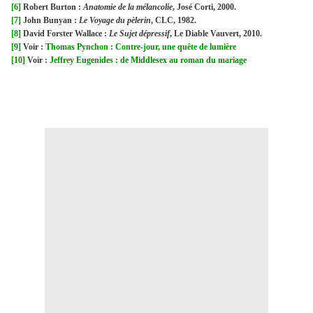
[6]
Robert Burton :
Anatomie de la mélancolie
, José Corti, 2000.
[7]
John Bunyan :
Le Voyage du pèlerin
, CLC, 1982.
[8]
David Forster Wallace :
Le Sujet dépressif
, Le Diable Vauvert, 2010.
[9]
Voir :
Thomas Pynchon : Contre-jour, une quête de lumière
[10]
Voir :
Jeffrey Eugenides : de Middlesex au roman du mariage