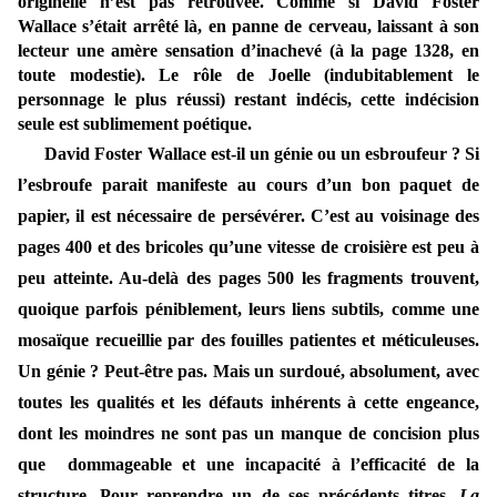
originelle n’est pas retrouvée. Comme si David Foster
Wallace s’était arrêté là, en panne de cerveau, laissant à son
lecteur une amère sensation d’inachevé (à la page 1328, en
toute modestie). Le rôle de Joelle (indubitablement le
personnage le plus réussi) restant indécis, cette indécision
seule est sublimement poétique.
David Foster Wallace est-il un génie ou un esbroufeur ? Si
l’esbroufe parait manifeste au cours d’un bon paquet de
papier, il est nécessaire de persévérer. C’est au voisinage des
pages 400 et des bricoles qu’une vitesse de croisière est peu à
peu atteinte. Au-delà des pages 500 les fragments trouvent,
quoique parfois péniblement, leurs liens subtils, comme une
mosaïque recueillie par des fouilles patientes et méticuleuses.
Un génie ? Peut-être pas. Mais un surdoué, absolument, avec
toutes les qualités et les défauts inhérents à cette engeance,
dont les moindres ne sont pas un manque de concision plus
que dommageable et une incapacité à l’efficacité de la
structure. Pour reprendre un de ses précédents titres,
La