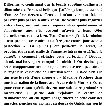
Difformes », confirmant que la beauté suprême confine à la
difformité : « Je suis si belle que j’affole quiconque est doté
d’un système nerveux. Ceux qui m’ont vue une fois ne
peuvent plus penser à autre chose, ne veulent plus regarder
autre chose, oublient leurs responsabilités quotidiennes et
s’imaginent que, s’ils peuvent m’avoir à leurs côtés
éternellement, tout ira bien. Tout. Comme si j’étais la solution
à leur profond désir aliénant d’être joue contre joue avec la
perfection ». Là (p 737) est peut-être le secret, la
problématique matricielle de l’immense fatras qu’est
L’Infinie
comédie
: comment rejoindre cette perfection ? Drogue,
alcool, mal-être, sport compulsif, suicide ? On devine que
cette insupportable beauté digne de Méduse n’est pas loin de
la mythique cartouche de Divertissement… Est-ce bien elle
qui joue le rôle d’une allégorie : « Madame Psychose dans
une incarnation de la figure archétypale de la Mort » ? Est-ce
pour cette raison qu’elle devient une suicidaire profonde et
méticuleuse ? Qu’elle doit rejoindre le centre de
désintoxication où elle figure l’ange discret de cette cour des
miracles, penchée un moment au-dessus de Gately, sur son lit