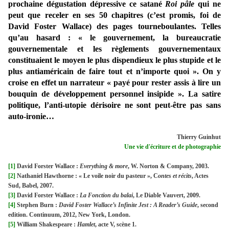
prochaine dégustation dépressive ce satané
Roi pâle
qui ne
peut que receler en ses 50 chapitres (c’est promis, foi de
David Foster Wallace) des pages tourneboulantes. Telles
qu’au hasard : « le gouvernement, la bureaucratie
gouvernementale et les règlements gouvernementaux
constituaient le moyen le plus dispendieux le plus stupide et le
plus antiaméricain de faire tout et n’importe quoi ». On y
croise en effet un narrateur « payé pour rester assis à lire un
bouquin de développement personnel insipide ». La satire
politique, l’anti-utopie dérisoire ne sont peut-être pas sans
auto-ironie…
Thierry Guinhut
Une vie d'écriture et de photographie
[1]
David Forster Wallace :
Everything & more
, W. Norton & Company, 2003.
[2]
Nathaniel Hawthorne :
« Le voile noir du pasteur »,
C
ontes et récits
, Actes
Sud, Babel, 2007.
[3]
David Forster Wallace :
La Fonction du balai
, Le Diable Vauvert, 2009.
[4]
Stephen Burn :
David Foster Wallace’s Infinite Jest : A Reader’s Guide
, second
edition. Continuum, 2012, New York, London.
[5]
William Shakespeare :
Hamlet
, acte V, scène 1.