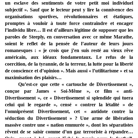
un esclave des sentiments de votre petit moi individuel
subjectif ». Sauf que le lecteur peut y lire la connivence des
organisations sportives, révolutionnaires et étatiques,
promptes à vouloir à toute force contraindre et encager
l’individu libre… Il est d’ailleurs légitime de supposer que les
paroles de Steeply, en conversation avec ce même Marathe,
soient le reflet de la pensée de l’auteur de leurs jours
romanesques : « je crois que j’en suis resté au vieux rêve
américain, aux idéaux fondamentaux. Le refus de la
coercition, de la tyrannie, de la terreur, la lutte pour la liberté
de conscience et d’opinion ». Mais aussi « l’utilitarisme » et sa
maximisation des plaisirs…
Qu’est-ce que cette « cartouche de Divertissement »,
conçue par James « Soi-Même », ce film « anti-
Divertissement », ce « Divertissement si splendide qui tuera
celui qui le regarde », censé « contrer la létalité » de
l’omniprésent Divertissement, cet « antidote contre la
séduction du Divertissement » ? Une arme de libération
massive contre une « nation emmurée », dont les séparatistes
rêvent de se saisir comme d’un gaz terroriste à répandre…