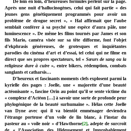
De loin en loin, d’heureuses formules perlent sur la page.
Après une nuit d’hallucinogènes, celui qui fait partie « des
jeunes gens génétiquement programmés pour avoir un
problème de drogue secret », « Hal affirmait que l’aube
semblait conférer à sa psyché une espèce d’aura pâle, une
luminescence ». De même les films tournés par James et son
fils Mario, caméra visée sur sa tête difforme, font l’objet
d’ekphrasis généreuses, de grotesques et inquiétantes
parodies du cinéma d’art et d’essai, tel celui qui ne filme en
direct que ses propres spectateurs, tel «
Sœurs de sang ou la
religieuse dure à cuire
», entre bikers, rédemption, combats
sanglants et catharsis…
D’heureux et fascinants moments clefs explosent parmi la
kyrielle des pages : Joelle, une « majorette d’une beauté
actéonisante », fascine Orin au point qu’il se sente victime du
« complexe d’Actéon […] à savoir une sorte de profonde peur
phylogénique de la beauté surhumaine ». Hélas cette Joelle
van Dyne avec qui il va bientôt emménager deviendra
l’étrange porteuse d’un voile de lin blanc, à l’instar du
pasteur au « voile noir » d’Hawthorne
[2]
, adepte de surcroit
de « l’Association des Hideusement et Improbablement