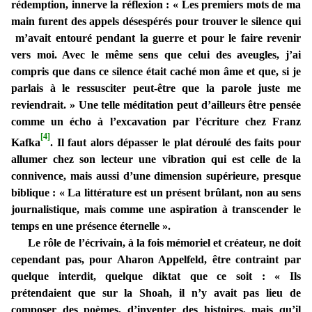
rédemption, innerve la réflexion : « Les premiers mots de ma
main furent des appels désespérés pour trouver le silence qui
m’avait entouré pendant la guerre et pour le faire revenir
vers moi. Avec le même sens que celui des aveugles, j’ai
compris que dans ce silence était caché mon âme et que, si je
parlais à le ressusciter peut-être que la parole juste me
reviendrait. » Une telle méditation peut d’ailleurs être pensée
comme un écho à l’excavation par l’écriture chez Franz
[4]
Kafka
. Il faut alors dépasser le plat déroulé des faits pour
allumer chez son lecteur une vibration qui est celle de la
connivence, mais aussi d’une dimension supérieure, presque
biblique : «
La littérature est un présent brûlant, non au sens
journalistique, mais comme une aspiration à transcender le
temps en une présence éternelle ».
Le rôle de l’écrivain, à la fois mémoriel et créateur, ne doit
cependant pas, pour Aharon Appelfeld, être contraint par
quelque interdit, quelque diktat que ce soit : « Ils
prétendaient que sur la Shoah, il n’y avait pas lieu de
composer des poèmes, d’inventer des histoires, mais qu’il