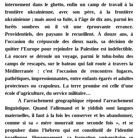
internement dans le ghetto, enfin un camp de travail à la
frontière ukrainienne, avec son père, à la frontière
ukrainienne ; mais aussi sa fuite, à l’âge de dix ans, parmi les
forêts sombres où il vit une éprouvante errance.
Providentiels, des paysans le recueillent. À douze ans, à
l’occasion du crépuscule des dieux nazis, sa décision de
quitter l’Europe pour rejoindre la Palestine est indéfectible.
Là encore se déroule un voyage, parmi le tohu-bohu des
camps de rescapés, sur le bateau qui fait route à travers la
Méditerranée : c’est l’occasion de rencontres fugaces,
pathétiques, impressionnantes, entre enfants égarés et adultes
protecteurs ou crapuleux. La terre promise est celle d’une
école d’agriculture, du service militaire…
À l’arrachement géographique répond l’arrachement
linguistique. Quand l’allemand et le yiddish sont langues
maternelles, il faut à la fois les conserver et les abandonner,
comme si sa « mère mourrait une seconde fois », et se
propulser dans l’hébreu qui est constitutif de l’identité
israélienne. Heureusement, sa formation universitaire se