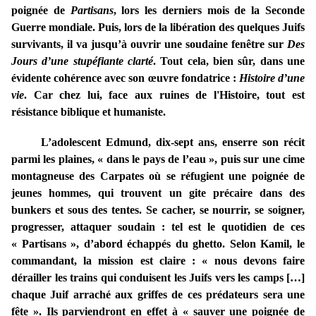
poignée de
Partisans
, lors les derniers mois de la Seconde
Guerre mondiale. Puis, lors de la libération des quelques Juifs
survivants, il va jusqu’à ouvrir une soudaine fenêtre sur
Des
Jours d’une stupéfiante clarté
. Tout cela, bien sûr, dans une
évidente cohérence avec son œuvre fondatrice :
Histoire d’une
vie
. Car chez lui, face aux ruines de l'Histoire, tout est
résistance biblique et humaniste.
L’adolescent Edmund, dix-sept ans, enserre son récit
parmi les plaines, « dans le pays de l’eau », puis sur une cime
montagneuse des Carpates où se réfugient une poignée de
jeunes hommes, qui trouvent un gite précaire dans des
bunkers et sous des tentes. Se cacher, se nourrir, se soigner,
progresser, attaquer soudain : tel est le quotidien de ces
« Partisans », d’abord échappés du ghetto. Selon Kamil, le
commandant, la mission est claire : « nous devons faire
dérailler les trains qui conduisent les Juifs vers les camps […]
chaque Juif arraché aux griffes de ces prédateurs sera une
fête ». Ils parviendront en effet à « sauver une poignée de