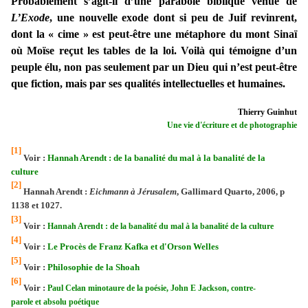
Probablement s’agit-il d’une parabole biblique venue de
L’Exode
, une nouvelle exode dont si peu de Juif revinrent,
dont la « cime » est peut-être une métaphore du mont Sinaï
où Moïse reçut les tables de la loi. Voilà qui témoigne d’un
peuple élu, non pas seulement par un Dieu qui n’est peut-être
que fiction, mais par ses qualités intellectuelles et humaines.
Thierry Guinhut
Une vie d'écriture et de photographie
[1]
Voir :
Hannah Arendt : de la banalité du mal à la banalité de la
culture
[2]
Hannah Arendt :
Eichmann à Jérusalem
, Gallimard Quarto, 2006, p
1138 et 1027.
[3]
Voir :
Hannah Arendt : de la banalité du mal à la banalité de la culture
[4]
Voir :
Le Procès de Franz Kafka et d'Orson Welles
[5]
Voir :
Philosophie de la Shoah
[6]
Voir :
Paul Celan minotaure de la poésie, John E Jackson, contre-
parole et absolu poétique