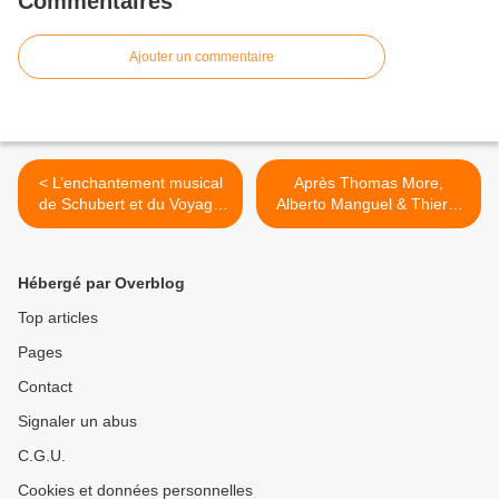
Commentaires
Ajouter un commentaire
< L’enchantement musical
Après Thomas More,
de Schubert et du Voyage
Alberto Manguel & Thierry
d’hiver par Ian Bostridge,
Paquot, les utopies
Matthias Goerne et Vladimir
politiques et totalitaires
Jankélévitch.
d’Aymeric Caron & Fredric
Hébergé par Overblog
Jameson. >
Top articles
Pages
Contact
Signaler un abus
C.G.U.
Cookies et données personnelles