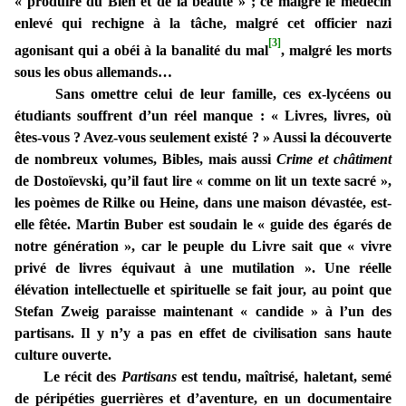
« produire du Bien et de la beauté » ; ce malgré le médecin
enlevé qui rechigne à la tâche, malgré cet officier nazi
[3]
agonisant qui a obéi à la banalité du mal
, malgré les morts
sous les obus allemands…
Sans omettre celui de leur famille, ces ex-lycéens ou
étudiants souffrent d’un réel manque : « Livres, livres, où
êtes-vous ? Avez-vous seulement existé ? » Aussi la découverte
de nombreux volumes, Bibles, mais aussi
Crime et châtiment
de Dostoïevski, qu’il faut lire « comme on lit un texte sacré »,
les poèmes de Rilke ou Heine, dans une maison dévastée, est-
elle fêtée. Martin Buber est soudain le « guide des égarés de
notre génération », car le peuple du Livre sait que « vivre
privé de livres équivaut à une mutilation ». Une réelle
élévation intellectuelle et spirituelle se fait jour, au point que
Stefan Zweig paraisse maintenant « candide » à l’un des
partisans. Il y n’y a pas en effet de civilisation sans haute
culture ouverte.
Le récit des
Partisans
est tendu, maîtrisé, haletant, semé
de péripéties guerrières et d’aventure, en un documentaire