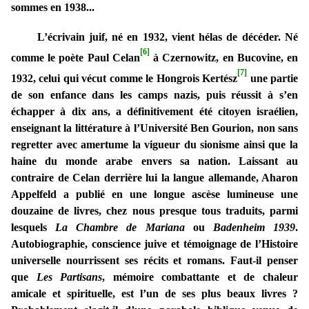
sommes en 1938...
L’écrivain juif, né en 1932, vient hélas de décéder. Né
[6]
comme le poète Paul Celan
à Czernowitz, en Bucovine, en
[7]
1932, celui qui vécut comme le Hongrois Kertész
une partie
de son enfance dans les camps nazis, puis réussit à s’en
échapper à dix ans, a définitivement été citoyen israélien,
enseignant la littérature à l’Université Ben Gourion, non sans
regretter avec amertume la vigueur du sionisme ainsi que la
haine du monde arabe envers sa nation. Laissant au
contraire de Celan derrière lui la langue allemande, Aharon
Appelfeld a publié en une longue ascèse lumineuse une
douzaine de livres, chez nous presque tous traduits, parmi
lesquels
La Chambre de Mariana
ou
Badenheim 1939
.
Autobiographie, conscience juive et témoignage de l’Histoire
universelle nourrissent ses récits et romans. Faut-il penser
que
Les Partisans
, mémoire combattante et de chaleur
amicale et spirituelle, est l’un de ses plus beaux livres ?