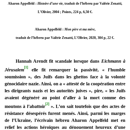
Aharon Appelfeld :
Histoire d’une vie
,
traduit de l’hébreu par Valérie Zenatti,
L’Olivier, 2004 ; Points, 224 p, 6,50 €.
Aharon Appelfeld :
Mon père et ma mère
,
traduit de l’hébreu par Valérie Zenatti, L’Olivier, 2020, 304 p, 22 €.
Hannah Arendt fit scandale lorsque dans
Eichmann à
[1]
Jérusalem
elle fit remarquer la passivité, « l’humble
soumission », des Juifs dans les ghettos face à la volonté
génocidaire nazie. Ainsi, on a « attesté de la coopération entre
les dirigeants nazis et les autorités juives », pire, « les Juifs
avaient dégénéré au point d’aller à la mort comme des
[2]
moutons à l’abattoir
». L’on sait toutefois que des actes de
résistance désespérés furent menés. Ainsi, parmi les marges
de l’Ukraine, l’écrivain hébreu Aharon Appelfeld met en
relief les actions héroïques au dénouement heureux d’une