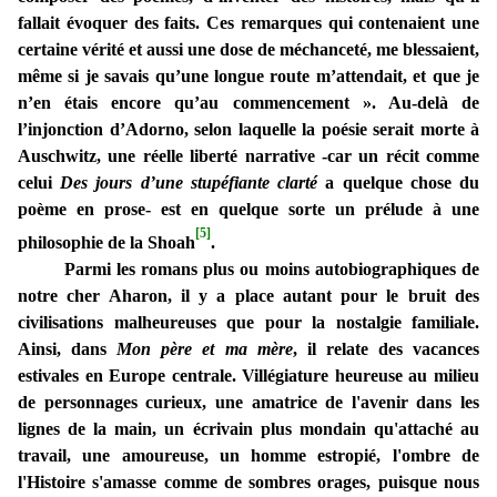
fallait évoquer des faits. Ces remarques qui contenaient une
certaine vérité et aussi une dose de méchanceté, me blessaient,
même si je savais qu’une longue route m’attendait, et que je
n’en étais encore qu’au commencement ». Au-delà de
l’injonction d’Adorno, selon laquelle la poésie serait morte à
Auschwitz, une réelle liberté narrative -car un récit comme
celui
Des jours d’une stupéfiante clarté
a quelque chose du
poème en prose- est en quelque sorte un prélude à une
[5]
philosophie de la Shoah
.
Parmi les romans plus ou moins autobiographiques de
notre cher Aharon, il y a place autant pour le bruit des
civilisations malheureuses que pour la nostalgie familiale.
Ainsi, dans
Mon père et ma mère
, il relate des vacances
estivales en Europe centrale. Villégiature heureuse au milieu
de personnages curieux, une amatrice de l'avenir dans les
lignes de la main, un écrivain plus mondain qu'attaché au
travail, une amoureuse, un homme estropié, l'ombre de
l'Histoire s'amasse comme de sombres orages, puisque nous