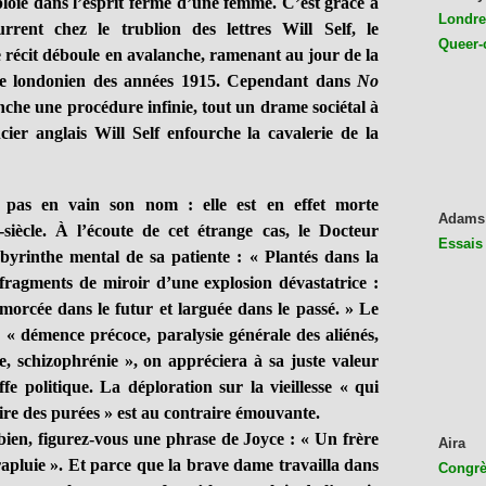
ploie dans l’esprit fermé d’une femme. C’est grâce à
Londres
rent chez le trublion des lettres Will Self, le
Queer-
 récit déboule en avalanche, ramenant au jour de la
nde londonien des années 1915. Cependant dans
No
che une procédure infinie, tout un drame sociétal à
ier anglais Will Self enfourche la cavalerie de la
en vain son nom : elle est en effet morte
Adams
ècle. À l’écoute de cet étrange cas, le Docteur
Essais
byrinthe mental de sa patiente : « Plantés dans la
 fragments de miroir d’une explosion dévastatrice :
orcée dans le futur et larguée dans le passé. » Le
: « démence précoce, paralysie générale des aliénés,
e, schizophrénie », on appréciera à sa juste valeur
fe politique. La déploration sur la vieillesse « qui
ire des purées » est au contraire émouvante.
ien, figurez-vous une phrase de Joyce : « Un frère
Aira
rapluie ». Et parce que la brave dame travailla dans
Congrès