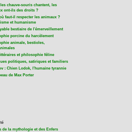
les chauve-souris chantent, les
 ont-ils des droits ?
ù faut-il respecter les animaux ?
isme et humanisme
yable bestiaire de l'émerveillement
ophie porcine du harcèlement
ophie animale, bestioles,
nimales
ittéraires et philosophie féline
es politiques, satiriques et familiers
v : Chien Lodok, l'humaine tyrannie
beau de Max Porter
té
s de la mythologie et des Enfers