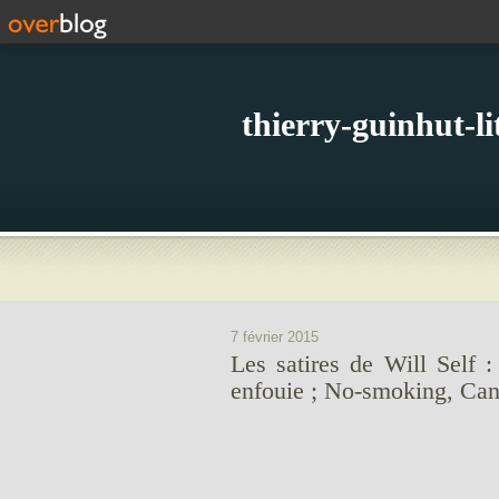
thierry-guinhut-l
7 février 2015
Les satires de Will Self 
enfouie ; No-smoking, Can