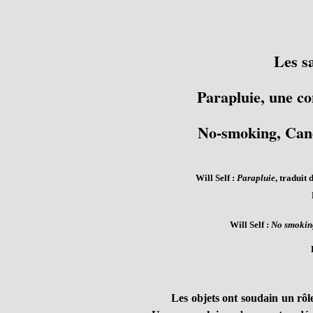
Les sa
Parapluie, une co
No-smoking, Cand
Will Self :
Parapluie
, traduit
Will Self :
No smokin
Les objets ont soudain un rôle i