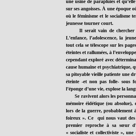
une usine de parapluies et qu’elle
sur ses angoisses. À une époque o
où le féminisme et le socialisme 
jeunesse tourner court.
Il serait vain de chercher là 
L’enfance, l’adolescence, la jeu
tout cela se télescope sur les pa
éteintes et rallumées, à l’envelop
cependant exploré avec déterminat
cause humaine et psychiatrique, q
sa pitoyable vieille patiente une d
éteinte -et non pas folle- sous f
l’éponge d’une vie, explose la lang
Se ravivent alors les personnalit
mémoire éidétique (ou absolue), q
lors de la guerre, probablement à
foireux ». Ce qui nous vaut des 
premier reproche à sa sœur d’
« socialiste et collectiviste », u