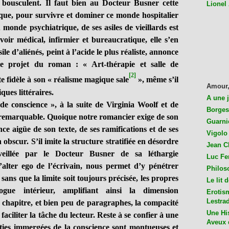
e bousculent. Il faut bien au Docteur Busner cette
Lionel
que, pour survivre et dominer ce monde hospitalier
 monde psychiatrique, de ses asiles de vieillards est
uvoir médical, infirmier et bureaucratique, elle s’en
le d’aliénés, peint à l’acide le plus réaliste, annonce
le projet du roman : « Art-thérapie et salle de
[2]
ste fidèle à son « réalisme magique sale
», même s’il
Amour,
ques littéraires.
A une 
onscience », à la suite de Virginia Woolf et de
Borges
 remarquable. Quoique notre romancier exige de son
Guarni
ce aigüe de son texte, de ses ramifications et de ses
Vigolo 
 obscur. S’il imite la structure stratifiée en désordre
Jean C
eillée par le Docteur Busner de sa léthargie
Luc Fer
’alter ego de l’écrivain, nous permet d’y pénétrer
Philos
 sans que la limite soit toujours précisée, les propres
Le lit 
gue intérieur, amplifiant ainsi la dimension
Erotis
Lestra
chapitre, et bien peu de paragraphes, la compacité
Une His
ciliter la tâche du lecteur. Reste à se confier à une
Aveux 
ties immergées de la conscience sont montueuses et