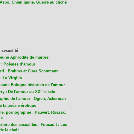
 Asbo, Chien jaune, Guerre au cliché
 sexualité
jeune Aphrodite de marbre
 : Poèmes d’amour
eri : Brahms et Clara Schumann
: La Virgilia
laude Bologne historien de l'amour
ry : De l'amour au XXI° siècle
ophie de l'amour : Ogien, Ackerman
de la poésie érotique
me, pornographie : Pauvert, Roszak,
de
toire des sexualités ; Foucault : Les
de la chair