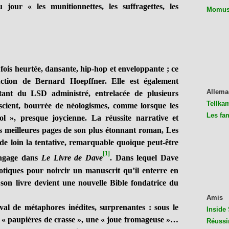
jour « les munitionnettes, les suffragettes, les
Momus 
fois heurtée, dansante, hip-hop et enveloppante ; ce
ction de Bernard Hoepffner. Elle est également
Allema
tant du LSD administré, entrelacée de plusieurs
Tellkam
scient, bourrée de néologismes, comme lorsque les
Les fa
ol », presque joycienne. La réussite narrative et
 les meilleures pages de son plus étonnant roman, Les
de loin la tentative, remarquable quoique peut-être
[1]
angage dans
Le Livre de Dave
. Dans lequel Dave
tiques pour noircir un manuscrit qu’il enterre en
, son livre devient une nouvelle Bible fondatrice du
Amis
ival de métaphores inédites, surprenantes : sous le
Inside 
es « paupières de crasse », une « joue fromageuse »…
Réussi