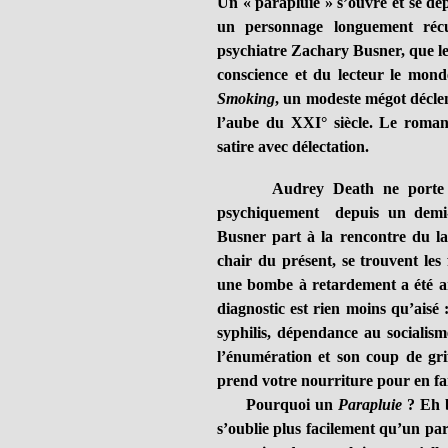
Un « parapluie » s’ouvre et se dé
un personnage longuement récur
psychiatre Zachary Busner, que le
conscience et du lecteur le mo
Smoking
, un modeste mégot déclen
l’aube du XXI° siècle. Le romanc
satire avec délectation.
Audrey Death ne porte pas 
psychiquement depuis un demi-si
Busner part à la rencontre du la
chair du présent, se trouvent les
une bombe à retardement a été am
diagnostic est rien moins qu’aisé 
syphilis, dépendance au socialism
l’énumération et son coup de grif
prend votre nourriture pour en fa
Pourquoi un
Parapluie
? Eh b
s’oublie plus facilement qu’un pa