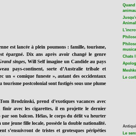
Quand 
animaux
Jusqu'o
Animal
L'incro
Philos
Philos
nne est lancée à plein poumons : famille, tourisme,
musica
st épargné. Dix ans après avoir changé le genre
Chats l
Grand singes
, Will Self imagine un Candide au pays
Apologu
au pays-continent, sorte d’Australie tribale et
Meshko
ec un « comique funeste », autant des occidentaux
Le cor
u tourisme postcolonial sont fustigés sous une plume
om Brodzinski, prend d’exotiques vacances avec
inir avec les cigarettes, il en projette le dernier
l) par son balcon. Hélas, le corps du délit va heurter
à une jeune fille locale, possède la double nationalité.
Antiqui
t s’ensuivront de tristes et grotesques péripéties
Le sen