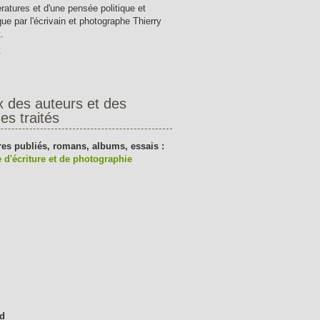
tératures et d'une pensée politique et
que par l'écrivain et photographe Thierry
.
t
x des auteurs et des
es traités
res publiés, romans, albums, essais :
 d'écriture et de photographie
d