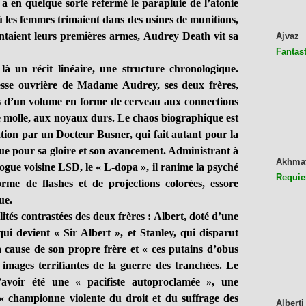
 a en quelque sorte refermé le parapluie de l’atonie
ù les femmes trimaient dans des usines de munitions,
tentaient leurs premières armes, Audrey Death vit sa
Ajvaz
Fantast
un récit linéaire, une structure chronologique.
nesse ouvrière de Madame Audrey, ses deux frères,
ges d’un volume en forme de cerveau aux connections
pe molle, aux noyaux durs. Le chaos biographique est
ion par un Docteur Busner, qui fait autant pour la
ue pour sa gloire et son avancement. Administrant à
Akhma
rogue voisine LSD, le « L-dopa », il ranime la psyché
Requie
orme de flashes et de projections colorées, essore
ue.
és contrastées des deux frères : Albert, doté d’une
ui devient « Sir Albert », et Stanley, qui disparut
 cause de son propre frère et « ces putains d’obus
images terrifiantes de la guerre des tranchées. Le
avoir été une « pacifiste autoproclamée », une
ne « championne violente du droit et du suffrage des
Alberti