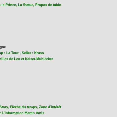
le Prince, La Statue, Propos de table
gne
p : La Tour ; Seiler : Kruso
milles de Leo et Kaiser-Muhlecke
r
Story, Flèche du temps, Zone d'intérêt
r L'Information Martin Amis