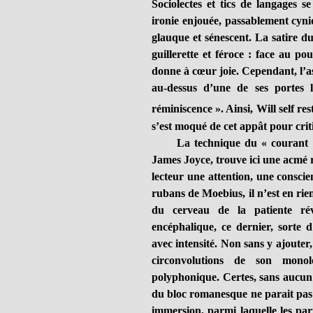
Sociolectes et tics de langages s
ironie enjouée, passablement cyni
glauque et sénescent. La satire du
guillerette et féroce : face au po
donne à cœur joie. Cependant, l’asi
au-dessus d’une de ses portes 
réminiscence ». Ainsi, Will self re
s’est moqué de cet appât pour criti
La technique du « courant de c
James Joyce, trouve ici une acmé
lecteur une attention, une conscien
rubans de Moebius, il n’est en rien
du cerveau de la patiente rév
encéphalique, ce dernier, sorte d
avec intensité. Non sans y ajouter,
circonvolutions de son monolo
polyphonique. Certes, sans aucun 
du bloc romanesque ne parait pas fa
immersion, parmi laquelle les par