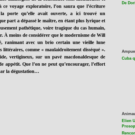
De Dor
 à ce voyage exploratoire, l’on saura que l’écriture
la porte qu’elle avait ouverte, a ici trouvé un
ue part a dépassé le maître, en étant plus lyrique et
eusement pathétique, voire tragique du cas humain,
ur. À moins de considérer que le modernisme de Will
, ranimant avec un brio certain une vieille lune
 littéraires, comme « maulaidroitement disséqué ».
Ampue
dide, vertigineux, sur un pavé macdonaldesque de
Cuba q
ide appétit. Que l’on ne peut qu’encourager, l’effort
par la dégustation…
Anima
Elien U
Prosop
Rencon