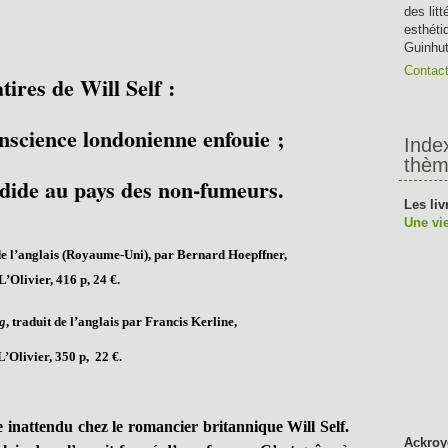
des lit
esthéti
Guinhut
Contac
tires de Will Self :
nscience londonienne enfouie ;
Inde
thèm
ide au pays des non-fumeurs.
Les liv
Une vie
 de l’anglais (Royaume-Uni), par Bernard Hoepffner,
L’Olivier, 416 p, 24 €.
g
, traduit de l’anglais par Francis Kerline,
L’Olivier, 350 p, 22 €.
nattendu chez le romancier britannique Will Self.
Ackroy