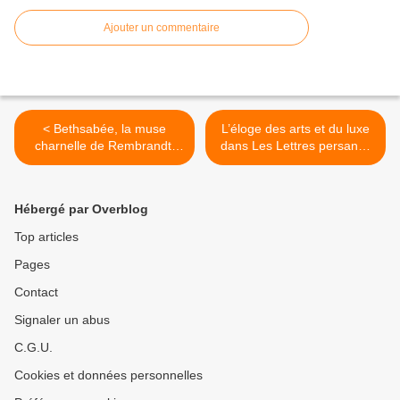
Ajouter un commentaire
< Bethsabée, la muse
L’éloge des arts et du luxe
charnelle de Rembrandt,
dans Les Lettres persanes
par Claude Louis-Combet &
de Montesquieu : une
Simone van der Vlugt.
éthique politique et
économique des Lumières.
Hébergé par Overblog
>
Top articles
Pages
Contact
Signaler un abus
C.G.U.
Cookies et données personnelles