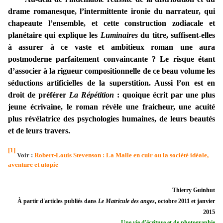
drame romanesque, l’intermittente ironie du narrateur, qui
chapeaute l’ensemble, et cette construction zodiacale et
planétaire qui explique les
Luminaires
du titre, suffisent-elles
à assurer à ce vaste et ambitieux roman une aura
postmoderne parfaitement convaincante ? Le risque étant
d’associer à la rigueur compositionnelle de ce beau volume les
séductions artificielles de la superstition. Aussi l’on est en
droit de préférer
La Répétition
: quoique écrit par une plus
jeune écrivaine, le roman révèle une fraicheur, une acuité
plus révélatrice des psychologies humaines, de leurs beautés
et de leurs travers.
[1]
Voir :
Robert-Louis Stevenson : La Malle en cuir ou la société idéale,
aventure et utopie
Thierry Guinhut
À partir d'articles publiés dans
Le Matricule des anges
, octobre 2011 et janvier
2015
Une vie d'écriture et de photographie