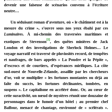
devenir une faiseuse de scénarios convenu à l’écriture
neutre…
Un séduisant roman d’aventure, où « le châtiment est à la
mesure du crime », s’ouvre sous nos yeux ébahi par ces
Luminaires
. À mi-chemin des traversées maritimes et
[1]
exotiques de Stevenson
, des quêtes minières de Jack
London et des investigations de Sherlock Holmes… Le
voyage narratif est traversé de pluviosités record, de tempêtes
et naufrages, de bars appelés « La Poudre et la Pépite »,
d’escrocs et de courtiers, d’espérances mirifiques. La côte
sud-ouest de Nouvelle-Zélande, assaillie par les chercheurs
d’or, voit se multiplier « les fortunes montantes ou déjà au
faîte du succès, les fortunes déclinantes, tombées, en
suspens ». Le capitalisme en accéléré donc. Or, au cœur de
cette suractivité, un nœud de mystères réunit une douzaine de
personnages dans le fumoir d’un hôtel ; au premier chef
Balfour, menacé de chantage, environné de « scélérats ».