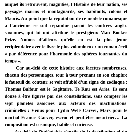
auquel ils retrouvent, magnifiée, l’Histoire de leur nation, ses
paysages marins et montagnards, ses habitants, colons et
Maoris. Au point que la réputation de ce modèle romanesque
à l’ancienne se soit répandue parmi les contrées anglo-
saxonnes, qui lui ont attribué le prestigieux Man Booker
Prize. Notons d’ailleurs qu’elle en est la plus jeune
récipiendaire avec le livre le plus volumineux : un roman écrit
« par déférence pour l’harmonie des sphères tournantes du
temps ».
Car au-delà de cette histoire aux facettes nombreuses,
chacun des personnages, tour à tour prenant en son chapitre
le fauteuil du conteur, se voit affublé d’un signe du zodiaque :
Thomas Balfour est le Sagittaire, Te Rau est Aries. Ils sont
douze à être figurés par des constellations, sans compter les
sept planètes associées aux acteurs des machinations
criminelles : Vénus pour Lydia Wells-Carver, Mars pour le
martial Francis Carver, escroc et peut-être meurtrier… La
composition est cosmique, habile et curieuse.
Au-delà de l'indéniable réussite de la distribution et du