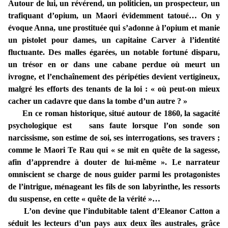
Autour de lui, un révérend, un politicien, un prospecteur, un
trafiquant d’opium, un Maori évidemment tatoué… On y
évoque Anna, une prostituée qui s’adonne à l’opium et manie
un pistolet pour dames, un capitaine Carver à l’identité
fluctuante. Des malles égarées, un notable fortuné disparu,
un trésor en or dans une cabane perdue où meurt un
ivrogne, et l’enchaînement des péripéties devient vertigineux,
malgré les efforts des tenants de la loi : « où peut-on mieux
cacher un cadavre que dans la tombe d’un autre ? »
En ce roman historique, situé autour de 1860, la sagacité
psychologique est sans faute lorsque l’on sonde son
narcissisme, son estime de soi, ses interrogations, ses travers ;
comme le Maori Te Rau qui « se mit en quête de la sagesse,
afin d’apprendre à douter de lui-même ». Le narrateur
omniscient se charge de nous guider parmi les protagonistes
de l’intrigue, ménageant les fils de son labyrinthe, les ressorts
du suspense, en cette « quête de la vérité »…
L’on devine que l’indubitable talent d’Eleanor Catton a
séduit les lecteurs d’un pays aux deux îles australes, grâce