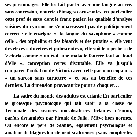
ses personnages. Elle les fait parler avec une langue acérée,
sans concession, nourrie d’images coruscantes, en particulier
cette prof de saxo dont le franc parler, les qualités d’analyse
voisines du cynisme ne s’embarrassent pas de politiquement
correct : elle enseigne « la langue du saxophone » comme
celle « des orphelins et des bâtards et des putains », elle veut
des élèves « duvetées et pubescentes », elle voit le « péché » de
Victoria comme « un état, une maladie fourrée tout au fond
d’elle », conception certes discutable. Elle va jusqu’à
comparer l’initiation de Victoria avec celle par « un copain »,
« un garçon sans caractère », et pas au bénéfice de ces
derniers. La dimension provocatrice pourra choquer…
La satire du monde des adultes est criante En particulier
le grotesque psychologue qui fait subir à la classe de
Terminale des séances moralisatrices bêlantes d’ennui,
parfois dynamitées par l’ironie de Julia, l’élève hors normes.
Ou encore le père de Stanley, également psychologue et
amateur de blagues lourdement scabreuses ; sans compter les