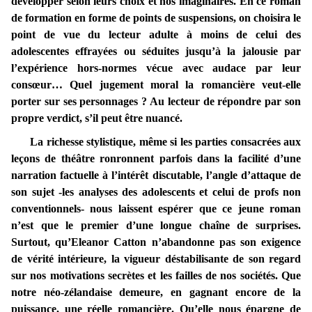
développer selon leurs choix et nos imaginaires. En ce roman
de formation en forme de points de suspensions, on choisira le
point de vue du lecteur adulte à moins de celui des
adolescentes effrayées ou séduites jusqu’à la jalousie par
l’expérience hors-normes vécue avec audace par leur
consœur… Quel jugement moral la romancière veut-elle
porter sur ses personnages ? Au lecteur de répondre par son
propre verdict, s’il peut être nuancé.
La richesse stylistique, même si les parties consacrées aux
leçons de théâtre ronronnent parfois dans la facilité d’une
narration factuelle à l’intérêt discutable, l’angle d’attaque de
son sujet -les analyses des adolescents et celui de profs non
conventionnels- nous laissent espérer que ce jeune roman
n’est que le premier d’une longue chaîne de surprises.
Surtout, qu’Eleanor Catton n’abandonne pas son exigence
de vérité intérieure, la vigueur déstabilisante de son regard
sur nos motivations secrètes et les failles de nos sociétés. Que
notre néo-zélandaise demeure, en gagnant encore de la
puissance, une réelle romancière. Qu’elle nous épargne de